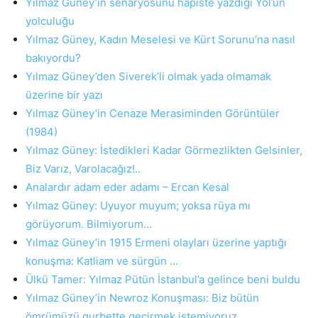
Yılmaz Güney’in senaryosunu hapiste yazdığı Yol’un
yolculuğu
Yılmaz Güney, Kadın Meselesi ve Kürt Sorunu’na nasıl
bakıyordu?
Yılmaz Güney’den Siverek’li olmak yada olmamak
üzerine bir yazı
Yılmaz Güney’in Cenaze Merasiminden Görüntüler
(1984)
Yılmaz Güney: İstedikleri Kadar Görmezlikten Gelsinler,
Biz Varız, Varolacağız!..
Analardır adam eder adamı – Ercan Kesal
Yılmaz Güney: Uyuyor muyum; yoksa rüya mı
görüyorum. Bilmiyorum…
Yılmaz Güney’in 1915 Ermeni olayları üzerine yaptığı
konuşma: Katliam ve sürgün …
Ülkü Tamer: Yılmaz Pütün İstanbul’a gelince beni buldu
Yılmaz Güney’in Newroz Konuşması: Biz bütün
ömrümüzü gurbette geçirmek istemiyoruz