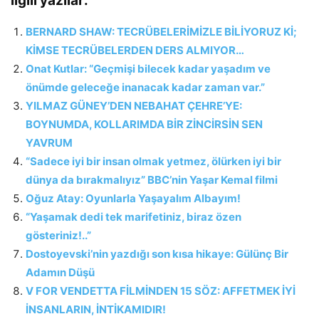
ilgili yazılar:
BERNARD SHAW: TECRÜBELERİMİZLE BİLİYORUZ Kİ;
KİMSE TECRÜBELERDEN DERS ALMIYOR…
Onat Kutlar: “Geçmişi bilecek kadar yaşadım ve
önümde geleceğe inanacak kadar zaman var.”
YILMAZ GÜNEY’DEN NEBAHAT ÇEHRE’YE:
BOYNUMDA, KOLLARIMDA BİR ZİNCİRSİN SEN
YAVRUM
“Sadece iyi bir insan olmak yetmez, ölürken iyi bir
dünya da bırakmalıyız” BBC’nin Yaşar Kemal filmi
Oğuz Atay: Oyunlarla Yaşayalım Albayım!
“Yaşamak dedi tek marifetiniz, biraz özen
gösteriniz!..”
Dostoyevski’nin yazdığı son kısa hikaye: Gülünç Bir
Adamın Düşü
V FOR VENDETTA FİLMİNDEN 15 SÖZ: AFFETMEK İYİ
İNSANLARIN, İNTİKAMIDIR!