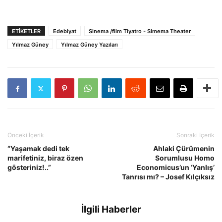
ETIKETLER
Edebiyat
Sinema /film Tiyatro - Simema Theater
Yılmaz Güney
Yılmaz Güney Yazıları
Önceki İçerik
Sonraki İçerik
“Yaşamak dedi tek
Ahlaki Çürümenin
marifetiniz, biraz özen
Sorumlusu Homo
gösteriniz!..”
Economicus’un ‘Yanlış’
Tanrısı mı? – Josef Kılçıksız
İlgili Haberler