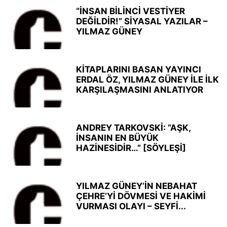
“İNSAN BİLİNCİ VESTİYER
DEĞİLDİR!” SİYASAL YAZILAR –
YILMAZ GÜNEY
KİTAPLARINI BASAN YAYINCI
ERDAL ÖZ, YILMAZ GÜNEY İLE İLK
KARŞILAŞMASINI ANLATIYOR
ANDREY TARKOVSKİ: “AŞK,
İNSANIN EN BÜYÜK
HAZİNESİDİR…” [SÖYLEŞİ]
YILMAZ GÜNEY’İN NEBAHAT
ÇEHRE’Yİ DÖVMESİ VE HAKİMİ
VURMASI OLAYI – SEYFİ...