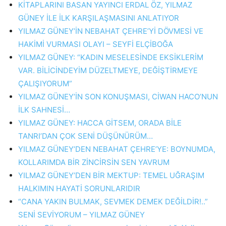
KİTAPLARINI BASAN YAYINCI ERDAL ÖZ, YILMAZ
GÜNEY İLE İLK KARŞILAŞMASINI ANLATIYOR
YILMAZ GÜNEY’İN NEBAHAT ÇEHRE’Yİ DÖVMESİ VE
HAKİMİ VURMASI OLAYI – SEYFİ ELÇİBOĞA
YILMAZ GÜNEY: “KADIN MESELESİNDE EKSİKLERİM
VAR. BİLİCİNDEYİM DÜZELTMEYE, DEĞİŞTİRMEYE
ÇALIŞIYORUM”
YILMAZ GÜNEY’İN SON KONUŞMASI, CİWAN HACO’NUN
İLK SAHNESİ…
YILMAZ GÜNEY: HACCA GİTSEM, ORADA BİLE
TANRI’DAN ÇOK SENİ DÜŞÜNÜRÜM…
YILMAZ GÜNEY’DEN NEBAHAT ÇEHRE’YE: BOYNUMDA,
KOLLARIMDA BİR ZİNCİRSİN SEN YAVRUM
YILMAZ GÜNEY’DEN BİR MEKTUP: TEMEL UĞRAŞIM
HALKIMIN HAYATİ SORUNLARIDIR
“CANA YAKIN BULMAK, SEVMEK DEMEK DEĞİLDİR!..”
SENİ SEVİYORUM – YILMAZ GÜNEY