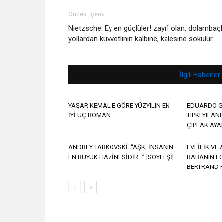
Önceki İçerik
Nietzsche: Ey en güçlüler! zayıf olan, dolambaçl
yollardan kuvvetlinin kalbine, kalesine sokulur
İlgili Haberler
YAŞAR KEMAL’E GÖRE YÜZYILIN EN
EDUARDO G
İYİ ÜÇ ROMANI
TIPKI YILAN
ÇIPLAK AYAK
ANDREY TARKOVSKİ: “AŞK, İNSANIN
EVLİLİK VE
EN BÜYÜK HAZİNESİDİR…” [SÖYLEŞİ]
BABANIN E
BERTRAND 