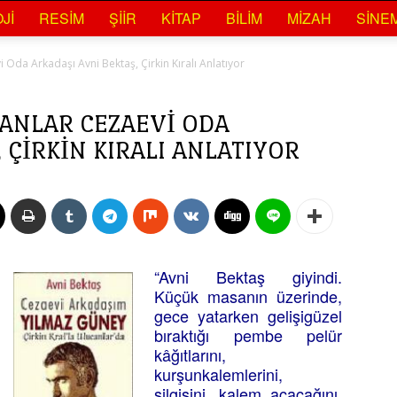
JI
RESIM
ŞIIR
KITAP
BILIM
MIZAH
SINE
 Oda Arkadaşı Avni Bektaş, Çirkin Kıralı Anlatıyor
ANLAR CEZAEVI ODA
 ÇIRKIN KIRALI ANLATIYOR
“Avni Bektaş giyindi.
Küçük masanın üzerinde,
gece yatarken gelişigüzel
bıraktığı pembe pelür
kâğıtlarını,
kurşunkalemlerini,
silgisini, kalem açacağını,