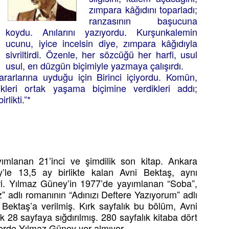
zımpara kâğıdını toparladı;
ranzasının başucuna
koydu. Anılarını yazıyordu. Kurşunkalemin
ucunu, iyice incelsin diye, zımpara kâğıdıyla
sivriltirdi. Özenle, her sözcüğü her harfi, usul
usul, en düzgün biçimiyle yazmaya çalışırdı.
ararlarına uyduğu için Birinci içiyordu. Komün,
ükleri ortak yaşama biçimine verdikleri addı;
rlikti.”*
ımlanan 21’inci ve şimdilik son kitap. Ankara
le 13,5 ay birlikte kalan Avni Bektaş, aynı
. Yılmaz Güney’in 1977’de yayımlanan “Soba”,
” adlı romanının “Adınızı Deftere Yazıyorum” adlı
Bektaş’a verilmiş. Kırk sayfalık bu bölüm, Avni
 28 sayfaya sığdırılmış. 280 sayfalık kitaba dört
erde Yılmaz Güney yer almıyor.