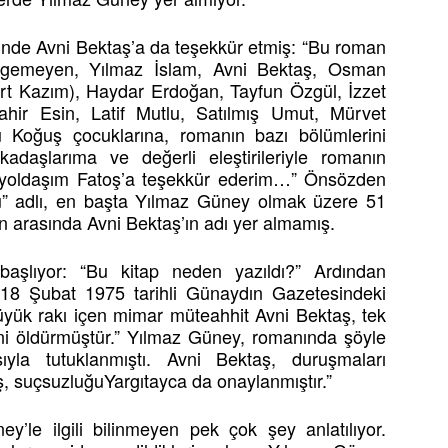
nde Avni Bektaş’a da teşekkür etmiş: “Bu roman
sirgemeyen, Yılmaz İslam, Avni Bektaş, Osman
t Kazım), Haydar Erdoğan, Tayfun Özgül, İzzet
hir Esin, Latif Mutlu, Satılmış Umut, Mürvet
 Koğuş çocuklarına, romanın bazı bölümlerini
rkadaşlarıma ve değerli eleştirileriyle romanın
e yoldaşım Fatoş’a teşekkür ederim…” Önsözden
” adlı, en başta Yılmaz Güney olmak üzere 51
rın arasında Avni Bektaş’ın adı yer almamış.
başlıyor: “Bu kitap neden yazıldı?” Ardından
 18 Şubat 1975 tarihli Günaydın Gazetesindeki
 büyük rakı içen mimar müteahhit Avni Bektaş, tek
eşini öldürmüştür.” Yılmaz Güney, romanında şöyle
ıyla tutuklanmıştı. Avni Bektaş, duruşmaları
, suçsuzluğuYargıtayca da onaylanmıştır.”
y’le ilgili bilinmeyen pek çok şey anlatılıyor.