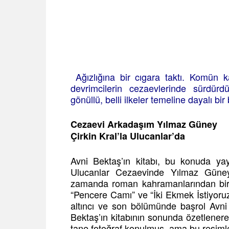
Ağızlığına bir cıgara taktı. Komün k
devrimcilerin cezaevlerinde sürdürd
gönüllü, belli ilkeler temeline dayalı bir bi
Cezaevi Arkadaşım Yılmaz Güney
Çirkin Kral’la Ulucanlar’da
Avni Bektaş’ın kitabı, bu konuda yay
Ulucanlar Cezaevinde Yılmaz Güney’
zamanda roman kahramanlarından biri
“Pencere Camı” ve “İki Ekmek İstiyoruz
altıncı ve son bölümünde başrol Avni 
Bektaş’ın kitabının sonunda özetlenerek
tane fotoğraf konulmuş, ama bu resiml