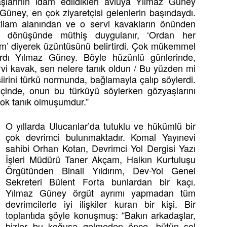
şlarının idam edildikleri avluya Yılmaz Güney
 Güney, en çok ziyaretçisi gelenlerin başındaydı.
liam alanından ve o servi kavakların önünden
et dönüşünde müthiş duygulanır, ‘Ordan her
rum’ diyerek üzüntüsünü belirtirdi. Çok mükemmel
rdı Yılmaz Güney. Böyle hüzünlü günlerinde,
ervi kavak, sen nelere tanık oldun / Bu yüzden mi
şiirini türkü normunda, bağlamayla çalıp söylerdi.
çinde, onun bu türküyü söylerken gözyaşlarını
çok tanık olmuşumdur.”
O yıllarda Ulucanlar’da tutuklu ve hükümlü bir
çok devrimci bulunmaktadır. Komal Yayınevi
sahibi Orhan Kotan, Devrimci Yol Dergisi Yazı
İşleri Müdürü Taner Akçam, Halkın Kurtuluşu
Örgütünden Binali Yıldırım, Dev-Yol Genel
Sekreteri Bülent Forta bunlardan bir kaçı.
Yılmaz Güney örgüt ayrımı yapmadan tüm
devrimcilerle iyi ilişkiler kuran bir kişi. Bir
toplantıda şöyle konuşmuş: “Bakın arkadaşlar,
bizler bu koğuşa gelmeden önce, bütün sol