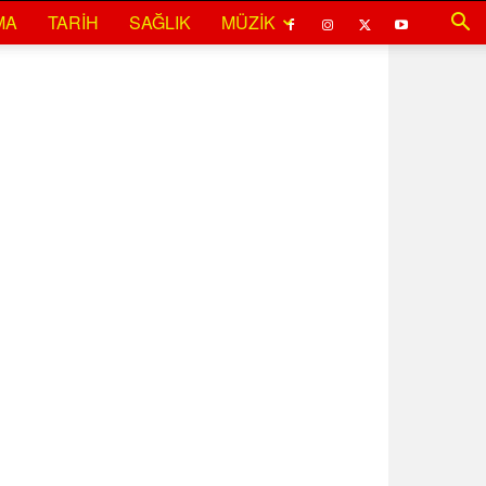
MA
TARIH
SAĞLIK
MÜZIK