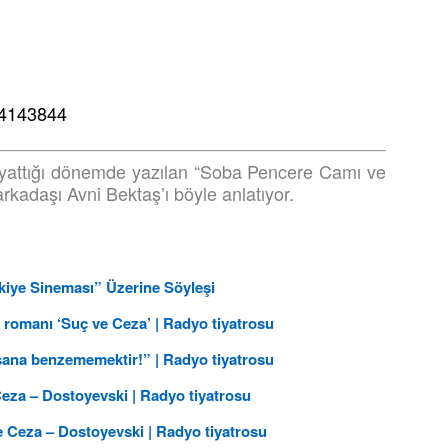
944143844
yattığı dönemde yazılan “Soba Pencere Camı ve
arkadaşı Avni Bektaş’ı böyle anlatıyor.
rkiye Sineması” Üzerine Söyleşi
romanı ‘Suç ve Ceza’ | Radyo tiyatrosu
nsana benzememektir!” | Radyo tiyatrosu
 Ceza – Dostoyevski | Radyo tiyatrosu
e Ceza – Dostoyevski | Radyo tiyatrosu