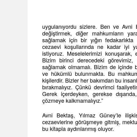
uygulanıyordu sizlere. Ben ve Avni 
değiştirmek, diğer mahkumların yara
sağlamak için bir yığın fedakarlıkta
cezaevi koşullarında ne kadar iyi 
istiyoruz. Meselelerimizi konuşarak, e
Bizim birinci derecedeki görevimiz, 
sağlamak olmamalı. Bizim de içinde b
ve hükümlü bulunmakta. Bu mahkuml
kişilerdir. Bizler her bakımdan bu insan
bırakmalıyız. Çünkü devrimci faaliyet
Gerek içerdeyken, gerekse dışarıda,
çözmeye kalkmamalıyız.”
Avni Bektaş, Yılmaz Güney’le ilişk
cezaevlerine görüşmeye gitmiş, mektu
bu kitapla aydınlanmış oluyor.