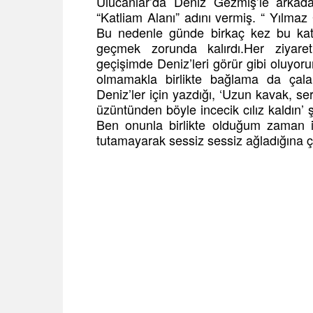
Ulucanlar’da Deniz Gezmiş’le arkada
“Katliam Alanı” adını vermiş. “ Yılmaz
Bu nedenle günde birkaç kez bu kat
geçmek zorunda kalırdı.Her ziyar
geçişimde Deniz’leri görür gibi oluyo
olmamakla birlikte bağlama da çala
Deniz’ler için yazdığı, ‘Uzun kavak, s
üzüntünden böyle incecik cılız kaldın’ 
Ben onunla birlikte olduğum zaman i
tutamayarak sessiz sessiz ağladığına 