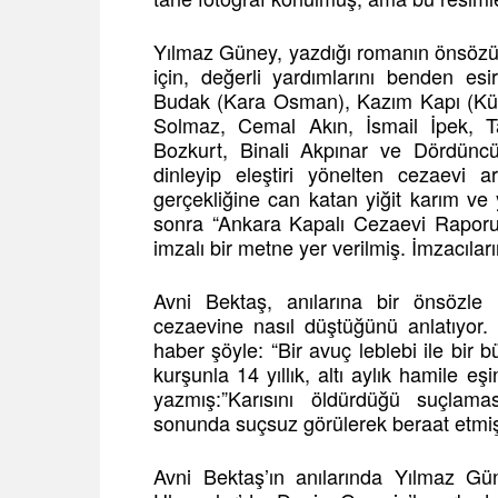
Yılmaz Güney, yazdığı romanın önsözü
için, değerli yardımlarını benden e
Budak (Kara Osman), Kazım Kapı (Kür
Solmaz, Cemal Akın, İsmail İpek, Ta
Bozkurt, Binali Akpınar ve Dördüncü
dinleyip eleştiri yönelten cezaevi a
gerçekliğine can katan yiğit karım v
sonra “Ankara Kapalı Cezaevi Raporu
imzalı bir metne yer verilmiş. İmzacıla
Avni Bektaş, anılarına bir önsözle 
cezaevine nasıl düştüğünü anlatıyor.
haber şöyle: “Bir avuç leblebi ile bir
kurşunla 14 yıllık, altı aylık hamile 
yazmış:”Karısını öldürdüğü suçlamas
sonunda suçsuz görülerek beraat etmiş
Avni Bektaş’ın anılarında Yılmaz Güne