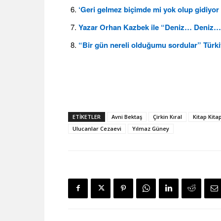
‘Geri gelmez biçimde mi yok olup gidiyor
Yazar Orhan Kazbek ile “Deniz… Deniz…” A
“Bir gün nereli olduğumu sordular” Türki
ETIKETLER
Avni Bektaş
Çirkin Kıral
Kitap Kitap
Ulucanlar Cezaevi
Yılmaz Güney