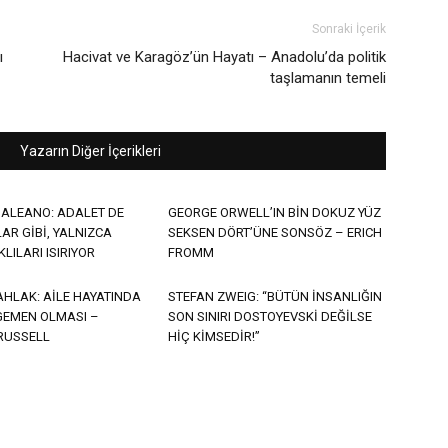
Sonraki İçerik
ı
Hacivat ve Karagöz’ün Hayatı – Anadolu’da politik
taşlamanın temeli
Yazarın Diğer İçerikleri
ALEANO: ADALET DE
GEORGE ORWELL’IN BİN DOKUZ YÜZ
LAR GİBİ, YALNIZCA
SEKSEN DÖRT’ÜNE SONSÖZ – ERICH
LILARI ISIRIYOR
FROMM
 AHLAK: AİLE HAYATINDA
STEFAN ZWEIG: “BÜTÜN İNSANLIĞIN
GEMEN OLMASI –
SON SINIRI DOSTOYEVSKİ DEĞİLSE
RUSSELL
HİÇ KİMSEDİR!”