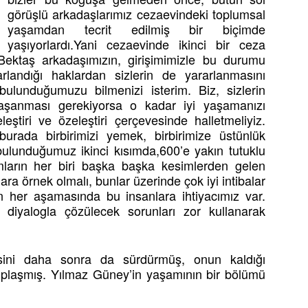
görüşlü arkadaşlarımız cezaevindeki toplumsal
yaşamdan tecrit edilmiş bir biçimde
yaşıyorlardı.Yani cezaevinde ikinci bir ceza
Bektaş arkadaşımızın, girişimimizle bu durumu
rlandığı haklardan sizlerin de yararlanmasını
 bulunduğumuzu bilmenizi isterim. Biz, sizlerin
yaşanması gerekiyorsa o kadar iyi yaşamanızı
leştiri ve özeleştiri çerçevesinde halletmeliyiz.
burada birbirimizi yemek, birbirimize üstünlük
ulunduğumuz ikinci kısımda,600’e yakın tutuklu
arın her biri başka başka kesimlerden gelen
lara örnek olmalı, bunlar üzerinde çok iyi intibalar
in her aşamasında bu insanlara ihtiyacımız var.
 diyalogla çözülecek sorunları zor kullanarak
isini daha sonra da sürdürmüş, onun kaldığı
plaşmış. Yılmaz Güney’in yaşamının bir bölümü