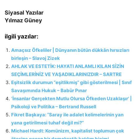
Siyasal Yazılar
Yılmaz Güney
ilgili yazılar:
Amaçsız Öfkeliler | Dünyanın bütün dükkân hırsızları
birleşin – Slavoj Zizek
AHLAK VE ESTETİK: HAYATI ANLAMLI KILAN SİZİN
SEÇİMLERİNİZ VE YAŞADIKLARINIZDIR – SARTRE
Eşitsizlik durumun “eşitlikmiş” gibi gösterilmesi | Sınıf
Savaşımında Hukuk – Babür Pınar
‘İnsanlar Gerçekten Mutlu Olursa Öfkeden Uzaklaşır’ |
Psikoloji ve Politika – Bertrand Russell
Fikret Başkaya: “Saray ile adalet kelimelerinin yan
yana getirilmesi tuhaf değil mi?”
Michael Hardt: Komünizm, kapitalist toplumun çok
ötesine geçen bir demokratik katılım biçimi