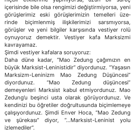
içerisinde bile olsa rengimizi değiştirmiyorsa, yeni
görüşlerimiz eski görüşlerimizin temelleri üze­
rinde biçimlenmiş ilişkilerimizi sarsmıyorsa,
görüşler ve yeni bilgiler karşısında vestiyer rolü
oynuyoruz demektir. Vestiyer kafa Marksizmi
kavra­yamaz.
Şimdi vestiyer kafalara soruyoruz:
Daha düne kadar, “Mao Zedung çağımızın en
büyük Marksist-Leninistidir” diyordunuz. “Yaşasın
Marksizm-Leninizm Mao Zedung Düşüncesi”
diyordunuz. “Mao Zedung düşüncesi”
demeyenleri Marksist kabul etmiyordunuz. Mao
Zedung’u beşinci usta olarak görüyordunuz. Ve
kendinizi bu öğretiler doğrultusunda biçimlemeye
çalışıyordunuz. Şimdi Enver Hoca, “Mao Zedung
ve şürekası” diyor, “…Marksist-Leninist yolu
izlemedi­ler”.