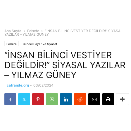
Ana Sayfa
Felsefe
“İNSAN BİLİNCİ VESTİYER DEĞİLDİR!” SİYASAL
YAZILAR – YILMAZ GÜNEY
Felsefe
Güncel Hayat ve Siyaset
“İNSAN BİLİNCİ VESTİYER
DEĞİLDİR!” SİYASAL YAZILAR
– YILMAZ GÜNEY
cafrande.org
-
03/02/2024