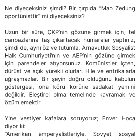
Ne diyeceksiniz şimdi? Bir çırpıda “Mao Zedung
oportünisttir” mi diyeceksiniz?
Uzun bir süre, ÇKP’nin gözüne girmek için, tel
canbazlarına taş çıkartacak numaralar yaptınız,
şimdi de, aynı öz ve tutumla, Arnavutluk Sosya­list
Halk Cumhuriyeti’nin ve AEP’nin gözüne girmek
için parendeler atıyorsunuz. Komünistler içten,
dürüst ve açık yürekli olurlar. Hile ve entrika­larla
uğraşmazlar. Bir şeyin doğru olduğunu kabulün
göstergesi, ona körü körüne sadakat yemini
değildir. Eleştirel olma temelinde kavramak ve
özümlemektir.
Yine vestiyer kafalara soruyoruz; Enver Hoca
diyor ki:
“Amerikan emperyalistleriyle, Sovyet sosyal