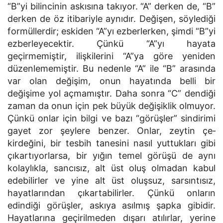
“B”yi bilincinin askısına takıyor. “A” derken de, “B”
derken de öz itibariyle aynıdır. De­ğişen, söylediği
formüllerdir; eskiden “A”yı ezberlerken, şimdi “B”yi
ezberleyecektir. Çünkü “A”yı hayata
geçirmemiştir, ilişkilerini “A”ya göre ye­niden
düzenlememiştir. Bu nedenle “A” ile “B” arasında
var olan değişim, onun hayatında belli bir
değişime yol açmamıştır. Daha sonra “C” dendi­ği
zaman da onun için pek büyük değişiklik olmuyor.
Çünkü onlar için bilgi ve bazı “görüşler” sindirimi
gayet zor şeylere benzer. Onlar, zeytin çe­
kirdeğini, bir tesbih tanesini nasıl yuttukları gibi
çıkartıyorlarsa, bir yığın temel görüşü de aynı
kolaylıkla, sancısız, alt üst oluş olmadan kabul
edebi­lirler ve yine alt üst oluşsuz, sarsıntısız,
hayatlarından çıkartabilirler. Çünkü onların
edindiği görüşler, askıya asılmış şapka gibidir.
Hayatlarına geçi­rilmeden dışarı atılırlar, yerine