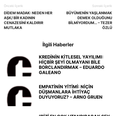
Önceki İçerik
Sonraki İçerik
DİDEM MADAK: NEDEN HER
BÜYÜMENİN YAŞLANMAK
AŞK/ BİR KADININ
DEMEK OLDUĞUNU
CENAZESİNİ KALDIRIR
BİLMİYORDUM… – TEZER
MUTLAKA
ÖZLÜ
İlgili Haberler
KREDİNİN KİTLESEL YAYILIMI:
HİÇBİR ŞEYİ OLMAYANI BİLE
BORCLANDIRMAK – EDUARDO
GALEANO
EMPATİNİN YİTİMİ: NİÇİN
DÜŞMANLARA İHTİYAÇ
DUYUYORUZ? – ARNO GRUEN