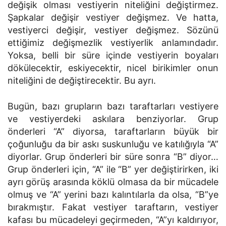
değişik ol­ması vestiyerin niteliğini değiştirmez.
Şapkalar değişir vestiyer değişmez. Ve hatta,
vestiyerci değişir, vestiyer değişmez. Sözünü
ettiğimiz değiş­mezlik vestiyerlik anlamındadır.
Yoksa, belli bir süre içinde vestiyerin boyaları
dökülecektir, eskiyecektir, nicel birikimler onun
niteliğini de değişti­recektir. Bu ayrı.
Bugün, bazı grupların bazı taraftarları vestiyere
ve vestiyerdeki askılara benziyorlar. Grup
önderleri “A” diyorsa, taraftarların büyük bir
çoğunlu­ğu da bir askı suskunluğu ve katılığıyla “A”
diyorlar. Grup önderleri bir süre sonra “B” diyor…
Grup önderleri için, “A” ile “B” yer değiştirirken, iki
ayrı görüş arasında köklü olmasa da bir mücadele
olmuş ve “A” yerini bazı kalıntılarla da olsa, “B”ye
bırakmıştır. Fakat vestiyer taraftarın, ves­tiyer
kafası bu mücadeleyi geçirmeden, “A”yı kaldırıyor,