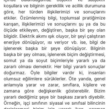
koşullara ve bil­ginin gereklilik ve acillik durumuna
göre, her türden ilişkilerimizi ve sonuçlarını
etkiler. Özümlenmiş bilgi, toplumsal pratiğimize
karışan, ilişkilerimi­zi ve sonuçlarını şu ya da bu
ölçüde etkileyen, değiştiren, başka bir şey olan
bilgidir. Elektrik akımı ışık oluyor, bir şeyi çalıştıran
enerjiye dönüşü­yor, ısı veriyor vb. ise, bilgi de
işlenerek başka bir şeye dönüşüyor. Bilginin
başka bir şey olması, işlenerek biçim değiştirmesi,
somut ya da soyut biçimleriyle yararlı ya da
zararlı olması demektir. Her bilgi yararlı sonuçlar
doğurmaz. Öyle bilgiler vardır ki, insanları
olumsuz eğilimlere sürükler­ler. Öte yanda, genel
anlamıyla yarar ve zarar, sınıflara, kişilere ve
zamana göre değişkenlik gösterebilir. Bizim
yararlı dediğimiz şeye bir başkası zararlı diyebilir.
Örneğin, işçi sınıfının siyasal ve sınıfsal bilincinin