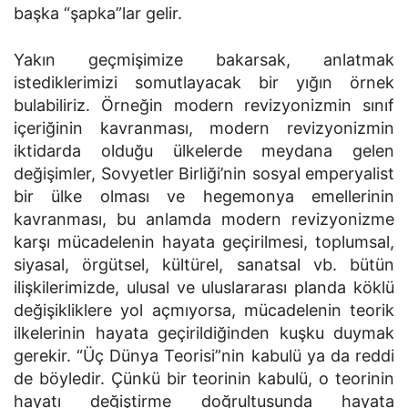
başka “şapka”lar gelir.
Yakın geçmişimize bakarsak, anlatmak
istediklerimizi somutlayacak bir yığın örnek
bulabiliriz. Örneğin modern revizyonizmin sınıf
içeriğinin kavranması, modern revizyonizmin
iktidarda olduğu ülkelerde meydana gelen
değişimler, Sovyetler Birliği’nin sosyal emperyalist
bir ülke olması ve hegemonya emellerinin
kavranması, bu anlamda modern revizyonizme
karşı mücadelenin hayata geçirilmesi, toplumsal,
siyasal, örgütsel, kültü­rel, sanatsal vb. bütün
ilişkilerimizde, ulusal ve uluslararası planda köklü
değişikliklere yol açmıyorsa, mücadelenin teorik
ilkelerinin hayata geçiril­diğinden kuşku duymak
gerekir. “Üç Dünya Teorisi”nin kabulü ya da reddi
de böyledir. Çünkü bir teorinin kabulü, o teorinin
hayatı değiştirme doğrultusunda hayata