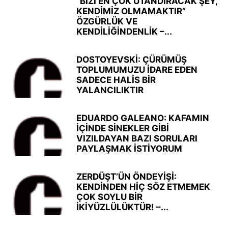
“BİZİ EN ÇOK UTANDIRACAK ŞEY,
KENDİMİZ OLMAMAKTIR”
ÖZGÜRLÜK VE
KENDİLİĞİNDENLİK –...
DOSTOYEVSKİ: ÇÜRÜMÜŞ
TOPLUMUMUZU İDARE EDEN
SADECE HALİS BİR
YALANCILIKTIR
EDUARDO GALEANO: KAFAMIN
İÇİNDE SİNEKLER GİBİ
VIZILDAYAN BAZI SORULARI
PAYLAŞMAK İSTİYORUM
ZERDÜŞT’ÜN ÖNDEYİŞİ:
KENDİNDEN HİÇ SÖZ ETMEMEK
ÇOK SOYLU BİR
İKİYÜZLÜLÜKTÜR! –...