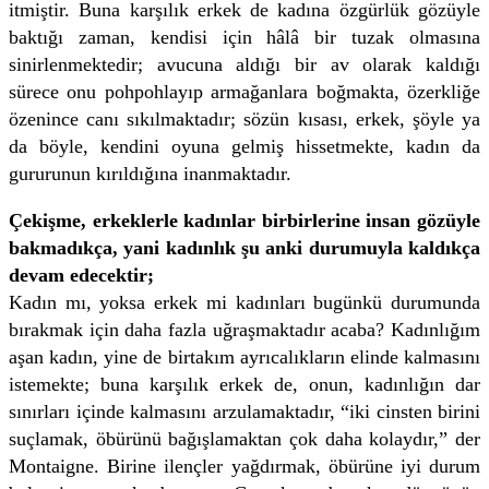
itmiştir. Buna karşılık erkek de kadına özgürlük gözüyle
baktığı zaman, kendisi için hâlâ bir tuzak olmasına
sinirlenmektedir; avucuna aldığı bir av olarak kaldığı
sürece onu pohpohlayıp armağanlara boğmakta, özerkliğe
özenince canı sıkılmaktadır; sözün kısası, erkek, şöyle ya
da böyle, kendini oyuna gelmiş hissetmekte, kadın da
gururunun kırıldığına inanmaktadır.
Çekişme, erkeklerle kadınlar birbirlerine insan gözüyle
bakmadıkça, yani kadınlık şu anki durumuyla kaldıkça
devam edecektir;
Kadın mı, yoksa erkek mi kadınları bugünkü durumunda
bırakmak için daha fazla uğraşmaktadır acaba? Kadınlığım
aşan kadın, yine de birtakım ayrıcalıkların elinde kalmasını
istemekte; buna karşılık erkek de, onun, kadınlığın dar
sınırları içinde kalmasını arzulamaktadır, “iki cinsten birini
suçlamak, öbürünü bağışlamaktan çok daha kolaydır,” der
Montaigne. Birine ilençler yağdırmak, öbürüne iyi durum