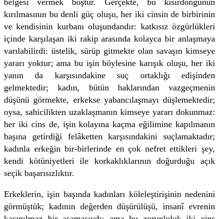
belgesi vermek boştur. Gerçekte, bu kısırdöngünün
kırılmasının bu denli güç oluşu, her iki cinsin de birbirinin
ve kendisinin kurbanı oluşundandır: katkısız özgürlükleri
içinde karşılaşan iki rakip arasında kolayca bir anlaşmaya
varılabilirdi: üstelik, sürüp gitmekte olan savaşın kimseye
yararı yoktur; ama bu işin böylesine karışık oluşu, her iki
yanın da karşısındakine suç ortaklığı edişinden
gelmektedir; kadın, bütün haklarından vazgeçmenin
düşünü görmekte, erkekse yabancılaşmayı düşlemektedir;
oysa, sahicilikten uzaklaşmanın kimseye yararı dokunmaz:
her iki cins de, işin kolayına kaçma eğilimine kapılmanın
başına getirdiği felâketten karşısındakini suçlamaktadır;
kadınla erkeğin bir-birlerinde en çok nefret ettikleri şey,
kendi kötüniyetleri ile korkaklıklarının doğurduğu açık
seçik başarısızlıktır.
Erkeklerin, işin başında kadınları köleleştirişinin nedenini
görmüştük; kadının değerden düşürülüşü, insanî evrenin
kaçınılmaz bir aşamasıydı; ama bu zorunluluk iki cins