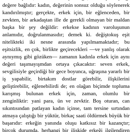
değere bağlıdır: kadın, değerinin sonsuz olduğu söylenerek
kandırılmıştır; gerçekte, erkek için, bir eğlenceden, bir
zevkten, bir arkadaştan ille de gerekli olmayan bir maldan
başka bir şey değildir: erkekse kadının varoluşunun
anlamıdır, doğrulanmasıdır; demek ki. değiştokuş eşit
nitelikteki iki nesne arasında yapılmamaktadır; bu
eşitsizlik, en çok, birlikte geçirecekleri —ve yanlış olarak
aynıymış gibi gözüken— zamanın kadınla erkek için aynı
değeri taşımayışmdan ortaya çıkacaktır: seven erkek,
sevgilisiyle geçirdiği bir gece boyunca, uğraşına yararlı bir
iş yapabilir, birtakım dostlar görebilir, ilişkilerini
geliştirebilir, eğlenebilirdi de; en olağan biçimde topluma
karışmış bulunan erkek için, zaman, olumlu bir
zenginliktir: yani para, ün ve zevktir. Boş oturan, can
sıkıntısından patlayan kadın içinse, tam tersine sırtından
atmaya çalıştığı bir yüktür, birkaç saati öldürmek büyük bir
başarıdır: erkeğin yanında oluşu katkısız bir kazançtır;
birçok durumda, herhangi bir ilişkide erkeği ilgilendiren