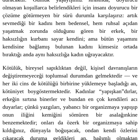
olmayan koşullarca belirlendikleri için insanı doyurucu bir
çözüme götürmeyen bir sürü durumla karşılaşırız: artık
sevmediği bir kadını hem bedensel, hem ruhsal açıdan
yaşatmak zorunda olduğunu gören bir erkek, bir
haksızlığın kurbanı sayar kendini; ama bütün yaşamını
kendisine bağlamış bulunan kadını kimsesiz ortada
bıraktığı anda aynı haksızlığa kadın uğrayacaktır.
Kötülük, bireysel sapıklıktan değil, kişisel davranışların
değiştiremeyeceği toplumsal durumdan gelmektedir — ve
her iki cins de kötülüğü birbirine yüklemeye başladığı an,
kötüniyet boygöstermektedir. Kadınlar “yapışkan”dırlar,
erkeğin sırtına binerler ve bundan en çok kendileri acı
duyarlar; çünkü yazgıları, yabancı bir organizmaya yapışıp
onun iliğini kemiğini sömüren bir asalağınkine
benzemektedir; onları da özerk bir organizmaya sahip
kıldığınız, dünyayla boğuşacak, ondan kendi özlerini
çıkaracak duruma geldikleri an, bağımlı olmaktan