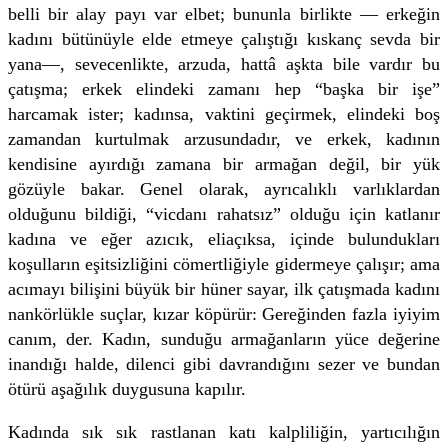
belli bir alay payı var elbet; bununla birlikte — erkeğin
kadını bütünüyle elde etmeye çalıştığı kıskanç sevda bir
yana—, sevecenlikte, arzuda, hattâ aşkta bile vardır bu
çatışma; erkek elindeki zamanı hep “başka bir işe”
harcamak ister; kadınsa, vaktini geçirmek, elindeki boş
zamandan kurtulmak arzusundadır, ve erkek, kadının
kendisine ayırdığı zamana bir armağan değil, bir yük
gözüyle bakar. Genel olarak, ayrıcalıklı varlıklardan
olduğunu bildiği, “vicdanı rahatsız” olduğu için katlanır
kadına ve eğer azıcık, eliaçıksa, içinde bulundukları
koşulların eşitsizliğini cömertliğiyle gidermeye çalışır; ama
acımayı bilişini büyük bir hüner sayar, ilk çatışmada kadını
nankörlükle suçlar, kızar köpürür: Gereğinden fazla iyiyim
canım, der. Kadın, sunduğu armağanların yüce değerine
inandığı halde, dilenci gibi davrandığını sezer ve bundan
ötürü aşağılık duygusuna kapılır.
Kadında sık sık rastlanan katı kalpliliğin, yartıcılığın