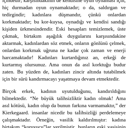
içindedir; karşısındakinin de kendisine oyun oynaması için,
hiç durmadan oyun oynamaktadır; o da, saldırgan ve
tedirgindir; kadınlara düşmandır, çünkü onlardan
korkmaktadır; bu kor-kuysa, oynadığı ve kendisi sandığı
kişiden ürkmesindendir. Eski hesapları temizlemek, üste
çıkmak, birtakım aşağılık duygularını karşısındakine
aktarmak, kadınlardan söz etmek, onların gönlünü çelmek,
onlardan korkmak uğruna ne kadar çok zaman ve enerji
harcamaktadır! Kadınları kurtardığınız an, erkeği de
kurtarmış olursunuz. Ama onun da asıl korktuğu budur
zaten. Bu yüzden de, kadınları zincir altında tutabilmek
için bir sürü kandırmacayı yaşatmaya devam etmektedir.
Birçok erkek, kadının uyutulduğunu, kandırıldığını
bilmektedir. “Ne büyük talihsizliktir kadın olmak! Ama
asıl kötüsü, kadın olup da bunun farkına varmamaktır,” der
Kierkegaard. insanlar nicedir bu taİihsizliği perdelemeye
çalışmaktadır. Örneğin, vasilik kaldırılmıştır: kadına
birtakım “koruyucu”lar verilmiştir, bunların eski vasisinin