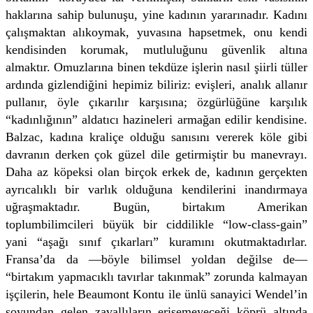
haklarına sahip bulunuşu, yine kadının yararınadır. Kadını
çalışmaktan alıkoymak, yuvasına hapsetmek, onu kendi
kendisinden korumak, mutluluğunu güvenlik altına
almaktır. Omuzlarına binen tekdüze işlerin nasıl şiirli tüller
ardında gizlendiğini hepimiz biliriz: evişleri, analık allanır
pullanır, öyle çıkarılır karşısına; özgürlüğüne karşılık
“kadınlığının” aldatıcı hazineleri armağan edilir kendisine.
Balzac, kadına kraliçe olduğu sanısını vererek köle gibi
davranın derken çok güzel dile getirmiştir bu manevrayı.
Daha az köpeksi olan birçok erkek de, kadının gerçekten
ayrıcalıklı bir varlık olduğuna kendilerini inandırmaya
uğraşmaktadır. Bugün, birtakım Amerikan
toplumbilimcileri büyük bir ciddilikle “low-class-gain”
yani “aşağı sınıf çıkarları” kuramını okutmaktadırlar.
Fransa’da da —böyle bilimsel yoldan değilse de—
“birtakım yapmacıklı tavırlar takınmak” zorunda kalmayan
işçilerin, hele Beaumont Kontu ile ünlü sanayici Wendel’in
soyundan gelen zavallıların erişemeyeceği köprü altında