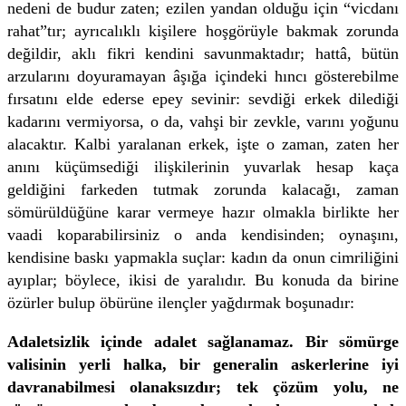
nedeni de budur zaten; ezilen yandan olduğu için “vicdanı
rahat”tır; ayrıcalıklı kişilere hoşgörüyle bakmak zorunda
değildir, aklı fikri kendini savunmaktadır; hattâ, bütün
arzularını doyuramayan âşığa içindeki hıncı gösterebilme
fırsatını elde ederse epey sevinir: sevdiği erkek dilediği
kadarını vermiyorsa, o da, vahşi bir zevkle, varını yoğunu
alacaktır. Kalbi yaralanan erkek, işte o zaman, zaten her
anını küçümsediği ilişkilerinin yuvarlak hesap kaça
geldiğini farkeden tutmak zorunda kalacağı, zaman
sömürüldüğüne karar vermeye hazır olmakla birlikte her
vaadi koparabilirsiniz o anda kendisinden; oynaşını,
kendisine baskı yapmakla suçlar: kadın da onun cimriliğini
ayıplar; böylece, ikisi de yaralıdır. Bu konuda da birine
özürler bulup öbürüne ilençler yağdırmak boşunadır:
Adaletsizlik içinde adalet sağlanamaz. Bir sömürge
valisinin yerli halka, bir generalin askerlerine iyi
davranabilmesi olanaksızdır; tek çözüm yolu, ne