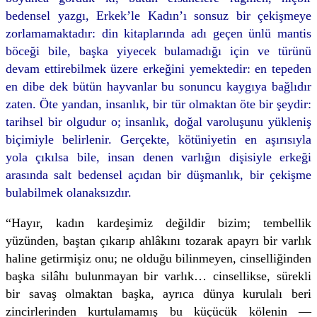
bedensel yazgı, Erkek’le Kadın’ı sonsuz bir çekişmeye
zorlamamaktadır: din kitaplarında adı geçen ünlü mantis
böceği bile, başka yiyecek bulamadığı için ve türünü
devam ettirebilmek üzere erkeğini yemektedir: en tepeden
en dibe dek bütün hayvanlar bu sonuncu kaygıya bağlıdır
zaten. Öte yandan, insanlık, bir tür olmaktan öte bir şeydir:
tarihsel bir olgudur o; insanlık, doğal varoluşunu yükleniş
biçimiyle belirlenir. Gerçekte, kötüniyetin en aşırısıyla
yola çıkılsa bile, insan denen varlığın dişisiyle erkeği
arasında salt bedensel açıdan bir düşmanlık, bir çekişme
bulabilmek olanaksızdır.
“Hayır, kadın kardeşimiz değildir bizim; tembellik
yüzünden, baştan çıkarıp ahlâkını tozarak apayrı bir varlık
haline getirmişiz onu; ne olduğu bilinmeyen, cinselliğinden
başka silâhı bulunmayan bir varlık… cinsellikse, sürekli
bir savaş olmaktan başka, ayrıca dünya kurulalı beri
zincirlerinden kurtulamamış bu küçücük kölenin —