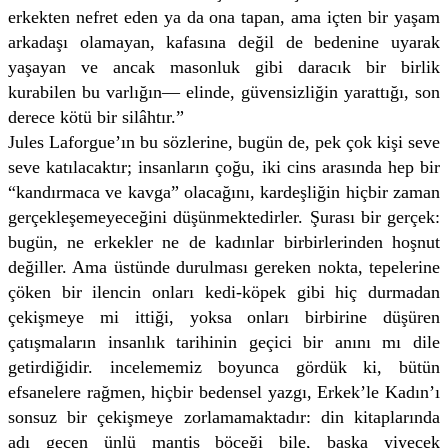
erkekten nefret eden ya da ona tapan, ama içten bir yaşam
arkadaşı olamayan, kafasına değil de bedenine uyarak
yaşayan ve ancak masonluk gibi daracık bir birlik
kurabilen bu varlığın— elinde, güvensizliğin yarattığı, son
derece kötü bir silâhtır.”
Jules Laforgue’ın bu sözlerine, bugün de, pek çok kişi seve
seve katılacaktır; insanların çoğu, iki cins arasında hep bir
“kandırmaca ve kavga” olacağını, kardeşliğin hiçbir zaman
gerçekleşemeyeceğini düşünmektedirler. Şurası bir gerçek:
bugün, ne erkekler ne de kadınlar birbirlerinden hoşnut
değiller. Ama üstünde durulması gereken nokta, tepelerine
çöken bir ilencin onları kedi-köpek gibi hiç durmadan
çekişmeye mi ittiği, yoksa onları birbirine düşüren
çatışmaların insanlık tarihinin geçici bir anını mı dile
getirdiğidir. incelememiz boyunca gördük ki, bütün
efsanelere rağmen, hiçbir bedensel yazgı, Erkek’le Kadın’ı
sonsuz bir çekişmeye zorlamamaktadır: din kitaplarında
adı geçen ünlü mantis böceği bile, başka yiyecek