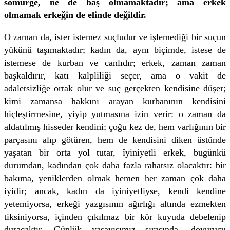
sömürge, ne de baş olmamaktadır; ama erkek
olmamak erkeğin de elinde değildir.
O zaman da, ister istemez suçludur ve işlemediği bir suçun
yükünü taşımaktadır; kadın da, aynı biçimde, istese de
istemese de kurban ve canlıdır; erkek, zaman zaman
başkaldırır, katı kalpliliği seçer, ama o vakit de
adaletsizliğe ortak olur ve suç gerçekten kendisine düşer;
kimi zamansa hakkını arayan kurbanının kendisini
hiçleştirmesine, yiyip yutmasına izin verir: o zaman da
aldatılmış hisseder kendini; çoğu kez de, hem varlığının bir
parçasını alıp götüren, hem de kendisini diken üstünde
yaşatan bir orta yol tutar, îyiniyetli erkek, bugünkü
durumdan, kadından çok daha fazla rahatsız olacaktır: bir
bakıma, yeniklerden olmak hemen her zaman çok daha
iyidir; ancak, kadın da iyiniyetliyse, kendi kendine
yetemiyorsa, erkeği yazgısının ağırlığı altında ezmekten
tiksiniyorsa, içinden çıkılmaz bir kör kuyuda debelenip
duracaktır. Günlük yaşayışımız sırasında, doyurucu