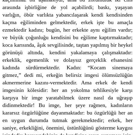
arasında işbirliğine de yol açabilirdi; baskı, yaşayan
varlığın, öbür varlıkta yabancılaşarak kendi kendisinden
kaçma eğiliminden gelmektedir, erkek işte bu amaçla
ezmektedir kadını; bugün, her erkekte aynı eğilim vardır;
ve büyük çoğunluğu kendisini bu eğilime kaptırmaktadır;
koca karısında, âşık sevgilisinde, taştan yapılmış bir heykel
görünüşü altında, kendini yakalamaya çalışmaktadır:
erkeklik, egemenlik ve dolaysız gerçeklik efsanesini
kadında sürdürmektedir. Kadın: “Kocam sinemaya
gitmez,” dedi mi, erkeğin belirsiz imgesi ölümsüzlüğün
akmermerine kazını-vermektedir. Ama erkek de kendi
imgesinin kölesidir: her an yokolma tehlikesiyle karşı
karşıya bir imge yaratabilmek üzere nasıl da uğraşıp
didinmektedir! Bu imge, her şeye rağmen, kadınların
kararsız özgürlüğüne dayanmaktadır: bu özgürlüğü her an
en uygun durumda tutmak gerekmektedir; erkek, her
saniye, erkekliğini, önemini, üstünlüğünü gösterme kaygısı