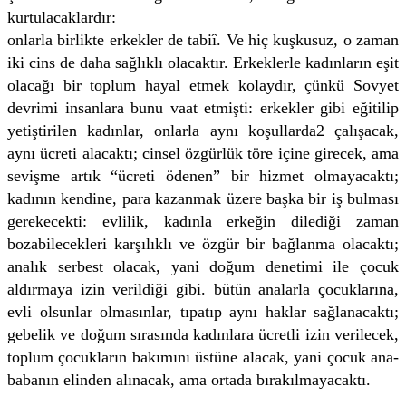
kurtulacaklardır:
onlarla birlikte erkekler de tabiî. Ve hiç kuşkusuz, o zaman
iki cins de daha sağlıklı olacaktır. Erkeklerle kadınların eşit
olacağı bir toplum hayal etmek kolaydır, çünkü Sovyet
devrimi insanlara bunu vaat etmişti: erkekler gibi eğitilip
yetiştirilen kadınlar, onlarla aynı koşullarda2 çalışacak,
aynı ücreti alacaktı; cinsel özgürlük töre içine girecek, ama
sevişme artık “ücreti ödenen” bir hizmet olmayacaktı;
kadının kendine, para kazanmak üzere başka bir iş bulması
gerekecekti: evlilik, kadınla erkeğin dilediği zaman
bozabilecekleri karşılıklı ve özgür bir bağlanma olacaktı;
analık serbest olacak, yani doğum denetimi ile çocuk
aldırmaya izin verildiği gibi. bütün analarla çocuklarına,
evli olsunlar olmasınlar, tıpatıp aynı haklar sağlanacaktı;
gebelik ve doğum sırasında kadınlara ücretli izin verilecek,
toplum çocukların bakımını üstüne alacak, yani çocuk ana-
babanın elinden alınacak, ama ortada bırakılmayacaktı.