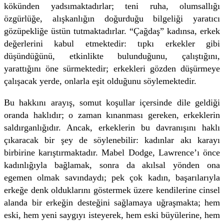
kökünden yadsımaktadırlar; teni ruha, olumsallığı
özgürlüğe, alışkanlığın doğurduğu bilgeliği yaratıcı
gözüpekliğe üstün tutmaktadırlar. “Çağdaş” kadınsa, erkek
değerlerini kabul etmektedir: tıpkı erkekler gibi
düşündüğünü, etkinlikte bulunduğunu, çalıştığını,
yarattığını öne sürmektedir; erkekleri gözden düşürmeye
çalışacak yerde, onlarla eşit olduğunu söylemektedir.
Bu hakkını arayış, somut koşullar içersinde dile geldiği
oranda haklıdır; o zaman kınanması gereken, erkeklerin
saldırganlığıdır. Ancak, erkeklerin bu davranışını haklı
çıkaracak bir şey de söylenebilir: kadınlar akı karayı
birbirine karıştırmaktadır. Mabel Dodge, Lawrence’ı önce
kadınlığıyla bağlamak, sonra da akılsal yönden ona
egemen olmak savındaydı; pek çok kadın, başarılarıyla
erkeğe denk olduklarını göstermek üzere kendilerine cinsel
alanda bir erkeğin desteğini sağlamaya uğraşmakta; hem
eski, hem yeni saygıyı isteyerek, hem eski büyülerine, hem