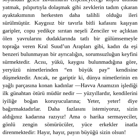
yatmak, pılıpırtıyla dolaşmak gibi zevklerin tadım çıkaran
ayaktakımının herkesten daha talihli olduğu ileri
sürülmüştür. Kaygısız bir tavırla bitli kafasını kaşıyan
garipler, copu yedikçe sırıtan neşeli Zenciler ve açlıktan
ölen yavrularını dudaklarında tatlı bir gülümsemeyle
toprağa veren Kral Suud’un Arapları gibi, kadın da eşi
benzeri bulunmayan bir ayrıcalığın, sorumsuzluğun keyfini
sürmektedir. Acısı, yükü, kaygısı bulunmadığına göre,
yeryüzü nimetlerinden “en büyük pay” kendisine
düşmektedir. Ancak, ne gariptir ki, dünya nimetlerinin en
yağlı parçasına konan kadınlar —Havva Anamızın işlediği
ilk günahtan ötürü müdür nedir — yüzyıllardır, kendilerini
iyiliğe boğan koruyucularına; Yeter, yeter! diye
bağırmaktadırlar. Daha fazlasını istemiyoruz, sizin
aldığınız kadarına razıyız! Ama o harika sermayeciler,
gönlü zengin sömürücüler, yüce erkekler inatla
direnmektedir: Hayır, hayır, payın büyüğü sizin olsun!