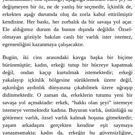
değişmeyen bir öz, ne de yanlış bir seçmedir, îçkinlik de,
erkekten aşağı durumda oluş da zorla kabul ettirilmiştir
kendisine. Her baskı, her zorbalık da bir savaşa yol açar.
Ele aldığımız durum da bunun dışında değildir. Özsel-
olmayan gözüyle bakılan canlı bir varlık ister istemez,
egemenliğini kazanmaya çalışacaktır.
Bugün, iki cins arasındaki kavga başka bir biçime
bürünmüştür; kadın, erkeği tutup bir hücreye kapatmak
değil, ondan kaçıp kurtulmak istemektedir; erkeği
yakalayıp içkinlik bölgesine sürüklemek üzere değil,
aşkınlığın aydınlık dünyasına çıkabilmek üzere uğraşıp
didinmektedir. O zaman da, erkeklerin tutumu yeni bir
savaşa yol açmaktadır: erkek, “hakkı olan şeyi” istemeye
istemeye vermektedir kadına. Buyuran varlık, üstünlüğü su
götürmez varlık, özsel varlık kalmak hoşuna gitmektedir;
yaşam arkadaşını gerçekten kendine eşit saymaya
yanaşmamakta; kadın da, erkeğin bu güvensizliğine,