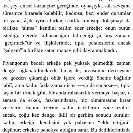
tek şey, cinsel kazançtır: gereğinde, oynaşıyla, salt sevişme
süresince birarada kalabilir; kadınsa, bazı ender durumlar
bir yana, âşık ayrıca birkaç saatlik konuşup dolaşmayı da
birlikte “alırsa” kendini teslim eder erkeğe; onun bütün
istediği, nerede kullanacağını bilmediği şu boş zamanı
“geçirmek”tir ve ilişkilerinde, tıpkı patateslerini ancak
“şalgam”la birlikte satan manav gibi davranmaktadır.
Piyangonun bedeli erkeğe pek yüksek gelmediği zaman
denge sağlanabilmektedir bu iş de, arzusunun derecesine
ve gözden çıkardığı öbür işlere verdiği öneme bağlıdır
tabiî; ama kadın fazla zaman ister —ya da sunarsa—, tıpkı
taşan bir ırmak gibi, bir anda rahatsızlık vermeye başlar, o
zaman da erkek, faz-lasındansa, hiç olmamasına karar
veriverir. Bunun üzerine kadın, isteklerini iyice azaltır;
ancak, çoğu kez denge, ikili bir gerilim sonucu kurulur:
kadın, erkeğin kendisini yok pahasına “elde ettiğini”
düşünür; erkekse pahalıya aldığını sanır. Bu dediklerimizde