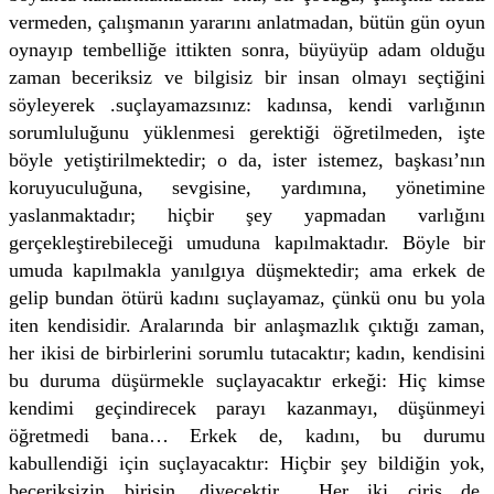
vermeden, çalışmanın yararını anlatmadan, bütün gün oyun
oynayıp tembelliğe ittikten sonra, büyüyüp adam olduğu
zaman beceriksiz ve bilgisiz bir insan olmayı seçtiğini
söyleyerek .suçlayamazsınız: kadınsa, kendi varlığının
sorumluluğunu yüklenmesi gerektiği öğretilmeden, işte
böyle yetiştirilmektedir; o da, ister istemez, başkası’nın
koruyuculuğuna, sevgisine, yardımına, yönetimine
yaslanmaktadır; hiçbir şey yapmadan varlığını
gerçekleştirebileceği umuduna kapılmaktadır. Böyle bir
umuda kapılmakla yanılgıya düşmektedir; ama erkek de
gelip bundan ötürü kadını suçlayamaz, çünkü onu bu yola
iten kendisidir. Aralarında bir anlaşmazlık çıktığı zaman,
her ikisi de birbirlerini sorumlu tutacaktır; kadın, kendisini
bu duruma düşürmekle suçlayacaktır erkeği: Hiç kimse
kendimi geçindirecek parayı kazanmayı, düşünmeyi
öğretmedi bana… Erkek de, kadını, bu durumu
kabullendiği için suçlayacaktır: Hiçbir şey bildiğin yok,
beceriksizin birisin, diyecektir… Her iki çiriş de,