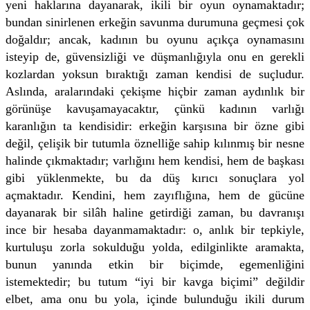
yeni haklarına dayanarak, ikili bir oyun oynamaktadır;
bundan sinirlenen erkeğin savunma durumuna geçmesi çok
doğaldır; ancak, kadının bu oyunu açıkça oynamasını
isteyip de, güvensizliği ve düşmanlığıyla onu en gerekli
kozlardan yoksun bıraktığı zaman kendisi de suçludur.
Aslında, aralarındaki çekişme hiçbir zaman aydınlık bir
görünüşe kavuşamayacaktır, çünkü kadının varlığı
karanlığın ta kendisidir: erkeğin karşısına bir özne gibi
değil, çelişik bir tutumla öznelliğe sahip kılınmış bir nesne
halinde çıkmaktadır; varlığını hem kendisi, hem de başkası
gibi yüklenmekte, bu da düş kırıcı sonuçlara yol
açmaktadır. Kendini, hem zayıflığına, hem de gücüne
dayanarak bir silâh haline getirdiği zaman, bu davranışı
ince bir hesaba dayanmamaktadır: o, anlık bir tepkiyle,
kurtuluşu zorla sokulduğu yolda, edilginlikte aramakta,
bunun yanında etkin bir biçimde, egemenliğini
istemektedir; bu tutum “iyi bir kavga biçimi” değildir
elbet, ama onu bu yola, içinde bulunduğu ikili durum