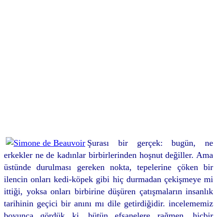
Şurası bir gerçek: bugün, ne
erkekler ne de kadınlar birbirlerinden hoşnut değiller. Ama
üstünde durulması gereken nokta, tepelerine çöken bir
ilencin onları kedi-köpek gibi hiç durmadan çekişmeye mi
ittiği, yoksa onları birbirine düşüren çatışmaların insanlık
tarihinin geçici bir anını mı dile getirdiğidir. incelememiz
boyunca gördük ki, bütün efsanelere rağmen, hiçbir