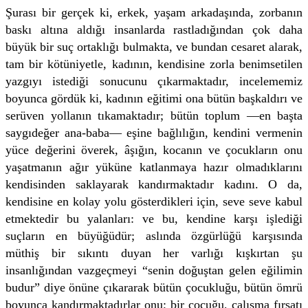
Şurası bir gerçek ki, erkek, yaşam arkadaşında, zorbanın
baskı altına aldığı insanlarda rastladığından çok daha
büyük bir suç ortaklığı bulmakta, ve bundan cesaret alarak,
tam bir kötüniyetle, kadının, kendisine zorla benimsetilen
yazgıyı istediği sonucunu çıkarmaktadır, incelememiz
boyunca gördük ki, kadının eğitimi ona bütün başkaldırı ve
serüven yollanın tıkamaktadır; bütün toplum —en başta
saygıdeğer ana-baba— eşine bağlılığın, kendini vermenin
yüce değerini överek, âşığın, kocanın ve çocukların onu
yaşatmanın ağır yüküne katlanmaya hazır olmadıklarını
kendisinden saklayarak kandırmaktadır kadını. O da,
kendisine en kolay yolu gösterdikleri için, seve seve kabul
etmektedir bu yalanları: ve bu, kendine karşı işlediği
suçların en büyüğüdür; aslında özgürlüğü karşısında
müthiş bir sıkıntı duyan her varlığı kışkırtan şu
insanlığından vazgeçmeyi “senin doğuştan gelen eğilimin
budur” diye önüne çıkararak bütün çocukluğu, bütün ömrü
boyunca kandırmaktadırlar onu; bir çocuğu, çalışma fırsatı