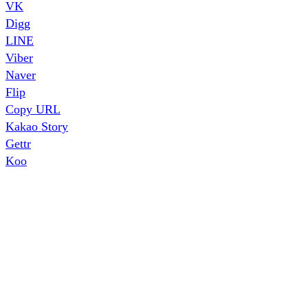
VK
Digg
LINE
Viber
Naver
Flip
Copy URL
Kakao Story
Gettr
Koo