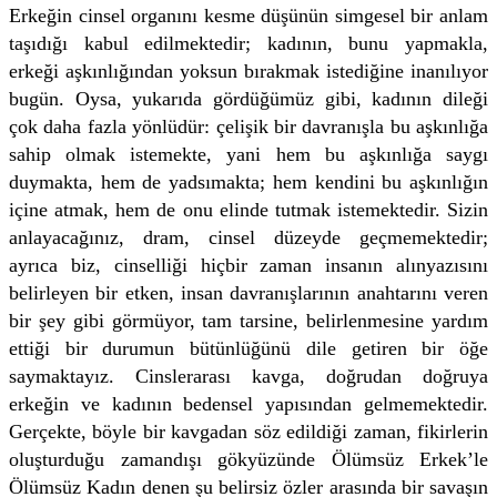
Erkeğin cinsel organını kesme düşünün simgesel bir anlam
taşıdığı kabul edilmektedir; kadının, bunu yapmakla,
erkeği aşkınlığından yoksun bırakmak istediğine inanılıyor
bugün. Oysa, yukarıda gördüğümüz gibi, kadının dileği
çok daha fazla yönlüdür: çelişik bir davranışla bu aşkınlığa
sahip olmak istemekte, yani hem bu aşkınlığa saygı
duymakta, hem de yadsımakta; hem kendini bu aşkınlığın
içine atmak, hem de onu elinde tutmak istemektedir. Sizin
anlayacağınız, dram, cinsel düzeyde geçmemektedir;
ayrıca biz, cinselliği hiçbir zaman insanın alınyazısını
belirleyen bir etken, insan davranışlarının anahtarını veren
bir şey gibi görmüyor, tam tarsine, belirlenmesine yardım
ettiği bir durumun bütünlüğünü dile getiren bir öğe
saymaktayız. Cinslerarası kavga, doğrudan doğruya
erkeğin ve kadının bedensel yapısından gelmemektedir.
Gerçekte, böyle bir kavgadan söz edildiği zaman, fikirlerin
oluşturduğu zamandışı gökyüzünde Ölümsüz Erkek’le
Ölümsüz Kadın denen şu belirsiz özler arasında bir savaşın