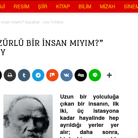
JI
RESIM
ŞIIR
KITAP
BILIM
MIZAH
SINE
 insan mıyım?” Kazaklar – Lev Tolstoy
ZÜRLÜ BIR INSAN MIYIM?”
OY
Uzun bir yolculuğa
çıkan bir insanın, ilk
iki, üç istasyona
kadar hayalinde hep
ayrıldığı yerler yer
alır; daha sonra,