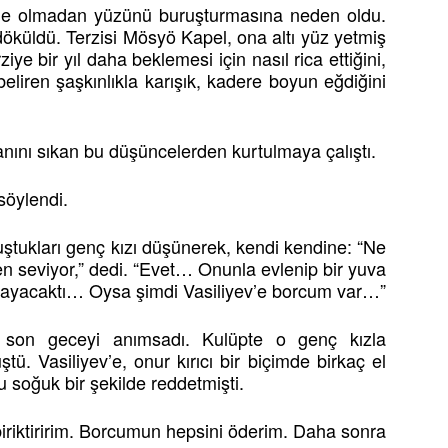
nde olmadan yüzünü buruşturmasına neden oldu.
öküldü. Terzisi Mösyö Kapel, ona altı yüz yetmiş
iye bir yıl daha beklemesi için nasıl rica ettiğini,
eliren şaşkınlıkla karışık, kadere boyun eğdiğini
anını sıkan bu düşüncelerden kurtulmaya çalıştı.
öylendi.
ştukları genç kızı düşünerek, kendi kendine: “Ne
en seviyor,” dedi. “Evet… Onunla evlenip bir yuva
ayacaktı… Oysa şimdi Vasiliyev’e borcum var…”
ı son geceyi anımsadı. Kulüpte o genç kızla
ü. Vasiliyev’e, onur kırıcı bir biçimde birkaç el
 soğuk bir şekilde reddetmişti.
iriktiririm. Borcumun hepsini öderim. Daha sonra