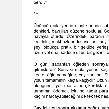
ben…”
***
Üçüncü mola yerine ulaştıklarında saba
denkleri, bavulları düzene soktular. Son
havayla oturdu. Üzerindeki paranın mi
krokinin, makbuzların kısaca her şeyin
şeyi oldukça pratik bir şekilde yerle
uzun yol ona, sadece uzun bir gezinti 
O gün, sabahtan öğleden sonraya 
gitmişlerdi? Sonraki mola yerine kaç
kente, öğle yemeğine, çay saatine, Sta
yolun tamamının kaçta kaçıydı? Uzun 
olduğunu, yol masrafını çıkardıktan 
tamamını ödemek için ne kadar para 
kaçını harcayabileceğini de tek tek hes
Çay içtikten sonra akşama doğru, yap