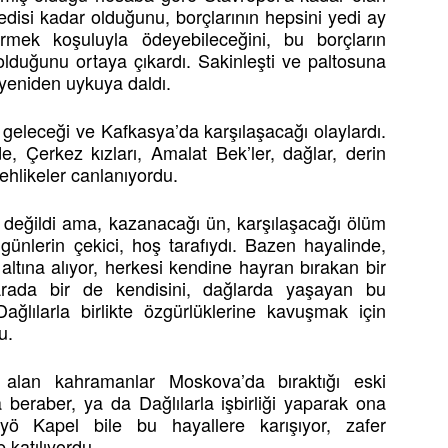
disi kadar olduğunu, borçlarının hepsini yedi ay
irmek koşuluyla ödeyebileceğini, bu borçların
 olduğunu ortaya çıkardı. Sakinleşti ve paltosuna
 yeniden uykuya daldı.
geleceği ve Kafkasya’da karşılaşacağı olaylardı.
 Çerkez kızları, Amalat Bek’ler, dağlar, derin
ehlikeler canlanıyordu.
 değildi ama, kazanacağı ün, karşılaşacağı ölüm
 günlerin çekici, hoş tarafıydı. Bazen hayalinde,
ltına alıyor, herkesi kendine hayran bırakan bir
Arada bir de kendisini, dağlarda yaşayan bu
ağlılarla birlikte özgürlüklerine kavuşmak için
u.
 alan kahramanlar Moskova’da bıraktığı eski
beraber, ya da Dağlılarla işbirliği yaparak ona
yö Kapel bile bu hayallere karışıyor, zafer
 katılıyordu.