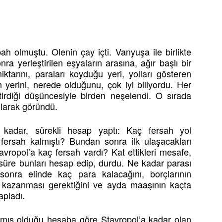
h olmuştu. Olenin çay içti. Vanyuşa ile birlikte
ra yerleştirilen eşyaların arasına, ağır başlı bir
ktarını, paraları koyduğu yeri, yolları gösteren
 yerini, nerede olduğunu, çok iyi biliyordu. Her
ştirdiği düşüncesiyle birden neşelendi. O sırada
olarak göründü.
kadar, sürekli hesap yaptı: Kaç fersah yol
 fersah kalmıştı? Bundan sonra ilk ulaşacakları
vropol’a kaç fersah vardı? Kat ettikleri mesafe,
süre bunları hesap edip, durdu. Ne kadar parası
sonra elinde kaç para kalacağını, borçlarının
kazanması gerektiğini ve ayda maaşının kaçta
apladı.
mış olduğu hesaba göre Stavropol’a kadar olan