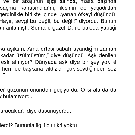
ve bir abajurun ışığı altında, masa başında
saçma konuşmalarını, ikisinin de yaşadıkları
gerginlikle birlikte içinde uyanan öfkeyi düşündü.
ayır, sevgi bu değil, bu değil!” diyordu. Bunun
n anlamıştı. Sonra o güzel D. ile baloda yaptığı
kü âşıktım. Ama ertesi sabah uyandığım zaman
kadar üzülmüştüm,” diye düşündü. Aşk denilen
esir almıyor? Dünyada aşk diye bir şey yok ki
hem de başkana yıldızları çok sevdiğinden söz
…”
işler gözünün önünden geçiyordu. O sıralarda da
y bulamıyordu.
 duracaklar,” diye düşünüyordu.
i? Bununla ilgili bir fikri yoktu.