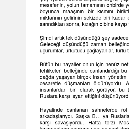
mesafenin, yolun tamamının onbirde ye
boyunca maaşının bir kısmını birikt
miktarının gelirinin sekizde biri kadar
sarındıktan sonra, kızağın dibine kayıp
Şimdi artık tek düşündüğü şey sadece 
Geleceği düşündüğü zaman belleğinde,
uçurumlar, ürkütücü çağlayanlar, türlü t
Bütün bu hayaller onun için henüz net
tehlikeleri belleğinde canlandırdığı bu
dağda yaşayan birçok insanı yönetimi a
cesaretle düşmanları öldürüyordu. 
insanlardan biri olarak görüyor, bu D
Ruslara karşı isyan ettiğini düşünüyord
Hayalinde canlanan sahnelerde rol
arkadaşlarıydı. Saşka B… ya Ruslarla 
karşı savaşıyordu. Hatta terzi Mös
kazananların onuruna yapılan şenliklere