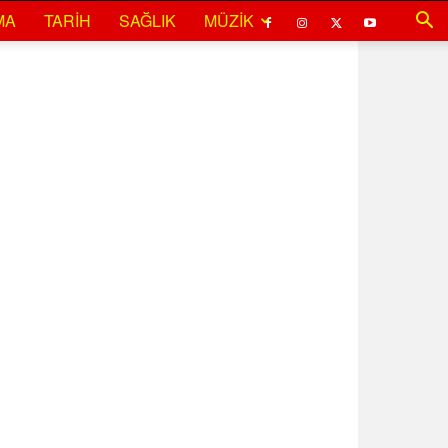
MA
TARIH
SAĞLIK
MÜZIK