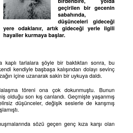
birdenbire, yolda
geçirilen bir gecenin
sabahında,
düşünceleri gideceği
yere odaklanır, artık gideceği yerle ilgili
hayaller kurmaya başlar.
a kaplı tarlalara şöyle bir baktıktan sonra, bu
endi kendiyle başbaşa kalışından dolayı sevinç
ızağın içine uzanarak sakin bir uykuya daldı.
vedalaşma töreni ona çok dokunmuştu. Bunun
rmiş olduğu son kış canlandı. Geçmişte yaşanmış
elirsiz düşünceler, değişik seslerle de karışmış
lamıştı.
onuşmalarında sözü geçen genç kıza karşı olan