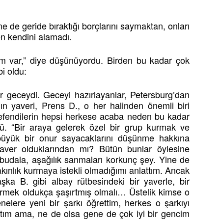
de geride bıraktığı borçlarını saymaktan, onları
 kendini alamadı.
m var,” diye düşünüyordu. Birden bu kadar çok
i oldu:
bir geceydi. Geceyi hazırlayanlar, Petersburg’dan
 yaveri, Prens D., o her halinden önemli biri
yefendilerin hepsi herkese acaba neden bu kadar
ü. “Bir araya gelerek özel bir grup kurmak ve
büyük bir onur sayacaklarını düşünme hakkına
yaver olduklarından mı? Bütün bunlar öylesine
 budala, aşağılık sanmaları korkunç şey. Yine de
akınlık kurmaya istekli olmadığımı anlattım. Ancak
a B. gibi albay rütbesindeki bir yaverle, bir
mek oldukça şaşırtmış olmalı… Üstelik kimse o
elere yeni bir şarkı öğrettim, herkes o şarkıyı
aptım ama, ne de olsa gene de çok iyi bir gencim