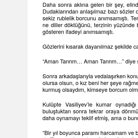
Daha sonra aklına gelen bir şey, eli
Dudaklarından anlaşılmaz bazı sözler d
sekiz rublelik borcunu anımsamıştı. Terz
ne diller döktüğünü, terzinin yüzünde b
gösteren ifadeyi anımsamıştı.
Gözlerini kısarak dayanılmaz şekilde c
“Aman Tanrım… Aman Tanrım…” diye s
Sonra arkadaşlarıyla vedalaşırken konu
olursa olsun, o kız beni her şeye rağm
kurmuş olsaydım, kimseye borcum olm
Kulüpte Vasiliyev’le kumar oynadığ
buluştuktan sonra tekrar oraya dönmüşt
daha oynamayı teklif etmiş, ama o bunu
“Bir yıl boyunca paramı harcamam ve b