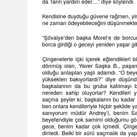
da Tanrı yardım eder…” diye söylendi.
Kendisine duyduğu güvene rağmen, yine 
ne zaman ödeyebileceğini düşünmekten
“Şövalye’den başka Morel’e de borcu
borca girdiği o geceyi yeniden yaşar gib
Çingenelerle içki içerek eğlendikleri 
dönmüş olan, Yaver Saşka B., paşanın
olduğu anlaşılan yaşlı adamdı. “O be
yüksekten bakıyorlardı?” diye düşünd
başkalarının da bu gruba katılmayı 
nereden sahip oluyorlar? Kendileri 
saçma şeyler ki, başkalarını bu kadar
ben onlara kendileriyle hiçbir şekilde y
sanıyorum müdür Andrey’i, benim Saşk
beyefendiyle çok samimi olduğumu gör
gece, benim kadar çok içmedi. Çingen
dinledi. Belki bir sürü saçmalık da y