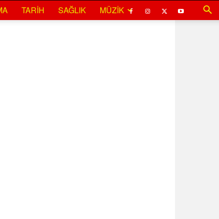
MA
TARIH
SAĞLIK
MÜZIK