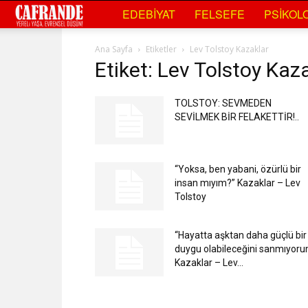
Cafrande
EDEBIYAT
FELSEFE
PSIKOLO
Kültür
Ana Sayfa
Etiketler
Lev Tolstoy Kazaklar
Etiket: Lev Tolstoy Kaz
Sanat
TOLSTOY: SEVMEDEN
SEVİLMEK BİR FELAKETTİR!..
“Yoksa, ben yabani, özürlü bir
insan mıyım?” Kazaklar – Lev
Tolstoy
“Hayatta aşktan daha güçlü bir
duygu olabileceğini sanmıyoru
Kazaklar – Lev...