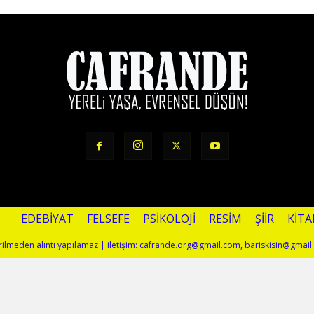
EDEBIYAT
FELSEFE
PSIKOLOJI
RESIM
ŞIIR
KITA
terilmeden alıntı yapılamaz | iletişim: cafrande.org@gmail.com, bariskisin@gmai