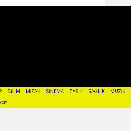
P
BILIM
MIZAH
SINEMA
TARIH
SAĞLIK
MÜZIK
l.com