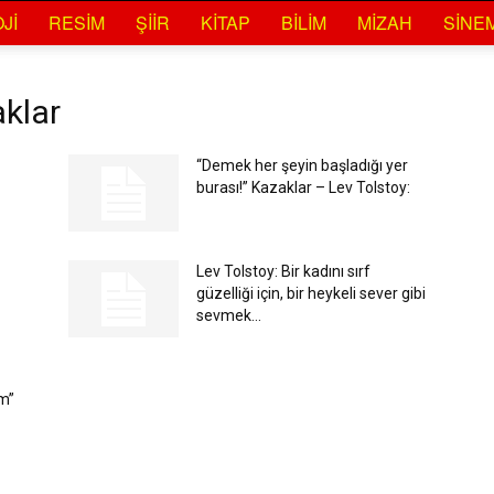
JI
RESIM
ŞIIR
KITAP
BILIM
MIZAH
SINE
aklar
“Demek her şeyin başladığı yer
burası!” Kazaklar – Lev Tolstoy:
Lev Tolstoy: Bir kadını sırf
güzelliği için, bir heykeli sever gibi
sevmek...
m”