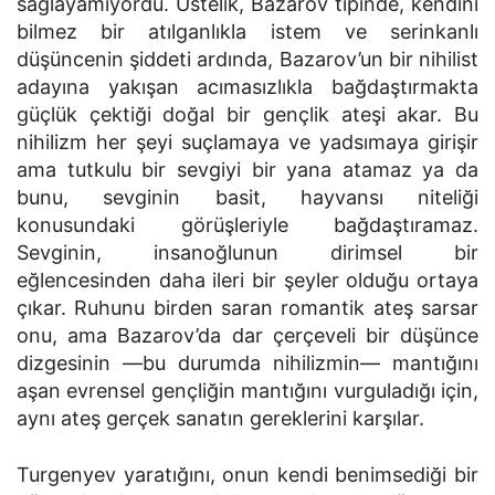
sağlayamıyordu. Üstelik, Bazarov tipinde, kendini
bilmez bir atılganlıkla istem ve serinkanlı
düşüncenin şiddeti ardında, Bazarov’un bir nihilist
adayına yakışan acımasızlıkla bağdaştırmakta
güçlük çektiği doğal bir gençlik ateşi akar. Bu
nihilizm her şeyi suçlamaya ve yadsımaya girişir
ama tutkulu bir sevgiyi bir yana atamaz ya da
bunu, sevginin basit, hayvansı niteliği
konusundaki görüşleriyle bağdaştıramaz.
Sevginin, insanoğlunun dirimsel bir
eğlencesinden daha ileri bir şeyler olduğu ortaya
çıkar. Ruhunu birden saran romantik ateş sarsar
onu, ama Bazarov’da dar çerçeveli bir düşünce
dizgesinin —bu durumda nihilizmin— mantığını
aşan evrensel gençliğin mantığını vurguladığı için,
aynı ateş gerçek sanatın gereklerini karşılar.
Turgenyev yaratığını, onun kendi benimsediği bir