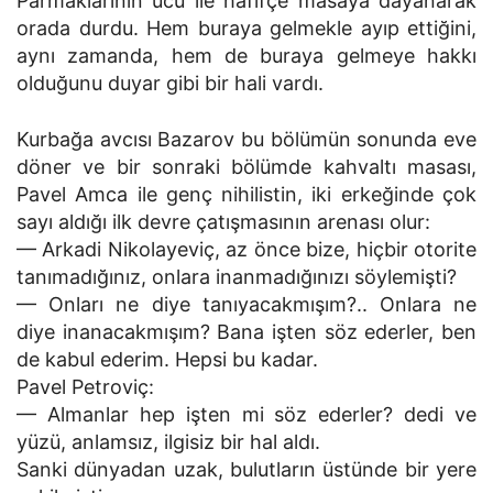
Parmaklarının ucu ile hafifçe masaya dayanarak
orada durdu. Hem buraya gelmekle ayıp ettiğini,
aynı zamanda, hem de buraya gelmeye hakkı
olduğunu duyar gibi bir hali vardı.
Kurbağa avcısı Bazarov bu bölümün sonunda eve
döner ve bir sonraki bölümde kahvaltı masası,
Pavel Amca ile genç nihilistin, iki erkeğinde çok
sayı aldığı ilk devre çatışmasının arenası olur:
— Arkadi Nikolayeviç, az önce bize, hiçbir otorite
tanımadığınız, onlara inanmadığınızı söylemişti?
— Onları ne diye tanıyacakmışım?.. Onlara ne
diye inanacakmışım? Bana işten söz ederler, ben
de kabul ederim. Hepsi bu kadar.
Pavel Petroviç:
— Almanlar hep işten mi söz ederler? dedi ve
yüzü, anlamsız, ilgisiz bir hal aldı.
Sanki dünyadan uzak, bulutların üstünde bir yere