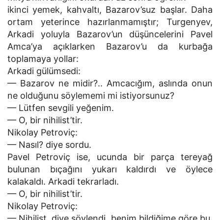
ikinci yemek, kahvaltı, Bazarov’suz başlar. Daha
ortam yeterince hazırlanmamıştır; Turgenyev,
Arkadi yoluyla Bazarov’un düşüncelerini Pavel
Amca’ya açıklarken Bazarov’u da kurbağa
toplamaya yollar:
Arkadi gülümsedi:
— Bazarov ne midir?.. Amcacığım, aslında onun
ne olduğunu söylememi mi istiyorsunuz?
— Lütfen sevgili yeğenim.
— O, bir nihilist’tir.
Nikolay Petroviç:
— Nasıl? diye sordu.
Pavel Petroviç ise, ucunda bir parça tereyağ
bulunan bıçağını yukarı kaldırdı ve öylece
kalakaldı. Arkadi tekrarladı.
— O, bir nihilist’tir.
Nikolay Petroviç:
— Nihilist, diye söylendi, benim bildiğime göre bu,