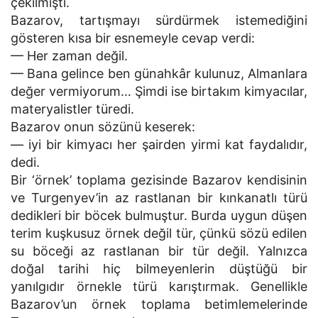
çekilmişti.
Bazarov, tartışmayı sürdürmek istemediğini
gösteren kısa bir esnemeyle cevap verdi:
— Her zaman değil.
— Bana gelince ben günahkâr kulunuz, Almanlara
değer vermiyorum… Şimdi ise birtakım kimyacılar,
materyalistler türedi.
Bazarov onun sözünü keserek:
— iyi bir kimyacı her şairden yirmi kat faydalıdır,
dedi.
Bir ‘örnek’ toplama gezisinde Bazarov kendisinin
ve Turgenyev’in az rastlanan bir kınkanatlı türü
dedikleri bir böcek bulmuştur. Burda uygun düşen
terim kuşkusuz örnek değil tür, çünkü sözü edilen
su böceği az rastlanan bir tür değil. Yalnızca
doğal tarihi hiç bilmeyenlerin düştüğü bir
yanılgıdır örnekle türü karıştırmak. Genellikle
Bazarov’un örnek toplama betimlemelerinde