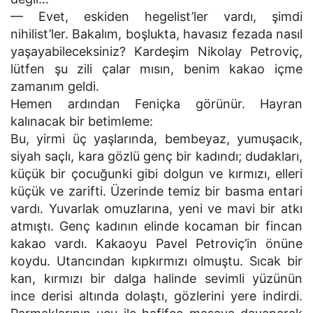
— Evet, eskiden hegelist’ler vardı, şimdi
nihilist’ler. Bakalım, boşlukta, havasız fezada nasıl
yaşayabileceksiniz? Kardeşim Nikolay Petroviç,
lütfen şu zili çalar mısın, benim kakao içme
zamanım geldi.
Hemen ardından Feniçka görünür. Hayran
kalınacak bir betimleme:
Bu, yirmi üç yaşlarında, bembeyaz, yumuşacık,
siyah saçlı, kara gözlü genç bir kadındı; dudakları,
küçük bir çocuğunki gibi dolgun ve kırmızı, elleri
küçük ve zarifti. Üzerinde temiz bir basma entari
vardı. Yuvarlak omuzlarına, yeni ve mavi bir atkı
atmıştı. Genç kadının elinde kocaman bir fincan
kakao vardı. Kakaoyu Pavel Petroviç’in önüne
koydu. Utancından kıpkırmızı olmuştu. Sıcak bir
kan, kırmızı bir dalga halinde sevimli yüzünün
ince derisi altında dolaştı, gözlerini yere indirdi.