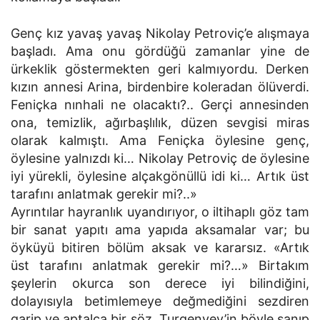
Genç kız yavaş yavaş Nikolay Petroviç’e alışmaya
başladı. Ama onu gördüğü zamanlar yine de
ürkeklik göstermekten geri kalmıyordu. Derken
kızın annesi Arina, birdenbire koleradan ölüverdi.
Feniçka nınhali ne olacaktı?.. Gerçi annesinden
ona, temizlik, ağırbaşlılık, düzen sevgisi miras
olarak kalmıştı. Ama Feniçka öylesine genç,
öylesine yalnızdı ki… Nikolay Petroviç de öylesine
iyi yürekli, öylesine alçakgönüllü idi ki… Artık üst
tarafını anlatmak gerekir mi?..»
Ayrıntılar hayranlık uyandırıyor, o iltihaplı göz tam
bir sanat yapıtı ama yapıda aksamalar var; bu
öyküyü bitiren bölüm aksak ve kararsız. «Artık
üst tarafını anlatmak gerekir mi?…» Birtakım
şeylerin okurca son derece iyi bilindiğini,
dolayısıyla betimlemeye değmediğini sezdiren
garip ve aptalca bir söz. Turgenyev’in böyle sanıp