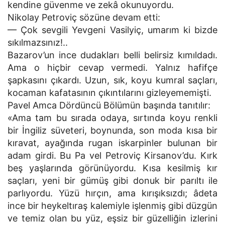
kendine güvenme ve zekâ okunuyordu.
Nikolay Petroviç sözüne devam etti:
— Çok sevgili Yevgeni Vasilyiç, umarım ki bizde
sıkılmazsınız!..
Bazarov’un ince dudakları belli belirsiz kımıldadı.
Ama o hiçbir cevap vermedi. Yalnız hafifçe
şapkasını çıkardı. Uzun, sık, koyu kumral saçları,
kocaman kafatasının çıkıntılarını gizleyememişti.
Pavel Amca Dördüncü Bölümün başında tanıtılır:
«Ama tam bu sırada odaya, sırtında koyu renkli
bir İngiliz süveteri, boynunda, son moda kısa bir
kıravat, ayağında rugan iskarpinler bulunan bir
adam girdi. Bu Pa vel Petroviç Kirsanov’du. Kırk
beş yaşlarında görünüyordu. Kısa kesilmiş kır
saçları, yeni bir gümüş gibi donuk bir parıltı ile
parlıyordu. Yüzü hırçın, ama kırışıksızdı; âdeta
ince bir heykeltıraş kalemiyle işlenmiş gibi düzgün
ve temiz olan bu yüz, eşsiz bir güzelliğin izlerini