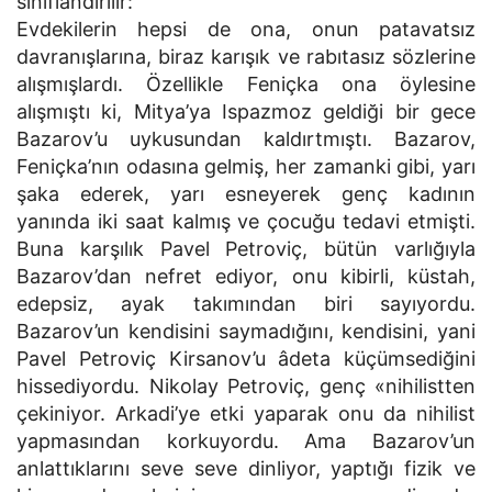
sınıflandırılır:
Evdekilerin hepsi de ona, onun patavatsız
davranışlarına, biraz karışık ve rabıtasız sözlerine
alışmışlardı. Özellikle Feniçka ona öylesine
alışmıştı ki, Mitya’ya Ispazmoz geldiği bir gece
Bazarov’u uykusundan kaldırtmıştı. Bazarov,
Feniçka’nın odasına gelmiş, her zamanki gibi, yarı
şaka ederek, yarı esneyerek genç kadının
yanında iki saat kalmış ve çocuğu tedavi etmişti.
Buna karşılık Pavel Petroviç, bütün varlığıyla
Bazarov’dan nefret ediyor, onu kibirli, küstah,
edepsiz, ayak takımından biri sayıyordu.
Bazarov’un kendisini saymadığını, kendisini, yani
Pavel Petroviç Kirsanov’u âdeta küçümsediğini
hissediyordu. Nikolay Petroviç, genç «nihilistten
çekiniyor. Arkadi’ye etki yaparak onu da nihilist
yapmasından korkuyordu. Ama Bazarov’un
anlattıklarını seve seve dinliyor, yaptığı fizik ve