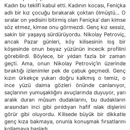
Kadın bu teklifi kabul etti. Kadının kocası, Feniçka
adlı bir kız çocuğu bırakarak çoktan ölmüştü… O
sıralar on yedisini bitirmiş olan Feniçka’ dan kimse
söz etmez, kimse onu görmezdi. Genç kız sessiz,
sakin bir yaşayış sürdürüyordu. Nikolay Petroviç,
ancak Pazar günleri, köy kilisesinin loş bir
köşesinde onun beyaz yüzünün incecik profilini
görebilirdi. Böylece, bir yıldan fazla bir zaman
geçti. Ama, onun Nikolay Petroviç’in üzerinde
bıraktığı izlenimler pek de çabuk geçmedi. Genç
kızın ürkekçe yukarı doğru kalkmış o temiz, o
ince yüzü daima gözleri önünde canlanıyor,
saçlarının yumuşaklığını avuçlarında duyuyor, yarı
aralık duran mûsum dudaklarını, bu dudakların
arasından inci gibi pırıldıyan hafif ıslak dişlerini
görür gibi oluyordu. Kilisede büyük bir dikkatle
genç kıza bakmaya, onunla konuşmak fırsatlarını
kollamaya başladı.