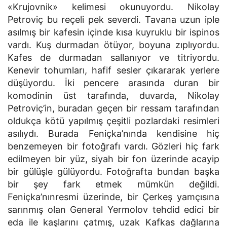
«Krujovnik» kelimesi okunuyordu. Nikolay
Petroviç bu reçeli pek severdi. Tavana uzun iple
asılmış bir kafesin içinde kısa kuyruklu bir ispinos
vardı. Kuş durmadan ötüyor, boyuna zıplıyordu.
Kafes de durmadan sallanıyor ve titriyordu.
Kenevir tohumları, hafif sesler çıkararak yerlere
düşüyordu. İki pencere arasında duran bir
komodinin üst tarafında, duvarda, Nikolay
Petroviç’in, buradan geçen bir ressam tarafından
oldukça kötü yapılmış çeşitli pozlardaki resimleri
asılıydı. Burada Feniçka’nında kendisine hiç
benzemeyen bir fotoğrafı vardı. Gözleri hiç fark
edilmeyen bir yüz, siyah bir fon üzerinde acayip
bir gülüşle gülüyordu. Fotoğrafta bundan başka
bir şey fark etmek mümkün değildi.
Feniçka’nınresmi üzerinde, bir Çerkeş yamçısına
sarınmış olan General Yermolov tehdid edici bir
eda ile kaşlarını çatmış, uzak Kafkas dağlarına