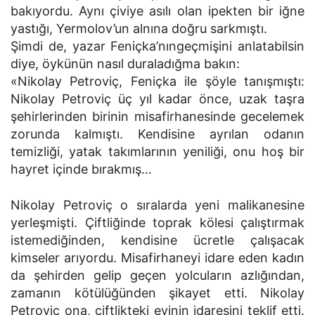
bakıyordu. Aynı çiviye asılı olan ipekten bir iğne
yastığı, Yermolov’un alnına doğru sarkmıştı.
Şimdi de, yazar Feniçka’nıngeçmişini anlatabilsin
diye, öykünün nasıl duraladığma bakın:
«Nikolay Petroviç, Feniçka ile şöyle tanışmıştı:
Nikolay Petroviç üç yıl kadar önce, uzak taşra
şehirlerinden birinin misafirhanesinde gecelemek
zorunda kalmıştı. Kendisine ayrılan odanın
temizliği, yatak takımlarının yeniliği, onu hoş bir
hayret içinde bırakmış…
Nikolay Petroviç o sıralarda yeni malikanesine
yerleşmişti. Çiftliğinde toprak kölesi çalıştırmak
istemediğinden, kendisine ücretle çalışacak
kimseler arıyordu. Misafirhaneyi idare eden kadın
da şehirden gelip geçen yolcuların azlığından,
zamanın kötülüğünden şikayet etti. Nikolay
Petroviç ona, çiftlikteki evinin idaresini teklif etti.