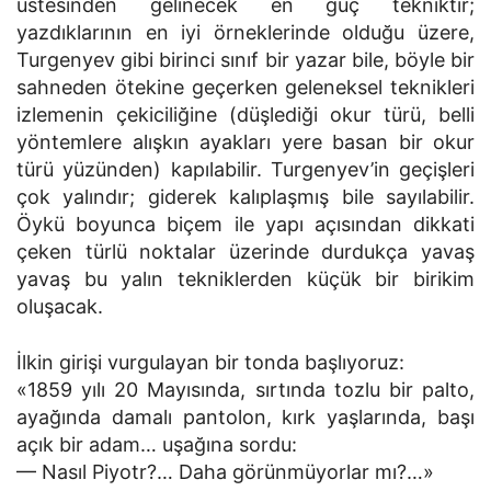
üstesinden gelinecek en güç tekniktir;
yazdıklarının en iyi örneklerinde olduğu üzere,
Turgenyev gibi birinci sınıf bir yazar bile, böyle bir
sahneden ötekine geçerken geleneksel teknikleri
izlemenin çekiciliğine (düşlediği okur türü, belli
yöntemlere alışkın ayakları yere basan bir okur
türü yüzünden) kapılabilir. Turgenyev’in geçişleri
çok yalındır; giderek kalıplaşmış bile sayılabilir.
Öykü boyunca biçem ile yapı açısından dikkati
çeken türlü noktalar üzerinde durdukça yavaş
yavaş bu yalın tekniklerden küçük bir birikim
oluşacak.
İlkin girişi vurgulayan bir tonda başlıyoruz:
«1859 yılı 20 Mayısında, sırtında tozlu bir palto,
ayağında damalı pantolon, kırk yaşlarında, başı
açık bir adam… uşağına sordu:
— Nasıl Piyotr?… Daha görünmüyorlar mı?…»