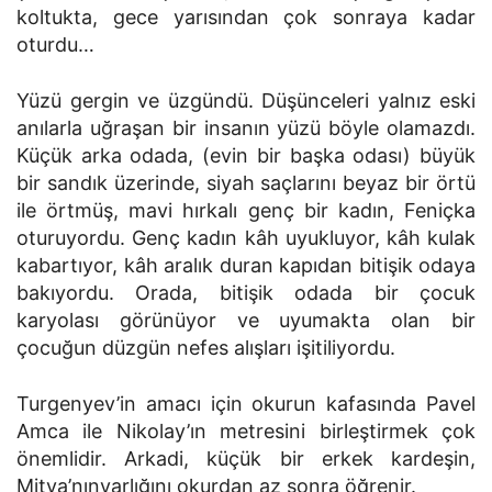
koltukta, gece yarısından çok sonraya kadar
oturdu…
Yüzü gergin ve üzgündü. Düşünceleri yalnız eski
anılarla uğraşan bir insanın yüzü böyle olamazdı.
Küçük arka odada, (evin bir başka odası) büyük
bir sandık üzerinde, siyah saçlarını beyaz bir örtü
ile örtmüş, mavi hırkalı genç bir kadın, Feniçka
oturuyordu. Genç kadın kâh uyukluyor, kâh kulak
kabartıyor, kâh aralık duran kapıdan bitişik odaya
bakıyordu. Orada, bitişik odada bir çocuk
karyolası görünüyor ve uyumakta olan bir
çocuğun düzgün nefes alışları işitiliyordu.
Turgenyev’in amacı için okurun kafasında Pavel
Amca ile Nikolay’ın metresini birleştirmek çok
önemlidir. Arkadi, küçük bir erkek kardeşin,
Mitya’nınvarlığını okurdan az sonra öğrenir.