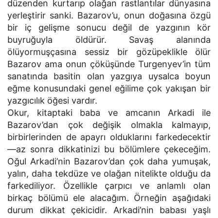
düzenden kurtarıp olağan rastlantılar dünyasına
yerleştirir sanki. Bazarov’u, onun doğasına özgü
bir iç gelişme sonucu değil de yazgının kör
buyruğuyla öldürür. Savaş alanında
ölüyormuşçasına sessiz bir gözüpeklikle ölür
Bazarov ama onun çöküşünde Turgenyev’in tüm
sanatında basitin olan yazgıya uysalca boyun
eğme konusundaki genel eğilime çok yakışan bir
yazgıcılık öğesi vardır.
Okur, kitaptaki baba ve amcanın Arkadi ile
Bazarov’dan çok değişik olmakla kalmayıp,
birbirlerinden de apayrı olduklarını farkedecektir
—az sonra dikkatinizi bu bölümlere çekeceğim.
Oğul Arkadi’nin Bazarov’dan çok daha yumuşak,
yalın, daha tekdüze ve olağan nitelikte olduğu da
farkediliyor. Özellikle çarpıcı ve anlamlı olan
birkaç bölümü ele alacağım. Örneğin aşağıdaki
durum dikkat çekicidir. Arkadi’nin babası yaşlı