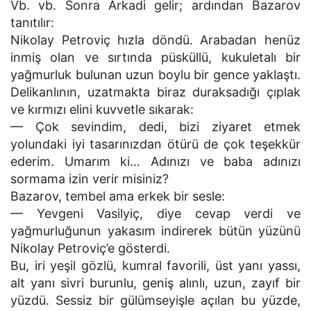
Vb. vb. Sonra Arkadi gelir; ardından Bazarov
tanıtılır:
Nikolay Petroviç hızla döndü. Arabadan henüz
inmiş olan ve sırtında püsküllü, kukuletalı bir
yağmurluk bulunan uzun boylu bir gence yaklaştı.
Delikanlının, uzatmakta biraz duraksadığı çıplak
ve kırmızı elini kuvvetle sıkarak:
— Çok sevindim, dedi, bizi ziyaret etmek
yolundaki iyi tasarınızdan ötürü de çok teşekkür
ederim. Umarım ki… Adınızı ve baba adınızı
sormama izin verir misiniz?
Bazarov, tembel ama erkek bir sesle:
— Yevgeni Vasilyiç, diye cevap verdi ve
yağmurluğunun yakasım indirerek bütün yüzünü
Nikolay Petroviç’e gösterdi.
Bu, iri yeşil gözlü, kumral favorili, üst yanı yassı,
alt yanı sivri burunlu, geniş alınlı, uzun, zayıf bir
yüzdü. Sessiz bir gülümseyişle açılan bu yüzde,