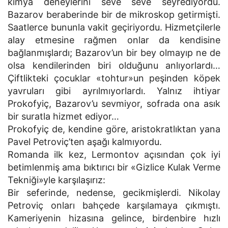
kimya deneylerini seve seve seyrediyordu.
Bazarov beraberinde bir de mikroskop getirmişti.
Saatlerce bununla vakit geçiriyordu. Hizmetçilerle
alay etmesine rağmen onlar da kendisine
bağlanmışlardı; Bazarov’un bir bey olmayıp ne de
olsa kendilerinden biri olduğunu anlıyorlardı…
Çiftlikteki çocuklar «tohtur»un peşinden köpek
yavruları gibi ayrılmıyorlardı. Yalnız ihtiyar
Prokofyiç, Bazarov’u sevmiyor, sofrada ona asık
bir suratla hizmet ediyor…
Prokofyiç de, kendine göre, aristokratlıktan yana
Pavel Petroviç’ten aşağı kalmıyordu.
Romanda ilk kez, Lermontov açısından çok iyi
betimlenmiş ama bıktırıcı bir «Gizlice Kulak Verme
Tekniği»yle karşılaşırız:
Bir seferinde, nedense, gecikmişlerdi. Nikolay
Petroviç onları bahçede karşılamaya çıkmıştı.
Kameriyenin hizasına gelince, birdenbire hızlı