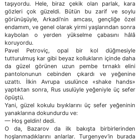
taşıyordu. Hele, biraz çekik olan parlak, kara
gözleri çok güzeldi. Bütün bu zarif ve soylu
görünüşüyle, Arkadi’nin amcası, gençliğe özel
endamım, ve genel olarak yirmi yaşlarından sonra
kaybolan o yerden yükselme çabasını hâlâ
koruyordu.
Pavel Petroviç, opal bir kol düğmesiyle
tutturulmuş kar gibi beyaz kollukların içinde daha
da güzel görünen uzun pembe tırnaklı elini
pantolonunun cebinden çıkardı ve yeğenine
uzattı. İlkin Avrupa usulünce «shake hands»
yaptıktan sonra, Rus usulüyle yeğeniyle üç sefer
öpüştü.
Yani, güzel kokulu bıyıklarını üç sefer yeğeninin
yanaklarına dokundurdu ve:
— Hoş geldin! dedi.
O da, Bazarov da ilk bakışta birbirlerinden
hoşlanmadıklarını anlarlar. Turgenyev’in burada