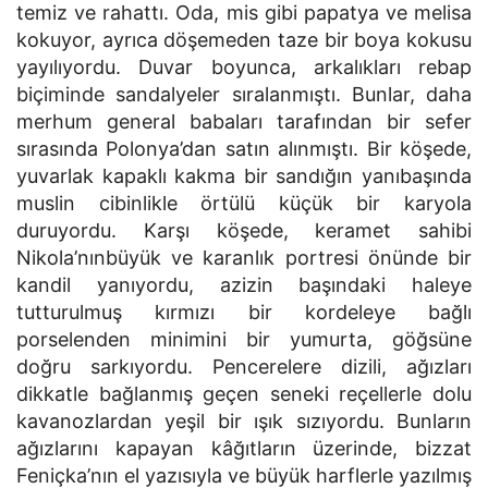
temiz ve rahattı. Oda, mis gibi papatya ve melisa
kokuyor, ayrıca döşemeden taze bir boya kokusu
yayılıyordu. Duvar boyunca, arkalıkları rebap
biçiminde sandalyeler sıralanmıştı. Bunlar, daha
merhum general babaları tarafından bir sefer
sırasında Polonya’dan satın alınmıştı. Bir köşede,
yuvarlak kapaklı kakma bir sandığın yanıbaşında
muslin cibinlikle örtülü küçük bir karyola
duruyordu. Karşı köşede, keramet sahibi
Nikola’nınbüyük ve karanlık portresi önünde bir
kandil yanıyordu, azizin başındaki haleye
tutturulmuş kırmızı bir kordeleye bağlı
porselenden minimini bir yumurta, göğsüne
doğru sarkıyordu. Pencerelere dizili, ağızları
dikkatle bağlanmış geçen seneki reçellerle dolu
kavanozlardan yeşil bir ışık sızıyordu. Bunların
ağızlarını kapayan kâğıtların üzerinde, bizzat
Feniçka’nın el yazısıyla ve büyük harflerle yazılmış