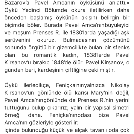
Bazarov’a Pavel Amcanın öyküsünü anlattı.»
Öykü Yedinci Bölümde okura iletilirken daha
önceden başlamış öykünün akışını belirgin bir
biçimde böler. Burada Pavel Amca’nınbüyüleyici
ve meşum Prenses R. ile 1830’larda yaşadığı aşk
serüvenini okuruz. Bulmacasının çözümünü
sonunda örgütlü bir gizemcilikte bulan bir sfenks
olan bu romantik kadın, 1838’lerde Pavel
Kirsanov’u bırakıp 1848’de ölür. Pavel Kirsanov, o
günden beri, kardeşinin çiftliğine çekilmiştir.
Öykü ilerledikçe, Feniçka’nınyalnızca Nikolay
Kirsanov’un gönlünde ölü karısı Mary’nin değil,
Pavel Amca’nıngönlünde de Prenses R.’nin yerini
tuttuğunu bulup çıkarırız; yalın bir yapısal simetri
örneği daha. Feniçka’nınodası bize Pavel
Amca’nın gözleriyle gösterilir:
içinde bulunduğu küçük ve alçak tavanlı oda çok