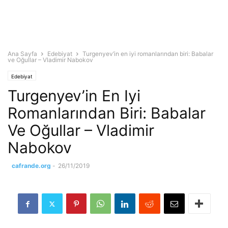
Ana Sayfa
Edebiyat
Turgenyev’in en iyi romanlarından biri: Babalar
ve Oğullar – Vladimir Nabokov
Edebiyat
Turgenyev’in En Iyi
Romanlarından Biri: Babalar
Ve Oğullar – Vladimir
Nabokov
cafrande.org
-
26/11/2019