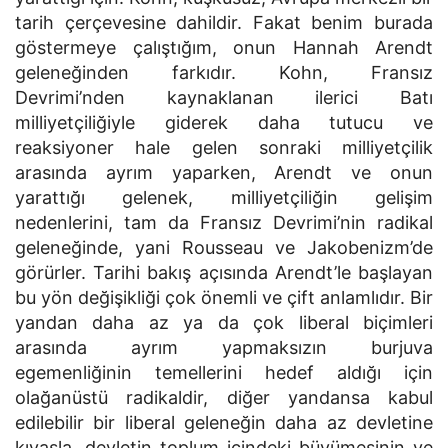
tarih çerçevesine dahildir. Fakat benim burada
göstermeye çalıştığım, onun Hannah Arendt
geleneğinden farkıdır. Kohn, Fransız
Devrimi’nden kaynaklanan ilerici Batı
milliyetçiliğiyle giderek daha tutucu ve
reaksiyoner hale gelen sonraki milliyetçilik
arasında ayrım yaparken, Arendt ve onun
yarattığı gelenek, milliyetçiliğin gelişim
nedenlerini, tam da Fransız Devrimi’nin radikal
geleneğinde, yani Rousseau ve Jakobenizm’de
görürler. Tarihi bakış açısında Arendt’le başlayan
bu yön değişikliği çok önemli ve çift anlamlıdır. Bir
yandan daha az ya da çok liberal biçimleri
arasında ayrım yapmaksızın burjuva
egemenliğinin temellerini hedef aldığı için
olağanüstü radikaldir, diğer yandansa kabul
edilebilir bir liberal geleneğin daha az devletine
kıyasla, devletin toplum içindeki büyümesinin ve