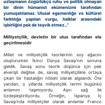
uzlaşmanın özgürlükçü ruhu ve politik olmayan
bir dinin hümanist ekümenizmi tarafından
yumuşatılamaz. Ulusal egemenliğe ve kültürel
farklılığa yapılan vurgu, halklar arasındaki
işbirliğini pek de teşvik etmez…”
Milliyetçilik, devletin bir ulus tarafından ele
geçirilmesidir
Millet ve milliyetçilik teorilerinin soy ağacını
oluştururken İkinci Dünya Savaşı’nın sonuna
geldik. Savaş sonu teorik düşünce için pek
elverişli değilse de, savaş milliyetçilikle ortaya
çıkan bir hastalığın nöbeti olarak algılandı. Öte
yandan, o yıllarda milliyetçilik terimi bugünkü
anlamını taşımıyordu. Aşırı sağ ile
özdeşleştiriliyordu. Örneğin, İspanya İç
Savaşı’nda milliyetçiler olarak anılanlar Franco