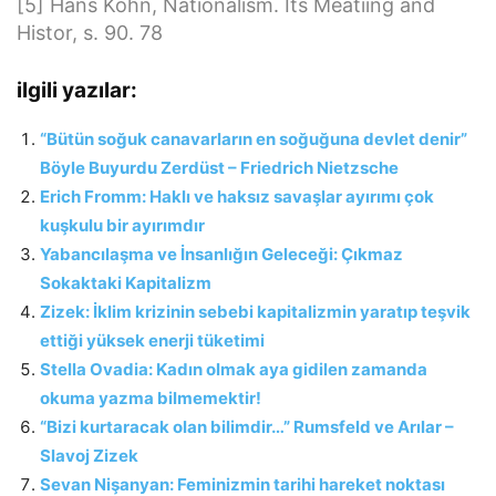
[5] Hans Kohn, Nationalism. Its Meatıing and
Histor, s. 90. 78
ilgili yazılar:
“Bütün soğuk canavarların en soğuğuna devlet denir”
Böyle Buyurdu Zerdüst – Friedrich Nietzsche
Erich Fromm: Haklı ve haksız savaşlar ayırımı çok
kuşkulu bir ayırımdır
Yabancılaşma ve İnsanlığın Geleceği: Çıkmaz
Sokaktaki Kapitalizm
Zizek: İklim krizinin sebebi kapitalizmin yaratıp teşvik
ettiği yüksek enerji tüketimi
Stella Ovadia: Kadın olmak aya gidilen zamanda
okuma yazma bilmemektir!
“Bizi kurtaracak olan bilimdir…” Rumsfeld ve Arılar –
Slavoj Zizek
Sevan Nişanyan: Feminizmin tarihi hareket noktası