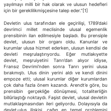
yayılmayı milli bir hak olarak ve ulusun hedefleri
için bir gereklilikmişçesine talep eder.”[1]
Devletin ulus tarafından ele geçirilişi, 1789’daki
devrimci millet meclisinde ulusal egemenlik
prensibinin ilan edilmesiyle başladı. Bu prensiple
devlet, ulusun bir organı oldu. Kanunlar ve
kurumlar ulusa hizmet ederken, ulusun kendisi de
devleti meşrulaştırıyordu. Eğer mutlakıyette
devlet, meşruiyetini Tanrı’dan alıyor idiyse,
Fransız Devrimi’nden sonra Tanrı yerini ulusa
bırakmıştı. Ulus dinin yerini aldı ve kendi dinini
empoze etti; ulusal kurumlar diğer kurumlardan
çok daha fazla önem kazandı. Arendt’e göre, bu
prensibin gerçekliğe dönüşmesi, totaliterliğin
billûrlaştığı noktaydı. Faşist devlet, ulusal devletin
mutlaklaşmasından ileri geliyordu. Dolayısıyla da
devlet-ulus ilişkisi, çağın en temel problemini