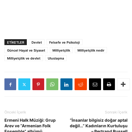
ETIKETLER
Devlet
Felsefe ve Psikoloji
Güncel Hayat ve Siyaset
Milliyetçilik
Milliyetçilik nedir
Milliyetçilik ve devlet
Uluslaşma
Önceki İçerik
Sonraki İçerik
Ermeni Halk Müziği: Grup
“İnsanlar bilgisiz doğar aptal
Arev ve “Armenian Folk
değil…” Kadınların Kurtuluşu
Ensemble” albümü
– Bertrand Russell