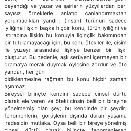
dayandığı ve yazar ve şairlerin yüzyıllardan beri
sayısız örneklerle anlatıp canlandırmaktan
yorulmadıkları yandır; (insan) türünün sadece
iyiliğine ilişkin başka hiçbir konu, türün iyiliğini ve
ıstırabına ilişkin bu konuyla ilginçlik bakımından
bir tutulamayacağı için, bu konu ötekiler ile, cisim
ile yüzeyi arasındaki ilişkiye benzer bir ilişki
oluşturur. Bu nedenle, aşk serüveni içermeyen bir
drama’ya merak duymak öylesine zordur ve öte
yandan, her gün
didiklenmesine rağmen bu konu hiçbir zaman
aşınmaz.
Bireysel bilinçte kendini sadece cinsel dürtü
olarak ele veren ve öteki cinsin belli bir bireyine
yönelmemiş olan şey; bu kendinde bir şeydir;
fenomenlerin, görüşlerin dışında duran yaşama
iradesidir/ mutlaka. Oysa belli bir bireye yönelmiş
cinsel dürtü olarak bilinçte fenomenleşen