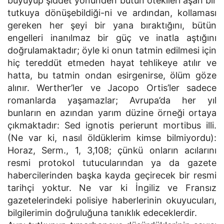
büyüyüp şiddet yönünden bütün ötekileri aşan bir
tutkuya dönüşebildiği-ni ve ardından, kollaması
gereken her şeyi bir yana bıraktığını, bütün
engelleri inanılmaz bir güç ve inatla aştığını
doğrulamaktadır; öyle ki onun tatmin edilmesi için
hiç tereddüt etmeden hayat tehlikeye atılır ve
hatta, bu tatmin ondan esirgenirse, ölüm göze
alınır. Werther’ler ve Jacopo Ortis’ler sadece
romanlarda yaşamazlar; Avrupa’da her yıl
bunların en azından yarım düzine örneği ortaya
çıkmaktadır: Sed ignotis perierunt mortibus illi.
(Ne var ki, nasıl öldüklerim kimse bilmiyordu):
Horaz, Serm., 1, 3,108; çünkü onların acılarını
resmi protokol tutucularından ya da gazete
habercilerinden başka kayda geçirecek bir resmi
tarihçi yoktur. Ne var ki İngiliz ve Fransız
gazetelerindeki polisiye haberlerinin okuyucuları,
bilgilerimin doğruluğuna tanıklık edeceklerdir.