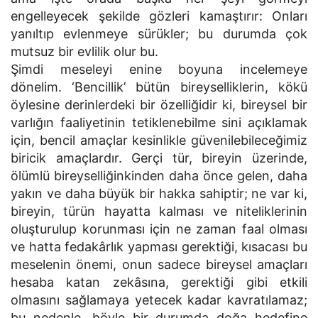
engelleyecek şekilde gözleri kamaştırır: Onları
yanıltıp evlenmeye sürükler; bu durumda çok
mutsuz bir evlilik olur bu.
Şimdi meseleyi enine boyuna incelemeye
dönelim. ‘Bencillik’ bütün bireyselliklerin, kökü
öylesine derinlerdeki bir özelliğidir ki, bireysel bir
varlığın faaliyetinin tetiklenebilme sini açıklamak
için, bencil amaçlar kesinlikle güvenilebileceğimiz
biricik amaçlardır. Gerçi tür, bireyin üzerinde,
ölümlü bireyselliğinkinden daha önce gelen, daha
yakın ve daha büyük bir hakka sahiptir; ne var ki,
bireyin, türün hayatta kalması ve niteliklerinin
oluşturulup korunması için ne zaman faal olması
ve hatta fedakârlık yapması gerektiği, kısacası bu
meselenin önemi, onun sadece bireysel amaçları
hesaba katan zekâsına, gerektiği gibi etkili
olmasını sağlamaya yetecek kadar kavratılamaz;
bu nedenle, böyle bir durumda doğa hedefine