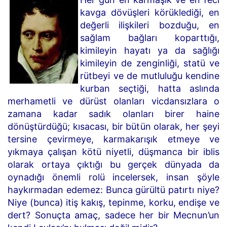
kavga dövüşleri körüklediği, en
değerli ilişkileri bozduğu, en
sağlam bağları koparttığı,
kimileyin hayatı ya da sağlığı
kimileyin de zenginliği, statü ve
rütbeyi ve de mutluluğu kendine
kurban seçtiği, hatta aslında
merhametli ve dürüst olanları vicdansızlara o
zamana kadar sadık olanları birer haine
dönüştürdüğü; kısacası, bir bütün olarak, her şeyi
tersine çevirmeye, karmakarışık etmeye ve
yıkmaya çalışan kötü niyetli, düşmanca bir iblis
olarak ortaya çıktığı bu gerçek dünyada da
oynadığı önemli rolü incelersek, insan şöyle
haykırmadan edemez: Bunca gürültü patırtı niye?
Niye (bunca) itiş kakış, tepinme, korku, endişe ve
dert? Sonuçta amaç, sadece her bir Mecnun’un