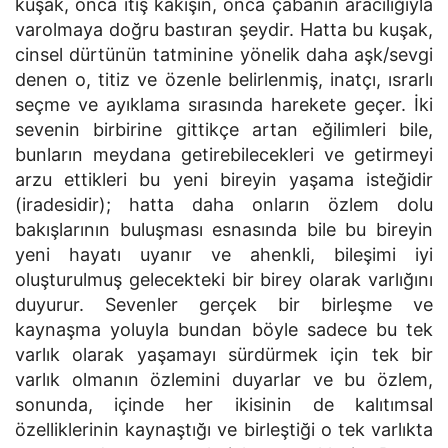
kuşak, onca itiş kakışın, onca çabanın aracılığıyla
varolmaya doğru bastıran şeydir. Hatta bu kuşak,
cinsel dürtünün tatminine yönelik daha aşk/sevgi
denen o, titiz ve özenle belirlenmiş, inatçı, ısrarlı
seçme ve ayıklama sırasında harekete geçer. İki
sevenin birbirine gittikçe artan eğilimleri bile,
bunların meydana getirebilecekleri ve getirmeyi
arzu ettikleri bu yeni bireyin yaşama isteğidir
(iradesidir); hatta daha onların özlem dolu
bakışlarının buluşması esnasında bile bu bireyin
yeni hayatı uyanır ve ahenkli, bileşimi iyi
oluşturulmuş gelecekteki bir birey olarak varlığını
duyurur. Sevenler gerçek bir birleşme ve
kaynaşma yoluyla bundan böyle sadece bu tek
varlık olarak yaşamayı sürdürmek için tek bir
varlık olmanın özlemini duyarlar ve bu özlem,
sonunda, içinde her ikisinin de kalıtımsal
özelliklerinin kaynaştığı ve birleştiği o tek varlıkta