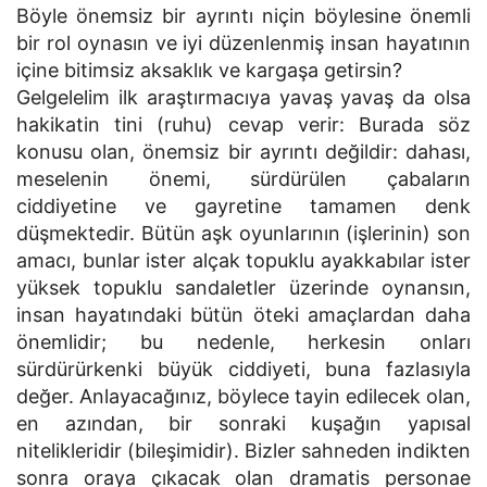
Böyle önemsiz bir ayrıntı niçin böylesine önemli
bir rol oynasın ve iyi düzenlenmiş insan hayatının
içine bitimsiz aksaklık ve kargaşa getirsin?
Gelgelelim ilk araştırmacıya yavaş yavaş da olsa
hakikatin tini (ruhu) cevap verir: Burada söz
konusu olan, önemsiz bir ayrıntı değildir: dahası,
meselenin önemi, sürdürülen çabaların
ciddiyetine ve gayretine tamamen denk
düşmektedir. Bütün aşk oyunlarının (işlerinin) son
amacı, bunlar ister alçak topuklu ayakkabılar ister
yüksek topuklu sandaletler üzerinde oynansın,
insan hayatındaki bütün öteki amaçlardan daha
önemlidir; bu nedenle, herkesin onları
sürdürürkenki büyük ciddiyeti, buna fazlasıyla
değer. Anlayacağınız, böylece tayin edilecek olan,
en azından, bir sonraki kuşağın yapısal
nitelikleridir (bileşimidir). Bizler sahneden indikten
sonra oraya çıkacak olan dramatis personae