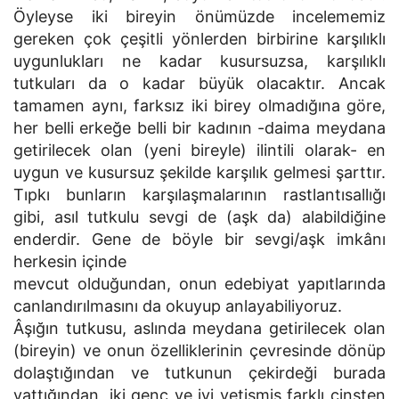
Öyleyse iki bireyin önümüzde incelememiz
gereken çok çeşitli yönlerden birbirine karşılıklı
uygunlukları ne kadar kusursuzsa, karşılıklı
tutkuları da o kadar büyük olacaktır. Ancak
tamamen aynı, farksız iki birey olmadığına göre,
her belli erkeğe belli bir kadının -daima meydana
getirilecek olan (yeni bireyle) ilintili olarak- en
uygun ve kusursuz şekilde karşılık gelmesi şarttır.
Tıpkı bunların karşılaşmalarının rastlantısallığı
gibi, asıl tutkulu sevgi de (aşk da) alabildiğine
enderdir. Gene de böyle bir sevgi/aşk imkânı
herkesin içinde
mevcut olduğundan, onun edebiyat yapıtlarında
canlandırılmasını da okuyup anlayabiliyoruz.
Âşığın tutkusu, aslında meydana getirilecek olan
(bireyin) ve onun özelliklerinin çevresinde dönüp
dolaştığından ve tutkunun çekirdeği burada
yattığından, iki genç ve iyi yetişmiş farklı cinsten