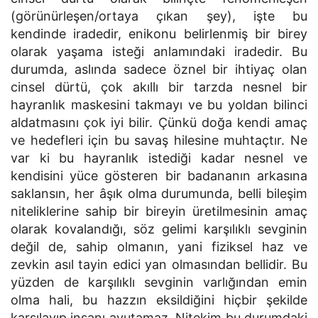
(görünürleşen/ortaya çıkan şey), işte bu
kendinde iradedir, enikonu belirlenmiş bir birey
olarak yaşama isteği anlamındaki iradedir. Bu
durumda, aslında sadece öznel bir ihtiyaç olan
cinsel dürtü, çok akıllı bir tarzda nesnel bir
hayranlık maskesini takmayı ve bu yoldan bilinci
aldatmasını çok iyi bilir. Çünkü doğa kendi amaç
ve hedefleri için bu savaş hilesine muhtaçtır. Ne
var ki bu hayranlık istediği kadar nesnel ve
kendisini yüce gösteren bir badananın arkasına
saklansın, her âşık olma durumunda, belli bileşim
niteliklerine sahip bir bireyin üretilmesinin amaç
olarak kovalandığı, söz gelimi karşılıklı sevginin
değil de, sahip olmanın, yani fiziksel haz ve
zevkin asıl tayin edici yan olmasından bellidir. Bu
yüzden de karşılıklı sevginin varlığından emin
olma hali, bu hazzın eksildiğini hiçbir şekilde
karşılayıp insanı avutamaz. Nitekim bu durumdaki