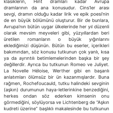
klasiklerin, Hint dramları kadar Avrupa
dramlarının da ana konusudur. Cins1er arası
sevgi, dramın olduğu kadar lirik ve epik poesi’nin
de en büyük bölümünü oluşturur. Bir de bunlara,
Avrupa’nın bütün uygar ülkelerinde her yıl düzenli
olarak mevsim meyveleri gibi, yüzyıllardan beri
üretilen romanların o büyük yığınlarını
eklediğimizi düşünün. Bütün bu eserler, içerikleri
bakımından, söz konusu tutkunun çok yanlı, kısa
ya da ayrıntılı betimlemelerinden başka bir şey
değillerdir. Ayrıca bu tutkunun Romeo ve Juliyet.
La Novelle Héloise, Werther gibi en başarılı
anlatımları ölümsüz bir ün kazanmışlardır. Buna
rağmen, Rochefoucauld, tutku halindeki sevginin
(aşkın) durumunun haya-letlerinkine benzediğini,
herkes ondan söz ederken kimsenin onu
görmediğini, söylüyorsa ve Lichtenberg de “Aşkın
kudreti üzerine” başlıklı makalesinde bu tutkunun