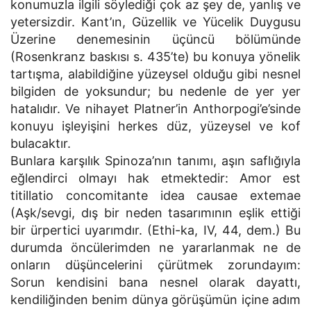
konumuzla ilgili söylediği çok az şey de, yanlış ve
yetersizdir. Kant’ın, Güzellik ve Yücelik Duygusu
Üzerine denemesinin üçüncü bölümünde
(Rosenkranz baskısı s. 435’te) bu konuya yönelik
tartışma, alabildiğine yüzeysel olduğu gibi nesnel
bilgiden de yoksundur; bu nedenle de yer yer
hatalıdır. Ve nihayet Platner’in Anthorpogi’e’sinde
konuyu işleyişini herkes düz, yüzeysel ve kof
bulacaktır.
Bunlara karşılık Spinoza’nın tanımı, aşın saflığıyla
eğlendirci olmayı hak etmektedir: Amor est
titillatio concomitante idea causae extemae
(Aşk/sevgi, dış bir neden tasarımının eşlik ettiği
bir ürpertici uyarımdır. (Ethi-ka, IV, 44, dem.) Bu
durumda öncülerimden ne yararlanmak ne de
onların düşüncelerini çürütmek zorundayım:
Sorun kendisini bana nesnel olarak dayattı,
kendiliğinden benim dünya görüşümün içine adım