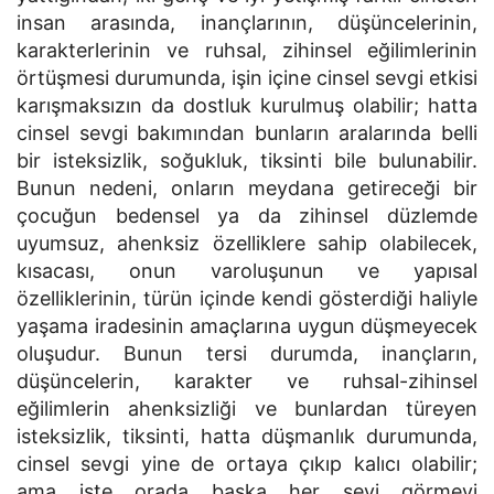
insan arasında, inançlarının, düşüncelerinin,
karakterlerinin ve ruhsal, zihinsel eğilimlerinin
örtüşmesi durumunda, işin içine cinsel sevgi etkisi
karışmaksızın da dostluk kurulmuş olabilir; hatta
cinsel sevgi bakımından bunların aralarında belli
bir isteksizlik, soğukluk, tiksinti bile bulunabilir.
Bunun nedeni, onların meydana getireceği bir
çocuğun bedensel ya da zihinsel düzlemde
uyumsuz, ahenksiz özelliklere sahip olabilecek,
kısacası, onun varoluşunun ve yapısal
özelliklerinin, türün içinde kendi gösterdiği haliyle
yaşama iradesinin amaçlarına uygun düşmeyecek
oluşudur. Bunun tersi durumda, inançların,
düşüncelerin, karakter ve ruhsal-zihinsel
eğilimlerin ahenksizliği ve bunlardan türeyen
isteksizlik, tiksinti, hatta düşmanlık durumunda,
cinsel sevgi yine de ortaya çıkıp kalıcı olabilir;
ama işte orada başka her şeyi görmeyi