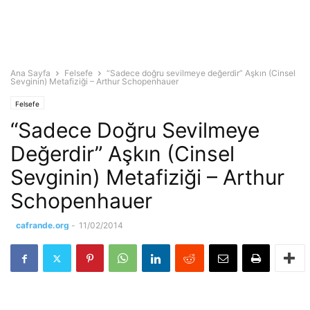
Ana Sayfa
Felsefe
“Sadece doğru sevilmeye değerdir” Aşkın (Cinsel
Sevginin) Metafiziği – Arthur Schopenhauer
Felsefe
“Sadece Doğru Sevilmeye
Değerdir” Aşkın (Cinsel
Sevginin) Metafiziği – Arthur
Schopenhauer
cafrande.org
-
11/02/2014