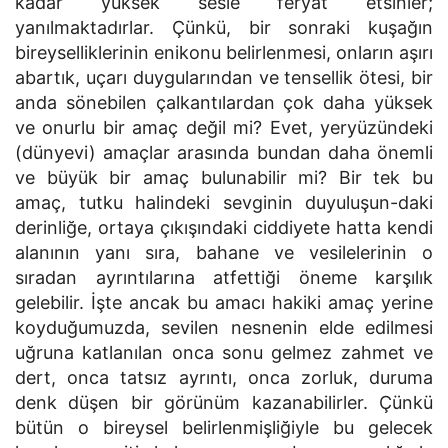
kadar yüksek sesle feryat etsinler;
yanılmaktadırlar. Çünkü, bir sonraki kuşağın
bireyselliklerinin enikonu belirlenmesi, onların aşırı
abartık, uçarı duygularından ve tensellik ötesi, bir
anda sönebilen çalkantılardan çok daha yüksek
ve onurlu bir amaç değil mi? Evet, yeryüzündeki
(dünyevi) amaçlar arasında bundan daha önemli
ve büyük bir amaç bulunabilir mi? Bir tek bu
amaç, tutku halindeki sevginin duyuluşun-daki
derinliğe, ortaya çıkışındaki ciddiyete hatta kendi
alanının yanı sıra, bahane ve vesilelerinin o
sıradan ayrıntılarına atfettiği öneme karşılık
gelebilir. İşte ancak bu amacı hakiki amaç yerine
koyduğumuzda, sevilen nesnenin elde edilmesi
uğruna katlanılan onca sonu gelmez zahmet ve
dert, onca tatsız ayrıntı, onca zorluk, duruma
denk düşen bir görünüm kazanabilirler. Çünkü
bütün o bireysel belirlenmişliğiyle bu gelecek