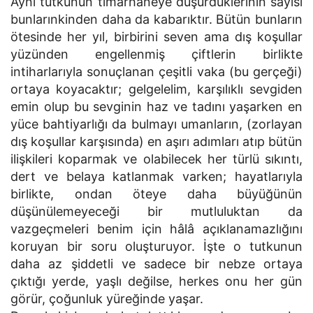
Aynı tutkunun tımarhaneye düşürdüklerinin sayısı
bunlarınkinden daha da kabarıktır. Bütün bunların
ötesinde her yıl, birbirini seven ama dış koşullar
yüzünden engellenmiş çiftlerin birlikte
intiharlarıyla sonuçlanan çeşitli vaka (bu gerçeği)
ortaya koyacaktır; gelgelelim, karşılıklı sevgiden
emin olup bu sevginin haz ve tadını yaşarken en
yüce bahtiyarlığı da bulmayı umanların, (zorlayan
dış koşullar karşısında) en aşırı adımları atıp bütün
ilişkileri koparmak ve olabilecek her türlü sıkıntı,
dert ve belaya katlanmak varken; hayatlarıyla
birlikte, ondan öteye daha büyüğünün
düşünülemeyeceği bir mutluluktan da
vazgeçmeleri benim için hâlâ açıklanamazlığını
koruyan bir soru oluşturuyor. İşte o tutkunun
daha az şiddetli ve sadece bir nebze ortaya
çıktığı yerde, yaşlı değilse, herkes onu her gün
görür, çoğunluk yüreğinde yaşar.