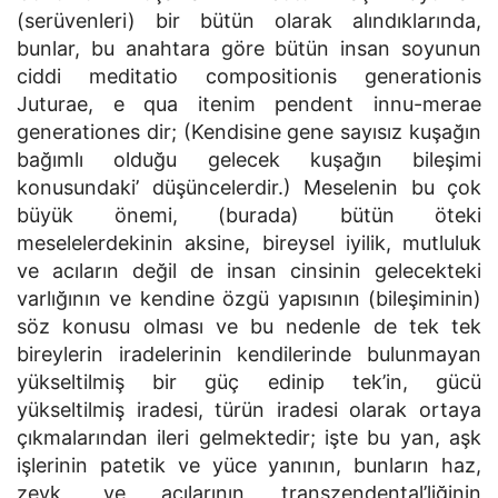
(serüvenleri) bir bütün olarak alındıklarında,
bunlar, bu anahtara göre bütün insan soyunun
ciddi meditatio compositionis generationis
Juturae, e qua itenim pendent innu-merae
generationes dir; (Kendisine gene sayısız kuşağın
bağımlı olduğu gelecek kuşağın bileşimi
konusundaki’ düşüncelerdir.) Meselenin bu çok
büyük önemi, (burada) bütün öteki
meselelerdekinin aksine, bireysel iyilik, mutluluk
ve acıların değil de insan cinsinin gelecekteki
varlığının ve kendine özgü yapısının (bileşiminin)
söz konusu olması ve bu nedenle de tek tek
bireylerin iradelerinin kendilerinde bulunmayan
yükseltilmiş bir güç edinip tek’in, gücü
yükseltilmiş iradesi, türün iradesi olarak ortaya
çıkmalarından ileri gelmektedir; işte bu yan, aşk
işlerinin patetik ve yüce yanının, bunların haz,
zevk, ve acılarının transzendental’liğinin