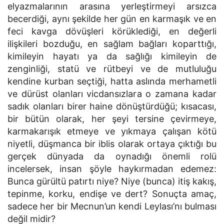
elyazmalarının arasına yerleştirmeyi arsızca
becerdiği, aynı şekilde her gün en karmaşık ve en
feci kavga dövüşleri körüklediği, en değerli
ilişkileri bozduğu, en sağlam bağları koparttığı,
kimileyin hayatı ya da sağlığı kimileyin de
zenginliği, statü ve rütbeyi ve de mutluluğu
kendine kurban seçtiği, hatta aslında merhametli
ve dürüst olanları vicdansızlara o zamana kadar
sadık olanları birer haine dönüştürdüğü; kısacası,
bir bütün olarak, her şeyi tersine çevirmeye,
karmakarışık etmeye ve yıkmaya çalışan kötü
niyetli, düşmanca bir iblis olarak ortaya çıktığı bu
gerçek dünyada da oynadığı önemli rolü
incelersek, insan şöyle haykırmadan edemez:
Bunca gürültü patırtı niye? Niye (bunca) itiş kakış,
tepinme, korku, endişe ve dert? Sonuçta amaç,
sadece her bir Mecnun’un kendi Leylası’nı bulması
değil midir?