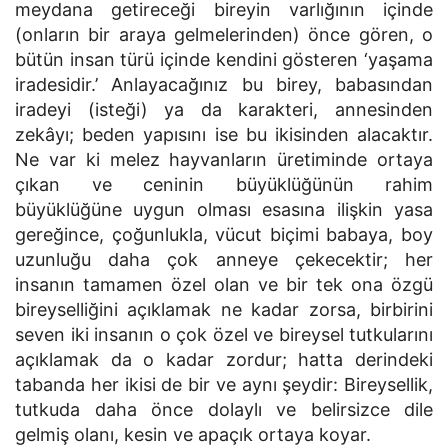
meydana getireceği bireyin varlığının içinde
(onların bir araya gelmelerinden) önce gören, o
bütün insan türü içinde kendini gösteren ‘yaşama
iradesidir.’ Anlayacağınız bu birey, babasından
iradeyi (isteği) ya da karakteri, annesinden
zekâyı; beden yapısını ise bu ikisinden alacaktır.
Ne var ki melez hayvanların üretiminde ortaya
çıkan ve ceninin büyüklüğünün rahim
büyüklüğüne uygun olması esasına ilişkin yasa
gereğince, çoğunlukla, vücut biçimi babaya, boy
uzunluğu daha çok anneye çekecektir; her
insanın tamamen özel olan ve bir tek ona özgü
bireyselliğini açıklamak ne kadar zorsa, birbirini
seven iki insanın o çok özel ve bireysel tutkularını
açıklamak da o kadar zordur; hatta derindeki
tabanda her ikisi de bir ve aynı şeydir: Bireysellik,
tutkuda daha önce dolaylı ve belirsizce dile
gelmiş olanı, kesin ve apaçık ortaya koyar.