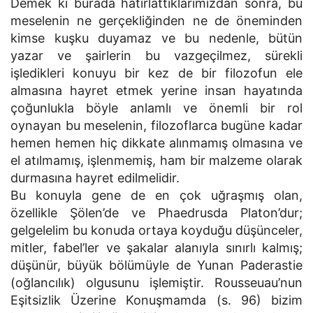
Demek ki burada hatırlattıklarımızdan sonra, bu
meselenin ne gerçekliğinden ne de öneminden
kimse kuşku duyamaz ve bu nedenle, bütün
yazar ve şairlerin bu vazgeçilmez, sürekli
işledikleri konuyu bir kez de bir filozofun ele
almasına hayret etmek yerine insan hayatında
çoğunlukla böyle anlamlı ve önemli bir rol
oynayan bu meselenin, filozoflarca bugüne kadar
hemen hemen hiç dikkate alınmamış olmasına ve
el atılmamış, işlenmemiş, ham bir malzeme olarak
durmasına hayret edilmelidir.
Bu konuyla gene de en çok uğraşmış olan,
özellikle Şölen’de ve Phaedrusda Platon’dur;
gelgelelim bu konuda ortaya koyduğu düşünceler,
mitler, fabel’ler ve şakalar alanıyla sınırlı kalmış;
düşünür, büyük bölümüyle de Yunan Paderastie
(oğlancılık) olgusunu işlemiştir. Rousseuau’nun
Eşitsizlik Üzerine Konuşmamda (s. 96) bizim