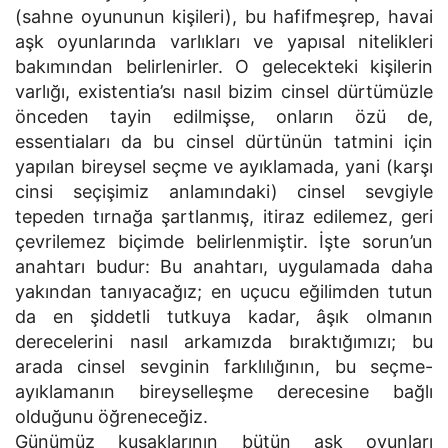
(sahne oyununun kişileri), bu hafifmeşrep, havai
aşk oyunlarında varlıkları ve yapısal nitelikleri
bakımından belirlenirler. O gelecekteki kişilerin
varlığı, existentia’sı nasıl bizim cinsel dürtümüzle
önceden tayin edilmişse, onların özü de,
essentiaları da bu cinsel dürtünün tatmini için
yapılan bireysel seçme ve ayıklamada, yani (karşı
cinsi seçişimiz anlamındaki) cinsel sevgiyle
tepeden tırnağa şartlanmış, itiraz edilemez, geri
çevrilemez biçimde belirlenmiştir. İşte sorun’un
anahtarı budur: Bu anahtarı, uygulamada daha
yakından tanıyacağız; en uçucu eğilimden tutun
da en şiddetli tutkuya kadar, âşık olmanın
derecelerini nasıl arkamızda bıraktığımızı; bu
arada cinsel sevginin farklılığının, bu seçme-
ayıklamanın bireyselleşme derecesine bağlı
olduğunu öğreneceğiz.
Günümüz kuşaklarının bütün aşk oyunları