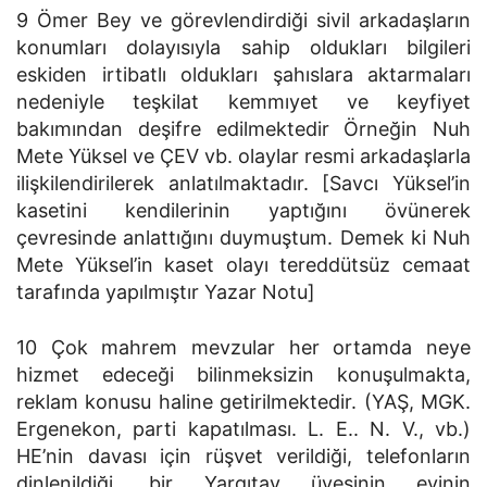
9 Ömer Bey ve görevlendirdiği sivil arkadaşların
konumları dolayısıyla sahip oldukları bilgileri
eskiden irtibatlı oldukları şahıslara aktarmaları
nedeniyle teşkilat kemmıyet ve keyfiyet
bakımından deşifre edilmektedir Örneğin Nuh
Mete Yüksel ve ÇEV vb. olaylar resmi arkadaşlarla
ilişkilendirilerek anlatılmaktadır. [Savcı Yüksel’in
kasetini kendilerinin yaptığını övünerek
çevresinde anlattığını duymuştum. Demek ki Nuh
Mete Yüksel’in kaset olayı tereddütsüz cemaat
tarafında yapılmıştır Yazar Notu]
10 Çok mahrem mevzular her ortamda neye
hizmet edeceği bilinmeksizin konuşulmakta,
reklam konusu haline getirilmektedir. (YAŞ, MGK.
Ergenekon, parti kapatılması. L. E.. N. V., vb.)
HE’nin davası için rüşvet verildiği, telefonların
dinlenildiği. bir Yargıtay üyesinin evinin