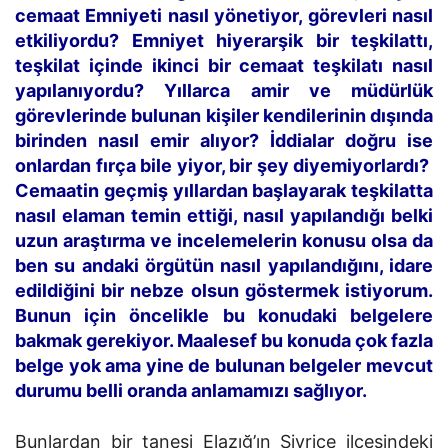
cemaat Emniyeti nasıl yönetiyor, görevleri nasıl
etkiliyordu? Emniyet hiyerarşik bir teşkilattı,
teşkilat içinde ikinci bir cemaat teşkilatı nasıl
yapılanıyordu? Yıllarca amir ve müdürlük
görevlerinde bulunan kişiler kendilerinin dışında
birinden nasıl emir alıyor? İddialar doğru ise
onlardan fırça bile yiyor, bir şey diyemiyorlardı?
Cemaatin geçmiş yıllardan başlayarak teşkilatta
nasıl elaman temin ettiği, nasıl yapılandığı belki
uzun araştırma ve incelemelerin konusu olsa da
ben su andaki örgütün nasıl yapılandığını, idare
edildiğini bir nebze olsun göstermek istiyorum.
Bunun için öncelikle bu konudaki belgelere
bakmak gerekiyor. Maalesef bu konuda çok fazla
belge yok ama yine de bulunan belgeler mevcut
durumu belli oranda anlamamızı sağlıyor.
Bunlardan bir tanesi Elazığ’ın Sivrice ilçesindeki