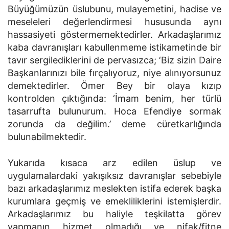
Büyüğümüzün üslubunu, mulayemetini, hadise ve
meseleleri değerlendirmesi hususunda aynı
hassasiyeti göstermemektedirler. Arkadaşlarımız
kaba davranışları kabullenmeme istikametinde bir
tavır sergilediklerini de pervasızca; ‘Biz sizin Daire
Başkanlarınızı bile fırçalıyoruz, niye alınıyorsunuz
demektedirler. Ömer Bey bir olaya kızıp
kontrolden çıktığında: ‘İmam benim, her türlü
tasarrufta bulunurum. Hoca Efendiye sormak
zorunda da değilim.’ deme cüretkarlığında
bulunabilmektedir.
Yukarıda kısaca arz edilen üslup ve
uygulamalardaki yakışıksız davranışlar sebebiyle
bazı arkadaşlarımız meslekten istifa ederek başka
kurumlara geçmiş ve emekliliklerini istemişlerdir.
Arkadaşlarımız bu haliyle teşkilatta görev
yapmanın hizmet olmadığı ve nifak/fitne