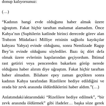
donup kalıyorsunuz:
(…)
“Kadının hangi evde olduğunu haber almak üzere
uğraştım. Fakat hiçbir taraftan malumat alamadım. Önce
Kahya’nın (Suphilerin katlinde birinci derecede görev alan
Trabzon Müdafaa-i Milliye reisinin sağkolu kayıkçılar
kahyası Yahya) evinde olduğunu, sonra Nemlizade Ragıp
Bey’in evinde olduğunu söylediler. Bazı üç dört defa
olmak üzere evlerinin kapılarından geçiyordum. İhtimal
rast getiriri veya pencereden bakarken görüp nerede
olduğunu haber alırım diye uğraştım. Fakat hiçbir taraftan
haber almadım. Bilahare epey zaman geçtikten sonra
kadının Kahya tarafından Rizelilere hediye edildiğini ve
orada bir zevk arasında öldürdüklerini haber aldım.”(…)
Anlatımdaki/aktarımdaki “Rizelilere hediye edilmek”, “bir
zevk arasında öldürmek” gibi ifadeler… başka söze gerek