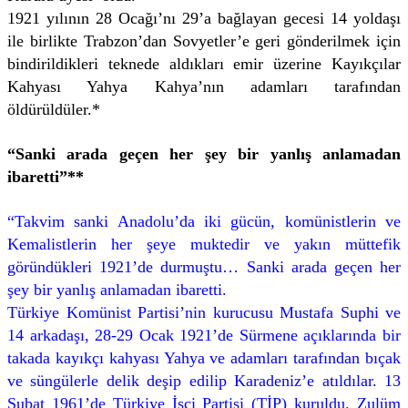
1921 yılının 28 Ocağı’nı 29’a bağlayan gecesi 14 yoldaşı
ile birlikte Trabzon’dan Sovyetler’e geri gönderilmek için
bindirildikleri teknede aldıkları emir üzerine Kayıkçılar
Kahyası Yahya Kahya’nın adamları tarafından
öldürüldüler.*
“Sanki arada geçen her şey bir yanlış anlamadan
ibaretti”**
“Takvim sanki Anadolu’da iki gücün, komünistlerin ve
Kemalistlerin her şeye muktedir ve yakın müttefik
göründükleri 1921’de durmuştu… Sanki arada geçen her
şey bir yanlış anlamadan ibaretti.
Türkiye Komünist Partisi’nin kurucusu Mustafa Suphi ve
14 arkadaşı, 28-29 Ocak 1921’de Sürmene açıklarında bir
takada kayıkçı kahyası Yahya ve adamları tarafından bıçak
ve süngülerle delik deşip edilip Karadeniz’e atıldılar. 13
Şubat 1961’de Türkiye İşçi Partisi (TİP) kuruldu. Zulüm