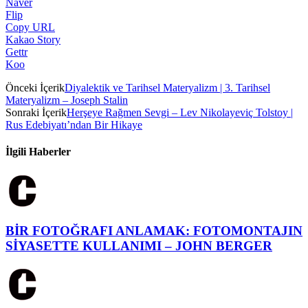
Naver
Flip
Copy URL
Kakao Story
Gettr
Koo
Önceki İçerik
Diyalektik ve Tarihsel Materyalizm | 3. Tarihsel
Materyalizm – Joseph Stalin
Sonraki İçerik
Herşeye Rağmen Sevgi – Lev Nikolayeviç Tolstoy |
Rus Edebiyatı’ndan Bir Hikaye
İlgili Haberler
BİR FOTOĞRAFI ANLAMAK: FOTOMONTAJIN
SİYASETTE KULLANIMI – JOHN BERGER