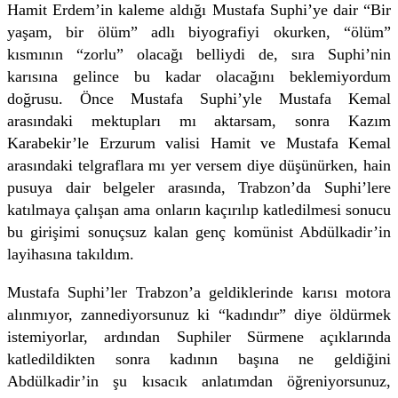
Hamit Erdem’in kaleme aldığı Mustafa Suphi’ye dair “Bir
yaşam, bir ölüm” adlı biyografiyi okurken, “ölüm”
kısmının “zorlu” olacağı belliydi de, sıra Suphi’nin
karısına gelince bu kadar olacağını beklemiyordum
doğrusu. Önce Mustafa Suphi’yle Mustafa Kemal
arasındaki mektupları mı aktarsam, sonra Kazım
Karabekir’le Erzurum valisi Hamit ve Mustafa Kemal
arasındaki telgraflara mı yer versem diye düşünürken, hain
pusuya dair belgeler arasında, Trabzon’da Suphi’lere
katılmaya çalışan ama onların kaçırılıp katledilmesi sonucu
bu girişimi sonuçsuz kalan genç komünist Abdülkadir’in
layihasına takıldım.
Mustafa Suphi’ler Trabzon’a geldiklerinde karısı motora
alınmıyor, zannediyorsunuz ki “kadındır” diye öldürmek
istemiyorlar, ardından Suphiler Sürmene açıklarında
katledildikten sonra kadının başına ne geldiğini
Abdülkadir’in şu kısacık anlatımdan öğreniyorsunuz,