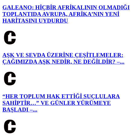
GALEANO: HİÇBİR AFRİKALININ OLMADIĞI
TOPLANTIDA AVRUPA, AFRİKA’NIN YENİ
HARİTASINI UYDURDU
AŞK VE SEVDA ÜZERİNE ÇEŞİTLEMELER:
ÇAĞIMIZDA AŞK NEDİR, NE DEĞİLDİR? –...
“HER TOPLUM HAK ETTİĞİ SUÇLULARA
SAHİPTİR…” VE GÜNLER YÜRÜMEYE
BAŞLADI –...