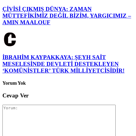
ÇİVİSİ ÇIKMIŞ DÜNYA: ZAMAN
MÜTTEFİKİMİZ DEĞİL BİZİM, YARGICIMIZ –
AMIN MAALOUF
İBRAHİM KAYPAKKAYA: ŞEYH SAİT
MESELESİNDE DEVLETİ DESTEKLEYEN
‘KOMÜNİSTLER’ TÜRK MİLLİYETCİSİDİR!
Yorum Yok
Cevap Ver