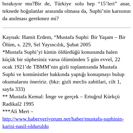
bırakıyor mu?Bir de, Türkiye solu hep “15’leri” anar,
teknede boğulanlar arasında olmasa da, Suphi’nin karısının
da anılması gerekmez mi?
Kaynak: Hamit Erdem, “Mustafa Suphi: Bir Yaşam – Bir
Ölüm, s. 229, Sel Yayıncılık, Şubat 2005
*Mustafa Suphi’yi kimin öldürdüğü konusunda halen
küçük bir süphesiniz varsa ölümünden 5 gün evvel, 22
ocak 1921’de TBMM’nin gizli toplantısında Mustafa
Suphi ve komünistler hakkında yaptığı konuşmayı bulup
okumalarını öneririz. (bkz: gizli meclis zabitlari, cilt 1,
sayfa 333)
** Mustafa Kemal: İmge ve gerçek – Ertuğrul Kürkçü
Radikal2 1995
***Ali Mert –
http://www.haberveriyorum.net/haber/mustafa-suphinin-
karisi-nasil-olduruldu