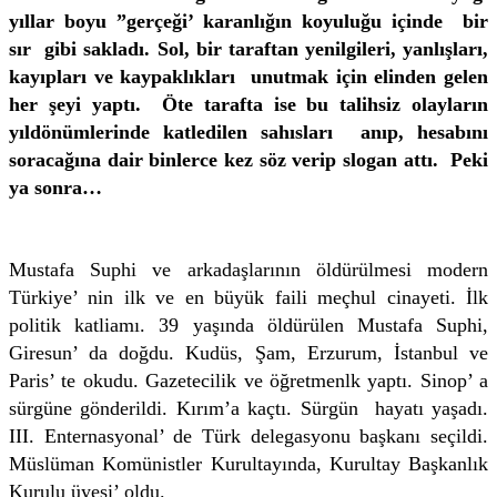
yıllar boyu ”gerçeği’ karanlığın koyuluğu içinde bir
sır gibi sakladı. Sol, bir taraftan yenilgileri, yanlışları,
kayıpları ve kaypaklıkları unutmak için elinden gelen
her şeyi yaptı. Öte tarafta ise bu talihsiz olayların
yıldönümlerinde katledilen sahısları anıp, hesabını
soracağına dair binlerce kez söz verip slogan attı. Peki
ya sonra…
Mustafa Suphi ve arkadaşlarının öldürülmesi modern
Türkiye’ nin ilk ve en büyük faili meçhul cinayeti. İlk
politik katliamı. 39 yaşında öldürülen Mustafa Suphi,
Giresun’ da doğdu. Kudüs, Şam, Erzurum, İstanbul ve
Paris’ te okudu. Gazetecilik ve öğretmenlk yaptı. Sinop’ a
sürgüne gönderildi. Kırım’a kaçtı. Sürgün hayatı yaşadı.
III. Enternasyonal’ de Türk delegasyonu başkanı seçildi.
Müslüman Komünistler Kurultayında, Kurultay Başkanlık
Kurulu üyesi’ oldu.