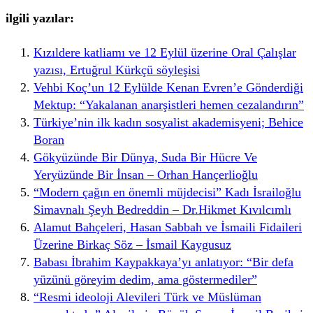
ilgili yazılar:
Kızıldere katliamı ve 12 Eylül üzerine Oral Çalışlar
yazısı, Ertuğrul Kürkçü söyleşisi
Vehbi Koç’un 12 Eylülde Kenan Evren’e Gönderdiği
Mektup: “Yakalanan anarşistleri hemen cezalandırın”
Türkiye’nin ilk kadın sosyalist akademisyeni; Behice
Boran
Gökyüzünde Bir Dünya, Suda Bir Hücre Ve
Yeryüzünde Bir İnsan – Orhan Hançerlioğlu
“Modern çağın en önemli müjdecisi” Kadı İsrailoğlu
Simavnalı Şeyh Bedreddin – Dr.Hikmet Kıvılcımlı
Alamut Bahçeleri, Hasan Sabbah ve İsmaili Fidaileri
Üzerine Birkaç Söz – İsmail Kaygusuz
Babası İbrahim Kaypakkaya’yı anlatıyor: “Bir defa
yüzünü göreyim dedim, ama göstermediler”
“Resmi ideoloji Alevileri Türk ve Müslüman