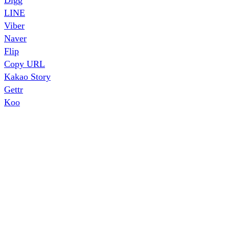
LINE
Viber
Naver
Flip
Copy URL
Kakao Story
Gettr
Koo