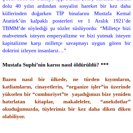
dolu 40 yılın ardından sosyalist hareket bir kez daha
küllerinden doğarken TİP binalarını Mustafa Kemal
Atatürk’ün kalpaklı posterleri ve 1 Aralık 1921’de
TBMM’de söylediği şu sözler süslüyordu: “Milletçe bizi
mahvetmek isteyen emperyalizme ve bizi yutmak isteyen
kapitalizme karşı milletçe savaşmayı uygun gören bir
doktrini izleyen insanlarız…”
Mustafa Suphi’nin karısı nasıl öldürüldü? ***
Bazen nasıl bir ülkede, ne türden kıyımların,
katliamların, cinayetlerin, “organize işler”in üzerinde
yükselen bir “cumhuriyet”te yaşadığımızı bize yeniden
hatırlatan kitaplar, makaleleler, “anekdotlar”
okuduğumuzda, tüylerimiz bir kez daha diken diken
olabiliyor.