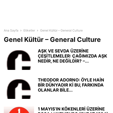
Ana Sayfa
Etiketler
Genel Kültür – General Culture
Genel Kültür – General Culture
AŞK VE SEVDA ÜZERİNE
ÇEŞİTLEMELER: ÇAĞIMIZDA AŞK
NEDİR, NE DEĞİLDİR? –...
THEODOR ADORNO: ÖYLE HAİN
BİR DÜNYADIR Kİ BU, FARKINDA
OLANLAR BİLE...
1 MAYIS’IN KÖKENLERİ ÜZERİNE