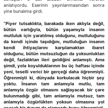
anlatıyordu. Eserinin yayınlanmasından sonra
yine bunalıma girdi.
“Piyer tutsaklıkta, barakada iken aklıyla değil,
bütün varlığıyla, bütün yaşamıyla insanın
mutluluk için yaratılmış olduğunu, mutluluğunu
da kendi içinde taşıdığını, mutluluğun insanın
kendi ihtiyaçlarını karşılamaktan ibaret
olduğunu, bütün mutsuzluğun da yoksunluktan
değil, fazlalıktan ileri geldiğini anlamıştı. Ama
şimdi, yola koyulduklarının bu üç haftası içinde
yeni, teselli verici bir gerçeği daha öğrenmişti.
Öğrenmişti ki, dünyada korkulacak hiçbir şey
yoktu. İnsanın tam anlamıyla mutlu, tam
anlamıyla özgür olmasını sağlayacak bir çare
bulunmadığı gibi, tam anlamıyla mutsuz, tam
anlamıyla özgürlükten yoksun olmasına yol
açacak bir durum da olamazdı; bunu öğrenmişti.