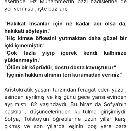
eserinde, Hz Muhammed’in bazı hadislerine de
yer vermiştir, işte bazıları:
“Hakikat insanlar için ne kadar acı olsa da,
hakikati söyleyin.”
“Hiç kimse öfkesini yutmaktan daha güzel bir
içki içmemiştir.”
“Çok fazla yiyip içerek kendi kalbinize
yüklenmeyin.”
“Ölüm bir köprüdür, dostu dosta kavuşturur.”
“İşçinin hakkını alnının teri kurumadan veriniz.”
Aristokratik yaşam tarzından feragat eden yazar,
eşinden ayrılmış ve kış günü gece yarısı evinden
ayrılmıştı. 82 yaşındaydı. Bu biraz da Sofya’nın
baskıları, düşüncelerinden kurtulma girişimiydi.
Sofya, Tolstoy’un öğretilerine uzun yıllar karşı
çıkmış ve son yıllarda eşinin boş yere para