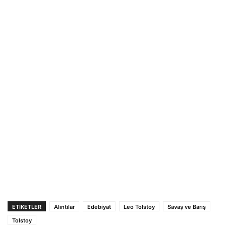
ETIKETLER
Alıntılar
Edebiyat
Leo Tolstoy
Savaş ve Barış
Tolstoy