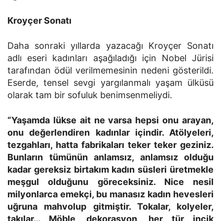
Kroyçer Sonatı
Daha sonraki yıllarda yazacağı Kroyçer Sonatı
adlı eseri kadınları aşağıladığı için Nobel Jürisi
tarafından ödül verilmemesinin nedeni gösterildi.
Eserde, tensel sevgi yargılanmalı yaşam ülküsü
olarak tam bir sofuluk benimsenmeliydi.
“Yaşamda lükse ait ne varsa hepsi onu arayan,
onu değerlendiren kadınlar içindir. Atölyeleri,
tezgahları, hatta fabrikaları teker teker geziniz.
Bunların tümünün anlamsız, anlamsız olduğu
kadar gereksiz birtakım kadın süsleri üretmekle
meşgul olduğunu göreceksiniz. Nice nesil
milyonlarca emekçi, bu manasız kadın hevesleri
uğruna mahvolup gitmiştir. Tokalar, kolyeler,
takılar… Möble, dekorasyon, her tür incik