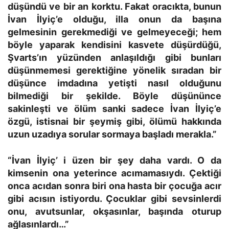
düşündü ve bir an korktu. Fakat oracıkta, bunun
İvan İlyiç’e olduğu, illa onun da başına
gelmesinin gerekmediği ve gelmeyeceği; hem
böyle yaparak kendisini kasvete düşürdüğü,
Şvarts’ın yüzünden anlaşıldığı gibi bunları
düşünmemesi gerektiğine yönelik sıradan bir
düşünce imdadına yetişti nasıl olduğunu
bilmediği bir şekilde. Böyle düşününce
sakinleşti ve ölüm sanki sadece İvan İlyiç’e
özgü, istisnai bir şeymiş gibi, ölümü hakkında
uzun uzadıya sorular sormaya başladı merakla.”
“İvan İlyiç’ i üzen bir şey daha vardı. O da
kimsenin ona yeterince acımamasıydı. Çektiği
onca acıdan sonra biri ona hasta bir çocuğa acır
gibi acısın istiyordu. Çocuklar gibi sevsinlerdi
onu, avutsunlar, okşasınlar, başında oturup
ağlasınlardı…”