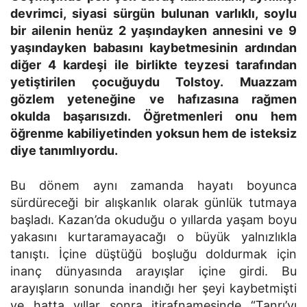
devrimci, siyasi sürgün bulunan varlıklı, soylu
bir ailenin henüz 2 yaşındayken annesini ve 9
yaşındayken babasını kaybetmesinin ardından
diğer 4 kardeşi ile birlikte teyzesi tarafından
yetiştirilen çocuğuydu Tolstoy.
Muazzam
gözlem yeteneğine ve hafızasına rağmen
okulda başarısızdı. Öğretmenleri onu hem
öğrenme kabiliyetinden yoksun hem de isteksiz
diye tanımlıyordu.
Bu dönem aynı zamanda hayatı boyunca
sürdüreceği bir alışkanlık olarak günlük tutmaya
başladı. Kazan’da okuduğu o yıllarda yaşam boyu
yakasını kurtaramayacağı o büyük yalnızlıkla
tanıştı. İçine düştüğü boşluğu doldurmak için
inanç dünyasında arayışlar içine girdi. Bu
arayışların sonunda inandığı her şeyi kaybetmişti
ve hatta yıllar sonra itirafnamesinde “Tanrı’yı