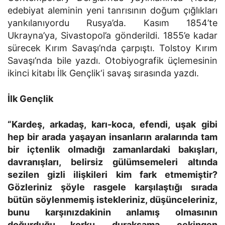
edebiyat aleminin yeni tanrısının doğum çığlıkları
yankılanıyordu Rusya’da. Kasım 1854’te
Ukrayna’ya, Sivastopol’a gönderildi. 1855’e kadar
sürecek Kırım Savaşı’nda çarpıştı. Tolstoy Kırım
Savaşı’nda bile yazdı. Otobiyografik üçlemesinin
ikinci kitabı İlk Gençlik‘i savaş sırasında yazdı.
İlk Gençlik
“Kardeş, arkadaş, karı-koca, efendi, uşak gibi
hep bir arada yaşayan insanların aralarında tam
bir içtenlik olmadığı zamanlardaki bakışları,
davranışları, belirsiz gülümsemeleri altında
sezilen gizli ilişkileri kim fark etmemiştir?
Gözleriniz şöyle rasgele karşılaştığı sırada
bütün söylenmemiş istekleriniz, düşünceleriniz,
bunu karşınızdakinin anlamış olmasının
doğurduğu korku, duraksama, çekingen