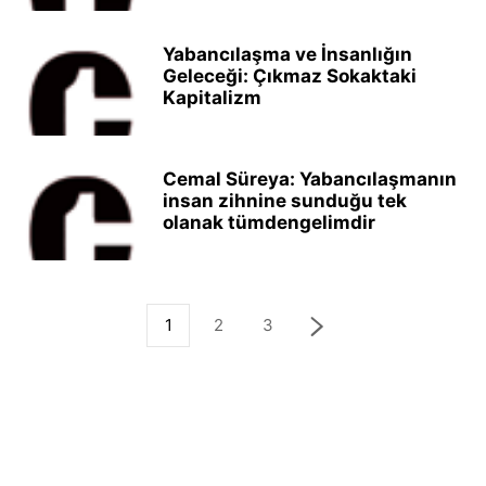
Yabancılaşma ve İnsanlığın
Geleceği: Çıkmaz Sokaktaki
Kapitalizm
Cemal Süreya: Yabancılaşmanın
insan zihnine sunduğu tek
olanak tümdengelimdir
1
2
3