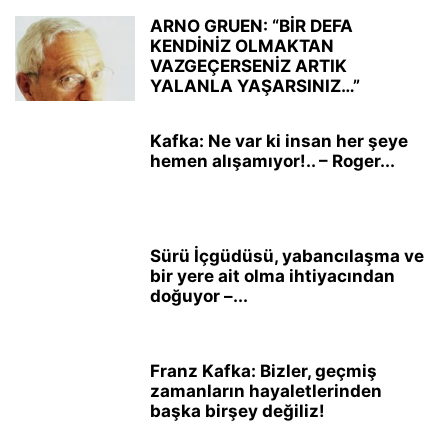
ARNO GRUEN: “BİR DEFA
KENDİNİZ OLMAKTAN
VAZGEÇERSENİZ ARTIK
YALANLA YAŞARSINIZ…”
Kafka: Ne var ki insan her şeye
hemen alışamıyor!.. – Roger...
Sürü İçgüdüsü, yabancılaşma ve
bir yere ait olma ihtiyacından
doğuyor –...
Franz Kafka: Bizler, geçmiş
zamanların haya­letlerinden
başka birşey değiliz!