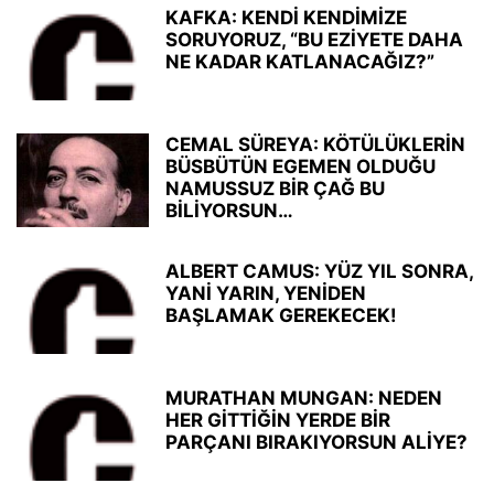
KAFKA: KENDİ KENDİMİZE
SORUYORUZ, “BU EZİYETE DAHA
NE KADAR KATLANACAĞIZ?”
CEMAL SÜREYA: KÖTÜLÜKLERİN
BÜSBÜTÜN EGEMEN OLDUĞU
NAMUSSUZ BİR ÇAĞ BU
BİLİYORSUN…
ALBERT CAMUS: YÜZ YIL SONRA,
YANİ YARIN, YENİDEN
BAŞLAMAK GEREKECEK!
MURATHAN MUNGAN: NEDEN
HER GİTTİĞİN YERDE BİR
PARÇANI BIRAKIYORSUN ALİYE?