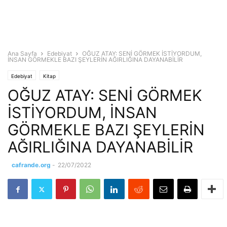
Ana Sayfa
Edebiyat
OĞUZ ATAY: SENİ GÖRMEK İSTİYORDUM,
İNSAN GÖRMEKLE BAZI ŞEYLERİN AĞIRLIĞINA DAYANABİLİR
Edebiyat
Kitap
OĞUZ ATAY: SENİ GÖRMEK
İSTİYORDUM, İNSAN
GÖRMEKLE BAZI ŞEYLERİN
AĞIRLIĞINA DAYANABİLİR
cafrande.org
-
22/07/2022