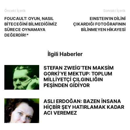
Önceki İçerik
Sonraki İçerik
FOUCAULT: OYUN, NASIL
EINSTEIN’IN DİLİNİ
BİTECEĞİNİ BİLMEDİĞİMİZ
ÇIKARDIĞI FOTOĞRAFININ
SÜRECE OYNAMAYA
BİLİNMEYEN HİKAYESİ
DEĞERDİR!*
İlgili Haberler
STEFAN ZWEİG’TEN MAKSİM
GORKİ’YE MEKTUP: TOPLUM
MİLLİYETÇİ ÇILGINLIĞIN
PEŞİNDEN GİDİYOR
ASLI ERDOĞAN: BAZEN İNSANA
HİÇBİR ŞEY HATIRLAMAK KADAR
ACI VEREMEZ