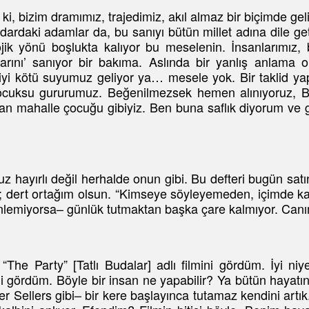
ki, bizim dramımız, trajedimiz, akıl almaz bir biçimde geli
ktidardaki adamlar da, bu sanıyı bütün millet adına dile ge
lojik yönü boşlukta kalıyor bu meselenin. İnsanlarımız,
larını’ sanıyor bir bakıma. Aslında bir yanlış anlama o
iyi kötü suyumuz geliyor ya… mesele yok. Bir taklid yapı
çocuksu gururumuz. Beğenilmezsek hemen alınıyoruz, Batı
 atan mahalle çocuğu gibiyiz. Ben buna saflık diyorum 
 hayırlı değil herhalde onun gibi. Bu defteri bugün sat
 dert ortağım olsun. “Kimseye söyleyemeden, içimde kal
inlemiyorsa– günlük tutmaktan başka çare kalmıyor. Canı
e Party” [Tatlı Budalar] adlı filmini gördüm. İyi niye
 gördüm. Böyle bir insan ne yapabilir? Ya bütün hayatınc
er Sellers gibi– bir kere başlayınca tutamaz kendini artı