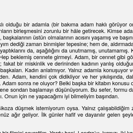
klı olduğu bir adamla (bir bakıma adam haklı görüyor onl
 onların birleşmesini zorunlu bir hâle getirecek. Kims
aşkalarının üstün olmalarının acısını yaşamış ve başını 
lıyım dediği zaman binmişler tepesine; hem de, aldırmad
aptıklarını da, aşağılığını da unutmamış, unutamamış. K
 Hep beklemiş cennete girmeyi. Adam, bir cennet gibi gö
 fakat bir miskinlik ve derininden kadının yanlış olduğ
 başkaları. Kadın anlatmıyor. Yalnız adamla konuşuyor 
en. Adam, kendini çok didikliyor ve her yıkılışında, d
. Adam sonra ne oluyor? Belki başka bir kitabın konusu ol
ne sondan başlamayı düşünüyorum. Bu sefer, formu daha
ı. Onun için ne yapacağımı iyi bilmeliyim başından.
oza düşmek istemiyorum oysa. Yalnız çalışabildiğim 
 ağır geliyor. İlk günler hafif ve dayanılır gelen şeyl
ir filmini seyrettim. Yordu beni. Londra’yı, kırmızı, iki