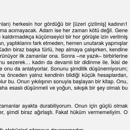
arı) herkesin hor gördüğü bir [üzeri çizilmiş] kadının1
e adama acımayacak. Adam ise her zaman kötü değil. Gene
kaldırmadıkça küçümseyici bir hor görüşle izin verilmiş
an, yaptıklarını fark etmeden, hemen unutarak yapmışlar
adın biraz başka türlü, hep almaya çalışırken, kendine
rünüyor ilk zamanlar ona. Sonra –ne yazık– birbirlerine
unu sezerek… kadın da devamlı bir didinme ile. İkisi de
ve onu da anlatıyorlar. Sonunu şimdilik düşünemiyorum;
aha önceden yalnız kendinin bildiği küçük hesaplardan,
ur bu. Onun yıkılışının sonuyla başlayan bir kitap. Onu,
 esaslı düşünmeli ve yoğun, sıkışık bir şey olmalı bu
zamanlar ayakta durabiliyorum. Onun için güçlü olmak
er, şimdi biraz ağırlaştı. Fakat hüküm vermemeliyim. O
 katlı otobüsleri görmeye dayanamadım.