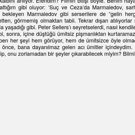
lbini anlıyor. Efendim? Filmin bitişi böyle. Benim hayat
attığım gibi oluyor: ‘Suç ve Ceza’da Marmaledov, sarh
da bekleyen Marmaledov gibi serserilere de “gelin h
aletten, görmemiş olmaktan tabii. Tekrar dışarı atılıyorla
 yaşadığı gibi. Peter Sellers’ı seyretselerdi, nasıl kendiler
ahibi, sonra, içine düştüğü ümitsiz pişmanlıktan kurtaramaz
ben her şeyi hem görüyor, hem de ümitsizce öyle olmad
n önce, bana dayanılmaz gelen acı ümitler içindeydim
çip, onu zorlamadan bir şeyler çıkarabilecek miyim? Bi