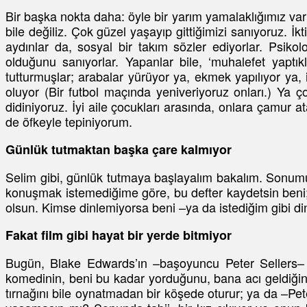
Bir başka nokta daha: öyle bir yarım yamalaklığımız var 
bile değiliz. Çok güzel yaşayıp gittiğimizi sanıyoruz. İ
aydınlar da, sosyal bir takım sözler ediyorlar. Psiko
olduğunu sanıyorlar. Yapanlar bile, ‘muhalefet yaptık
tutturmuşlar; arabalar yürüyor ya, ekmek yapılıyor ya, 
oluyor (Bir futbol maçında yeniveriyoruz onları.) Ya 
didiniyoruz. İyi aile çocukları arasında, onlara çamur
de öfkeyle tepiniyorum.
Günlük tutmaktan başka çare kalmıyor
Selim gibi, günlük tutmaya başlayalım bakalım. Sonumuz
konuşmak istemediğime göre, bu defter kaydetsin beni;
olsun. Kimse dinlemiyorsa beni –ya da istediğim gibi d
Fakat film gibi hayat bir yerde bitmiyor
Bugün, Blake Edwards’ın –başoyuncu Peter Sellers– “Th
komedinin, beni bu kadar yorduğunu, bana acı geldiğini
tırnağını bile oynatmadan bir köşede oturur; ya da –Pet