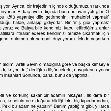
şiyor. Ayrıca, bir trajedinin içinde olduğumuzun farkında
tiriyorlar. Birkaç aydın dışında bunu anlayan yok gibi. O
 bu kötü yaşantıyı dile getirmenin, ‘muhalefet yapmak’
lduğu halde, anlaşıp gidiyorlar. Bir ‘mış gibi yapmak’
yoruz ve Batıya bile kendimizi kabul ettirdiğimiz anlar
lılara iftiralar ederek kendimizi temize çıkarmak için
ve genel anlamda bir sempati duyuyorum. İçinde yaşarken
ın aldım. Artık Sevin olmadığına göre ve başka kimseyle
dı, kayboldu,” dediğim düşüncelerin, duyguların aynası
m insanlar! Sonunda, bana, bunu da yaptınız.
tli ve korkunç sakar bir adamın hikâyesi. İlk defa bir
a, kendinin ne olduğunu bildiği için, hiç kıpırdamadan,
k. Peki bu adam ne yapsın? Benim yaptığım gibi, yıllarca