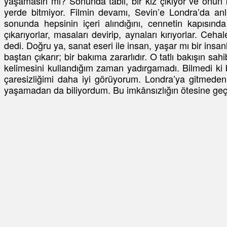
yaşamasın mı? Sonunda tabii, bir kız çıkıyor ve onun ka
yerde bitmiyor. Filmin devamı, Sevin’e Londra’da anl
sonunda hepsinin içeri alındığını, cennetin kapısın
çıkarıyorlar, masaları devirip, aynaları kırıyorlar. Ceh
dedi. Doğru ya, sanat eseri ile insan, yaşar mı bir insanla
baştan çıkarır; bir bakıma zararlıdır. O tatlı bakışın s
kelimesini kullandığım zaman yadırgamadı. Bilmedi ki 
çaresizliğimi daha iyi görüyorum. Londra’ya gitmede
yaşamadan da biliyordum. Bu imkânsızlığın ötesine ge