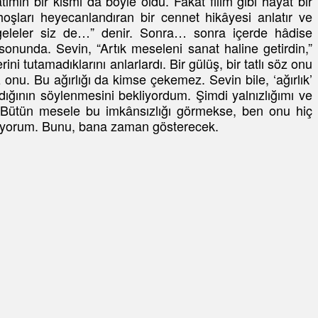
ımın bir kısmı da böyle oldu. Fakat filim gibi hayat bir
oşları heyecanlandıran bir cennet hikâyesi anlatır ve
ergeleler siz de…” denir. Sonra… sonra içerde hâdise
r sonunda. Sevin, “Artık meseleni sanat haline getirdin,”
ini tutamadıklarını anlarlardı. Bir gülüş, bir tatlı söz onu
 onu. Bu ağırlığı da kimse çekemez. Sevin bile, ‘ağırlık’
ığının söylenmesini bekliyordum. Şimdi yalnızlığımı ve
. Bütün mesele bu imkânsızlığı görmekse, ben onu hiç
lmiyorum. Bunu, bana zaman gösterecek.