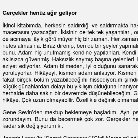
Gerçekler henüz ağır geliyor
İkinci kitabımda, herkesin saldırdığı ve saldırmakta ha
macerasını yazacağım. İkisinin de tek tek yaşantıları,
de acımaya lâyık görülmüyor hiç bir zaman. Her zaman, b
nefes almasına. Biraz direnip, ben de bir şeyler yapma
bunu. Adam hiç unutmamış kendine yapılanları. Kendi y
akılsızca güvenmiş. Haksızlık saymış başına gelenleri.
eziyet ediyorlar. Adam bilmeden, iyi olduğunu sanarak;
yoruluyorlar. Hikâyeyi, kısmen adam anlatıyor. Kısmen
fakat birçok bölüm yazabileceğimi hissediyorum şimdid
küçük günahlardan dolayı bu yıkılışın olduğuna inanıyor
herhalde daha sakin bir devremde düşünebileceğim. Ge
hikâye. Çok uzun olmayabilir. Özellikle dağınık olmamal
Gene Sevin’den mektup beklemeye başladım. Aynı psik
zorundayım. Bunu da becermek çok zor. Gerçekler henüz
kadar sık değişiyorum ki.
Joseph Losey’in “Secret Ceremony” [Gizli Merasim] adlı b