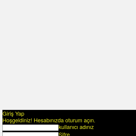
Giriş Yap
Hoşgeldiniz! Hesabınızda oturum açın.
kullanıcı adınız
Şifre