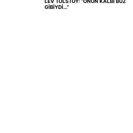
LEV TOLSTOY: “ONUN KALBİ BUZ
GİBİYDİ…”