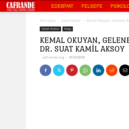
Cafrande
EDEBIYAT
FELSEFE
PSIKOLO
Kültür
Ana Sayfa
Genel Kültür
Kemal Okuyan, Gelenek, İkti
Sanat
Genel Kültür
Kitap
KEMAL OKUYAN, GELENEK
DR. SUAT KAMIL AKSOY
cafrande.org
-
10/12/2010