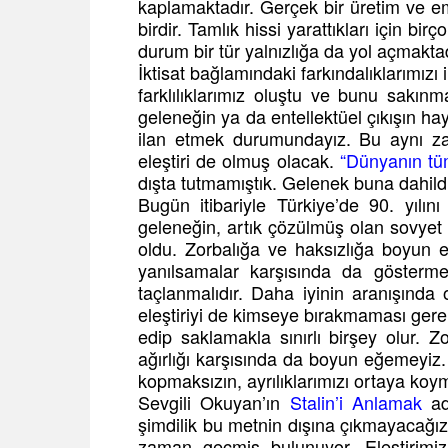
kaplamaktadır. Gerçek bir üretim ve e
birdir. Tamlık hissi yarattıkları için bir
durum bir tür yalnızlığa da yol açmaktad
İktisat bağlamındaki farkındalıklarımızı
farklılıklarımız oluştu ve bunu sakınm
geleneğin ya da entellektüel çıkışın hay
ilan etmek durumundayız. Bu aynı za
eleştiri de olmuş olacak.
“Dünyanın tüm
dışta tutmamıştık. Gelenek buna dahild
Bugün itibariyle Türkiye’de 90. yılını
geleneğin, artık çözülmüş olan sovyet 
oldu. Zorbalığa ve haksızlığa boyun e
yanılsamalar karşısında da göstermel
taçlanmalıdır. Daha iyinin aranışında 
eleştiriyi de kimseye bırakmaması gere
edip saklamakla sınırlı birşey olur.
ağırlığı karşısında da boyun eğemeyiz.
kopmaksızın, ayrılıklarımızı ortaya koym
Sevgili Okuyan’ın
Stalin’i Anlamak
adl
şimdilik bu metnin dışına çıkmayacağız
zaman geçmiş bulunuyor. Eleştirimi