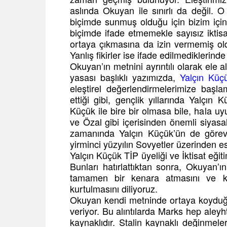
aslında Okuyan ile sınırlı da değil. O
biçimde sunmuş olduğu için bizim için d
biçimde ifade etmemekle sayısız iktis
ortaya çıkmasına da izin vermemiş oldu
Yanlış fikirler ise ifade edilmediklerin
Okuyan’ın metnini ayrıntılı olarak ele
yasası başlıklı yazımızda,
Yalçın Küç
eleştirel değerlendirmelerimize başl
ettiği gibi, gençlik yıllarında Yalçın
Küçük ile bire bir olmasa bile, hala u
ve Özal gibi içerisinden önemli siyasal
zamanında Yalçın Küçük’ün de görev
yirminci yüzyılın Sovyetler üzerinden es
Yalçın Küçük TİP üyeliği ve İktisat eğiti
Bunları hatırlattıktan sonra, Okuyan’ın
tamamen bir kenara atmasını ve ken
kurtulmasını diliyoruz.
Okuyan kendi metninde ortaya koyduğu f
veriyor. Bu alıntılarda Marks hep aley
kaynaklıdır. Stalin kaynaklı değinmel