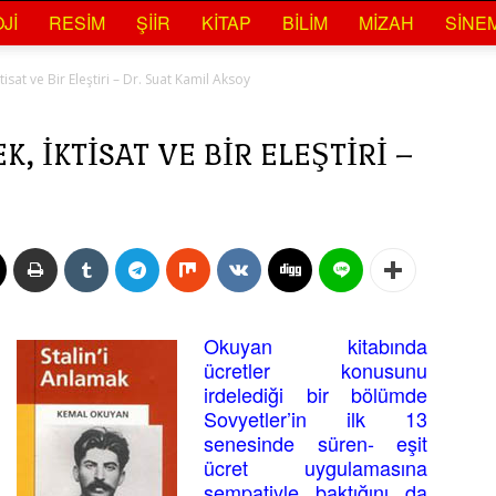
JI
RESIM
ŞIIR
KITAP
BILIM
MIZAH
SINE
sat ve Bir Eleştiri – Dr. Suat Kamil Aksoy
, İKTISAT VE BIR ELEŞTIRI –
Okuyan kitabında
ücretler konusunu
irdelediği bir bölümde
Sovyetler’in ilk 13
senesinde süren- eşit
ücret uygulamasına
sempatiyle baktığını da