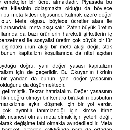
kle emekçiler bir ücret almaktadır. Piyasada bu
meta kitlesinin dolaşmakta olduğu da böylece
n bu meta kitlesi ölçüsünde kalmak üzere değer
 olur. Meta olgusu böylece ücretler alanı ile
ri arasındaki meta akışı kalır. Zaten büyük üretim
arında da bazı ürünlerin hareketi şirketlerin iç
 benzetmesi ile sosyalist üretim çok büyük bir tür
ı dışındaki ürün akışı bir meta akışı değil, stok
a bunun kapitalizm koşullarında da nitel açıdan
koyduğu doğru, yani değer yasası kapitalizm
alizm için de geçerlidir. Bu Okuyan’ın fikrinin
bir yandan da bunun, yani değer yasasının
rı olduğunu da düşünmektedir.
 getirmiştik. Tekrar hatırlatalım. Değer yasasının
 fikri doğru olmayı bir kenara bırakalım büsbütün
marksizme aykırı düşmek için bir yol vardır.
ok ayrıntılı tanımlandığı için kimse itiraz
lık nesnesi olmak meta olmak için yeterli değil,
rak değişime tabi olmakla ayırdedilebilir. Meta
 hareketi ortadan kalktığında para da ortadan