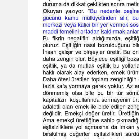
duruma da dikkat çektikten sonra metin 
Okuyan yazıyor. “
Bu nedenle peşinen
gücünü kamu mülkiyetinden alır, bu
merkezi veya kalıcı bir yer vermek sosy
maddi temelini ortadan kaldırmak anlam
Bu fikrin negatifini aldığımızda, eş
oluruz. Eşitliğin nasıl bozulduğunu b
İnsan çalışır ve birşeyler üretir. Bu o
daha zengin olur. Böylece eşitliği boza
eşitlik, ya da mutlak eşitlik bu yollarla
haklı olarak alay ederken, emek ürünü 
Daha ötesi üretilen toplam zenginliğin e
fazla kafa yormaya gerek yoktur. Az e
dönmemiş olsa bile bu bir tür sömürü
kapitalizm koşullarında sermayenin ürün
adaletli olan emek ile elde edilen zeng
değildir. Emekçi değer üretir. Ürettiğin
Ama emekçi ürettiğine sahip çıkmadığ
eşitsizliklere yol açmasına da imkan y
bırakılmış değerler eşitsizlikleri s