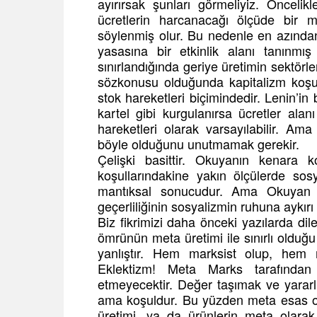
ayırırsak şunları görmeliyiz. Önceli
ücretlerin harcanacağı ölçüde bir 
söylenmiş olur. Bu nedenle en azında
yasasına bir etkinlik alanı tanınmış
sınırlandığında geriye üretimin sektörle
sözkonusu olduğunda kapitalizm koşull
stok hareketleri biçimindedir. Lenin’in
kartel gibi kurgulanırsa ücretler alan
hareketleri olarak varsayılabilir. Am
böyle olduğunu unutmamak gerekir.
Çelişki basittir. Okuyanın kenara 
koşullarındakine yakın ölçülerde sosy
mantıksal sonucudur. Ama Okuyan 
geçerliliğinin sosyalizmin ruhuna aykı
Biz fikrimizi daha önceki yazılarda dile
ömrünün meta üretimi ile sınırlı olduğu
yanlıştır. Hem marksist olup, hem 
Eklektizm! Meta Marks tarafından ç
etmeyecektir. Değer taşımak ve yararlı
ama koşuldur. Bu yüzden meta esas ola
üretimi, ya da ürünlerin meta olarak