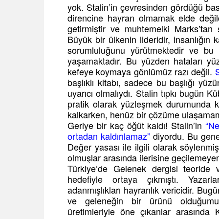
yok. Stalin’in çevresinden gördüğü b
direncine hayran olmamak elde değil
getirmiştir ve muhtemelki Marks’tan 
Büyük bir ülkenin lideridir, insanlığın 
sorumluluğunu yürütmektedir ve bu 
yaşamaktadır. Bu yüzden hataları yü
kefeye koymaya gönlümüz razı değil.
S
başlıklı kitabı, sadece bu başlığı yüz
uyarıcı olmalıydı. Stalin tıpkı bugün K
pratik olarak yüzleşmek durumunda kal
kalkarken, henüz bir çözüme ulaşamamı
Geriye bir kaç öğüt kaldı! Stalin’in
“Ne
ortadan kaldırılamaz”
diyordu. Bu gene
Değer yasası ile ilgili olarak söylenm
olmuşlar arasında ilerisine geçilemeye
Türkiye’de Gelenek dergisi teoride v
hedefiyle ortaya çıkmıştı. Yazarlar
adanmışlıkları hayranlık vericidir. Bugü
ve geleneğin bir ürünü olduğumuz
üretimleriyle öne çıkanlar arasınd