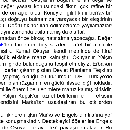
 değer yasası konusundaki fikrini çok rafine bir
e ön açıcı oldu. Konuyla ilgili fikrini berrak bir
atçı doğruyu bulmamıza yarayacak bir eleştirinin
. Doğru fikirler ilan edilmezlerse yayılamazlar!
de aynı zamanda aşılamamış da olurlar.
 almadan önce birkaç hatırlatma yapacağız. Değer
ük
‘ten tamamen boş sözden ibaret bir alıntı ile
amıştık. Kemal Okuyan kendi metninde de itiraf
 Küçük etkisine maruz kalmıştır. Okuyan’ın Yalçın
yum içinde bulunduğunu tespit etmeliyiz. Erbakan
 liderler çıkarmış olan Devlet Planlama Teşkilatı
 yapmış olduğu bir kurumdur. DPT Türkiye’de
en plan rüzgarının en güçlü hissedildiği noktadır.
mi ile önemli belirlenimlere maruz kalmış birisidir.
 Yalçın Küçük’ün öznel belirlenimlerinin etkisini
disini Marks’tan uzaklaştıran bu etkilerden
ikirlere ilişkin Marks ve Engels alıntılarına yer
hte konuşmaktadır. Destekleyici öğeler ise Engels
er de Okuyan ile aynı fikri paylaşmamaktadır. Bu