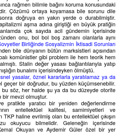
asınca rağmen bilimle bağını koruma konusundaki
dir. Çözümü ortaya koyamasa bile sorunu dile
sonra doğruya en yakın yerde o durabilmiştir.
kapitalizmi aşma adına giriştiği en büyük pratiğin
anlamda çok sayıda acil gündemin içerisinde
zünden onu, bol bol boş zamanı olanlarla aynı
ovyetler Birliğinde Sosyalizmin İktisadi Sorunları
ünden bile dünyanın bütün marksistleri açısından
übalı komünistler gibi problem ile hem teorik hem
mıştı. Stalin değer yasası bağlantılarıyla yatıp
şlığın bunalımı içerisindeyken ölmüştü.
snel yasalar, öznel kararlarla yaratılamaz ya da
l geçer bir doğrudur, bu yüzden küçümsenebilir.
iş bu söz, her halde şu ya da bu düzeyde otorite
n bir mevzi olmuştur.
e pratikte yaratıcı bir yeniden değerlendirme
ının entellektüel kalitesi, samimiyetleri ve
n TKP haline evrilmiş olan bu entellektüel çıkışın
u okuyucu bilmelidir. Geleneğin içerisinde
a Kemal Okuyan ve Aydemir Güler özel bir yer