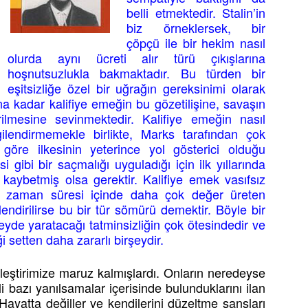
belli etmektedir. Stalin’in
biz örneklersek, bir
çöpçü ile bir hekim nasıl
olurda aynı ücreti alır türü çıkışlarına
hoşnutsuzlukla bakmaktadır. Bu türden bir
eşitsizliğe özel bir uğrağın gereksinimi olarak
 kadar kalifiye emeğin bu gözetilişine, savaşın
ilmesine sevinmektedir. Kalifiye emeğin nasıl
lgilendirmemekle birlikte, Marks tarafından çok
öre ilkesinin yeterince yol gösterici olduğu
si gibi bir saçmalığı uyguladığı için ilk yıllarında
ybetmiş olsa gerektir. Kalifiye emek vasıfsız
 zaman süresi içinde daha çok değer üreten
endirilirse bu bir tür sömürü demektir. Böyle bir
yde yaratacağı tatminsizliğin çok ötesindedir ve
 setten daha zararlı birşeydir.
eleştirimize maruz kalmışlardı. Onların neredeyse
ili bazı yanılsamalar içerisinde bulunduklarını ilan
ayatta değiller ve kendilerini düzeltme şansları