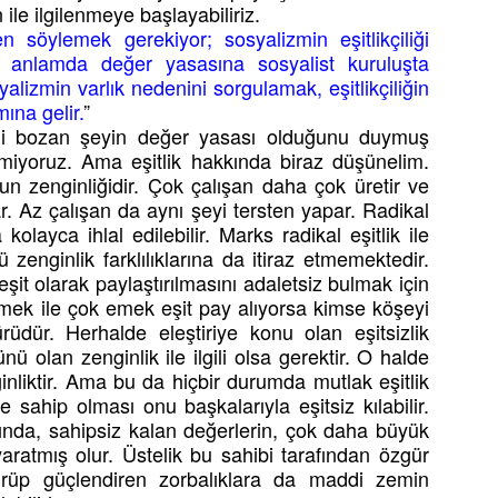
ile ilgilenmeye başlayabiliriz.
 söylemek gerekiyor; sosyalizmin eşitlikçiliği
 anlamda değer yasasına sosyalist kuruluşta
alizmin varlık nedenini sorgulamak, eşitlikçiliğin
ına gelir.
”
itliği bozan şeyin değer yasası olduğunu duymuş
ilmiyoruz. Ama eşitlik hakkında biraz düşünelim.
nun zenginliğidir. Çok çalışan daha çok üretir ve
r. Az çalışan da aynı şeyi tersten yapar. Radikal
 kolayca ihlal edilebilir. Marks radikal eşitlik ile
zenginlik farklılıklarına da itiraz etmemektedir.
şit olarak paylaştırılmasını adaletsiz bulmak için
mek ile çok emek eşit pay alıyorsa kimse köşeyi
dür. Herhalde eleştiriye konu olan eşitsizlik
ü olan zenginlik ile ilgili olsa gerektir. O halde
inliktir. Ama bu da hiçbir durumda mutlak eşitlik
e sahip olması onu başkalarıyla eşitsiz kılabilir.
ında, sahipsiz kalan değerlerin, çok daha büyük
aratmış olur. Üstelik bu sahibi tarafından özgür
ürdürüp güçlendiren zorbalıklara da maddi zemin