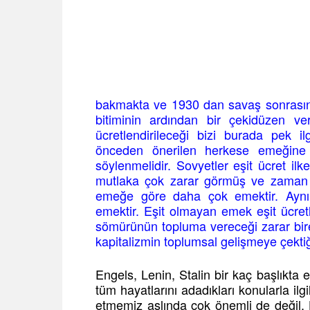
bakmakta ve 1930 dan savaş sonrasına
bitiminin ardından bir çekidüzen ver
ücretlendirileceği bizi burada pek i
önceden önerilen herkese emeğine g
söylenmelidir. Sovyetler eşit ücret ilke
mutlaka çok zarar görmüş ve zaman ka
emeğe göre daha çok emektir. Aynı
emektir. Eşit olmayan emek eşit ücretl
sömürünün topluma vereceği zarar bire
kapitalizmin toplumsal gelişmeye çektiği
Engels, Lenin, Stalin bir kaç başlıkta 
tüm hayatlarını adadıkları konularla ilg
etmemiz aslında çok önemli de değil. H