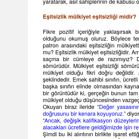
yaratarak, asıl sahiplerinin de kabusu ol
Eşitsizlik mülkiyet eşitsizliği midir?
Fikre pozitif içeriğiyle yaklaşırsak 
olduğunu okumuş oluruz. Böylece t
patron arasındaki eşitsizliğin mülkiye
mu? Eşitsizlik mülkiyet eşitsizliğidir. A
saçma bir cümleye de razımıyız? Do
sömürüdür. Mülkiyet eşitsizliği sömü
mülkiyet olduğu fikri doğru değild
şeklindedir. Emek sahibi sınıfın, ücretl
başka sınıfın elinde olmasından kayna
bir görüntüdür ki, gerçeğin bunun tam t
mülkiyet olduğu düşüncesinden vazgeç
Okuyan biraz ileride “
Değer yasasının
doğrusunu bir kenara koyuyoruz.
” diyo
“
Ancak, değişik kalifikasyon düzeylerin
alacakları ücretlere geldiğimizde işin r
Şimdi bu iki alıntının birlikte işaret e