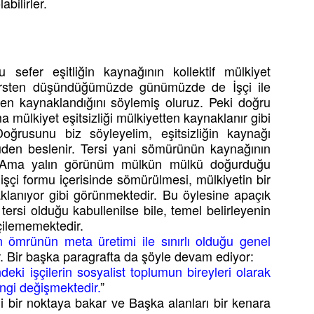
abilirler.
bu sefer eşitliğin kaynağının kollektif mülkiyet
ersten düşündüğümüzde günümüzde de İşçi ile
tten kaynaklandığını söylemiş oluruz. Peki doğru
ma mülkiyet eşitsizliği mülkiyetten kaynaklanır gibi
ğrusunu biz söyleyelim, eşitsizliğin kaynağı
rüden beslenir. Tersi yani sömürünün kaynağının
ir. Ama yalın görünüm mülkün mülkü doğurduğu
i işçi formu içerisinde sömürülmesi, mülkiyetin bir
klanıyor gibi görünmektedir. Bu öylesine apaçık
ersi olduğu kabullenilse bile, temel belirleyenin
ilememektedir.
 ömrünün meta üretimi ile sınırlı olduğu genel
r. Bir başka paragrafta da şöyle devam ediyor:
deki işçilerin sosyalist toplumun bireyleri olarak
engi değişmektedir.
”
ttiği bir noktaya bakar ve Başka alanları bir kenara