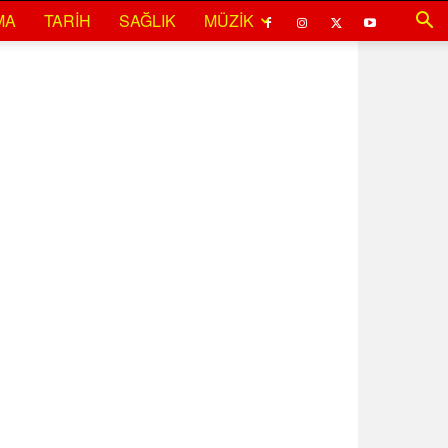
MA
TARIH
SAĞLIK
MÜZIK