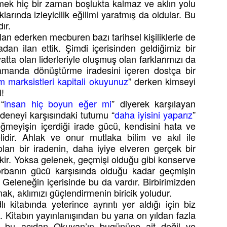
mek hiç bir zaman boşlukta kalmaz ve aklın yolu
çoklarında izleyicilik eğilimi yaratmış da oldular. Bu
ır.
 ilan ederken mecburen bazı tarihsel kişiliklerle de
adan ilan ettik. Şimdi içerisinden geldiğimiz bir
atta olan liderleriyle oluşmuş olan farklarımızı da
manda dönüştürme iradesini içeren dostça bir
 marksistleri kapitali okuyunuz
” derken kimseyi
i!
 “
insan hiç boyun eğer mi
” diyerek karşılayan
deneyi karşısındaki tutumu “
daha iyisini yaparız
”
ğmeyişin içerdiği irade gücü, kendisini hata ve
idir. Ahlak ve onur mutlaka bilim ve akıl ile
olan bir iradenin, daha iyiye elveren gerçek bir
kir. Yoksa gelenek, geçmişi olduğu gibi konserve
 Zorbanın gücü karşısında olduğu kadar geçmişin
 Geleneğin içerisinde bu da vardır. Birbirimizden
ak, aklımızı güçlendirmenin biricik yoludur.
ı kitabında yeterince ayrıntı yer aldığı için biz
. Kitabın yayınlanışından bu yana on yıldan fazla
z bu açıdan Okuyan’ın bugününe ait değil ve