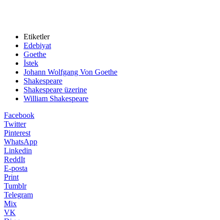
Etiketler
Edebiyat
Goethe
İstek
Johann Wolfgang Von Goethe
Shakespeare
Shakespeare üzerine
William Shakespeare
Facebook
Twitter
Pinterest
WhatsApp
Linkedin
ReddIt
E-posta
Print
Tumblr
Telegram
Mix
VK