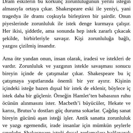
Dram eskilerin bu korkunç zorunluluğunun yerini isteğin
almasıyla ortaya çıkar. Shakespeare eski ile yeniyi, yani
tragedya ile dramı coşkuyla birleştiren bir şairdir. Onun
piyeslerinde zorunluluk ile istek denge kurmaya çalışır.
Her ikisi, şiddetle, ama sonunda hep istek zararlı çıkacak
şekilde, birbirleriyle savaşır. Kişi zorunluluğa bağlı,
yazgısı çizilmiş insandır.
Ama öte yandan onun, insan olarak, iradesi ve istekleri de
vardır. Zorunluluk ve yazgının istekle savaşması sonucu
bireyin içinde de çatışmalar çıkar. Shakespeare bu iç
çatışmaya yapıtlarında önemli bir yer ayırır. Kişinin
içindeki isteğe bazen dışsal bir istek de eklenir, böylece iç
istek daha bir güçlenir. Örneğin Hamlet’ten babasının ruhu
öcünün alınmasını ister. Macbeth’i büyücüler, Hekate ve
karısı, Brutus’u dostları güç duruma sokarlar. Çağdaş sanat
bireyin gücünü aşan isteği işler. Antik sanatta zorunluluk
ve yazgı egemendir, irade insanlar için mümkün şeylerle
sınırlıdır. Shakespeare isteği dışsal zorlamalara bağlayarak