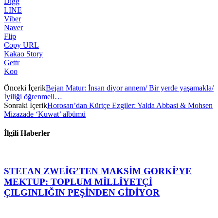
Digg
LINE
Viber
Naver
Flip
Copy URL
Kakao Story
Gettr
Koo
Önceki İçerik
Bejan Matur: İnsan diyor annem/ Bir yerde yaşamakla/
İyiliği öğrenmeli…
Sonraki İçerik
Horosan’dan Kürtçe Ezgiler: Yalda Abbasi & Mohsen
Mizazade ‘Kuwat’ albümü
İlgili Haberler
STEFAN ZWEİG’TEN MAKSİM GORKİ’YE
MEKTUP: TOPLUM MİLLİYETÇİ
ÇILGINLIĞIN PEŞİNDEN GİDİYOR