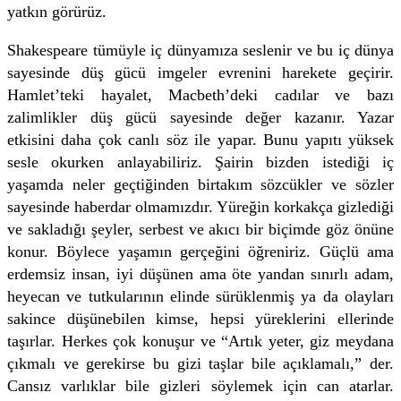
yatkın görürüz.
Shakespeare tümüyle iç dünyamıza seslenir ve bu iç dünya
sayesinde düş gücü imgeler evrenini harekete geçirir.
Hamlet’teki hayalet, Macbeth’deki cadılar ve bazı
zalimlikler düş gücü sayesinde değer kazanır. Yazar
etkisini daha çok canlı söz ile yapar. Bunu yapıtı yüksek
sesle okurken anlayabiliriz. Şairin bizden istediği iç
yaşamda neler geçtiğinden birtakım sözcükler ve sözler
sayesinde haberdar olmamızdır. Yüreğin korkakça gizlediği
ve sakladığı şeyler, serbest ve akıcı bir biçimde göz önüne
konur. Böylece yaşamın gerçeğini öğreniriz. Güçlü ama
erdemsiz insan, iyi düşünen ama öte yandan sınırlı adam,
heyecan ve tutkularının elinde sürüklenmiş ya da olayları
sakince düşünebilen kimse, hepsi yüreklerini ellerinde
taşırlar. Herkes çok konuşur ve “Artık yeter, giz meydana
çıkmalı ve gerekirse bu gizi taşlar bile açıklamalı,” der.
Cansız varlıklar bile gizleri söylemek için can atarlar.