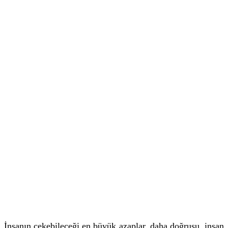
İnsanın çekebileceği en büyük azaplar, daha doğrusu, insan