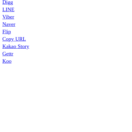
Digg
LINE
Viber
Naver
Flip
Copy URL
Kakao Story
Gettr
Koo