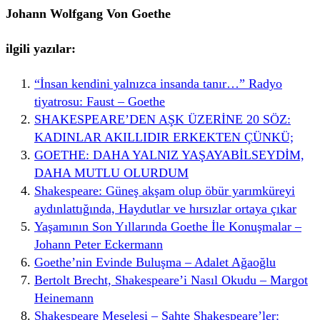
Johann Wolfgang Von Goethe
ilgili yazılar:
“İnsan kendini yalnızca insanda tanır…” Radyo
tiyatrosu: Faust – Goethe
SHAKESPEARE’DEN AŞK ÜZERİNE 20 SÖZ:
KADINLAR AKILLIDIR ERKEKTEN ÇÜNKÜ;
GOETHE: DAHA YALNIZ YAŞAYABİLSEYDİM,
DAHA MUTLU OLURDUM
Shakespeare: Güneş akşam olup öbür yarımküreyi
aydınlattığında, Haydutlar ve hırsızlar ortaya çıkar
Yaşamının Son Yıllarında Goethe İle Konuşmalar –
Johann Peter Eckermann
Goethe’nin Evinde Buluşma – Adalet Ağaoğlu
Bertolt Brecht, Shakespeare’i Nasıl Okudu – Margot
Heinemann
Shakespeare Meselesi – Sahte Shakespeare’ler: