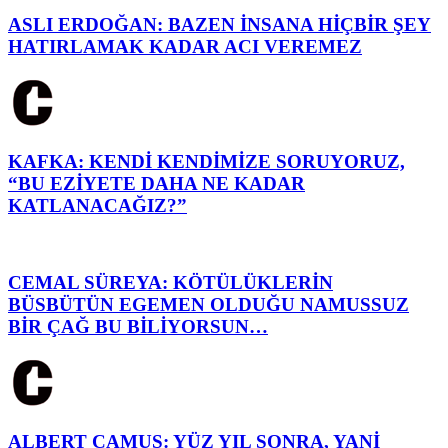
ASLI ERDOĞAN: BAZEN İNSANA HİÇBİR ŞEY
HATIRLAMAK KADAR ACI VEREMEZ
KAFKA: KENDİ KENDİMİZE SORUYORUZ,
“BU EZİYETE DAHA NE KADAR
KATLANACAĞIZ?”
CEMAL SÜREYA: KÖTÜLÜKLERİN
BÜSBÜTÜN EGEMEN OLDUĞU NAMUSSUZ
BİR ÇAĞ BU BİLİYORSUN…
ALBERT CAMUS: YÜZ YIL SONRA, YANİ