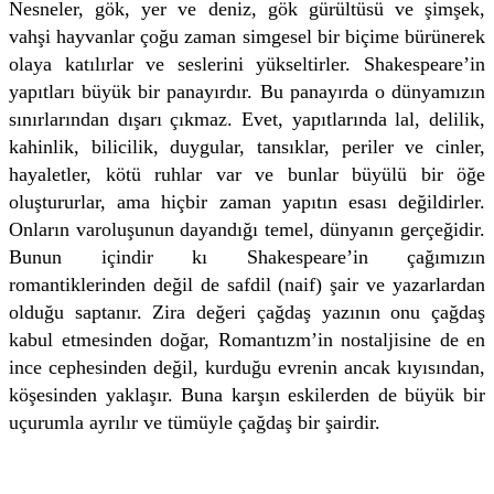
Nesneler, gök, yer ve deniz, gök gürültüsü ve şimşek,
vahşi hayvanlar çoğu zaman simgesel bir biçime bürünerek
olaya katılırlar ve seslerini yükseltirler. Shakespeare’in
yapıtları büyük bir panayırdır. Bu panayırda o dünyamızın
sınırlarından dışarı çıkmaz. Evet, yapıtlarında lal, delilik,
kahinlik, bilicilik, duygular, tansıklar, periler ve cinler,
hayaletler, kötü ruhlar var ve bunlar büyülü bir öğe
oluştururlar, ama hiçbir zaman yapıtın esası değildirler.
Onların varoluşunun dayandığı temel, dünyanın gerçeğidir.
Bunun içindir kı Shakespeare’in çağımızın
romantiklerinden değil de safdil (naif) şair ve yazarlardan
olduğu saptanır. Zira değeri çağdaş yazının onu çağdaş
kabul etmesinden doğar, Romantızm’in nostaljisine de en
ince cephesinden değil, kurduğu evrenin ancak kıyısından,
köşesinden yaklaşır. Buna karşın eskilerden de büyük bir
uçurumla ayrılır ve tümüyle çağdaş bir şairdir.