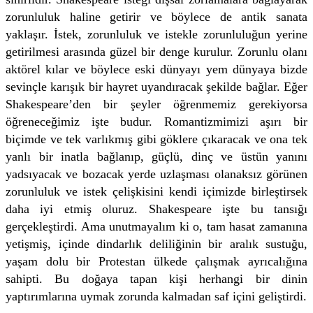
zorunluluk haline getirir ve böylece de antik sanata
yaklaşır. İstek, zorunluluk ve istekle zorunluluğun yerine
getirilmesi arasında güzel bir denge kurulur. Zorunlu olanı
aktörel kılar ve böylece eski dünyayı yem dünyaya bizde
sevinçle karışık bir hayret uyandıracak şekilde bağlar. Eğer
Shakespeare’den bir şeyler öğrenmemiz gerekiyorsa
öğreneceğimiz işte budur. Romantizmimizi aşırı bir
biçimde ve tek varlıkmış gibi göklere çıkaracak ve ona tek
yanlı bir inatla bağlanıp, güçlü, dinç ve üstün yanını
yadsıyacak ve bozacak yerde uzlaşması olanaksız görünen
zorunluluk ve istek çelişkisini kendi içimizde birleştirsek
daha iyi etmiş oluruz. Shakespeare işte bu tansığı
gerçekleştirdi. Ama unutmayalım ki o, tam hasat zamanına
yetişmiş, içinde dindarlık deliliğinin bir aralık sustuğu,
yaşam dolu bir Protestan ülkede çalışmak ayrıcalığına
sahipti. Bu doğaya tapan kişi herhangi bir dinin
yaptırımlarına uymak zorunda kalmadan saf içini geliştirdi.