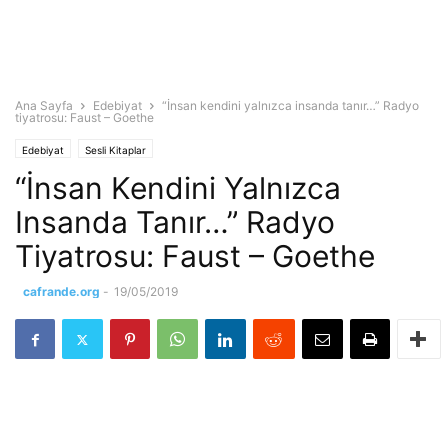
Ana Sayfa
Edebiyat
“İnsan kendini yalnızca insanda tanır…” Radyo
tiyatrosu: Faust – Goethe
Edebiyat
Sesli Kitaplar
“İnsan Kendini Yalnızca
Insanda Tanır…” Radyo
Tiyatrosu: Faust – Goethe
cafrande.org
-
19/05/2019