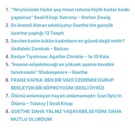
“Yeryüzünde hiçbir şey insan ruhuna hiçlik kadar baskı
yapamaz” Sesli Kitap: Satranç – Stefan Zweig
En önemli Alman edebiyatçı Goethe’nin gençlik
üzerine yaptığı 12 Tespit
Sevilen kadın bütün kadınların en güzeli değil midir?
Vadideki Zambak – Balzac
Radyo Tiyatrosu: Agatha Christie – 1e 10 Kala
“İnsanın erişebileceği en yüksek aşama kendini
tanımasıdır” Shakespeare – Goethe
FRANZ KAFKA: BEN BİR VADİ ÜZERİNDE DURUP
BEKLEYEN BİR KÖPRÜYDÜM (SESLİ ÖYKÜ)
Ölümü anlamayan hayatı anlamamıştır: İvan İlyiç’in
Ölümü – Tolstoy | Sesli Kitap
GOETHE: DAHA YALNIZ YAŞAYABİLSEYDİM, DAHA
MUTLU OLURDUM