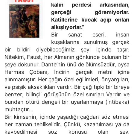
kalın perdesi arkasından,
gerçeği göremiyorlar.
Katillerine kucak açıp onları
alkışlıyorlar.”
Bir sanat eseri, insan
kuşaklarına sunulmuş gerçek
bir bildiri diyebileceğimiz şeyi içinde taşır.
Nitekim, Faust, her Almanın gönlünde bulunan bir
şeye dokunur. Dante’nin ünü de ölümsüzdür, oysa
Hermas Çobanı, İncirin gerçek metni içine
alınmamıştır. Her çağın özel eğilimleri, önyargıları,
ve psişik aksaklıkları vardır. Bir çağ tıpkı bir bireye
benzer; bilinçli görüşünün özel sınırları Vardır ve
bundan ötürü dengeli bir uyarlanmaya (intibaka)
muhtaçtır…
Bir kimsenin, içinde yaşadığı çağdan söz etmesi
her zaman tehlikelidir. Çünkü, kazanılması ya da
kaybedilmesi söz konusu olan şey,