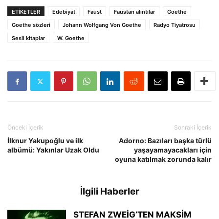
ETIKETLER
Edebiyat
Faust
Faustan alıntılar
Goethe
Goethe sözleri
Johann Wolfgang Von Goethe
Radyo Tiyatrosu
Sesli kitaplar
W. Goethe
Önceki İçerik
Sonraki İçerik
İlknur Yakupoğlu ve ilk
Adorno: Bazıları başka türlü
albümü: Yakınlar Uzak Oldu
yaşayamayacakları için
oyuna katılmak zorunda kalır
İlgili Haberler
STEFAN ZWEİG’TEN MAKSİM