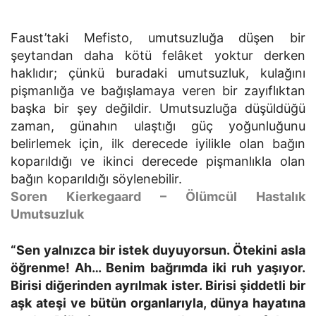
Faust’taki Mefisto, umutsuzluğa düşen bir
şeytandan daha kötü felâket yoktur derken
haklıdır; çünkü buradaki umutsuzluk, kulağını
pişmanlığa ve bağışlamaya veren bir zayıflıktan
başka bir şey değildir. Umutsuzluğa düşüldüğü
zaman, günahın ulaştığı güç yoğunluğunu
belirlemek için, ilk derecede iyilikle olan bağın
koparıldığı ve ikinci derecede pişmanlıkla olan
bağın koparıldığı söylenebilir.
Soren Kierkegaard – Ölümcül Hastalık
Umutsuzluk
“Sen yalnızca bir istek duyuyorsun. Ötekini asla
öğrenme! Ah… Benim bağrımda iki ruh yaşıyor.
Birisi diğerinden ayrılmak ister. Birisi şiddetli bir
aşk ateşi ve bütün organlarıyla, dünya hayatına