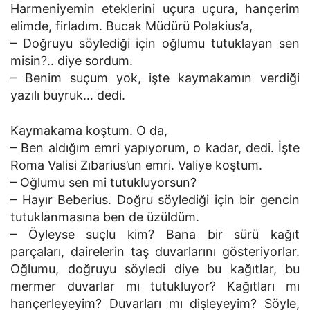
Harmeniyemin eteklerini uçura uçura, hançerim
elimde, firladım. Bucak Müdürü Polakius’a,
– Doğruyu söylediği için oğlumu tutuklayan sen
misin?.. diye sordum.
– Benim suçum yok, işte kaymakamın verdiği
yazılı buyruk… dedi.
Kaymakama koştum. O da,
– Ben aldığım emri yapıyorum, o kadar, dedi. İşte
Roma Valisi Zıbarius’un emri. Valiye koştum.
– Oğlumu sen mi tutukluyorsun?
– Hayır Beberius. Doğru söylediği için bir gencin
tutuklanmasına ben de üzüldüm.
– Öyleyse suçlu kim? Bana bir sürü kağıt
parçaları, dairelerin taş duvarlarını gösteriyorlar.
Oğlumu, doğruyu söyledi diye bu kağıtlar, bu
mermer duvarlar mı tutukluyor? Kağıtları mı
hançerleyeyim? Duvarları mı dişleyeyim? Söyle,