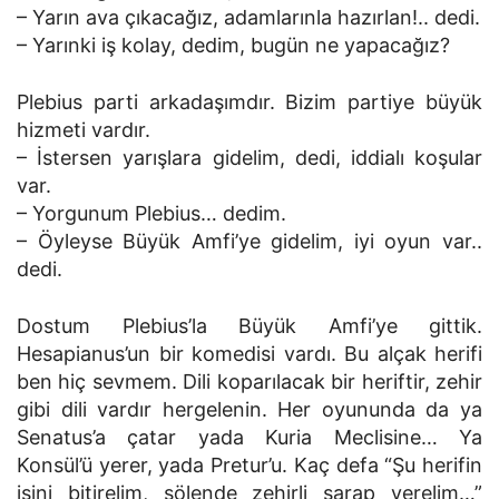
– Yarın ava çıkacağız, adamlarınla hazırlan!.. dedi.
– Yarınki iş kolay, dedim, bugün ne yapacağız?
Plebius parti arkadaşımdır. Bizim partiye büyük
hizmeti vardır.
– İstersen yarışlara gidelim, dedi, iddialı koşular
var.
– Yorgunum Plebius… dedim.
– Öyleyse Büyük Amfi’ye gidelim, iyi oyun var..
dedi.
Dostum Plebius’la Büyük Amfi’ye gittik.
Hesapianus’un bir komedisi vardı. Bu alçak herifi
ben hiç sevmem. Dili koparılacak bir heriftir, zehir
gibi dili vardır hergelenin. Her oyununda da ya
Senatus’a çatar yada Kuria Meclisine… Ya
Konsül’ü yerer, yada Pretur’u. Kaç defa “Şu herifin
işini bitirelim, şölende zehirli şarap verelim…”