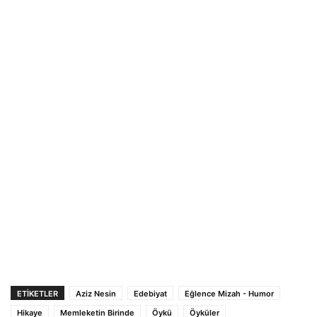
ETIKETLER
Aziz Nesin
Edebiyat
Eğlence Mizah - Humor
Hikaye
Memleketin Birinde
Öykü
Öyküler