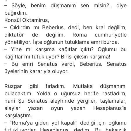
– Söyle, benim düşmanım sen misin?.. diye
bağırdım.
Konsül Oktamirus,
– Çıldırdın mı Beberius, dedi, ben kral değilim,
diktatör de değilim. Roma cumhuriyetle
yönetiliyor. İşte oğlunun tutuklama emri burda.
– Yine mi karşıma kağıtlar çıktı? Oğlumu bu
kağıtlar mı tutukluyor? Birisi çıksın karşıma!
– Bu emri Senatus verdi, Beberius. Senatus
üyelerinin kararıyla oluyor.
Rüzgar gibi fırladım. Mutlaka düşmanımı
bulacaktım. Yolda o uğursuz herife rastladım,
hani Şu Senatus aleyhinde yergiler, taşlamalar,
alaylar yazan oyun yazan Hesapianus’la
karşılaştım.
– “Roma’ya giden yol kapalı” dediği için oğlumu
tutukluyorlar Hesapianus, dedim. Bu haksızlık