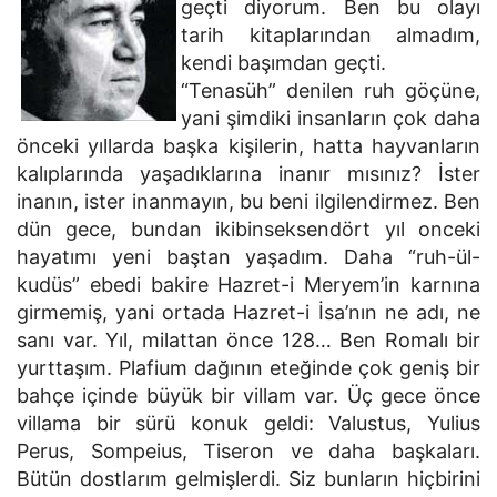
geçti diyorum. Ben bu olayı
tarih kitaplarından almadım,
kendi başımdan geçti.
“Tenasüh” denilen ruh göçüne,
yani şimdiki insanların çok daha
önceki yıllarda başka kişilerin, hatta hayvanların
kalıplarında yaşadıklarına inanır mısınız? İster
inanın, ister inanmayın, bu beni ilgilendirmez. Ben
dün gece, bundan ikibinseksendört yıl onceki
hayatımı yeni baştan yaşadım. Daha “ruh-ül-
kudüs” ebedi bakire Hazret-i Meryem’in karnına
girmemiş, yani ortada Hazret-i İsa’nın ne adı, ne
sanı var. Yıl, milattan önce 128… Ben Romalı bir
yurttaşım. Plafium dağının eteğinde çok geniş bir
bahçe içinde büyük bir villam var. Üç gece önce
villama bir sürü konuk geldi: Valustus, Yulius
Perus, Sompeius, Tiseron ve daha başkaları.
Bütün dostlarım gelmişlerdi. Siz bunların hiçbirini