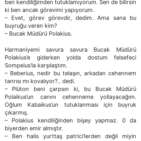
ben kendiliğimden tutuklamıyorum. Sen de bilirsin
ki ben ancak görevimi yapıyorum.
– Evet, görev görevdir, dedim. Ama sana bu
buyruğu veren kim?
– Bucak Müdürü Polakius.
Harmaniyemi savura savura Bucak Müdürü
Polakius’e giderken yolda dostum felsefeci
Sompeius’la karşılaştım.
– Beberius, nedir bu telaşın, arkadan cehennem
tanrısı mı kovalıyor?.. dedi.
– Plüton beni çarpsın ki, bu Bucak Müdürü
Polaikus’un canını cehenneme yollayacağım.
Oğlum Kabaikus’un tutuklanması için buyruk
çıkarmış.
– Polakius kendiliğinden bişey yapmaz. 0 da
biyerden emir almıştır.
– Ben halis yurttaş patrici’lerden değil miyin