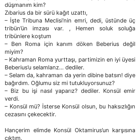
düşmanım kim?
Zıbarius da bir sürü kağıt uzattı,
– İşte Tribuna Meclisi’nin emri, dedi, üstünde üç
tribün’ün imzası var. , Hemen soluk soluğa
tribünlere koştum
– Ben Roma için kanım döken Beberius değil
miyim?
– Kahraman Roma yurttaşı, partimizin en iyi üyesi
Beberius’u selamlanz… dediler.
– Selam da, kahraman da yerin dibine batsın! diye
bağırdım. Oğlumu siz mi tutukluyorsunuz?
– Biz bu işi nasıl yaparız? dediler. Konsül emir
verdi.
– Konsül mü? İsterse Konsül olsun, bu haksızlığın
cezasını çekecektir.
Hançerim elimde Konsül Oktamirus’un karşısına
çıktım.