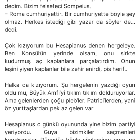
dedim. Bizim felsefeci Sompeius,
– Roma cumhuriyettir. Bir cumhuriyette böyle şey
olmaz. Herkes istediği gibi yazar da söyler de…
dedi.
Çok kızıyorum bu Hesapianus denen hergeleye.
Ben Konsül’ün yerinde olsam, onu sirkte
kudurmuş aç kaplanlara parçalatırdım. Onun
leşini yiyen kaplanlar bile zehirlenirdi, pis herif..
Halka da kızıyorum. Şu hergelenin yazdığı oyun
oldu mu, Büyük Amfi’yi tıklım tıklım dolduruyorlar.
Ama gelenlerden çoğu pleb’ler. Patrici’lerden, yani
öz yurttaşlardan pek az gelen var.
Hesapianus o günkü oyununda yine bizim partiyi
yeriyordu. Güya bizimkiler seçmenleri
kandırmışlar. Düpedüz böyle söylemiyor ama, ne