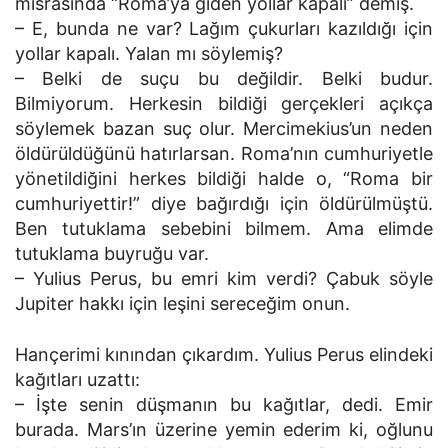
mısrasında “Roma’ya giden yollar kapalı” demiş.
– E, bunda ne var? Lağım çukurları kazıldığı için
yollar kapalı. Yalan mı söylemiş?
– Belki de suçu bu değildir. Belki budur.
Bilmiyorum. Herkesin bildiği gerçekleri açıkça
söylemek bazan suç olur. Mercimekius’un neden
öldürüldüğünü hatırlarsan. Roma’nın cumhuriyetle
yönetildiğini herkes bildiği halde o, “Roma bir
cumhuriyettir!” diye bağırdığı için öldürülmüştü.
Ben tutuklama sebebini bilmem. Ama elimde
tutuklama buyruğu var.
– Yulius Perus, bu emri kim verdi? Çabuk söyle
Jupiter hakkı için leşini sereceğim onun.
Hançerimi kınından çıkardım. Yulius Perus elindeki
kağıtları uzattı:
– İşte senin düşmanın bu kağıtlar, dedi. Emir
burada. Mars’ın üzerine yemin ederim ki, oğlunu