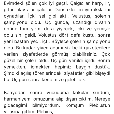
Evimdeki şölen çok iyi geçti. Çalgıcılar harp, lir,
gitar, filavtalar çaldılar. Dansözler en iyi rakslarını
oynadılar. İçki sel gibi aktı. Valustus, şölenin
şampiyonu oldu. Üç günde, uzandığı divanın
önüne tam yirmi defa yiyecek, içki ve yemişle
dolu sini geldi. Volustus dört defa kustu, sonra
yeni baştan yedi, içti. Böylece şölenin şampiyonu
oldu. Bu kadar yiyen adamı siz belki gazetecilere
verilen ziyafetlerde görmüş olabilirsiniz. Çok
güzel bir şölen oldu. Üç gün yenildi içildi. Sonra
yemekten, içmekten hepimiz baygın düştük.
Şimdiki açılış törenlerindeki ziyafetler gibi bişeydi
bu. Üç gün sonra kendimize gelebildik.
Banyodan sonra vücuduma kokular sürdüm,
harmaniyemi omuzuma alıp dışarı çıktım. Nereye
gideceğimi bilmiyordum. Komşum Plebius’un
villasına gittim. Plebius,