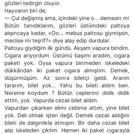
gözleri tedirgin oluyor.
Hayvanın biri de,
— Çul değişmiş ama, içindeki yine o… demesin mi
Bütün tanıdıklarım, gözleri üstümdeki paltoya
alışıncaya kadar, «Oo… mebus paltosu giymişsin,
meclise mi teşrif?» diye alay edip durdular.
Paltoyu giydiğim ilk gündü. Akşam vapura bindim.
Cıgara arıyordum. Üstümü başımı aradım, cıgara
paketi yok. Oysa vapura binmeden iskeledeki
dükkândan iki paket cıgara almıştım. Demek,
düşürmüşüm. Az sonra biletçi geldi. Ararım
tararım, bilet yok… Yahu bu bileti aldım ben.
Nereme koydum ? Bütün ceplerimi didik didik
ettim, yok. Vapurda cezalı bilet aldım.
Vapurdan çıkarken elimi cebime attım, yine bilet
yok. Deli olmak işten değil. Demek cezalı aldığım
bileti de dalgınlıkla atmışım. Bir daha cezalı bilet
alıp iskeleden çıktım. Hemen iki paket cıgarayla