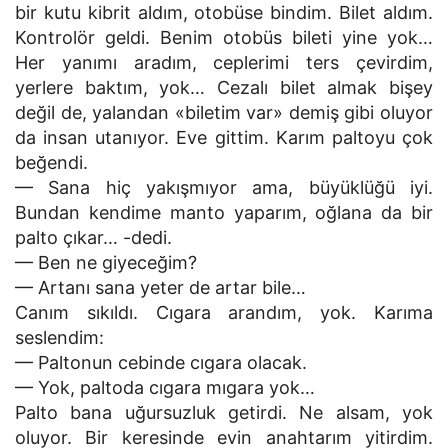
bir kutu kibrit aldım, otobüse bindim. Bilet aldım.
Kontrolör geldi. Benim otobüs bileti yine yok…
Her yanımı aradım, ceplerimi ters çevirdim,
yerlere baktım, yok… Cezalı bilet almak bişey
değil de, yalandan «biletim var» demiş gibi oluyor
da insan utanıyor. Eve gittim. Karım paltoyu çok
beğendi.
— Sana hiç yakışmıyor ama, büyüklüğü iyi.
Bundan kendime manto yaparım, oğlana da bir
palto çıkar… -dedi.
— Ben ne giyeceğim?
— Artanı sana yeter de artar bile…
Canım sıkıldı. Cıgara arandım, yok. Karıma
seslendim:
— Paltonun cebinde cıgara olacak.
— Yok, paltoda cıgara mıgara yok…
Palto bana uğursuzluk getirdi. Ne alsam, yok
oluyor. Bir keresinde evin anahtarım yitirdim.