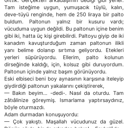
Gittik. Gerçekten arkadaşımın dediği gibi yerler.
Tam isteğime uygun, yumuşacık tüylü, kalın,
deve-tüyü renginde, hem de 250 liraya bir palto
buldum. Paltonun yalnız bir kusuru vardı;
vücuduma uygun değildi. Bu paltonun içine benim
gibi iki, hatta üç kişi girebilirdi. Paltoyu giyip de iki
kanadım kavuşturduğum zaman paltonun ilikli
yanı belime dolanıp sırtıma geliyordu. Etekleri
yerleri süpürüyordu. Ellerim, palto kolunun
dirseğinde kaldığı, için, kolsuz gibi duruyordum.
Paltonun içinde yalnız başım görünüyordu.
Eski elbiseci beni boy aynasının karşısına iteleyip
giydirdiği paltonun yakalarını çekiştirerek,
— Bakın beyim… -dedi-. Nasıl da oturdu. Tam
zâtıâlinize göreymiş. Ismarlama yaptırsaydınız,
böyle oturmazdı.
Adam durmadan konuşuyordu:
— Çok yakıştı. Maşallah vücudunuz da güzel.