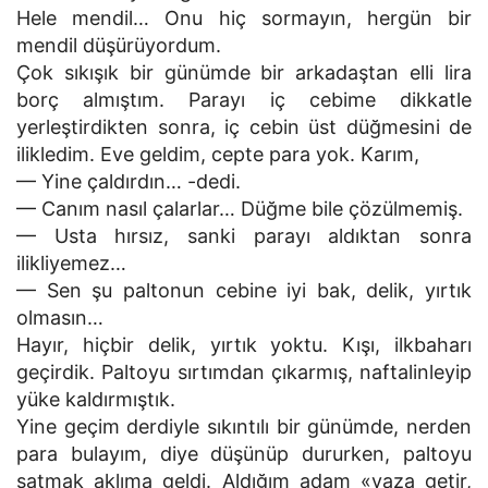
Hele mendil… Onu hiç sormayın, hergün bir
mendil düşürüyordum.
Çok sıkışık bir günümde bir arkadaştan elli lira
borç almıştım. Parayı iç cebime dikkatle
yerleştirdikten sonra, iç cebin üst düğmesini de
ilikledim. Eve geldim, cepte para yok. Karım,
— Yine çaldırdın… -dedi.
— Canım nasıl çalarlar… Düğme bile çözülmemiş.
— Usta hırsız, sanki parayı aldıktan sonra
ilikliyemez…
— Sen şu paltonun cebine iyi bak, delik, yırtık
olmasın…
Hayır, hiçbir delik, yırtık yoktu. Kışı, ilkbaharı
geçirdik. Paltoyu sırtımdan çıkarmış, naftalinleyip
yüke kaldırmıştık.
Yine geçim derdiyle sıkıntılı bir günümde, nerden
para bulayım, diye düşünüp dururken, paltoyu
satmak aklıma geldi. Aldığım adam «yaza getir,