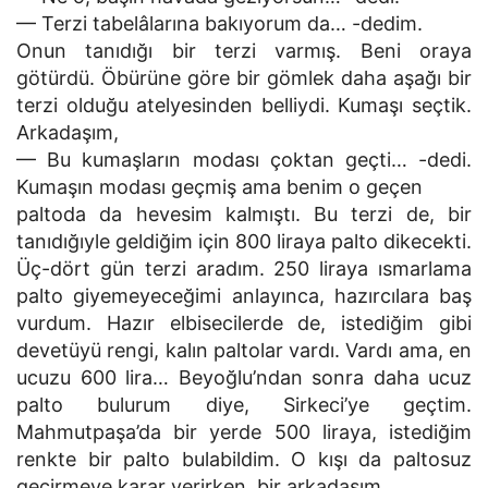
— Terzi tabelâlarına bakıyorum da… -dedim.
Onun tanıdığı bir terzi varmış. Beni oraya
götürdü. Öbürüne göre bir gömlek daha aşağı bir
terzi olduğu atelyesinden belliydi. Kumaşı seçtik.
Arkadaşım,
— Bu kumaşların modası çoktan geçti… -dedi.
Kumaşın modası geçmiş ama benim o geçen
paltoda da hevesim kalmıştı. Bu terzi de, bir
tanıdığıyle geldiğim için 800 liraya palto dikecekti.
Üç-dört gün terzi aradım. 250 liraya ısmarlama
palto giyemeyeceğimi anlayınca, hazırcılara baş
vurdum. Hazır elbisecilerde de, istediğim gibi
devetüyü rengi, kalın paltolar vardı. Vardı ama, en
ucuzu 600 lira… Beyoğlu’ndan sonra daha ucuz
palto bulurum diye, Sirkeci’ye geçtim.
Mahmutpaşa’da bir yerde 500 liraya, istediğim
renkte bir palto bulabildim. O kışı da paltosuz
geçirmeye karar verirken, bir arkadaşım,