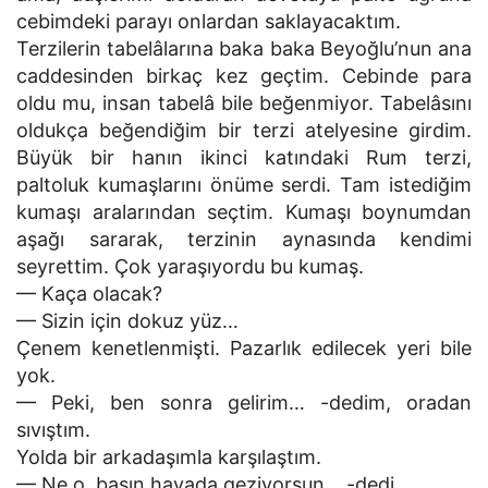
cebimdeki parayı onlardan saklayacaktım.
Terzilerin tabelâlarına baka baka Beyoğlu’nun ana
caddesinden birkaç kez geçtim. Cebinde para
oldu mu, insan tabelâ bile beğenmiyor. Tabelâsını
oldukça beğendiğim bir terzi atelyesine girdim.
Büyük bir hanın ikinci katındaki Rum terzi,
paltoluk kumaşlarını önüme serdi. Tam istediğim
kumaşı aralarından seçtim. Kumaşı boynumdan
aşağı sararak, terzinin aynasında kendimi
seyrettim. Çok yaraşıyordu bu kumaş.
— Kaça olacak?
— Sizin için dokuz yüz…
Çenem kenetlenmişti. Pazarlık edilecek yeri bile
yok.
— Peki, ben sonra gelirim… -dedim, oradan
sıvıştım.
Yolda bir arkadaşımla karşılaştım.
— Ne o, başın havada geziyorsun… -dedi.