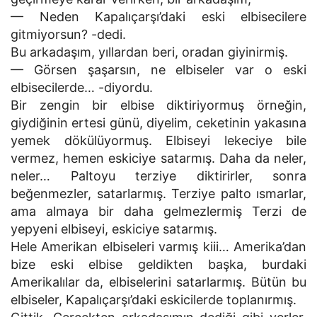
— Neden Kapalıçarşı’daki eski elbisecilere
gitmiyorsun? -dedi.
Bu arkadaşım, yıllardan beri, oradan giyinirmiş.
— Görsen şaşarsın, ne elbiseler var o eski
elbisecilerde… -diyordu.
Bir zengin bir elbise diktiriyormuş örneğin,
giydiğinin ertesi günü, diyelim, ceketinin yakasına
yemek dökülüyormuş. Elbiseyi lekeciye bile
vermez, hemen eskiciye satarmış. Daha da neler,
neler… Paltoyu terziye diktirirler, sonra
beğenmezler, satarlarmış. Terziye palto ısmarlar,
ama almaya bir daha gelmezlermiş Terzi de
yepyeni elbiseyi, eskiciye satarmış.
Hele Amerikan elbiseleri varmış kiii… Amerika’dan
bize eski elbise geldikten başka, burdaki
Amerikalılar da, elbiselerini satarlarmış. Bütün bu
elbiseler, Kapalıçarşı’daki eskicilerde toplanırmış.