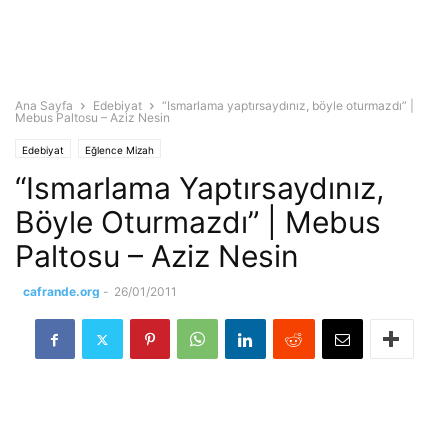
Ana Sayfa
Edebiyat
“Ismarlama yaptırsaydınız, böyle oturmazdı” |
Mebus Paltosu – Aziz Nesin
Edebiyat
Eğlence Mizah
“Ismarlama Yaptırsaydınız,
Böyle Oturmazdı” | Mebus
Paltosu – Aziz Nesin
cafrande.org
-
26/01/2011