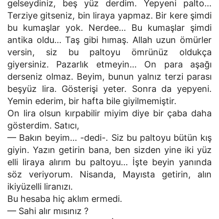
gelseydiniz, beş yüz derdim. Yepyeni palto…
Terziye gitseniz, bin liraya yapmaz. Bir kere şimdi
bu kumaşlar yok. Nerdee… Bu kumaşlar şimdi
antika oldu… Taş gibi hımaş. Allah uzun ömürler
versin, siz bu paltoyu ömrünüz oldukça
giyersiniz. Pazarlık etmeyin… On para aşağı
derseniz olmaz. Beyim, bunun yalnız terzi parası
beşyüz lira. Gösterişi yeter. Sonra da yepyeni.
Yemin ederim, bir hafta bile giyilmemiştir.
On lira olsun kırpabilir miyim diye bir çaba daha
gösterdim. Satıcı,
— Bakın beyim… -dedi-. Siz bu paltoyu bütün kış
giyin. Yazın getirin bana, ben sizden yine iki yüz
elli liraya alırım bu paltoyu… İşte beyin yanında
söz veriyorum. Nisanda, Mayısta getirin, alın
ikiyüzelli liranızı.
Bu hesaba hiç aklım ermedi.
— Sahi alır mısınız ?