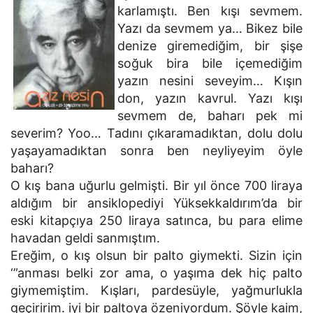
karlamıştı. Ben kışı sevmem.
Yazı da sevmem ya… Bikez bile
denize giremediğim, bir şişe
soğuk bira bile içemediğim
yazın nesini seveyim… Kışın
don, yazın kavrul. Yazı kışı
sevmem de, baharı pek mi
severim? Yoo… Tadını çıkaramadıktan, dolu dolu
yaşayamadıktan sonra ben neyliyeyim öyle
baharı?
O kış bana uğurlu gelmişti. Bir yıl önce 700 liraya
aldığım bir ansiklopediyi Yüksekkaldırım’da bir
eski kitapçıya 250 liraya satınca, bu para elime
havadan geldi sanmıştım.
Ereğim, o kış olsun bir palto giymekti. Sizin için
‘”anması belki zor ama, o yaşıma dek hiç palto
giymemiştim. Kışları, pardesüyle, yağmurlukla
geçiririm. iyi bir paltoya özeniyordum. Şöyle kaim,