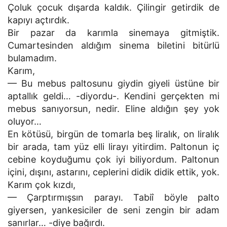
Çoluk çocuk dışarda kaldık. Çilingir getirdik de
kapıyı açtırdık.
Bir pazar da karımla sinemaya gitmiştik.
Cumartesinden aldığım sinema biletini bitürlü
bulamadım.
Karım,
— Bu mebus paltosunu giydin giyeli üstüne bir
aptallık geldi… -diyordu-. Kendini gerçekten mi
mebus sanıyorsun, nedir. Eline aldığın şey yok
oluyor…
En kötüsü, birgün de tomarla beş liralık, on liralık
bir arada, tam yüz elli lirayı yitirdim. Paltonun iç
cebine koyduğumu çok iyi biliyordum. Paltonun
içini, dışını, astarını, ceplerini didik didik ettik, yok.
Karım çok kızdı,
— Çarptırmışsın parayı. Tabiî böyle palto
giyersen, yankesiciler de seni zengin bir adam
sanırlar… -diye bağırdı.