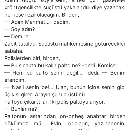
Adımı doğru söylersem, ertesi gün gazeteler
«röntgencilikte suçüstü yakalandı» diye yazacak,
herkese rezil olacağım. Birden,
— Adım Mehmet… -dedim.
— Soy adın?
— Demirer…
Zabıt tutuldu. Suçüstü mahkemesine götürecekler
sabaha.
Polislerden biri, birden,
— Bu sıcakta bu kalın palto ne? -dedi. Komiser,
— Hem bu palto senin değil… -dedi. — Benim
efendim.
— Nasıl senin be!… Ulan, bunun içine senin gibi
üç kişi girer. Arayın şunun üstünü.
Paltoyu çıkarttılar. İki polis paltoyu arıyor.
— Bunlar ne?
Paltonun astarından on-onbeş anahtar birden
dökülmez mü… Evin, odaların, yazıhanenin,