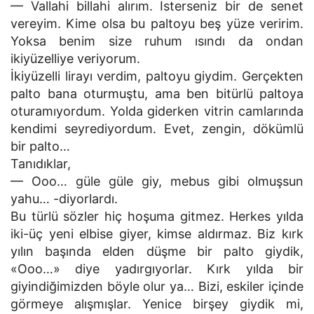
— Vallahi billahi alırım. İsterseniz bir de senet
vereyim. Kime olsa bu paltoyu beş yüze veririm.
Yoksa benim size ruhum ısındı da ondan
ikiyüzelliye veriyorum.
İkiyüzelli lirayı verdim, paltoyu giydim. Gerçekten
palto bana oturmuştu, ama ben bitürlü paltoya
oturamıyordum. Yolda giderken vitrin camlarında
kendimi seyrediyordum. Evet, zengin, dökümlü
bir palto…
Tanıdıklar,
— Ooo… güle güle giy, mebus gibi olmuşsun
yahu… -diyorlardı.
Bu türlü sözler hiç hoşuma gitmez. Herkes yılda
iki-üç yeni elbise giyer, kimse aldırmaz. Biz kırk
yılın başında elden düşme bir palto giydik,
«Ooo…» diye yadırgıyorlar. Kırk yılda bir
giyindiğimizden böyle olur ya… Bizi, eskiler içinde
görmeye alışmışlar. Yenice birşey giydik mi,