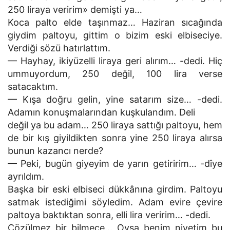
250 liraya veririm» demişti ya…
Koca palto elde taşınmaz… Haziran sıcağında
giydim paltoyu, gittim o bizim eski elbiseciye.
Verdiği sözü hatırlattım.
— Hayhay, ikiyüzelli liraya geri alırım… -dedi. Hiç
ummuyordum, 250 değil, 100 lira verse
satacaktım.
— Kışa doğru gelin, yine satarım size… -dedi.
Adamın konuşmalarından kuşkulandım. Deli
değil ya bu adam… 250 liraya sattığı paltoyu, hem
de bir kış giyildikten sonra yine 250 liraya alırsa
bunun kazancı nerde?
— Peki, bugün giyeyim de yarın getiririm… -dîye
ayrıldım.
Başka bir eski elbiseci dükkânına girdim. Paltoyu
satmak istediğimi söyledim. Adam evire çevire
paltoya baktıktan sonra, elli lira veririm… -dedi.
Çözülmez bir bilmece… Oysa benim niyetim bu