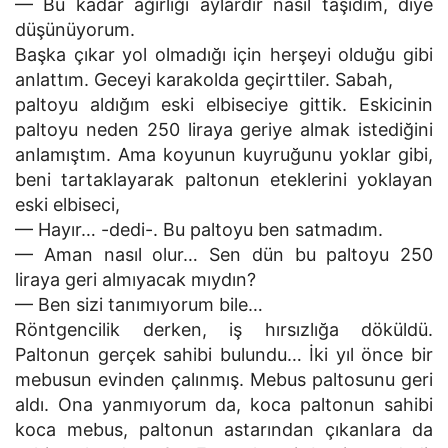
— Bu kadar ağırlığı aylardır nasıl taşıdım, diye
düşünüyorum.
Başka çıkar yol olmadığı için herşeyi olduğu gibi
anlattım. Geceyi karakolda geçirttiler. Sabah,
paltoyu aldığım eski elbiseciye gittik. Eskicinin
paltoyu neden 250 liraya geriye almak istediğini
anlamıştım. Ama koyunun kuyruğunu yoklar gibi,
beni tartaklayarak paltonun eteklerini yoklayan
eski elbiseci,
— Hayır… -dedi-. Bu paltoyu ben satmadım.
— Aman nasıl olur… Sen dün bu paltoyu 250
liraya geri almıyacak mıydın?
— Ben sizi tanımıyorum bile…
Röntgencilik derken, iş hırsızlığa döküldü.
Paltonun gerçek sahibi bulundu… İki yıl önce bir
mebusun evinden çalınmış. Mebus paltosunu geri
aldı. Ona yanmıyorum da, koca paltonun sahibi
koca mebus, paltonun astarından çıkanlara da