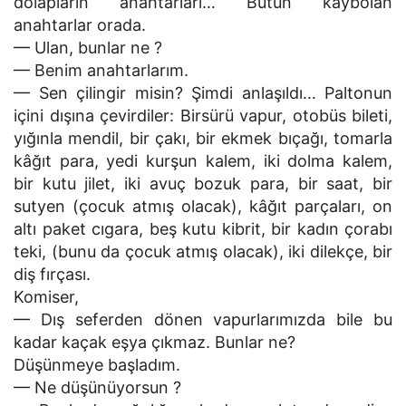
dolapların anahtarları… Bütün kaybolan
anahtarlar orada.
— Ulan, bunlar ne ?
— Benim anahtarlarım.
— Sen çilingir misin? Şimdi anlaşıldı… Paltonun
içini dışına çevirdiler: Birsürü vapur, otobüs bileti,
yığınla mendil, bir çakı, bir ekmek bıçağı, tomarla
kâğıt para, yedi kurşun kalem, iki dolma kalem,
bir kutu jilet, iki avuç bozuk para, bir saat, bir
sutyen (çocuk atmış olacak), kâğıt parçaları, on
altı paket cıgara, beş kutu kibrit, bir kadın çorabı
teki, (bunu da çocuk atmış olacak), iki dilekçe, bir
diş fırçası.
Komiser,
— Dış seferden dönen vapurlarımızda bile bu
kadar kaçak eşya çıkmaz. Bunlar ne?
Düşünmeye başladım.
— Ne düşünüyorsun ?