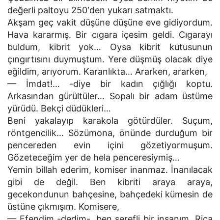
değerli paltoyu 250′den yukarı satmaktı.
Akşam geç vakit düşüne düşüne eve gidiyordum.
Hava kararmış. Bir cıgara içesim geldi. Cıgarayı
buldum, kibrit yok… Oysa kibrit kutusunun
çıngırtısını duymuştum. Yere düşmüş olacak diye
eğildim, arıyorum. Karanlıkta… Ararken, ararken,
— İmdat!… -diye bir kadın çığlığı koptu.
Arkasından gürültüler… Sopalı bir adam üstüme
yürüdü. Bekçi düdükleri…
Beni yakalayıp karakola götürdüler. Suçum,
röntgencilik… Sözümona, önünde durduğum bir
pencereden evin içini gözetiyormuşum.
Gözeteceğim yer de hela penceresiymiş…
Yemin billah ederim, komiser inanmaz. İnanılacak
gibi de değil. Ben kibriti araya araya,
gecekondunun bahçesine, bahçedeki kümesin de
üstüne çıkmışım. Komisere,
— Efendim -dedim-, ben şerefli bir insanım. Rica