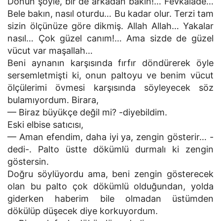
Dönün şöyle, bir de arkadan bakın!… Fevkalâde…
Bele bakın, nasıl oturdu… Bu kadar olur. Terzi tam
sizin ölçünüze göre dikmiş. Allah Allah… Yakalar
nasıl… Çok güzel canım!… Ama sizde de güzel
vücut var maşallah…
Beni aynanın karşısında fırfır döndürerek öyle
sersemletmişti ki, onun paltoyu ve benim vücut
ölçülerimi övmesi karşısında söyleyecek söz
bulamıyordum. Birara,
— Biraz büyükçe değil mi? -diyebildim.
Eski elbise satıcısı,
— Aman efendim, daha iyi ya, zengin gösterir… -
dedi-. Palto üstte dökümlü durmalı ki zengin
göstersin.
Doğru söylüyordu ama, beni zengin gösterecek
olan bu palto çok dökümlü olduğundan, yolda
giderken haberim bile olmadan üstümden
dökülüp düşecek diye korkuyordum.