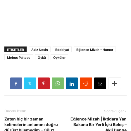
ETIKETLER
Aziz Nesin
Edebiyat
Eğlence Mizah - Humor
Mebus Paltosu
Öykü
Öyküler
Önceki İçerik
Sonraki İçerik
Zaten hiç bir zaman
Eğlence Mizah | İktidara Yan
kelimelerin anlamını doğru
Bakana Bir Yerli İçki Beleş –
dürüst bilemedim – Oğuz
Akli Denge