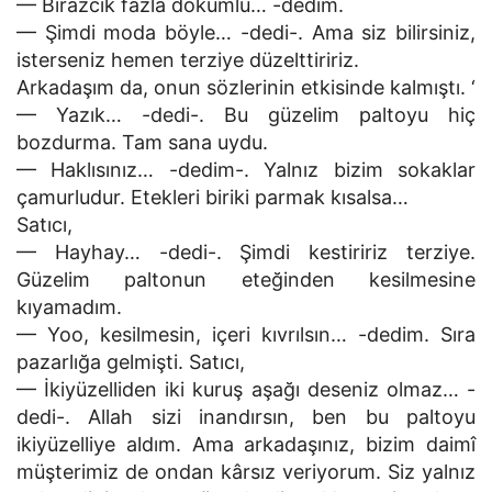
— Birazcık fazla dökümlü… -dedim.
— Şimdi moda böyle… -dedi-. Ama siz bilirsiniz,
isterseniz hemen terziye düzelttiririz.
Arkadaşım da, onun sözlerinin etkisinde kalmıştı. ‘
— Yazık… -dedi-. Bu güzelim paltoyu hiç
bozdurma. Tam sana uydu.
— Haklısınız… -dedim-. Yalnız bizim sokaklar
çamurludur. Etekleri biriki parmak kısalsa…
Satıcı,
— Hayhay… -dedi-. Şimdi kestiririz terziye.
Güzelim paltonun eteğinden kesilmesine
kıyamadım.
— Yoo, kesilmesin, içeri kıvrılsın… -dedim. Sıra
pazarlığa gelmişti. Satıcı,
— İkiyüzelliden iki kuruş aşağı deseniz olmaz… -
dedi-. Allah sizi inandırsın, ben bu paltoyu
ikiyüzelliye aldım. Ama arkadaşınız, bizim daimî
müşterimiz de ondan kârsız veriyorum. Siz yalnız