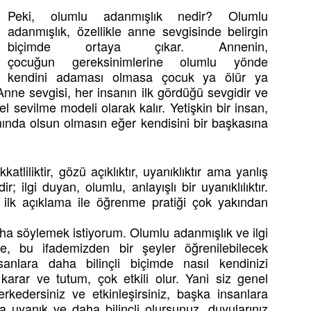
Peki, olumlu adanmışlık nedir? Olumlu
adanmışlık, özellikle anne sevgisinde belirgin
biçimde ortaya çıkar. Annenin,
çocuğun gereksinimlerine olumlu yönde
kendini adaması olmasa çocuk ya ölür ya
Anne sevgisi, her insanın ilk gördüğü sevgidir ve
sevilme modeli olarak kalır. Yetişkin bir insan,
ımında olsun olmasın eğer kendisini bir başkasına
tliliktir, gözü açıklıktır, uyanıklıktır ama yanlış
 ilgi duyan, olumlu, anlayışlı bir uyanıklılıktır.
ilk açıklama ile öğrenme pratiği çok yakından
ha söylemek istiyorum. Olumlu adanmışlık ve ilgi
se, bu ifademizden bir şeyler öğrenilebilecek
anlara daha bilinçli biçimde nasıl kendinizi
 karar ve tutum, çok etkili olur. Yani siz genel
rkedersiniz ve etkinleşirsiniz, başka insanlara
ha uyanık ve daha bilinçli olursunuz, duyularınız