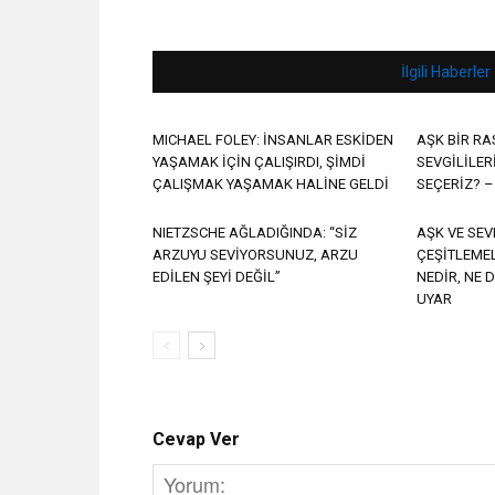
İlgili Haberler
MICHAEL FOLEY: İNSANLAR ESKİDEN
AŞK BİR RA
YAŞAMAK İÇİN ÇALIŞIRDI, ŞİMDİ
SEVGİLİLER
ÇALIŞMAK YAŞAMAK HALİNE GELDİ
SEÇERİZ? –
NIETZSCHE AĞLADIĞINDA: “SİZ
AŞK VE SEV
ARZUYU SEVİYORSUNUZ, ARZU
ÇEŞİTLEME
EDİLEN ŞEYİ DEĞİL”
NEDİR, NE 
UYAR
Cevap Ver