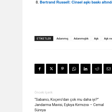
Bertrand Russell: Cinsel aşkı baskı altın
ETIKETLER
Adanmış
Adanmışlık
Aşk
Aşk n
Önceki İçerik
“Sabancı, Koçero’dan çok mu daha iyi?”
Jandarma Mavisi, Eşkıya Kırmızısı – Cemal
Süreya