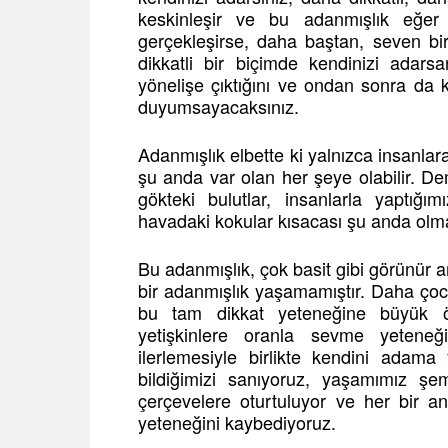
keskinleşir ve bu adanmışlık eğer g
gerçekleşirse, daha baştan, seven bir
dikkatli bir biçimde kendinizi adar
yönelişe çıktığını ve ondan sonra da
duyumsayacaksınız.
Adanmışlık elbette ki yalnızca insanla
şu anda var olan her şeye olabilir. De
gökteki bulutlar, insanlarla yaptığı
havadaki kokular kısacası şu anda olmak
Bu adanmışlık, çok basit gibi görünür 
bir adanmışlık yaşamamıştır. Daha ço
bu tam dikkat yeteneğine büyük ö
yetişkinlere oranla sevme yeteneğ
ilerlemesiyle birlikte kendini adam
bildiğimizi sanıyoruz, yaşamımız şema
çerçevelere oturtuluyor ve her bir an 
yeteneğini kaybediyoruz.