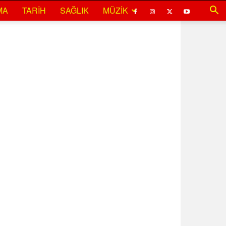
MA
TARIH
SAĞLIK
MÜZIK