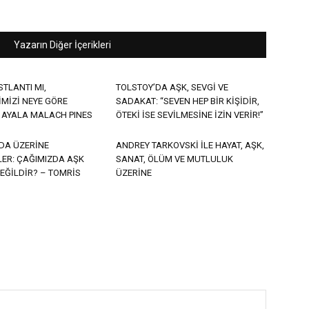
Yazarın Diğer İçerikleri
STLANTI MI,
TOLSTOY’DA AŞK, SEVGİ VE
İMİZİ NEYE GÖRE
SADAKAT: “SEVEN HEP BİR KİŞİDİR,
 AYALA MALACH PINES
ÖTEKİ İSE SEVİLMESİNE İZİN VERİR!”
DA ÜZERİNE
ANDREY TARKOVSKİ İLE HAYAT, AŞK,
LER: ÇAĞIMIZDA AŞK
SANAT, ÖLÜM VE MUTLULUK
DEĞİLDİR? – TOMRİS
ÜZERİNE