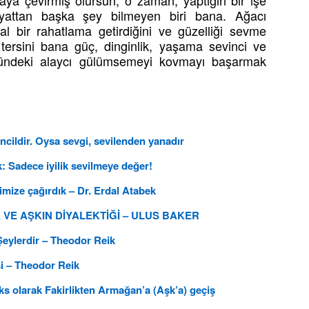
raya çevirmiş olursun; o zaman, yaptığın bir işe
iyattan başka şey bilmeyen biri bana. Ağacı
 bir rahatlama getirdiğini ve güzelliği sevme
ersini bana güç, dinginlik, yaşama sevinci ve
zündeki alaycı gülümsemeyi kovmayı başarmak
encildir. Oysa sevgi, sevilenden yanadır
k: Sadece iyilik sevilmeye değer!
imize çağırdık – Dr. Erdal Atabek
A VE AŞKIN DİYALEKTİĞİ – ULUS BAKER
Şeylerdir – Theodor Reik
isi – Theodor Reik
oks olarak Fakirlikten Armağan’a (Aşk’a) geçiş