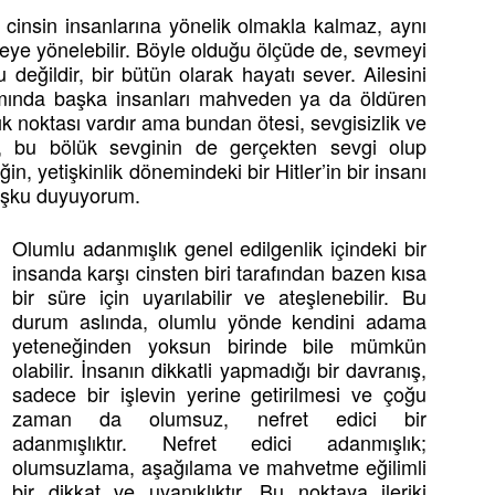
 cinsin insanlarına yönelik olmakla kalmaz, aynı
eye yönelebilir. Böyle olduğu ölçüde de, sevmeyi
 değildir, bir bütün olarak hayatı sever. Ailesini
mında başka insanları mahveden ya da öldüren
lık noktası vardır ama bundan ötesi, sevgisizlik ve
en, bu bölük sevginin de gerçekten sevgi olup
 yetişkinlik dönemindeki bir Hitler’in bir insanı
uşku duyuyorum.
Olumlu adanmışlık genel edilgenlik içindeki bir
insanda karşı cinsten biri tarafından bazen kısa
bir süre için uyarılabilir ve ateşlenebilir. Bu
durum aslında, olumlu yönde kendini adama
yeteneğinden yoksun birinde bile mümkün
olabilir. İnsanın dikkatli yapmadığı bir davranış,
sadece bir işlevin yerine getirilmesi ve çoğu
zaman da olumsuz, nefret edici bir
adanmışlıktır. Nefret edici adanmışlık;
olumsuzlama, aşağılama ve mahvetme eğilimli
bir dikkat ve uyanıklıktır. Bu noktaya ileriki