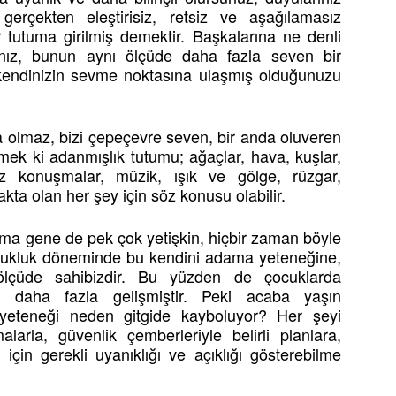
erçekten eleştirisiz, retsiz ve aşağılamasız
 tutuma girilmiş demektir. Başkalarına ne denli
sanız, bunun aynı ölçüde daha fazla seven bir
 kendinizin sevme noktasına ulaşmış olduğunuzu
ra olmaz, bizi çepeçevre seven, bir anda oluveren
mek ki adanmışlık tutumu; ağaçlar, hava, kuşlar,
mız konuşmalar, müzik, ışık ve gölge, rüzgar,
ta olan her şey için söz konusu olabilir.
ama gene de pek çok yetişkin, hiçbir zaman böyle
cukluk döneminde bu kendini adama yeteneğine,
lçüde sahibizdir. Bu yüzden de çocuklarda
i daha fazla gelişmiştir. Peki acaba yaşın
a yeteneği neden gitgide kayboluyor? Her şeyi
larla, güvenlik çemberleriyle belirli planlara,
için gerekli uyanıklığı ve açıklığı gösterebilme