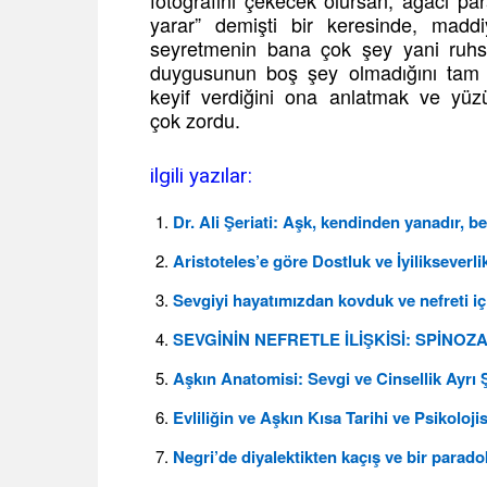
fotoğrafını çekecek olursan, ağacı pa
yarar” demişti bir keresinde, madd
seyretmenin bana çok şey yani ruhsal
duygusunun boş şey olmadığını tam t
keyif verdiğini ona anlatmak ve yü
çok zordu.
ilgili yazılar:
Dr. Ali Şeriati: Aşk, kendinden yanadır, b
Aristoteles’e göre Dostluk ve İyilikseverli
Sevgiyi hayatımızdan kovduk ve nefreti iç
SEVGİNİN NEFRETLE İLİŞKİSİ: SPİNOZ
Aşkın Anatomisi: Sevgi ve Cinsellik Ayrı 
Evliliğin ve Aşkın Kısa Tarihi ve Psikoloj
Negri’de diyalektikten kaçış ve bir parad