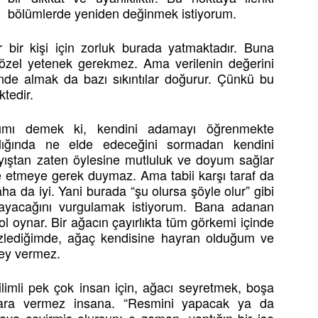
bölümlerde yeniden değinmek istiyorum.
 bir kişi için zorluk burada yatmaktadır. Buna
in özel yetenek gerekmez. Ama verilenin değerini
ğinde almak da bazı sıkıntılar doğurur. Çünkü bu
tedir.
ımı demek ki, kendini adamayı öğrenmekte
ılığında ne elde edeceğini sormadan kendini
ıştan zaten öylesine mutluluk ve doyum sağlar
de etmeye gerek duymaz. Ama tabii karşı taraf da
 da iyi. Yani burada “şu olursa şöyle olur” gibi
mayacağını vurgulamak istiyorum. Bana adanan
 oynar. Bir ağacın çayırlıkta tüm görkemi içinde
özlediğimde, ağaç kendisine hayran olduğum ve
şey vermez.
imli pek çok insan için, ağacı seyretmek, boşa
ara vermez insana. “Resmini yapacak ya da