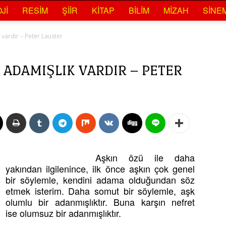
JI
RESIM
ŞIIR
KITAP
BILIM
MIZAH
SINE
vardır – Peter Lauster
 ADAMIŞLIK VARDIR – PETER
Aşkın özü ile daha
yakından ilgilenince, ilk önce aşkın çok genel
bir söylemle, kendini adama olduğundan söz
etmek isterim. Daha somut bir söylemle, aşk
olumlu bir adanmışlıktır. Buna karşın nefret
ise olumsuz bir adanmışlıktır.