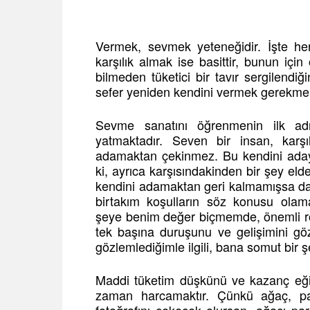
Vermek, sevmek yeteneğidir. İşte her
karşılık almak ise basittir, bunun iç
bilmeden tüketici bir tavır sergilendi
sefer yeniden kendini vermek gerekmek
Sevme sanatını öğrenmenin ilk ad
yatmaktadır. Seven bir insan, karş
adamaktan çekinmez. Bu kendini aday
ki, ayrıca karşısındakinden bir şey el
kendini adamaktan geri kalmamışsa daha
birtakım koşulların söz konusu ola
şeye benim değer biçmemde, önemli rol
tek başına duruşunu ve gelişimini g
gözlemlediğimle ilgili, bana somut bir 
Maddi tüketim düşkünü ve kazanç eğil
zaman harcamaktır. Çünkü ağaç, p