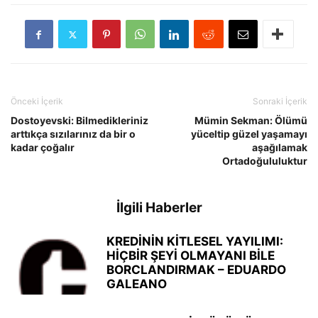
Önceki İçerik
Sonraki İçerik
Dostoyevski: Bilmedikleriniz
Mümin Sekman: Ölümü
arttıkça sızılarınız da bir o
yüceltip güzel yaşamayı
kadar çoğalır
aşağılamak
Ortadoğululuktur
İlgili Haberler
KREDİNİN KİTLESEL YAYILIMI:
HİÇBİR ŞEYİ OLMAYANI BİLE
BORCLANDIRMAK – EDUARDO
GALEANO