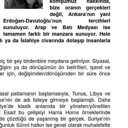
komşumuz hakkında,
bize oranın gerçekleri
değil, Ankara’nın yani
Erdoğan-Davutoğlu’nun tercihleri
sunuluyor. Arap ve Batı Medyası ise
tamamen farklı bir manzara sunuyor. Hele
 ya da İslahiye civarında dolaşıp insanlarla
hiç bir şey birdenbire meydana gelmiyor. Siyasal,
ğişim ya da dönüşümün ön belirtileri, işaret ve
iler için, değişimden/dönüşümden bir süre önce
yasal patlamanın başlamasıyla, Tunus, Libya ve
iye’nin de adı listeye girmeye başlamıştı. Daha
e’de klasik anlamda bir yöneten/yönetilen
 Hafız Esad bu çelişkiyi Hama Homs örneklerinde
tle çözdüğü de yaşanmış bir gerçek. Suriye’nin
oğunluk Sünni halkın ise genel olarak muhalefette