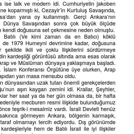
upa ise laik ve modern idi. Cumhuriyetin jakoben
ine koparmıştı ki, Cezayir’in Kurtuluş Savaşında,
sa’dan yana oy kullanmıştı. Gerçi Ankara’nın
 2. Dünya Savaşından sonra çok büyük ölçüde
ın kendi doğusuna set çekmesine neden olmuştu.
n Batılı (Ve kimi zaman da en Batıcı) köklü
lki de 1979 Humeyni devrimine kadar, doğusuna
 şekilde ikili ve çoklu ilişkilerini sürdürmeye
if din kardeşliği görüntüsü altında ama esas olarak
 Arap ve Müslüman dünyaya yaklaşmaya başladı.
. İslam Konferansı Örgütüne üye olurken, Arap
 kapıdan yan masa mensubu oldu.
n dünyasından uzak tutan önemli gerekçelerden
u’nun aşırı kaygan zemini idi. Krallar, Şeyhler,
faklar her saat ya da her gün olmasa da, bir hafta
D nedeniyle mecburen resmi ilişkide bulunduğumuz
önce teşrik-i mesaimiz vardı. İsrail Devleti henüz
r sakınca görmeyen Ankara, bölgenin karmaşık,
kça taraf olmamayı tercih ediyordu. Dış görünümde
eşleriyle hem de Batılı İsrail ile iyi ilişkiler