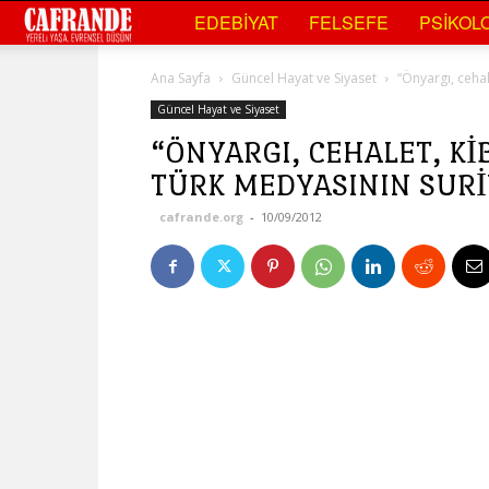
Cafrande
EDEBIYAT
FELSEFE
PSIKOLO
Kültür
Ana Sayfa
Güncel Hayat ve Siyaset
“Önyargı, cehal
Sanat
Güncel Hayat ve Siyaset
“ÖNYARGI, CEHALET, KIB
TÜRK MEDYASININ SURI
cafrande.org
-
10/09/2012