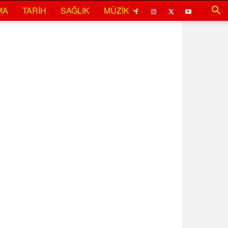
MA
TARIH
SAĞLIK
MÜZIK