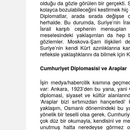
olduğu da gözle görülen bir gerçekti.
kolayca bozulabileceğini kestirmek hiç 
Diplomatlar, arada sırada değişse d
herhalde. Bu durumda, Suriye’nin İran
İsrail karşıtı cephenin mensupları
meselesindeki yaklaşımları da hep b
gözlemler. Moskova-Şam ilişkileri 
Suriye’nin kendi Kürt azınlıklarına ka
refleksle yaklaştıklarını da bilmek iç
Cumhuriyet Diplomasisi ve Araplar
İşin medya/habercilik kısmına geçmed
var: Ankara, 1923’den bu yana, yani 
diplomasi, siyaset ve kültür alanları
‘Araplar bizi sırtımızdan hançerledi’ 
yaklaşım, Osmanlı dönemindeki bu yak
yönelik bir teselli olsa gerek. Cumhuriy
çok düz bir okumayla, kendisini ve me
unutmuş hatta neredeyse görmez ol