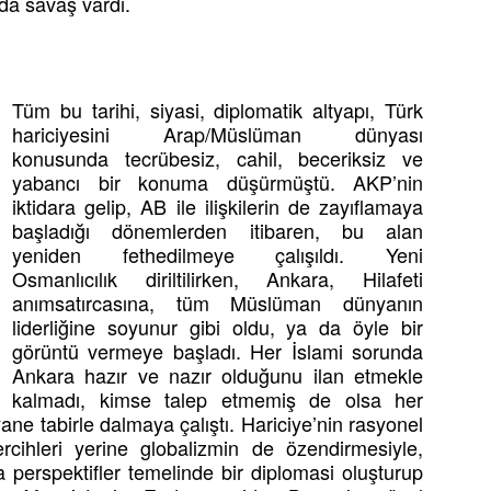
nda savaş vardı.
Tüm bu tarihi, siyasi, diplomatik altyapı, Türk
hariciyesini Arap/Müslüman dünyası
konusunda tecrübesiz, cahil, beceriksiz ve
yabancı bir konuma düşürmüştü. AKP’nin
iktidara gelip, AB ile ilişkilerin de zayıflamaya
başladığı dönemlerden itibaren, bu alan
yeniden fethedilmeye çalışıldı. Yeni
Osmanlıcılık diriltilirken, Ankara, Hilafeti
anımsatırcasına, tüm Müslüman dünyanın
liderliğine soyunur gibi oldu, ya da öyle bir
görüntü vermeye başladı. Her İslami sorunda
Ankara hazır ve nazır olduğunu ilan etmekle
kalmadı, kimse talep etmemiş de olsa her
ne tabirle dalmaya çalıştı. Hariciye’nin rasyonel
ercihleri yerine globalizmin de özendirmesiyle,
a perspektifler temelinde bir diplomasi oluşturup