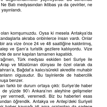
Ne Batı medyasından iktibas ya da çeviriler, ne
 yayınlandı.
ız olan komşumuzdu. Oysa ki mesela Antakya’da
andaşlarla akraba onbinlerce insan vardı. Onlar
a bir ara vize önce 24 ve 48 saatliğine kaldırılmış,
lep ve Şam’a turistik gezilere katılıyordu. Vize
de de sınır kapıları tamamen kapatıldı.
rağmen, Türk medyası eskiden beri Suriye ile
 Arap ve Müslüman dünyası ile özel olarak da
ahran’a, Bağdat’a kalıcı/sürekli akredite muhabir
ların olgusudur. Bu tayinlerde de habercilik
lmuşa benzer.
n farklı bir durum ortaya çıktı: Suriye’de haber
ki de yüzde 90’ı Ankara’nın aleyhine gelişmeler
yer vermedi, veremedi. Biz bu haberleri esas
sından öğrendik. Antakya ve Antep’deki Suriyeli
 bir haber kaynağı idi ama oralardan da sadece