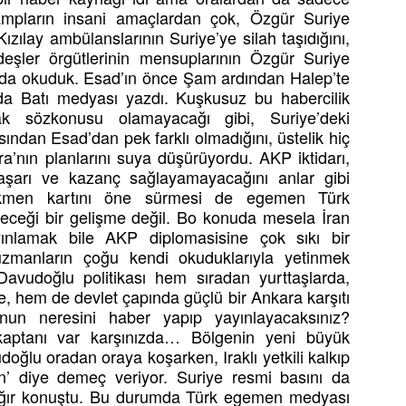
ampların insani amaçlardan çok, Özgür Suriye
ızılay ambülanslarının Suriye’ye silah taşıdığını,
şler örgütlerinin mensuplarının Özgür Suriye
yada okuduk. Esad’ın önce Şam ardından Halep’te
da Batı medyası yazdı. Kuşkusuz bu habercilik
ak sözkonusu olamayacağı gibi, Suriye’deki
ından Esad’dan pek farklı olmadığını, üstelik hiç
’nın planlarını suya düşürüyordu. AKP iktidarı,
başarı ve kazanç sağlayamayacağını anlar gibi
rkmen kartını öne sürmesi de egemen Türk
leceği bir gelişme değil. Bo konuda mesela İran
yınlamak bile AKP diplomasisine çok sıkı bir
 uzmanların çoğu kendi okuduklarıyla yetinmek
Davudoğlu politikası hem sıradan yurttaşlarda,
de, hem de devlet çapında güçlü bir Ankara karşıtı
un neresini haber yapıp yayınlayacaksınız?
aptanı var karşınızda… Bölgenin yeni büyük
ğlu oradan oraya koşarken, Iraklı yetkili kalkıp
lın’ diye demeç veriyor. Suriye resmi basını da
n ağır konuştu. Bu durumda Türk egemen medyası