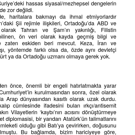
 Suriye’deki hassas siyasal/mezhepsel dengelerin
de zor değildi.
e, haritalara bakmayı da ihmal etmiyorlardır
’daki Şii rejimle ilişkileri, Ortadoğu’da ABD ve
 olarak Tahran ve Şam’ın yakınlığı, Filistin
ilinen, ön veri olarak kayda geçmiş bilgi ve
de zaten eskiden beri mevcut. Keza, İran ve
rşı, yöntemde farklı olsa da, özde aynı devletçi
in Kürt ya da Ortadoğu uzmanı olmaya gerek yok.
en önce, önemli bir engeli hatırlatmakta yarar
Cumhuriyet’in kurulmasından sonra, özel olarak
nda Arap dünyasından kasıtlı olarak uzak durdu.
kalıp cümlesinde ifadesini bulan ırkçı/antisemit
ın Vilayetlerin ‘kaybı’nın acısını dönüştürmeye
et diplomasisi, bir yandan Atatürk’ün talimatlarını
mleketi olduğu gibi Batı’ya çevirirken, doğusunu
muştu. Bu bağlamda, bizim hariciyeye göre,