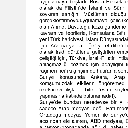
uygulamaya başladı. Bosna-Hersek’te
olarak da Filistin’de İslami ve Sünn
soykırım sanığını Müslüman olduğu 
gerçekleştirmeye/uygulamaya çalışır
olan Ahmet Davutoğlu kozu gündeme geld
kavram ve teorilerle, Komşularla Sıfır 
yeni Türk hariciyesi, İslam Dünyasındak
için, Arapça ya da diğer yerel dilleri
olarak iradi dürtülerle geliştirilen e
çeliştiği için, Türkiye, İsrail-Filistin ih
anlaşmazlığı çözmek için adaylığını
rağmen her iki girişim de hüsranla son
Suriye konusunda Ankara, Arap 
komşumuzdaki etkilerini öngöremedi
özel/ailevi ilişkiler bile, resmi sö
yapmasına katkıda bulunamadı(!).
Suriye’de bundan neredeyse bir yıl 
sadece Arap medyası değil Batı medya
Ortadoğu medyası Yemen ile Suriye’dek
açısından ele alırken, ABD medyası, E
ajitasyon-propaganda ağırlıklı haber