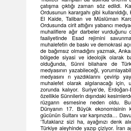
çatışma çıktığı zaman söz edildi. K
Ordusunun karargahı gibi kullanıldığı, K
El Kaide, Taliban ve Müslüman Karde
Ordusunda cirit attığını yabancı med
muhaliflere ağır darbeler vurduğunu 
faaliyetinde Esad rejimini savunm
muhalefetin de baskı ve demokrasi açıs
de bağımsız olmadığını yazmak, Ankara
bölgede siyasi ve ideolojik olarak 
olduğunda, Sünni bilahare de Tü
medyasının yazabileceği, yorumlayabi
medyasını n yazdıklarını çevirip ya
muhalefet olarak algılanacağı için,
zorunda kalıyor. Suriye’de, Erdoğan-
özellikle Sünnilerin dışındaki kesimler
rüzgarın esmesine neden oldu. Bun
Dünyanın 17. Büyük ekonomisinin k
gücünün Sultanı var karşınızda… Davudo
‘Tutaklarız sizi ha, ayağınızı denk a
Türkiye aleyhinde yazıp çiziyor. İra