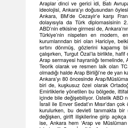
Araplar dinci ve gerici idi, Batı Avr
ideolojisi, Ankara’yı doğusundan öyles
Ankara, BM’de Cezayir’e karşı Fran
dolayısıyla da Türk diplomasisinin
ABD’nin etkisine girmesi de, Ankara’n
Türkiye’nin nispeten en modern, e
kurumlarından biri olan Hariciye, be
sırtını dönmüş, gözlerini kapamış bir
çalışırken, Turgut Özal’la birlikte, haf
Arap sermayesi hayranlığı temelinde,
Teorik olarak ve resmen laik olan TC
olmadığı halde Arap Birliği’ne de yan
Ankara’yı 80 öncesinde Arap/Müslüma
biri de, kuşkusuz özel olarak Ortadoğ
Emirliklerle yönetilen bu bölgede, itti
içinde bile değişebiliyor. Üstelik AB
İsrail ile Enver Sedat’ın Mısır’dan çok 
kurulurken, bu devleti tanımakta bi
değişken, girift ilişkilerine girip açı
ise, Ankara hem ‘Arap ve Müslüman kard