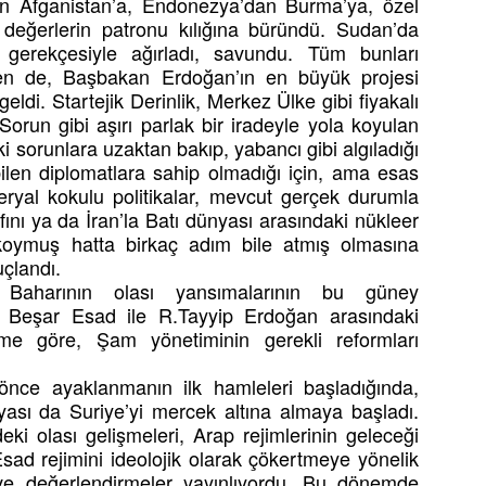
n Afganistan’a, Endonezya’dan Burma’ya, özel
i değerlerin patronu kılığına büründü. Sudan’da
gerekçesiyle ağırladı, savundu. Tüm bunları
ken de, Başbakan Erdoğan’ın en büyük projesi
i. Startejik Derinlik, Merkez Ülke gibi fiyakalı
Sorun gibi aşırı parlak bir iradeyle yola koyulan
i sorunlara uzaktan bakıp, yabancı gibi algıladığı
 bilen diplomatlara sahip olmadığı için, ama esas
mperyal kokulu politikalar, mevcut gerçek durumla
tilafını ya da İran’la Batı dünyası arasındaki nükleer
 koymuş hatta birkaç adım bile atmış olmasına
uçlandı.
Baharının olası yansımalarının bu güney
. Beşar Esad ile R.Tayyip Erdoğan arasındaki
yleme göre, Şam yönetiminin gerekli reformları
önce ayaklanmanın ilk hamleleri başladığında,
sı da Suriye’yi mercek altına almaya başladı.
i olası gelişmeleri, Arap rejimlerinin geleceği
sad rejimini ideolojik olarak çökertmeye yönelik
 ve değerlendirmeler yayınlıyordu. Bu dönemde