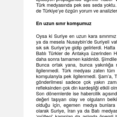
Türk medyasında pek ses seda yoktu. 
de Türkiye’ye özgün yorum ve analizler
En uzun sınır komşumuz
Oysa ki Suriye en uzun kara sınırım
ya da mesela Nusaybin’de Suriyeli vat
sık sık Suriye’ye gidip gelirlerdi. Hatt
Batılı Türkler de Antakya üzerinden Ha
daha sonra tamamen kaldırıldı. Şimdiler
Bunca ortak yana, bunca yakınlığa 
ilgilenmedi. Türk medyası zaten tüm
komşularıyla pek ilgilenmedi. Şam’a, T
gönderilmesi sadece çok yakın zaman
refleksinden çok din kardeşliği etkili o
Son dönemlerde ise habercilik açısında
değeri taşıyan olay ve olguların bel
olduğu için, egemen medya bunlara 
olarak Suriye, İran ya da Batı medya
‘mülteci’ kampları da aslında önemli