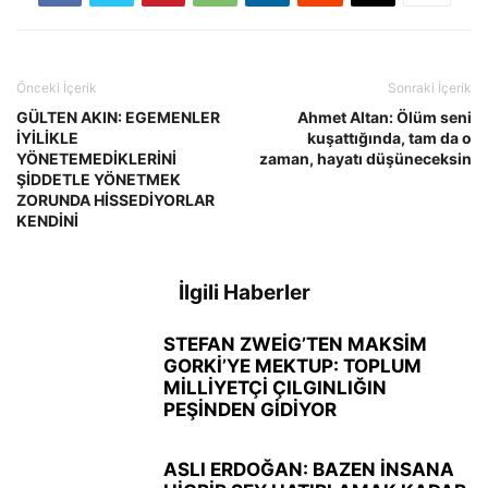
Önceki İçerik
Sonraki İçerik
GÜLTEN AKIN: EGEMENLER
Ahmet Altan: Ölüm seni
İYİLİKLE
kuşattığında, tam da o
YÖNETEMEDİKLERİNİ
zaman, hayatı düşüneceksin
ŞİDDETLE YÖNETMEK
ZORUNDA HİSSEDİYORLAR
KENDİNİ
İlgili Haberler
STEFAN ZWEİG’TEN MAKSİM
GORKİ’YE MEKTUP: TOPLUM
MİLLİYETÇİ ÇILGINLIĞIN
PEŞİNDEN GİDİYOR
ASLI ERDOĞAN: BAZEN İNSANA