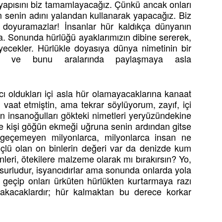
 yapısını biz tamamlayacağız. Çünkü ancak onları
 senin adını yalandan kullanarak yapacağız. Biz
a doyuramazlar! İnsanlar hür kaldıkça dünyanın
a. Sonunda hürlüğü ayaklarımızın dibine sererek,
diyecekler. Hürlükle doyasıya dünya nimetinin bir
lar ve bunu aralarında paylaşmaya asla
ı oldukları içi asla hür olamayacaklarına kanaat
 vaat etmiştin, ama tekrar söylüyorum, zayıf, içi
 insanoğulları gökteki nimetleri yeryüzündekine
rce kişi göğün ekmeği uğruna senin ardından gitse
 geçemeyen milyonlarca, milyonlarca insan ne
lü olan on binlerin değeri var da denizde kum
leri, ötekilere malzeme olarak mı bırakırsın? Yo,
 Kusurludur, isyancıdırlar ama sonunda onlarda yola
a geçip onları ürküten hürlükten kurtarmaya razı
akacaklardır; hür kalmaktan bu derece korkar