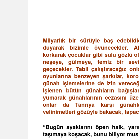
Milyarlık bir sürüyle baş edebild
duyarak bizimle övünecekler. Akı
korkarak çocuklar gibi sulu gözlü ol
neşeye, gülmeye, temiz bir sev
geçecekler. Tabii çalıştıracağız on
oyunlarına benzeyen şarkılar, kor
günah işlemelerine de izin vereceğ
işlenen bütün günahların bağışla
yumarak günahlarının cezasını üzer
onlar da Tanrıya karşı günahla
velinimetleri gözüyle bakacak, tapa
“Bugün ayaklarını öpen halk, yarı
taşımaya koşacak, bunu biliyor m