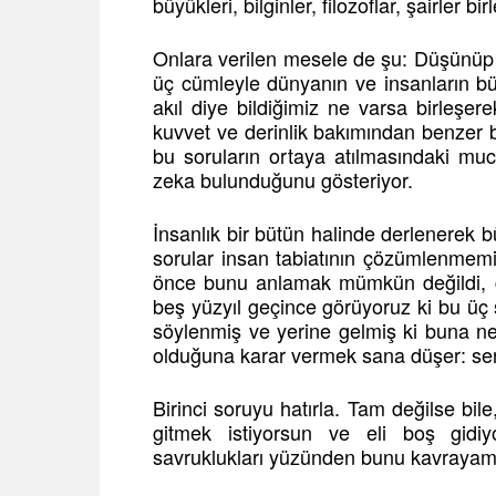
büyükleri, bilginler, filozoflar, şairler bir
Onlara verilen mesele de şu: Düşünüp 
üç cümleyle dünyanın ve insanların b
akıl diye bildiğimiz ne varsa birleşe
kuvvet ve derinlik bakımından benzer bi
bu soruların ortaya atılmasındaki muc
zeka bulunduğunu gösteriyor.
İnsanlık bir bütün halinde derlenerek b
sorular insan tabiatının çözümlenmemiş
önce bunu anlamak mümkün değildi, ge
beş yüzyıl geçince görüyoruz ki bu üç 
söylenmiş ve yerine gelmiş ki buna ne bi
olduğuna karar vermek sana düşer: se
Birinci soruyu hatırla. Tam değilse bil
gitmek istiyorsun ve eli boş gidiy
savruklukları yüzünden bunu kavrayam