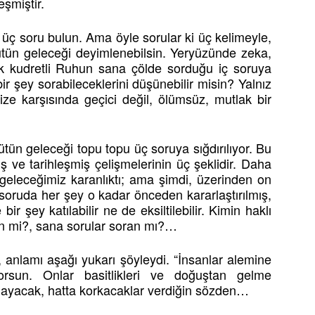
leşmiştir.
üç soru bulun. Ama öyle sorular ki üç kelimeyle,
ütün geleceği deyimlenebilsin. Yeryüzünde zeka,
rek kudretli Ruhun sana çölde sorduğu iç soruya
r şey sorabileceklerini düşünebilir misin? Yalnız
ize karşısında geçici değil, ölümsüz, mutlak bir
ütün geleceği topu topu üç soruya sığdırılıyor. Bu
 ve tarihleşmiş çelişmelerinin üç şeklidir. Daha
leceğimiz karanlıktı; ama şimdi, üzerinden on
soruda her şey o kadar önceden kararlaştırılmış,
r şey katılabilir ne de eksiltilebilir. Kimin haklı
n mi?, sana sorular soran mı?…
e, anlamı aşağı yukarı şöyleydi. “İnsanlar alemine
orsun. Onlar basitlikleri ve doğuştan gelme
ayacak, hatta korkacaklar verdiğin sözden…