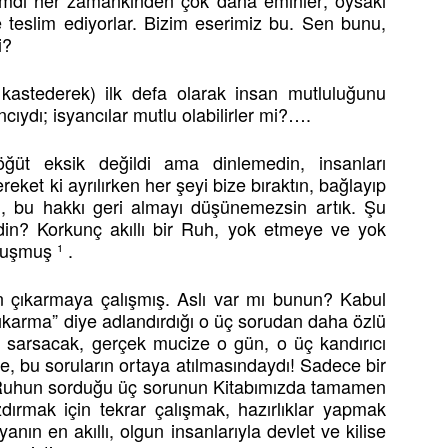
 şimdi her zamankinden çok daha eminler; oysaki
ze teslim ediyorlar. Bizim eserimiz bu. Sen bunu,
i?
kastederek) ilk defa olarak insan mutluluğunu
ydı; isyancılar mutlu olabilirler mi?….
öğüt eksik değildi ama dinlemedin, insanları
reket ki ayrılırken her şeyi bize bıraktın, bağlayıp
, bu hakkı geri almayı düşünemezsin artık. Şu
in? Korkunç akıllı bir Ruh, yok etmeye ve yok
uşmuş ¹ .
an çıkarmaya çalışmış. Aslı var mı bunun? Kabul
çıkarma” diye adlandırdığı o üç sorudan daha özlü
n sarsacak, gerçek mucize o gün, o üç kandırıcı
, bu soruların ortaya atılmasındaydı! Sadece bir
 Ruhun sorduğu üç sorunun Kitabımızda tamamen
azdırmak için tekrar çalışmak, hazırlıklar yapmak
yanın en akıllı, olgun insanlarıyla devlet ve kilise