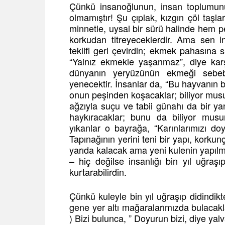
Çünkü insanoğlunun, insan toplumunu
olmamıştır! Şu çıplak, kızgın çöl taş
minnetle, uysal bir sürü halinde hem p
korkudan titreyeceklerdir. Ama sen i
teklifi geri çevirdin; ekmek pahasına 
“Yalnız ekmekle yaşanmaz”, diye kar
dünyanın yeryüzünün ekmeği sebeb
yenecektir. İnsanlar da, “Bu hayvanın be
onun peşinden koşacaklar; biliyor musu
ağzıyla suçu ve tabii günahı da bir y
haykıracaklar; bunu da biliyor musu
yıkanlar o bayrağa, “Karınlarımızı do
Tapınağının yerini teni bir yapı, korkun
yarıda kalacak ama yeni kulenin yapı
– hiç değilse insanlığı bin yıl uğraşıp
kurtarabilirdin.
Çünkü kuleyle bin yıl uğraşıp didindikt
gene yer altı mağaralarımızda bulacakl
) Bizi bulunca, ” Doyurun bizi, diye ya