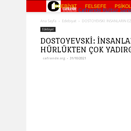
EDEBIYAT
FELSEFE
PSIKOL
Cafrande Kültür San
Ana Sayfa
Edebiyat
DOSTOYEVSKİ: İNSANLARIN EZ
Edebiyat
DOSTOYEVSKİ: İNSANLA
HÜRLÜKTEN ÇOK YADIRG
cafrande.org
-
31/10/2021