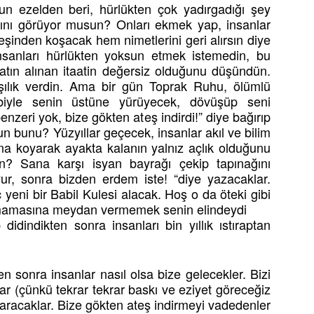
n ezelden beri, hürlükten çok yadırgadığı şey
larını görüyor musun? Onları ekmek yap, insanlar
eşinden koşacak hem nimetlerini geri alırsın diye
nsanları hürlükten yoksun etmek istemedin, bu
satın alınan itaatin değersiz olduğunu düşündün.
şılık verdin. Ama bir gün Toprak Ruhu, ölümlü
iyle senin üstüne yürüyecek, dövüşüp seni
nzeri yok, bize gökten ateş indirdi!” diye bağırıp
n bunu? Yüzyıllar geçecek, insanlar akıl ve bilim
ana koyarak ayakta kalanın yalnız açlık olduğunu
n? Sana karşı isyan bayrağı çekip tapınağını
yur, sonra bizden erdem iste! “diye yazacaklar.
ç yeni bir Babil Kulesi alacak. Hoş o da öteki gibi
lmamasına meydan vermemek senin elindeydi
 didindikten sonra insanları bin yıllık ıstıraptan
en sonra insanlar nasıl olsa bize gelecekler. Bizi
ar (çünkü tekrar tekrar baskı ve eziyet göreceğiz
lvaracaklar. Bize gökten ateş indirmeyi vadedenler