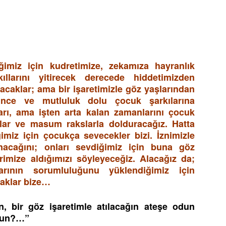
iğimiz için kudretimize, zekamıza hayranlık
llarını yitirecek derecede hiddetimizden
acaklar; ama bir işaretimizle göz yaşlarından
ince ve mutluluk dolu çocuk şarkılarına
ları, ama işten arta kalan zamanlarını çocuk
olar ve masum rakslarla dolduracağız. Hatta
imiz için çocukça sevecekler bizi. İznimizle
nacağını; onları sevdiğimiz için buna göz
imize aldığımızı söyleyeceğiz. Alacağız da;
rının sorumluluğunu yüklendiğimiz için
caklar bize…
n, bir göz işaretimle atılacağın ateşe odun
usun?…”