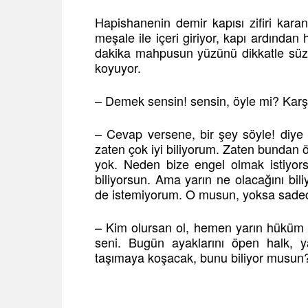
Hapishanenin demir kapısı zifiri karan
meşale ile içeri giriyor, kapı ardından 
dakika mahpusun yüzünü dikkatle süzü
koyuyor.
– Demek sensin! sensin, öyle mi? Karşı
– Cevap versene, bir şey söyle! diye e
zaten çok iyi biliyorum. Zaten bundan 
yok. Neden bize engel olmak istiyors
biliyorsun. Ama yarın ne olacağını bi
de istemiyorum. O musun, yoksa sadec
– Kim olursan ol, hemen yarın hüküm g
seni. Bugün ayaklarını öpen halk, ya
taşımaya koşacak, bunu biliyor musu