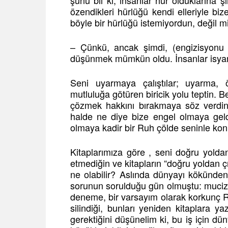
şunu bil ki, insanlar hür olduklarına
özendikleri hürlüğü kendi elleriyle bi
böyle bir hürlüğü istemiyordun, değil m
– Çünkü, ancak şimdi, (engizisyonu 
düşünmek mümkün oldu. İnsanlar isyancı
Seni uyarmaya çalıştılar; uyarma, 
mutluluğa götüren biricik yolu teptin. Be
çözmek hakkını bırakmaya söz verdin
halde ne diye bize engel olmaya geld
olmaya kadir bir Ruh çölde seninle kon
Kitaplarımıza göre , seni doğru yold
etmediğin ve kitapların “doğru yoldan 
ne olabilir? Aslında dünyayı kökünde
sorunun sorulduğu gün olmuştu: mucize
deneme, bir varsayım olarak korkunç
silindiği, bunları yeniden kitaplara y
gerektiğini düşünelim ki, bu iş için dün