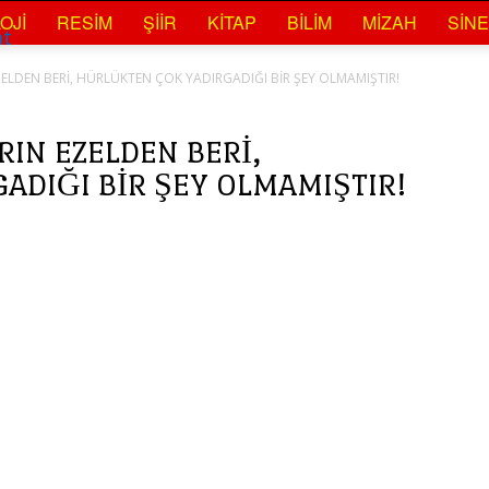
OJI
RESIM
ŞIIR
KITAP
BILIM
MIZAH
SIN
at
ELDEN BERİ, HÜRLÜKTEN ÇOK YADIRGADIĞI BİR ŞEY OLMAMIŞTIR!
RIN EZELDEN BERİ,
ADIĞI BİR ŞEY OLMAMIŞTIR!