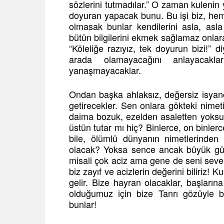
sözlerini tutmadılar.” O zaman kulenin
doyuran yapacak bunu. Bu işi biz, hem
olmasak bunlar kendilerini asla, asl
bütün bilgilerini ekmek sağlamaz onlar
“Köleliğe razıyız, tek doyurun bizi!” 
arada olamayacağını anlayacak
yanaşmayacaklar.
Ondan başka ahlaksız, değersiz isyanc
getirecekler. Sen onlara gökteki nimeti
daima bozuk, ezelden asaletten yoksun
üstün tutar mı hiç? Binlerce, on binle
bile, ölümlü dünyanın nimetlerinden
olacak? Yoksa sence ancak büyük güç
misali çok aciz ama gene de seni seven
biz zayıf ve acizlerin değerini biliriz!
gelir. Bize hayran olacaklar, başların
olduğumuz için bize Tanrı gözüyle b
bunlar!