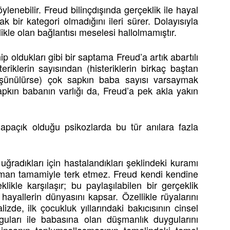
lenebilir. Freud bilinçdışında gerçeklik ile hayal
ak bir kategori olmadığını ileri sürer. Dolayısıyla
ikle olan bağlantısı meselesi hallolmamıştır.
p oldukları gibi bir saptama Freud’a artık abartılı
iklerin sayısından (histeriklerin birkaç baştan
düşünülürse) çok sapkın baba sayısı varsaymak
apkın babanın varlığı da, Freud’a pek akla yakın
apaçık olduğu psikozlarda bu tür anılara fazla
 uğradıkları için hastalandıkları şeklindeki kuramı
zaman tamamiyle terk etmez. Freud kendi kendine
likle karşılaşır; bu paylaşılabilen bir gerçeklik
 hayallerin dünyasını kapsar. Özellikle rüyalarını
zde, ilk çocukluk yıllarındaki bakıcısının cinsel
uları ile babasına olan düşmanlık duygularını