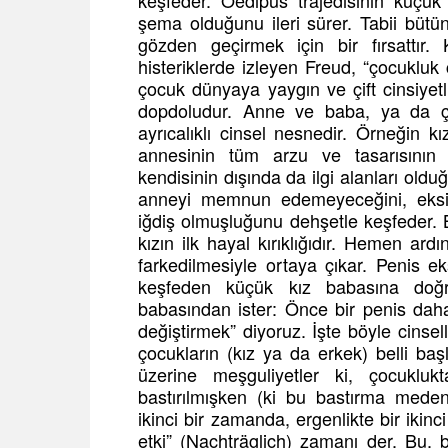
keşfeder. Oedipus trajedisinin küçük
şema olduğunu ileri sürer. Tabii bütü
gözden geçirmek için bir fırsattır. 
histeriklerde izleyen Freud, “çocukluk
çocuk dünyaya yaygın ve çift cinsiyetli 
dopdoludur. Anne ve baba, ya da ço
ayrıcalıklı cinsel nesnedir. Örneğin 
annesinin tüm arzu ve tasarısının
kendisinin dışında da ilgi alanları old
anneyi memnun edemeyeceğini, eksik
iğdiş olmuşluğunu dehşetle keşfeder.
kızın ilk hayal kırıklığıdır. Hemen ardınd
farkedilmesiyle ortaya çıkar. Penis e
keşfeden küçük kız babasına doğr
babasından ister: Önce bir penis dah
değiştirmek” diyoruz. İşte böyle cinse
çocukların (kız ya da erkek) belli başl
üzerine meşguliyetler ki, çocukl
bastırılmışken (ki bu bastırma medeniy
ikinci bir zamanda, ergenlikte bir iki
etki” (Nachträglich) zamanı der. Bu, 