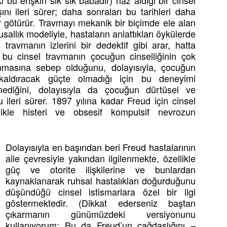
 bu erişkin sık sık babadır) haz aldığı bir cinsel
ını ileri sürer; daha sonraları bu tarihleri daha
ar götürür. Travmayı mekanik bir biçimde ele alan
sallık modeliyle, hastaların anlattıkları öykülerde
travmanın izlerini bir dedektif gibi arar, hatta
ud, bu cinsel travmanın çocuğun cinselliğinin çok
masına sebep olduğunu, dolayısıyla, çocuğun
 kaldıracak güçte olmadığı için bu deneyimi
emediğini, dolayısıyla da çocuğun dürtüsel ve
leri sürer. 1897 yılına kadar Freud için cinsel
llikle histeri ve obsesif kompulsif nevrozun
Dolayısıyla en başından beri Freud hastalarının
aile çevresiyle yakından ilgilenmekte, özellikle
güç ve otorite ilişkilerine ve bunlardan
kaynaklanarak ruhsal hastalıkları doğurduğunu
düşündüğü cinsel istismarlara özel bir ilgi
göstermektedir. (Dikkat ederseniz baştan
çıkarmanın günümüzdeki versiyonunu
kullanıyorum: Bu da Freud’un çağdaşlığını –