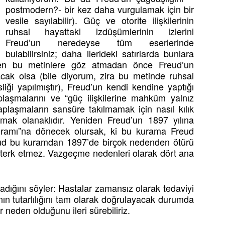
postmodern?- bir kez daha vurgulamak için bir
vesile sayılabilir). Güç ve otorite ilişkilerinin
ruhsal hayattaki izdüşümlerinin izlerini
Freud’un neredeyse tüm eserlerinde
bulabilirsiniz; daha ilerideki satırlarda bunlara
ren bu metinlere göz atmadan önce Freud’un
acak olsa (bile diyorum, zira bu metinde ruhsal
liği yapılmıştır), Freud’un kendi kendine yaptığı
plaşmalarını ve “güç ilişkilerine mahkûm yalnız
aplaşmaların sansüre takılmamak için nasıl kılık
kumak olanaklıdır. Yeniden Freud’un 1897 yılına
ramı”na dönecek olursak, ki bu kurama Freud
reud bu kuramdan 1897’de birçok nedenden ötürü
terk etmez. Vazgeçme nedenleri olarak dört ana
adığını söyler: Hastalar zamansız olarak tedaviyi
nın tutarlılığını tam olarak doğrulayacak durumda
 neden olduğunu ileri sürebiliriz.