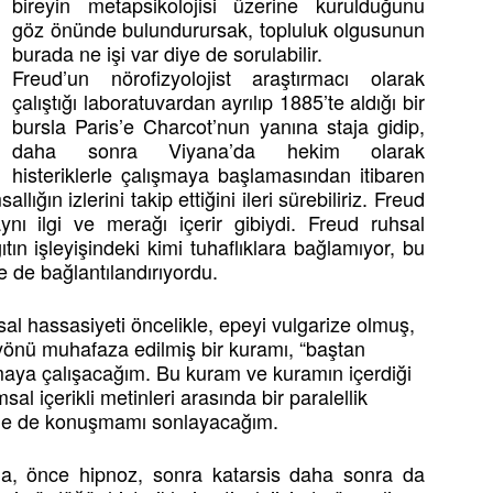
bireyin metapsikolojisi üzerine kurulduğunu
göz önünde bulundurursak, topluluk olgusunun
burada ne işi var diye de sorulabilir.
Freud’un nörofizyolojist araştırmacı olarak
çalıştığı laboratuvardan ayrılıp 1885’te aldığı bir
bursla Paris’e Charcot’nun yanına staja gidip,
daha sonra Viyana’da hekim olarak
histeriklerle çalışmaya başlamasından itibaren
lığın izlerini takip ettiğini ileri sürebiliriz. Freud
ynı ilgi ve merağı içerir gibiydi. Freud ruhsal
ygıtın işleyişindeki kimi tuhaflıklara bağlamıyor, bu
nle de bağlantılandırıyordu.
 hassasiyeti öncelikle, epeyi vulgarize olmuş,
 yönü muhafaza edilmiş bir kuramı, “baştan
maya çalışacağım. Bu kuram ve kuramın içerdiği
l içerikli metinleri arasında bir paralellik
tiyle de konuşmamı sonlayacağım.
nda, önce hipnoz, sonra katarsis daha sonra da