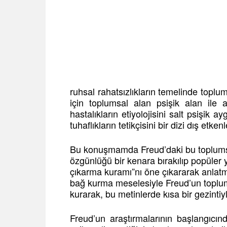
ruhsal rahatsızlıkların temelinde toplumsal
için toplumsal alan psişik alan ile a
hastalıkların etiyolojisini salt psişik a
tuhaflıkların tetikçisini bir dizi dış etke
Bu konuşmamda Freud’daki bu toplumsal
özgünlüğü bir kenara bırakılıp popüler
çıkarma kuramı”nı öne çıkararak anlat
bağ kurma meselesiyle Freud’un toplumsa
kurarak, bu metinlerde kısa bir gezin
Freud’un araştırmalarının başlangıcı