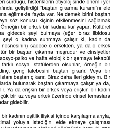
eri sürdüğü, histeriklerin etiyolojisinde önemli yer
fında geliştirdiği “baştan çıkarma kuramı”nı ele
a eğilmekte fayda var. Ne demek birini baştan
veya söz konusu kişinin etkilenmesini sağlamak
rneğin bir erkek bir kadına kur yapar: Kültürel
a gidecek şeyi bulmaya (eğer biraz libidosu
 şeyi o kadına sunmaya çalışır ki, kadın da
 nesnesinin) sadece o erkekten, ya da o erkek
 tür bir baştan çıkarma meşrudur ve cinsiyetler
 sosyo-psiko ve hatta etolojik bir şemaya tekabül
arklı sosyal statülerden olsunlar, örneğin bir
dinç, genç talebesini baştan çıkarır. Veya bir
istanı baştan çıkarır. Biraz daha ileri gideyim. Bir
malarda bulunarak baştan çıkarmaya çalışır ya da,
ir. Ya da erişkin bir erkek veya erişkin bir kadın
üçük bir kız veya erkek üzerinde cinsel temaslara
dar gidebilir.
r kadının eşitlik ilişkisi içinde karşılaşmalarıyla,
istimal yoluyla istediğini elde etmeye çalışması