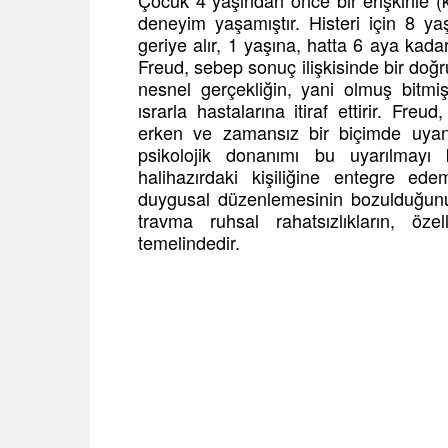
Çocuk 4 yaşından önce bir erişkinle (ki
deneyim yaşamıştır. Histeri için 8 yaş
geriye alır, 1 yaşına, hatta 6 aya kad
Freud, sebep sonuç ilişkisinde bir doğru
nesnel gerçekliğin, yani olmuş bitmiş 
ısrarla hastalarına itiraf ettirir. Fre
erken ve zamansız bir biçimde uyan
psikolojik donanımı bu uyarılmayı
halihazırdaki kişiliğine entegre ed
duygusal düzenlemesinin bozulduğunu i
travma ruhsal rahatsızlıkların, öze
temelindedir.