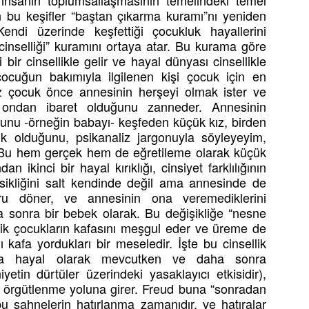
 insanın toplumsallaşmasının temelindeki temel
n bu keşifler “baştan çıkarma kuramı”nı yeniden
Kendi üzerinde keşfettiği çocukluk hayallerini
 cinselliği” kuramını ortaya atar. Bu kurama göre
bir cinsellikle gelir ve hayal dünyası cinsellikle
cuğun bakımıyla ilgilenen kişi çocuk için en
kız çocuk önce annesinin herşeyi olmak ister ve
 ondan ibaret olduğunu zanneder. Annesinin
uğunu -örneğin babayı- keşfeden küçük kız, birden
 olduğunu, psikanaliz jargonuyla söyleyeyim,
 Bu hem gerçek hem de eğretileme olarak küçük
an ikinci bir hayal kırıklığı, cinsiyet farklılığının
ksikliğini salt kendinde değil ama annesinde de
u döner, ve annesinin ona veremediklerini
a sonra bir bebek olarak. Bu değişikliğe “nesne
llik çocukların kafasını meşgul eder ve üreme de
ı kafa yordukları bir meseledir. İşte bu cinsellik
ukta hayal olarak mevcutken ve daha sonra
etin dürtüler üzerindeki yasaklayıcı etkisidir),
nci örgütlenme yoluna girer. Freud buna “sonradan
bu sahnelerin hatırlanma zamanıdır, ve hatıralar