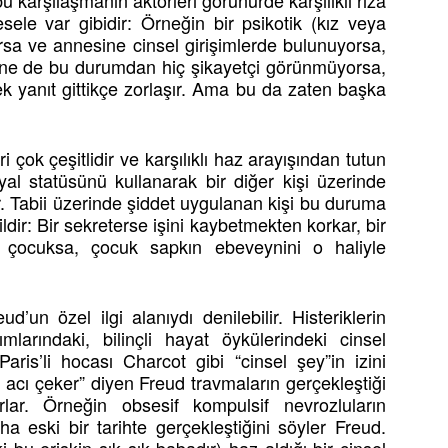
u karşılaşmanın aktörleri görünürde karşılıklı rıza
sele var gibidir: Örneğin bir psikotik (kız veya
rsa ve annesine cinsel girişimlerde bulunuyorsa,
nne de bu durumdan hiç şikayetçi görünmüyorsa,
ek yanıt gittikçe zorlaşır. Ama bu da zaten başka
 çok çeşitlidir ve karşılıklı haz arayışından tutun
syal statüsünü kullanarak bir diğer kişi üzerinde
. Tabii üzerinde şiddet uygulanan kişi bu duruma
ldir: Bir sekreterse işini kaybetmekten korkar, bir
r çocuksa, çocuk sapkın ebeveynini o haliyle
eud’un özel ilgi alanıydı denilebilir. Histeriklerin
mlarındaki, bilinçli hayat öykülerindeki cinsel
aris’li hocası Charcot gibi “cinsel şey”in izini
ü acı çeker” diyen Freud travmaların gerçekleştiği
rlar. Örneğin obsesif kompulsif nevrozluların
ha eski bir tarihte gerçekleştiğini söyler Freud.