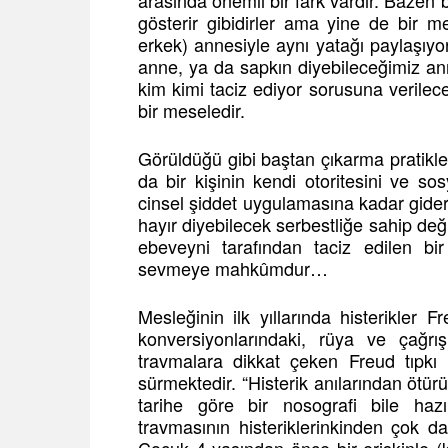
arasında önemli bir fark vardır. Bazen b
gösterir gibidirler ama yine de bir me
erkek) annesiyle aynı yatağı paylaşıyo
anne, ya da sapkın diyebileceğimiz a
kim kimi taciz ediyor sorusuna verilec
bir meseledir.
Görüldüğü gibi baştan çıkarma pratikleri
da bir kişinin kendi otoritesini ve so
cinsel şiddet uygulamasına kadar gider
hayır diyebilecek serbestliğe sahip deği
ebeveyni tarafından taciz edilen bi
sevmeye mahkûmdur…
Mesleğinin ilk yıllarında histerikler Fr
konversiyonlarındaki, rüya ve çağrışı
travmalara dikkat çeken Freud tıpkı P
sürmektedir. “Histerik anılarından ötür
tarihe göre bir nosografi bile hazı
travmasının histeriklerinkinden çok da