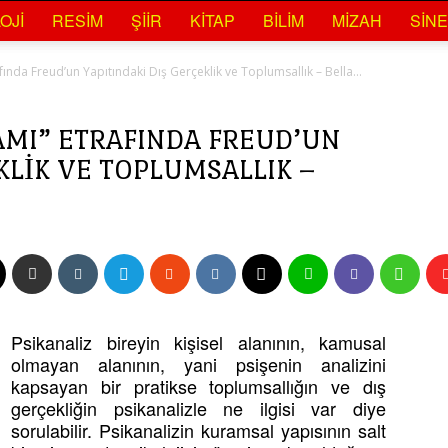
OJI
RESIM
ŞIIR
KITAP
BILIM
MIZAH
SIN
ında Freud’un Yapıtındaki Dış Gerçeklik ve Toplumsallık – Bella...
MI” ETRAFINDA FREUD’UN
KLIK VE TOPLUMSALLIK –
Psikanaliz bireyin kişisel alanının, kamusal
olmayan alanının, yani psişenin analizini
kapsayan bir pratikse toplumsallığın ve dış
gerçekliğin psikanalizle ne ilgisi var diye
sorulabilir. Psikanalizin kuramsal yapısının salt