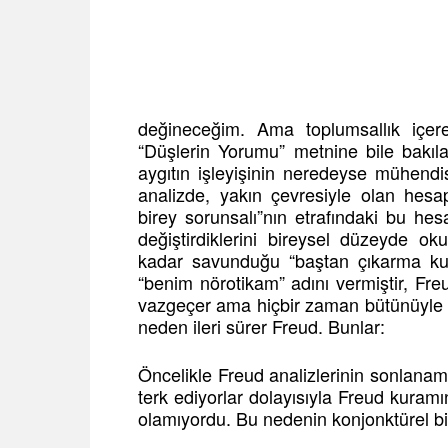
değineceğim. Ama toplumsallık içe
“Düşlerin Yorumu” metnine bile bakıl
aygıtın işleyişinin neredeyse mühendis
analizde, yakın çevresiyle olan hesa
birey sorunsalı”nın etrafındaki bu hes
değiştirdiklerini bireysel düzeyde o
kadar savunduğu “baştan çıkarma ku
“benim nörotikam” adını vermiştir, F
vazgeçer ama hiçbir zaman bütünüyle 
neden ileri sürer Freud. Bunlar:
Öncelikle Freud analizlerinin sonlanam
terk ediyorlar dolayısıyla Freud kuramı
olamıyordu. Bu nedenin konjonktürel bir