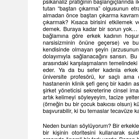
psikanaliz pratiğinin başlangıçlarında il
tutan “baştan çıkarma” olgusunun etra
almadan önce baştan çıkarma kavramın
çıkarmak? Kısaca birisini etkilemek 
demek. Buraya kadar bir sorun yok… Ö
bağlamına göre erkek kadının hoşun
narsisizminin önüne geçerse) ve bu
kendisinde olmayan şeyin (arzusunun
dolayımıyla sağlanacağını sansın. Bu
arasındaki karşılaşmaların temelindeki
eder. Ya da bu sefer kadınla erkek f
üniversite profesörü, kır saçlı ama 
hastanenin klinik şefi genç bir kadın as
şirket yöneticisi sekreterine cinsel i
artık kelimeyi söyleyeyim, tacize yelten
(örneğin bu bir çocuk bakıcısı olsun) k
başvurabilir, ki bu temaslar tecavüze ka
Neden bunları söylüyorum? Bir erkekle bi
bir kişinin otoritesini kullanarak su