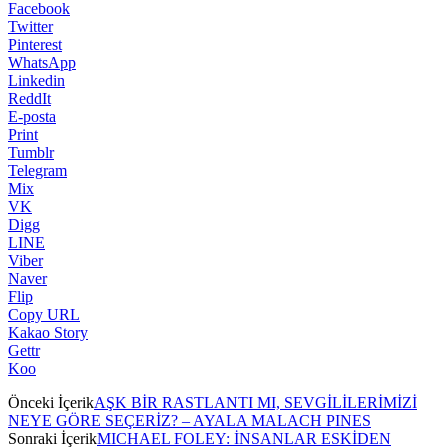
Facebook
Twitter
Pinterest
WhatsApp
Linkedin
ReddIt
E-posta
Print
Tumblr
Telegram
Mix
VK
Digg
LINE
Viber
Naver
Flip
Copy URL
Kakao Story
Gettr
Koo
Önceki İçerik
AŞK BİR RASTLANTI MI, SEVGİLİLERİMİZİ
NEYE GÖRE SEÇERİZ? – AYALA MALACH PINES
Sonraki İçerik
MICHAEL FOLEY: İNSANLAR ESKİDEN