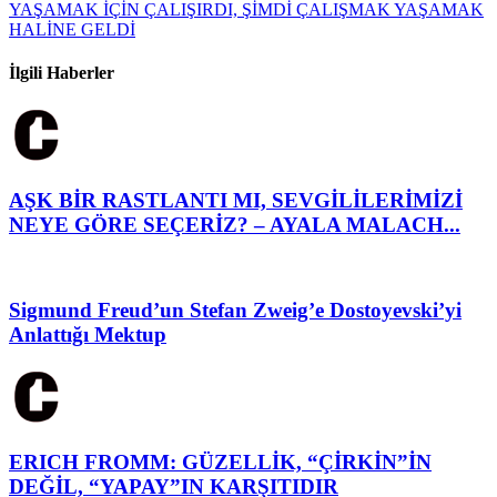
YAŞAMAK İÇİN ÇALIŞIRDI, ŞİMDİ ÇALIŞMAK YAŞAMAK
HALİNE GELDİ
İlgili Haberler
AŞK BİR RASTLANTI MI, SEVGİLİLERİMİZİ
NEYE GÖRE SEÇERİZ? – AYALA MALACH...
Sigmund Freud’un Stefan Zweig’e Dostoyevski’yi
Anlattığı Mektup
ERICH FROMM: GÜZELLİK, “ÇİRKİN”İN
DEĞİL, “YAPAY”IN KARŞITIDIR