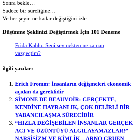
Sonra bekle…
Sadece bir süreliğine…
Ve her şeyin ne kadar değiştiğini izle…
Düşünme Şeklinizi Değiştirmek İçin 101 Deneme
Frida Kahlo: Seni sevmekten ne zaman
vazgeçtim?
ilgili yazılar:
Erich Fromm: İnsanların değişmeleri ekonomik
açıdan da gereklidir
SİMONE DE BEAUVOİR: GERÇEKTE,
KENDİNE HAYRANLIK, ÇOK BELİRLİ BİR
YABANCILAŞMA SÜRECİDİR
“HIZLA DEĞİŞEBİLEN İNSANLAR GERÇEK
ACI VE ÜZÜNTÜYÜ ALGILAYAMAZLAR!”
NARSİSİZM VE KİMLİK – ARNO GRUEN