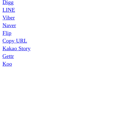
Digg
LINE
Viber
Naver
Flip
Copy URL
Kakao Story
Gettr
Koo