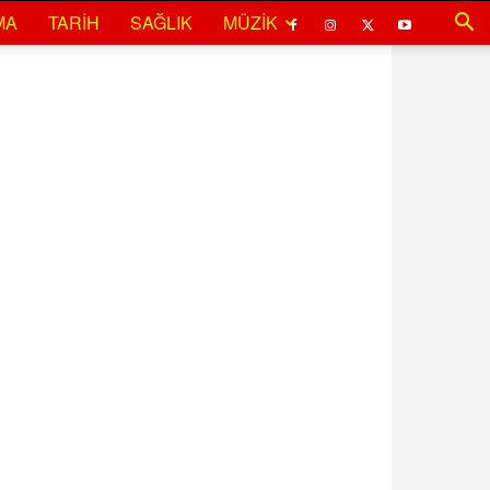
MA
TARIH
SAĞLIK
MÜZIK