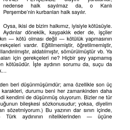
nedense halk sayılmaz da, o Kanlı
Perşembe’nin kurbanları halk sayılır.
Oysa, ikisi de bizim halkımız, iyisiyle kötüsüyle.
Aydınlar döneklik, kaypaklık eder de, işçiler
kın — kötü olması değil — kötülük yapmasının
kçeleri vardır. Eğitilmemiştir, öğretilmemiştir,
şullandırılmıştır, aldatılmıştır, sömürülmüştür vb. Ya
maları için gerekçeleri ne? Hiçbir şey yapmamış
 en kötüsüdür. İşte aydının sorumu da, suçu da
ek…
eden beri düşünmüşümdür; ama özellikle son üç
iği, karakteri, durumu beni her zamankinden daha
ndi kendimi de düşünmüş oluyorum. Bizler ne tür
nluğunun bileşkesi sözkonusudur; yoksa, diyelim
an sözetmiyorum.) Bu yazının dar sınırı içinde,
n — Türk aydınının niteliklerinden — üçüne