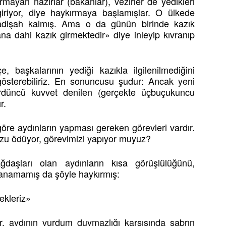
mayan nazırlar (bakanlar), vezirler de yedikleri
giriyor, diye haykırmaya başlamışlar. O ülkede
padişah kalmış. Ama o da günün birinde kazık
dahi kazık girmektedir» diye inleyip kıvranıp
, başkalarının yediği kazıkla ilgilenilmediğini
gösterebiliriz. En sonuncusu şudur: Ancak yeni
ördüncü kuvvet denilen (gerçekte üçbuçukuncu
r.
re aydınların yapması gereken görevleri vardır.
zu ödüyor, görevimizi yapıyor muyuz?
aşları olan aydınların kısa görüşlülüğünü,
yanamamış da şöyle haykırmış:
ekleriz»
lir, aydının vurdum duymazlığı karşısında sabrın