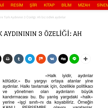
JI
RESIM
ŞIIR
KITAP
BILIM
MIZAH
SINE
re Türk Aydınının 3 Özeliği: Ah biz ödlek aydınlar
K AYDINININ 3 ÖZELIĞI: AH
«Halk iyidir, aydınlar
kötüdür.» Bu yargıyı ortaya atanlar yine
aydınlar. Halkı tavlamak için, özellikle politikacı
ve yönetmen olan aydınların büyük
kandırmacası bu. Bu yanlış yargıdaki «halk»
yerine «işçi sınıfı»nı da koyabiliriz. Örneğin
KANLI PERŞEMBE olayını yaratanlar,