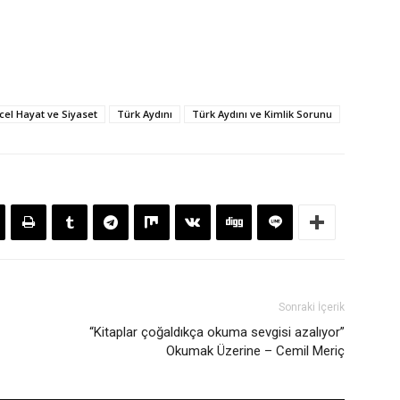
el Hayat ve Siyaset
Türk Aydını
Türk Aydını ve Kimlik Sorunu
Sonraki İçerik
“Kitaplar çoğaldıkça okuma sevgisi azalıyor”
Okumak Üzerine – Cemil Meriç