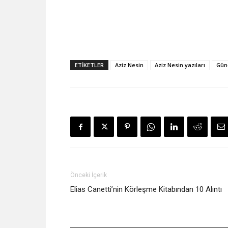
ETIKETLER
Aziz Nesin
Aziz Nesin yazıları
Günc
Önceki İçerik
Elias Canetti’nin Körleşme Kitabından 10 Alıntı