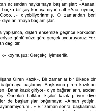
 can acısından haykırmaya başlamışlar: «Aaaaa!
n başka bir şey konuşamıyor, salt «Aaa, oymuş,
Oooo…» diyebiliyorlarmış. O zamandan beri
» diye anırmaya başlamışlar.
a yapışınca, dişleri ensemize geçince korkudan
celeriyse gönlümüze göre gerçek uyduruyoruz: Yok
h değildir.
lik» koymuşuz; Gerçekçi iyimserlik.
işaha Giren Kazık». Bir zamanlar bir ülkede bir
 bağırmaya başlamış. Başkasına giren kazıktan
n «Bana kazık giriyor» diye bağıranların, acıdan
ş. Önceleri halktan kişiler kazık giriyor diye
kiler de başlamışlar bağırmaya: «Aman yetişin,
 dayanamıyorum…» Bir zaman sonra, başkalarına