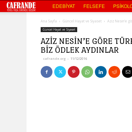
Cafrande
EDEBIYAT
FELSEFE
PSIKOLO
Kültür
Ana Sayfa
Güncel Hayat ve Siyaset
Aziz Nesin’e gö
Sanat
Güncel Hayat ve Siyaset
AZIZ NESIN’E GÖRE TÜR
BIZ ÖDLEK AYDINLAR
cafrande.org
-
11/12/2016