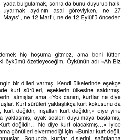
yada bulgulamak, sonra da bunu duyurup halkı
uyarmak aydının asal göreviyken, ne 27
Mayıs’ı, ne 12 Mart’ı, ne de 12 Eylül’ü önceden
demek hiç hoşuma gitmez, ama beni lütfen
 eski öykümü özetleyeceğim. Öykünün adı «Ah Biz
gin bir dilleri varmış. Kendi ülkelerinde eşekçe
nde kurt sürüleri, eşeklerin ülkesine saldırmış.
aberini almışlar ama «Yok canım, kurtlar ne diye
uşlar. Kurt sürüleri yaklaştıkça kurt kokusunu da
urt değildir, inşallah kurt değildir,» diye yine
 da yaklaşmış, ayak sesleri duyulmaya başlamış,
 «Kurt değildir… Ne diye kurt olacakmış…» İyice
ama gönülleri elvermediği için «Bunlar kurt değil,
uşlar. Sonunda kurtlar dişlerini sağrılarına