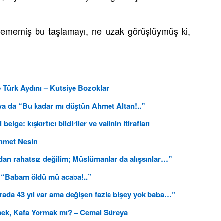
ylememiş bu taşlamayı, ne uzak görüşlüymüş ki,
e Türk Aydını – Kutsiye Bozoklar
r ya da “Bu kadar mı düştün Ahmet Altan!..”
elge: kışkırtıcı bildiriler ve valinin itirafları
Ahmet Nesin
dan rahatsız değilim; Müslümanlar da alışsınlar…”
 “Babam öldü mü acaba!..”
rada 43 yıl var ama değişen fazla bişey yok baba…”
mek, Kafa Yormak mı? – Cemal Süreya