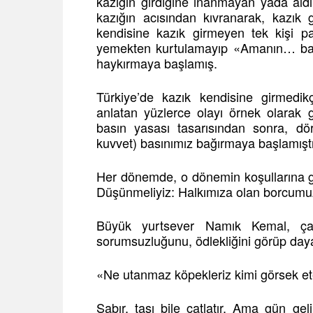
kazığın girdiğine inanmayan yada aldır
kazığın acısından kıvranarak, kazık 
kendisine kazık girmeyen tek kişi 
yemekten kurtulamayıp «Amanın… bana 
haykırmaya başlamış.
Türkiye’de kazık kendisine girmedikçe
anlatan yüzlerce olayı örnek olarak 
basın yasası tasarısından sonra, d
kuvvet) basınımız bağırmaya başlamıştı
Her dönemde, o dönemin koşullarına gö
Düşünmeliyiz: Halkımıza olan borcumu
Büyük yurtsever Namık Kemal, çağd
sorumsuzluğunu, ödlekliğini görüp da
«Ne utanmaz köpekleriz kimi görsek et
Sabır, taşı bile çatlatır. Ama gün ge