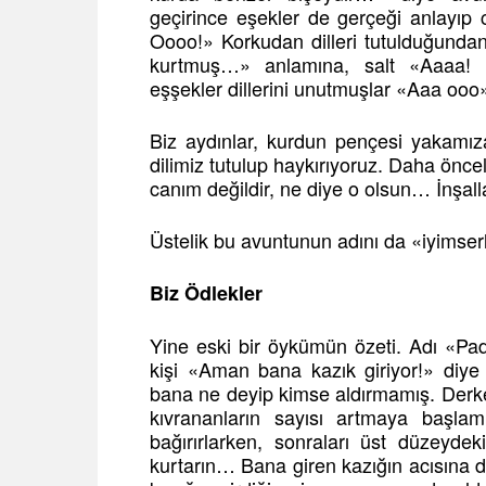
geçirince eşekler de gerçeği anlayıp
Oooo!» Korkudan dilleri tutulduğunda
kurtmuş…» anlamına, salt «Aaaa! 
eşşekler dillerini unutmuşlar «Aaa ooo
Biz aydınlar, kurdun pençesi yakamız
dilimiz tutulup haykırıyoruz. Daha ön
canım değildir, ne diye o olsun… İnşalla
Üstelik bu avuntunun adını da «iyimser
Biz Ödlekler
Yine eski bir öykümün özeti. Adı «Pad
kişi «Aman bana kazık giriyor!» diye
bana ne deyip kimse aldırmamış. Derke
kıvrananların sayısı artmaya başlamı
bağırırlarken, sonraları üst düzeyde
kurtarın… Bana giren kazığın acısına