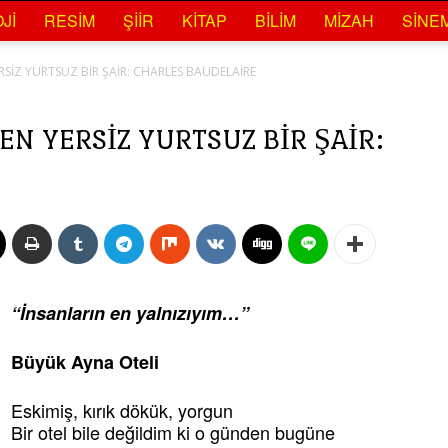
JI
RESIM
ŞIIR
KITAP
BILIM
MIZAH
SINE
SİZ YURTSUZ BİR ŞAİR: CHARLES BAUDELAİRE
N YERSİZ YURTSUZ BİR ŞAİR:
“İnsanların en yalnızıyım…”
Büyük Ayna Oteli
Eskimiş, kırık dökük, yorgun
Bir otel bile değildim ki o günden bugüne