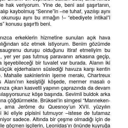
e hak veriyorum. Yine de, beni asıl şaşırtanın,
şalıp kaybolmuş “Senne”in –ne tuhaf, yazılışı aynı
 okunuşu aynı bu ırmağın !– “ebediyete intikal”i
” konusu şaşırttı beni.
lnızca erkeklerin hizmetine sunulan açık hava
kırılığından söz etmek istiyorum. Benim gözümde
 saugrenu duruşu olduğunu itiraf etmeliyim bu
ı, yer yer pas tutmuş paravanın arkasına geçip,
işeyebileceği bir tuvalet var burada. Alanın iki
 küçük ejderhaların süslediği havuza karşı kentin
e. Mahalle sakinlerinin işeme merakı, Chartreux
 Alanı’nın kesiştiği köşede, mermer masalı o
ınıza çıkan kasvetli yapının çaprazında da devam
şılaşıyorsunuz köşe başında. Sevimli buldok arka
arına çöğdürmekte. Brüksel’in simgesi “Manneken-
a, ama Jerôme du Quesnoy’un XVII. yüzyılın
 iki eliyle pipisini tutmuyor –istese de tutamaz
iniyor sadece. Altında bir çeşme olmadığı için de
 ile göçmen işçilerin, Leonidas’ın önünde kuyruğa