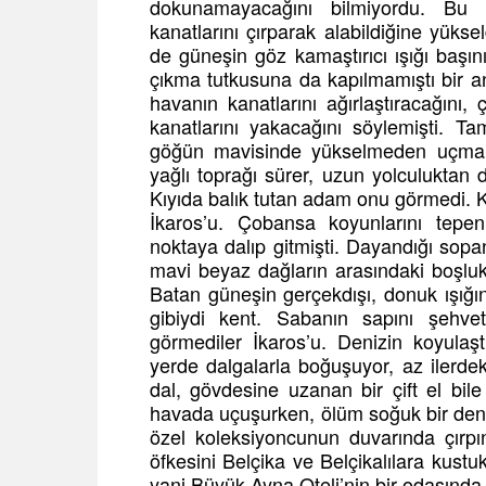
dokunamayacağını bilmiyordu. Bu 
kanatlarını çırparak alabildiğine yük
de güneşin göz kamaştırıcı ışığı baş
çıkma tutkusuna da kapılmamıştı bir a
havanın kanatlarını ağırlaştıracağın
kanatlarını yakacağını söylemişti. T
göğün mavisinde yükselmeden uçmak 
yağlı toprağı sürer, uzun yolculuktan
Kıyıda balık tutan adam onu görmedi. K
İkaros’u. Çobansa koyunlarını tepe
noktaya dalıp gitmişti. Dayandığı sop
mavi beyaz dağların arasındaki boşluk
Batan güneşin gerçekdışı, donuk ışığınd
gibiydi kent. Sabanın sapını şehve
görmediler İkaros’u. Denizin koyulaş
yerde dalgalarla boğuşuyor, az ilerde
dal, gövdesine uzanan bir çift el bil
havada uçuşurken, ölüm soğuk bir deniz 
özel koleksiyoncunun duvarında çırpın
öfkesini Belçika ve Belçikalılara kust
yani Büyük Ayna Oteli’nin bir odasında