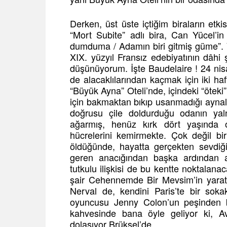
Derken, üst üste içtiğim biraların etk
“Mort Subite” adlı bira, Can Yücel’in 
dumduma / Adamın biri gitmiş güme”. Y
XIX. yüzyıl Fransız edebiyatının dâhi ş
düşünüyorum. İşte Baudelaire ! 24 nis
de alacaklılarından kaçmak için iki haf
“Büyük Ayna” Oteli’nde, içindeki “öteki”
için bakmaktan bıkıp usanmadığı aynala
doğrusu çile doldurduğu odanın yaln
ağarmış, henüz kırk dört yaşında o
hücrelerini kemirmekte. Çok değil b
öldüğünde, hayatta gerçekten sevdiğ
geren anacığından başka ardından a
tutkulu ilişkisi de bu kentte noktalanac
şair Cehennemde Bir Mevsim’in yaratıc
Nerval de, kendini Paris’te bir sok
oyuncusu Jenny Colon’un peşinden b
kahvesinde bana öyle geliyor ki, Avru
dolaşıyor Brüksel’de.