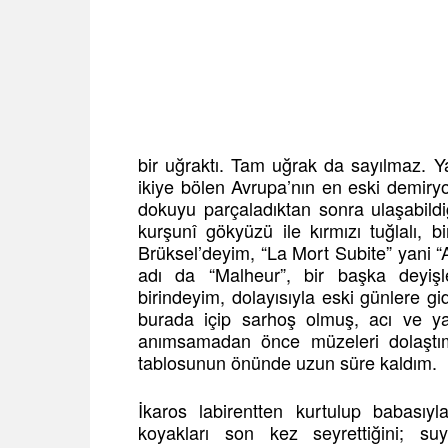
bir uğraktı. Tam uğrak da sayılmaz. Ya
ikiye bölen Avrupa’nın en eski demiryo
dokuyu parçaladıktan sonra ulaşabild
kurşunî gökyüzü ile kırmızı tuğlalı, bi
Brüksel’deyim, “La Mort Subite” yani “
adı da “Malheur”, bir başka deyişl
birindeyim, dolayısıyla eski günlere g
burada içip sarhoş olmuş, acı ve yal
anımsamadan önce müzeleri dolaştım
tablosunun önünde uzun süre kaldım.
İkaros labirentten kurtulup babası
koyakları son kez seyrettiğini; s