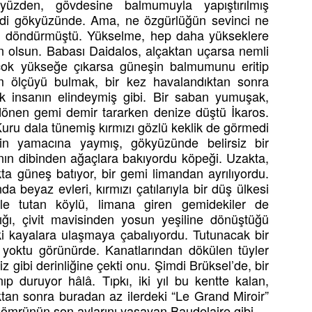
yüzden, gövdesine balmumuyla yapıştırılmış
seldi gökyüzünde. Ama, ne özgürlüğün sevinci ne
ını döndürmüştü. Yükselme, hep daha yükseklere
n olsun. Babası Daidalos, alçaktan uçarsa nemli
ı, çok yükseğe çıkarsa güneşin balmumunu eritip
am ölçüyü bulmak, bir kez havalandıktan sonra
insanın elindeymiş gibi. Bir saban yumuşak,
 dönen gemi demir tararken denize düştü İkaros.
uru dala tünemiş kırmızı gözlü keklik de görmedi
nin yamacına yaymış, gökyüzünde belirsiz bir
anın dibinden ağaçlara bakıyordu köpeği. Uzakta,
ta güneş batıyor, bir gemi limandan ayrılıyordu.
a beyaz evleri, kırmızı çatılarıyla bir düş ülkesi
tle tutan köylü, limana giren gemidekiler de
tığı, çivit mavisinden yosun yeşiline dönüştüğü
ki kayalara ulaşmaya çabalıyordu. Tutunacak bir
e yoktu görünürde. Kanatlarından dökülen tüyler
gibi derinliğine çekti onu. Şimdi Brüksel’de, bir
ıp duruyor hâlâ. Tıpkı, iki yıl bu kentte kalan,
uktan sonra buradan az ilerdeki “Le Grand Miroir”
 ömrünün son aylarını yaşayan Baudelaire gibi.