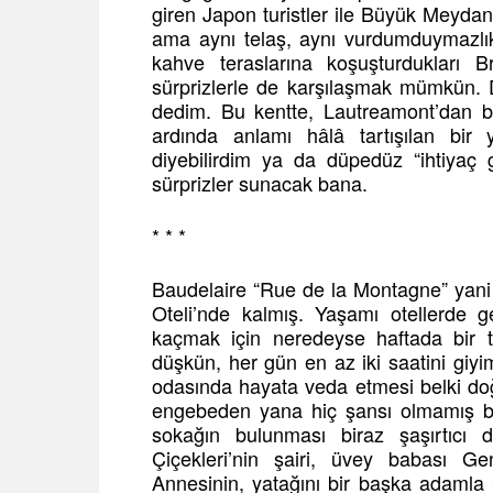
giren Japon turistler ile Büyük Meydan
ama aynı telaş, aynı vurdumduymazlık
kahve teraslarına koşuşturdukları 
sürprizlerle de karşılaşmak mümkün. D
dedim. Bu kentte, Lautreamont’dan b
ardında anlamı hâlâ tartışılan bir y
diyebilirdim ya da düpedüz “ihtiyaç
sürprizler sunacak bana.
* * *
Baudelaire “Rue de la Montagne” yani
Oteli’nde kalmış. Yaşamı otellerde ge
kaçmak için neredeyse haftada bir ta
düşkün, her gün en az iki saatini giyi
odasında hayata veda etmesi belki do
engebeden yana hiç şansı olmamış bi
sokağın bulunması biraz şaşırtıcı 
Çiçekleri’nin şairi, üvey babası Gen
Annesinin, yatağını bir başka adamla 