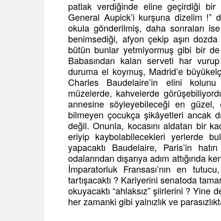
patlak verdiğinde eline geçirdiği bir
General Aupick’i kurşuna dizelim !” 
okula gönderilmiş, daha sonraları is
benimsediği, afyon çekip aşırı dozda a
bütün bunlar yetmiyormuş gibi bir de er
Babasından kalan serveti har vuru
duruma el koymuş, Madrid’e büyükelçi
Charles Baudelaire’in elini kolunu
müzelerde, kahvelerde görüşebiliyord
annesine söyleyebileceği en güzel, e
bilmeyen çocukça şikâyetleri ancak dış
değil. Onunla, kocasını aldatan bir ka
eriyip kaybolabilecekleri yerlerde 
yapacaktı Baudelaire, Paris’in hatırı
odalarından dışarıya adım attığında k
İmparatorluk Fransası’nın en tutucu,
tartışacaktı ? Kariyerini senatoda tam
okuyacaktı “ahlaksız” şiirlerini ? Yine 
her zamanki gibi yalnızlık ve parasızlıkt