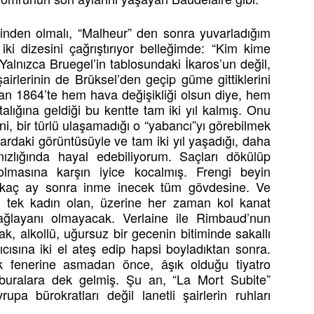
isinden olmalı, “Malheur” den sonra yuvarladığım
iki dizesini çağrıştırıyor belleğimde: “Kim kime
alnızca Bruegel’in tablosundaki İkaros’un değil,
airlerinin de Brüksel’den geçip güme gittiklerini
an 1864’te hem hava değişikliği olsun diye, hem
talığına geldiği bu kentte tam iki yıl kalmış. Onu
ni, bir türlü ulaşamadığı o “yabancı”yı görebilmek
rdaki görüntüsüyle ve tam iki yıl yaşadığı, daha
ızlığında hayal edebiliyorum. Saçları dökülüp
lmasına karşın iyice kocalmış. Frengi beyin
irkaç ay sonra inme inecek tüm gövdesine. Ve
i tek kadın olan, üzerine her zaman kol kanat
ğlayanı olmayacak. Verlaine ile Rimbaud’nun
ak, alkollü, uğursuz bir gecenin bitiminde sakallı
ısına iki el ateş edip hapsi boyladıktan sonra.
ak fenerine asmadan önce, âşık olduğu tiyatro
uralara dek gelmiş. Şu an, “La Mort Subite”
pa bürokratları değil lanetli şairlerin ruhları