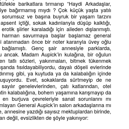
 tüfekle barikatlara tırmanıp “Haydi Arkadaşlar,
diye bağırmamış mıydı ? Çok küçük yaşta yatılı
e sorumsuz ve başına buyruk bir yaşam tarzını
psent içtiği, sokak kadınlarıyla düşüp kalktığı,
otik şiirler karaladığı için aileden dışlanmıştı.
p harman savurmaya başlar başlamaz general
 atanmadan önce bir noter kararıyla üvey oğlu
 bağlamıştı. Genç şair annesiyle parklarda,
u ancak. Madam Aupick’in kulağına, bir oğulun
n tatlı sözleri, yakınmaları, bitmek tükenmek
arıda fısıldayabiliyordu, dayalı döşeli evlerinde
dınmış gibi, ya kuytuda ya da kalabalığın içinde
buluşuyordu. Evet, sokaklarda sürtmeyip de ne
 sayılır genelevlerinden, çatı katlarından, otel
entin kalabalığına, bohem yaşamına karışmayıp da
 en burjuva çevreleriyle sanat sorunlarını mı
amlayan General Aupick’in salon arkadaşlarına mı
de, annesine yazdığı sayısız mektuplardan birinde,
an değil, evsizlikten de şöyle yakınıyor: