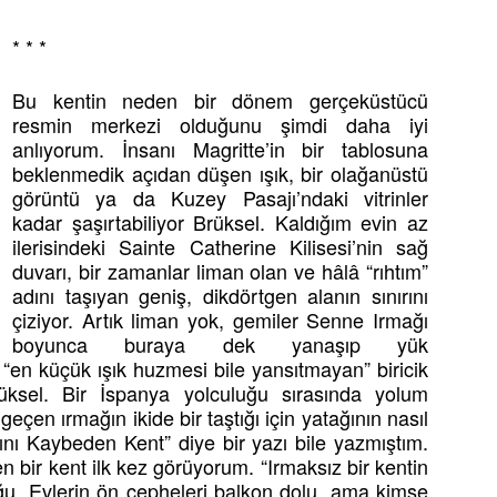
* * *
Bu kentin neden bir dönem gerçeküstücü
resmin merkezi olduğunu şimdi daha iyi
anlıyorum. İnsanı Magritte’in bir tablosuna
beklenmedik açıdan düşen ışık, bir olağanüstü
görüntü ya da Kuzey Pasajı’ndaki vitrinler
kadar şaşırtabiliyor Brüksel. Kaldığım evin az
ilerisindeki Sainte Catherine Kilisesi’nin sağ
duvarı, bir zamanlar liman olan ve hâlâ “rıhtım”
adını taşıyan geniş, dikdörtgen alanın sınırını
çiziyor. Artık liman yok, gemiler Senne Irmağı
boyunca buraya dek yanaşıp yük
 “en küçük ışık huzmesi bile yansıtmayan” biricik
ksel. Bir İspanya yolculuğu sırasında yolum
çen ırmağın ikide bir taştığı için yatağının nasıl
ğını Kaybeden Kent” diye bir yazı bile yazmıştım.
bir kent ilk kez görüyorum. “Irmaksız bir kentin
uğu. Evlerin ön cepheleri balkon dolu, ama kimse