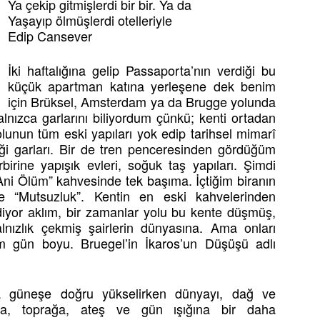
Ya çekip gitmişlerdi bir bir. Ya da
Yaşayıp ölmüşlerdi otelleriyle
Edip Cansever
İki haftalığına gelip Passaporta’nın verdiği bu
küçük apartman katına yerleşene dek benim
için Brüksel, Amsterdam ya da Brugge yolunda
lnızca garlarını biliyordum çünkü; kenti ortadan
lunun tüm eski yapıları yok edip tarihsel mimarî
iği garları. Bir de tren penceresinden gördüğüm
rbirine yapışık evleri, soğuk taş yapıları. Şimdi
Ani Ölüm” kahvesinde tek başıma. İçtiğim biranın
e “Mutsuzluk”. Kentin en eski kahvelerinden
idiyor aklım, bir zamanlar yolu bu kente düşmüş,
nızlık çekmiş şairlerin dünyasına. Ama onları
 gün boyu. Bruegel’in İkaros’un Düşüşü adlı
yla güneşe doğru yükselirken dünyayı, dağ ve
uya, toprağa, ateş ve gün ışığına bir daha