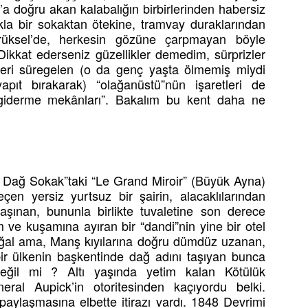
’a doğru akan kalabalığın birbirlerinden habersiz
la bir sokaktan ötekine, tramvay duraklarından
Brüksel’de, herkesin gözüne çarpmayan böyle
ikkat ederseniz güzellikler demedim, sürprizler
eri süregelen (o da genç yaşta ölmemiş miydi
apıt bırakarak) “olağanüstü”nün işaretleri de
 giderme mekânları”. Bakalım bu kent daha ne
 Dağ Sokak”taki “Le Grand Miroir” (Büyük Ayna)
çen yersiz yurtsuz bir şairin, alacaklılarından
şınan, bununla birlikte tuvaletine son derece
m ve kuşamına ayıran bir “dandi”nin yine bir otel
ğal ama, Manş kıyılarına doğru dümdüz uzanan,
r ülkenin başkentinde dağ adını taşıyan bunca
değil mi ? Altı yaşında yetim kalan Kötülük
eral Aupick’in otoritesinden kaçıyordu belki.
paylaşmasına elbette itirazı vardı. 1848 Devrimi