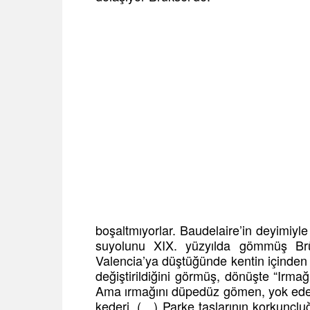
boşaltmıyorlar. Baudelaire’in deyimiyle
suyolunu XIX. yüzyılda gömmüş Brü
Valencia’ya düştüğünde kentin içinden ge
değiştirildiğini görmüş, dönüşte “Irma
Ama ırmağını düpedüz gömen, yok eden 
kederi. (…) Parke taşlarının korkunçl