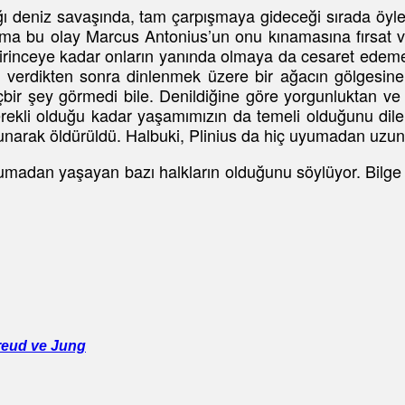
 deniz savaşında, tam çarpışmaya gideceği sırada öyles
Ama bu olay Marcus Antonius’un onu kınamasına fırsat ve
 bildirinceye kadar onların yanında olmaya da cesaret ed
ni verdikten sonra dinlenmek üzere bir ağacın gölgesin
bir şey görmedi bile. Denildiğine göre yorgunluktan ve
li olduğu kadar yaşamımızın da temeli olduğunu dile 
arak öldürüldü. Halbuki, Plinius da hiç uyumadan uzun s
umadan yaşayan bazı halkların olduğunu söylüyor. Bilge E
reud ve Jung