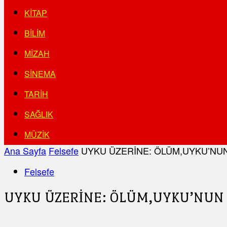
KITAP
BILIM
MIZAH
SINEMA
TARIH
SAĞLIK
MÜZIK
Ana Sayfa
Felsefe
UYKU ÜZERİNE: ÖLÜM,UYKU’NUN
Felsefe
UYKU ÜZERİNE: ÖLÜM,UYKU’NUN 