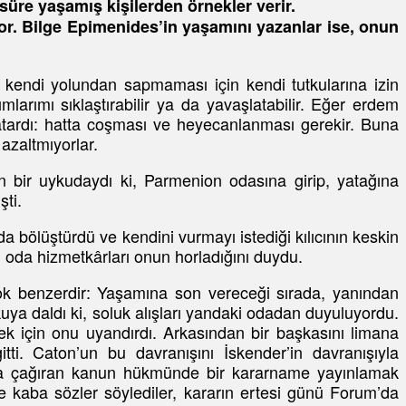
üre yaşamış kişilerden örnekler verir.
or. Bilge Epimenides’in yaşamını yazanlar ise, onun
 kendi yolundan sapmaması için kendi tutkularına izin
larımı sıklaştırabilir ya da yavaşlatabilir. Eğer erdem
tardı: hatta coşması ve heyecanlanması gerekir. Buna
 azaltmıyorlar.
 bir uykudaydı ki, Parmenion odasına girip, yatağına
ti.
 bölüştürdü ve kendini vurmayı istediği kılıcının keskin
, oda hizmetkârları onun horladığını duydu.
ok benzerdir: Yaşamına son vereceği sırada, yanından
kuya daldı ki, soluk alışları yandaki odadan duyuluyordu.
ek için onu uyandırdı. Arkasından bir başkasını limana
tti. Caton’un bu davranışını İskender’in davranışıyla
Roma’ya çağıran kanun hükmünde bir kararname yayınlamak
 ve kaba sözler söylediler, kararın ertesi günü Forum’da