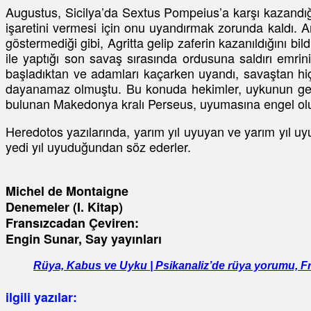
Augustus, Sicilya’da Sextus Pompeius’a karşı kazandığı
işaretini vermesi için onu uyandırmak zorunda kaldı. 
göstermediği gibi, Agritta gelip zaferin kazanıldığını
ile yaptığı son savaş sırasında ordusuna saldırı emri
başladıktan ve adamları kaçarken uyandı, savaştan hiç
dayanamaz olmuştu. Bu konuda hekimler, uykunun gerek
bulunan Makedonya kralı Perseus, uyumasına engel olun
Heredotos yazılarında, yarım yıl uyuyan ve yarım yıl uy
yedi yıl uyuduğundan söz ederler.
Michel de Montaigne
Denemeler (I. Kitap)
Fransızcadan Çeviren:
Engin Sunar, Say yayınları
Rüya, Kabus ve Uyku | Psikanaliz’de rüya yorumu, F
ilgili yazılar: