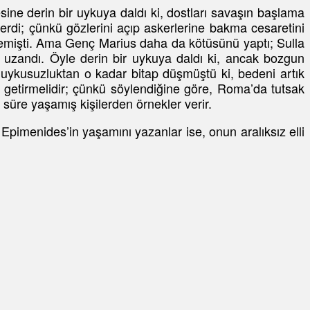
ine derin bir uykuya daldı ki, dostları savaşın başlama
rdi; çünkü gözlerini açıp askerlerine bakma cesaretini
ememişti. Ama Genç Marius daha da kötüsünü yaptı; Sulla
e uzandı. Öyle derin bir uykuya daldı ki, ancak bozgun
 uykusuzluktan o kadar bitap düşmüştü ki, bedeni artık
getirmelidir; çünkü söylendiğine göre, Roma’da tutsak
üre yaşamış kişilerden örnekler verir.
pimenides’in yaşamını yazanlar ise, onun aralıksız elli