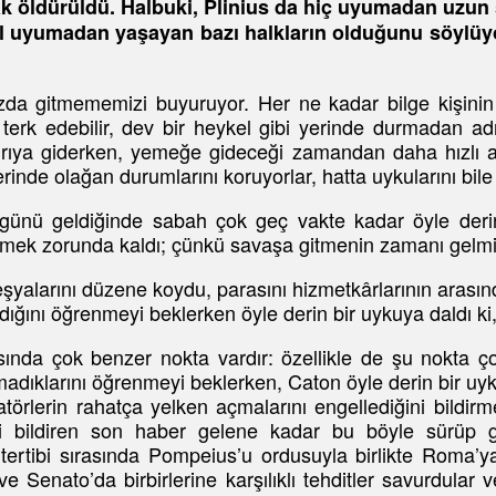
öldürüldü. Halbuki, Plinius da hiç uyumadan uzun s
ıl uyumadan yaşayan bazı halkların olduğunu söylüy
zda gitmememizi buyuruyor. Her ne kadar bilge kişinin
rk edebilir, dev bir heykel gibi yerinde durmadan adım
ırıya giderken, yemeğe gideceği zamandan daha hızlı a
rinde olağan durumlarını koruyorlar, hatta uykularını bile
günü geldiğinde sabah çok geç vakte kadar öyle derin
nmek zorunda kaldı; çünkü savaşa gitmenin zamanı gelmiş
alarını düzene koydu, parasını hizmetkârlarının arasında
ığını öğrenmeyi beklerken öyle derin bir uykuya daldı ki
nda çok benzer nokta vardır: özellikle de şu nokta ç
ılmadıklarını öğrenmeyi beklerken, Caton öyle derin bir uy
örlerin rahatça yelken açmalarını engellediğini bildirm
ni bildiren son haber gelene kadar bu böyle sürüp gi
a’nın tertibi sırasında Pompeius’u ordusuyla birlikte 
e Senato’da birbirlerine karşılıklı tehditler savurdular