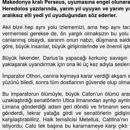
Makedonya kralı Perseus, uyumasına engel olunarak 
Heredotos yazılarında, yarım yıl uyuyan ve yarım y
aralıksız elli yedi yıl uyuduğundan söz ederler.
Akıl bize hep aynı yolu izlememizi, ama hep aynı tar
vermemesi gerekse de, ön yargılı olmaksızın bu yolu te
canlanmış olsaydı, sanırım onun nabzı, düşmana sald
göre, büyük insanlar, büyük girişimlerinde ve önemli işle
Büyük İskender, Darius’la yapacağı korkunç savaşın 
yaklaşarak uyandırmak için ona iki üç kez adıyla sesle
İmparator Othon, canına kıymaya karar verdiği akşam eşy
yüzünü biledi, sonra tüm dostlarının güvende olup olmad
Bu imparatorun ölümüyle, büyük Caton’un ölümü arası
uzaklaştırdığı senatörlerin Utica limanından ayrılıp ayr
Limana gönderdiği adam geri döndü ve fırtınanın senat
gönderdi, tekrar yatağa girdi ve senatörlerin gidişi
karşılaştırabiliriz. Halk temsilcisi Metellus, Catilin
istiyordu; Cato tek başına bu kararnameye karşı çıktı v