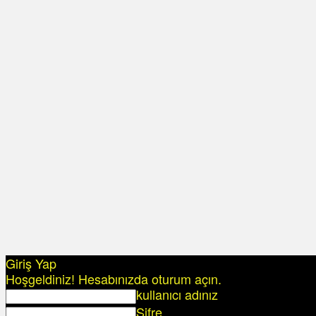
Giriş Yap
Hoşgeldiniz! Hesabınızda oturum açın.
kullanıcı adınız
Şifre