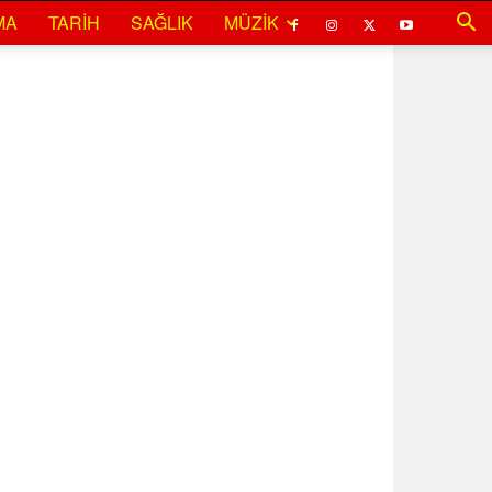
MA
TARIH
SAĞLIK
MÜZIK