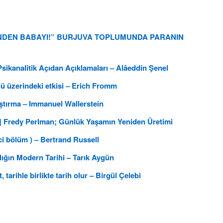
İÇİNDEN BABAYI!” BURJUVA TOPLUMUNDA PARANIN
e Psikanalitik Açıdan Açıklamaları – Alâeddin Şenel
olü üzerindeki etkisi – Erich Fromm
laştırma – Immanuel Wallerstein
 Fredy Perlman; Günlük Yaşamın Yeniden Üretimi
ci bölüm ) – Bertrand Russell
ığın Modern Tarihi – Tarık Aygün
tarihle birlikte tarih olur – Birgül Çelebi