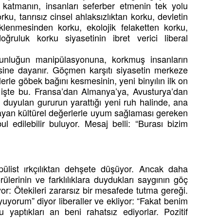
katmanın, insanları seferber etmenin tek yolu
u, tanrısız cinsel ahlaksızlıktan korku, devletin
klenmesinden korku, ekolojik felaketten korku,
ğruluk korku siyasetinin ibret verici liberal
ğunluğun manipülasyonuna, korkmuş insanların
sine dayanır. Göçmen karşıtı siyasetin merkeze
ilerle göbek bağını kesmesinin, yeni binyılın ilk on
i işte bu. Fransa’dan Almanya’ya, Avusturya’dan
en duyulan gururun yarattığı yeni ruh halinde, ana
layan kültürel değerlerle uyum sağlaması gereken
l edilebilir buluyor. Mesaj belli: “Burası bizim
popülist ırkçılıktan dehşete düşüyor. Ancak daha
ülerinin ve farklılıklara duydukları saygının göç
yor: Ötekileri zararsız bir mesafede tutma gereği.
uyorum” diyor liberaller ve ekliyor: “Fakat benim
 yaptıkları an beni rahatsız ediyorlar. Pozitif