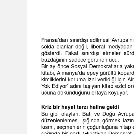
Fransa’dan sınırdışı edilmesi Avrupa’nı
solda olanlar değil, liberal medyadan
gösterdi. Fakat sınırdışı etmeler s
buzdağının sadece görünen ucu.
Bir ay önce Sosyal Demokratlar’a yakın
kitabı, Almanya’da epey gürültü kopard
kimliklerini koruma izni verildiği için 
Yok Ediyor’ adını taşıyan kitap ezici o
ucuna dokunduğunu ortaya koyuyor.
Kriz bir hayat tarzı haline geldi
Bu gibi olayları, Batı ve Doğu Avrupa
düzenlenlemesi ışığında görmek lazı
kısmı, seçmenlerin çoğunluğuna hitap 
sağında bir parti (Hıristiyan Demokrat,