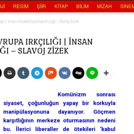
JI
RESIM
ŞIIR
KITAP
BILIM
MIZAH
SINE
ğı | İnsan maskeli barbarlar çağı – Slavoj Zizek
RUPA IRKÇILIĞI | İNSAN
I – SLAVOJ ZIZEK
Komünizm sonrası
siyaset, çoğunluğun yapay bir korkuyla
manipülasyonuna dayanıyor. Göçmen
karşıtlığının merkeze oturmasının nedeni
bu. İlerici liberaller de ötekileri ‘kabul