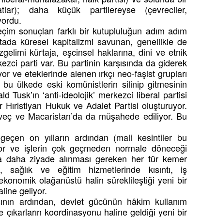
atlar); daha küçük partilereyse (çevreciler,
yordu.
çim sonuçları farklı bir kutupluluğun adım adım
ortada küresel kapitalizmi savunan, genellikle de
zgelimi kürtaja, eşcinsel haklarına, dini ve etnik
ezci parti var. Bu partinin karşısında da giderek
or ve eteklerinde alenen ırkçı neo-faşist grupları
 bu ülkede eski komünistlerin silinip gitmesinin
 Tusk’ın ‘anti-ideolojik’ merkezci liberal partisi
 Hıristiyan Hukuk ve Adalet Partisi oluşturuyor.
sveç ve Macaristan’da da müşahede ediliyor. Bu
eçen on yılların ardından (mali kesintiler bu
yor ve işlerin çok geçmeden normale döneceği
da daha ziyade alınması gereken her tür kemer
, sağlık ve eğitim hizmetlerinde kısıntı, iş
konomik olağanüstü halin süreklileştiği yeni bir
line geliyor.
sının ardından, devlet gücünün hâkim kullanım
e çıkarların koordinasyonu haline geldiği yeni bir