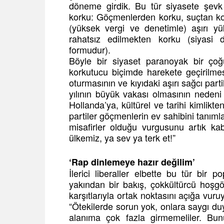
döneme girdik. Bu tür siyasete şevk 
korku: Göçmenlerden korku, suçtan kork
(yüksek vergi ve denetimle) aşırı yü
rahatsız edilmekten korku (siyasi do
formudur).
Böyle bir siyaset paranoyak bir ço
korkutucu biçimde harekete geçirilme
oturmasının ve kıyıdaki aşırı sağcı part
yılının büyük vakası olmasının neden
Hollanda’ya, kültürel ve tarihi kimlikt
partiler göçmenlerin ev sahibini tanım
misafirler olduğu vurgusunu artık kabu
ülkemiz, ya sev ya terk et!”
‘Rap dinlemeye hazır değilim’
İlerici liberaller elbette bu tür bir 
yakından bir bakış, çokkültürcü hoşgör
karşıtlarıyla ortak noktasını açığa vuru
“Ötekilerde sorun yok, onlara saygı duy
alanıma çok fazla girmemeliler. Bunu