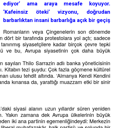
ediyor’ ama araya mesafe koyuyor.
‘Kafeinsiz öteki’ vizyonu, doğrudan
barbarlıktan insani barbarlığa açık bir geçiş
Romanların veya Çingenelerin son dönemde
n dört bir tarafında protestolara yol açtı; sadece
 tanınmış siyasetçilere kadar birçok çevre tepki
ürdü ve bu, Avrupa siyasetinin çok daha büyük
 sayılan Thilo Sarrazin adlı banka yöneticisinin
ı. Kitabın tezi şuydu: Çok fazla göçmene kültürel
Alman ulusu tehdit altında. ‘Almanya Kendi Kendini
randa kınansa da, yarattığı muazzam etki bir sinir
’daki siyasi alanın uzun yıllardır süren yeniden
m. Yakın zamana dek Avrupa ülkelerinin büyük
eden iki ana partinin egemenliğindeydi: Merkezin
 liberal-muhafazakâr, halk partisi) ve solunda bir