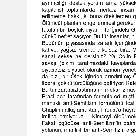
ayrımcılığı destekliyorum ama yükse
kapitalist toplumlarda merkezi insan
edilmeme hakkı, ki buna ötekilerden gü
Ölümcül planları engellenmesi gereken
tutulan bir boşluk diyarı niteliğindeki
çünkü nefret saçıyor. Bu tür insanlar, 
Bugünün piyasasında zararlı içeriğind
kahve, yağsız krema, alkolsüz bira. V
sanal sekse ne dersiniz? Ya Colin P
savaş (bizim tarafımızdaki kayıplard
siyasetsiz siyaset olarak uzman yönet
da bizi, bir Ötekiliğinden arındırılm
liberal çokkültürcülüğüne getiriyor: Kaf
Bu tür zararsızlaştırmanın mekanizması 
Brasillach tarafından formüle edilmişti.
mantıklı anti-Semitizm formülünü icat
Chaplin’i alkışlamaktan, Proust’a hay
imtina etmiyoruz… Kimseyi öldürmek
Fakat içgüdüsel anti-Semitizm’in daim
yolunun, mantıklı bir anti-Semitizm ö