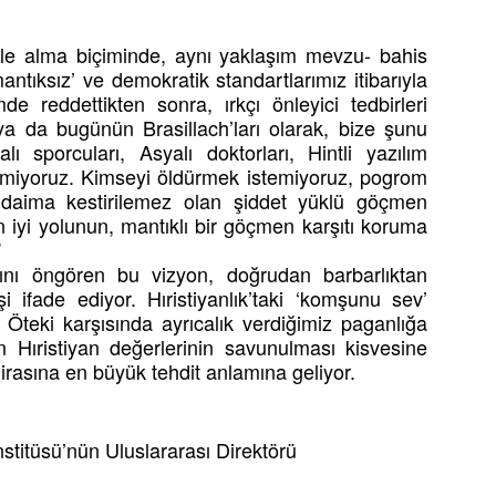
ele alma biçiminde, aynı yaklaşım mevzu- bahis
antıksız’ ve demokratik standartlarımız itibarıyla
de reddettikten sonra, ırkçı önleyici tedbirleri
 ya da bugünün Brasillach’ları olarak, bize şunu
lı sporcuları, Asyalı doktorları, Hintli yazılım
etmiyoruz. Kimseyi öldürmek istemiyoruz, pogrom
 daima kestirilemez olan şiddet yüklü göçmen
 iyi yolunun, mantıklı bir göçmen karşıtı koruma
”
ını öngören bu vizyon, doğrudan barbarlıktan
i ifade ediyor. Hıristiyanlık’taki ‘komşunu sev’
Öteki karşısında ayrıcalık verdiğimiz paganlığa
 Hıristiyan değerlerinin savunulması kisvesine
mirasına en büyük tehdit anlamına geliyor.
stitüsü’nün Uluslararası Direktörü