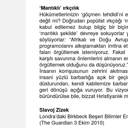
‘Mantıklı’ ırkçılık
Hükümetlerimizin ‘göçmen tehdidi’ni 
değil mi? Doğrudan popülist ırkçılığı ‘m
kabul edilemez bulup bilgiç bir biçim
‘mantıklı şekilde’ devreye sokuyorlar
söylüyorlar: “Afrikalı ve Doğu Avrupa
programcılarını alkışlamaktan imtina 
falan örgütlemek istemiyoruz. Fakat
karşıtı savunma önlemlerini almanın en
örgütlemek olduğunu da düşünüyoruz.
İnsanın komşusunun zehrini akıtmas
insani yüzlü barbarlığa açık bir geçiş
düsturundan, kendi kabilemize barbar 
geri dönüşü açığa vuruyor. Bu vizyon
büründürülse bile, bizzat Hıristiyanlık 
Slavoj Zizek
Londra’daki Birkbeck Beşeri Bilimler En
(The Guardian 3 Ekim 2010)