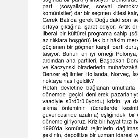
parti (sosyalistler, sosyal demokr
komünistler) dar bir seçmen kitlesi kalı
Gerek Batı’da gerek Doğu’daki son se
ortaya çıktığına işaret ediyor. Artık 
liberal bir kültürel programa sahip (sö
azınlıklara hoşgörü) tek bir hâkim merk
güçlenen bir göçmen karşıtı parti duruy
taşıyor. Bunun en iyi örneği Polonya;
ardından ana partileri, Başbakan Donald
ve Kaczynski biraderlerin muhafazakâr
Benzer eğilimler Hollanda, Norveç, İ
noktaya nasıl geldik?
Refah devletine bağlanan umutlarla g
dönemde geçici denilerek pazarlanı
vaadiyle sürdürülüyordu) krizin, ya 
sıkma önleminin (ücretlerde kesinti
güvencesinde azalma) eşliğindeki bir e
döneme giriyoruz. Kriz bir hayat tarzı ha
1990’da komünist rejimlerin dağılma
şeklinin, depolitize bir uzman idaresi v