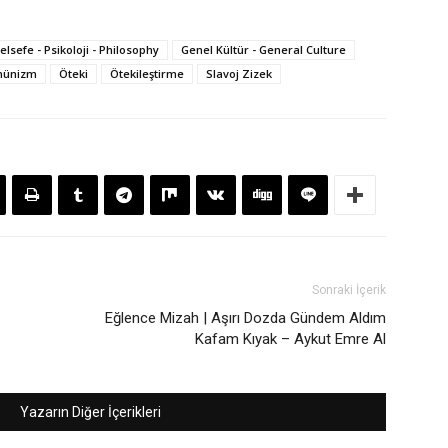
elsefe - Psikoloji - Philosophy
Genel Kültür - General Culture
münizm
Öteki
Ötekileştirme
Slavoj Zizek
Sonraki İçerik
Eğlence Mizah | Aşırı Dozda Gündem Aldım
Kafam Kıyak – Aykut Emre Al
Yazarın Diğer İçerikleri