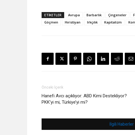
ETIKETLER
Avrupa
Barbarlık
Çingeneler
F
Göçmen
Hıristiyan
Irkçılık
Kapitalizm
Ko
Önceki İçerik
Hanefi Avcı açıklıyor: ABD Kimi Destekliyor?
PKK’yi mi, Türkiye’yi mi?
İlgili Haberler