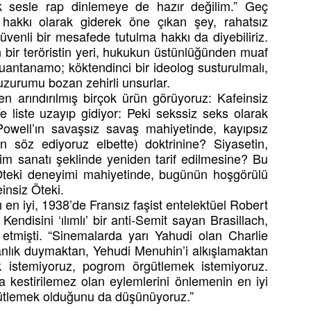
k sesle rap dinlemeye de hazır değilim.” Geç
 hakkı olarak giderek öne çıkan şey, rahatsız
venli bir mesafede tutulma hakkı da diyebiliriz.
 bir teröristin yeri, hukukun üstünlüğünden muaf
 Guantanamo; köktendinci bir ideolog susturulmalı,
huzurumu bozan zehirli unsurlar.
en arındırılmış birçok ürün görüyoruz: Kafeinsiz
e liste uzayıp gidiyor: Peki sekssiz seks olarak
owell’ın savaşsız savaş mahiyetinde, kayıpsız
an söz ediyoruz elbette) doktrinine? Siyasetin,
im sanatı şeklinde yeniden tarif edilmesine? Bu
ış Öteki deneyimi mahiyetinde, bugünün hoşgörülü
einsiz Öteki.
en iyi, 1938’de Fransız faşist entelektüel Robert
 Kendisini ‘ılımlı’ bir anti-Semit sayan Brasillach,
 etmişti. “Sinemalarda yarı Yahudi olan Charlie
ranlık duymaktan, Yehudi Menuhin’i alkışlamaktan
 istemiyoruz, pogrom örgütlemek istemiyoruz.
a kestirilemez olan eylemlerini önlemenin en iyi
rgütlemek olduğunu da düşünüyoruz.”