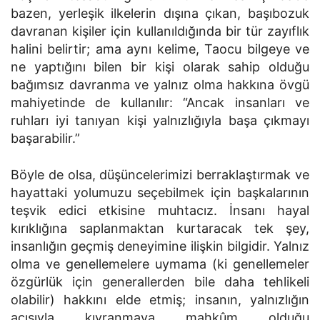
bazen, yerleşik ilkelerin dışına çıkan, başıbozuk
davranan kişiler için kullanıldığında bir tür zayıflık
halini belirtir; ama aynı kelime, Taocu bilgeye ve
ne yaptığını bilen bir kişi olarak sahip olduğu
bağımsız davranma ve yalnız olma hakkına övgü
mahiyetinde de kullanılır: “Ancak insanları ve
ruhları iyi tanıyan kişi yalnızlığıyla başa çıkmayı
başarabilir.”
Böyle de olsa, düşüncelerimizi berraklaştırmak ve
hayattaki yo­lumuzu seçebilmek için başkalarının
teşvik edici etkisine muhtacız. İn­sanı hayal
kırıklığına saplanmaktan kurtaracak tek şey,
insanlığın geçmiş deneyimine ilişkin bilgidir. Yalnız
olma ve genellemelere uy­mama (ki genellemeler
özgürlük için generallerden bile daha tehlikeli
olabilir) hakkını elde etmiş; insanın, yalnızlığın
acısıyla kıvranmaya mahkûm olduğu