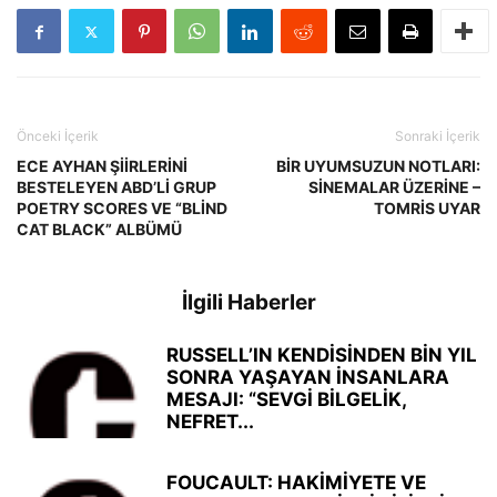
Önceki İçerik
Sonraki İçerik
ECE AYHAN ŞİİRLERİNİ
BİR UYUMSUZUN NOTLARI:
BESTELEYEN ABD’Lİ GRUP
SİNEMALAR ÜZERİNE –
POETRY SCORES VE “BLİND
TOMRİS UYAR
CAT BLACK” ALBÜMÜ
İlgili Haberler
RUSSELL’IN KENDİSİNDEN BİN YIL
SONRA YAŞAYAN İNSANLARA
MESAJI: “SEVGİ BİLGELİK,
NEFRET...
FOUCAULT: HAKİMİYETE VE