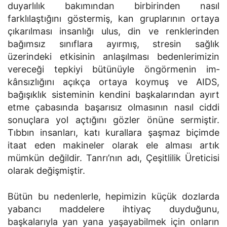
duyarlılık bakımından birbirinden nasıl
farklılaştığını gös­termiş, kan gruplarının ortaya
çıkarılması insanlığı ulus, din ve renk­lerinden
bağımsız sınıflara ayırmış, stresin sağlık
üzerindeki etkisinin anlaşılması bedenlerimizin
vereceği tepkiyi bütünüyle öngörmenin im­
kânsızlığını açıkça ortaya koymuş ve AIDS,
bağışıklık sisteminin ken­dini başkalarından ayırt
etme çabasında başarısız olmasının nasıl ciddi
sonuçlara yol açtığını gözler önüne sermiştir.
Tıbbın insanları, katı ku­rallara şaşmaz biçimde
itaat eden makineler olarak ele alması artık
mümkün değildir. Tanrı’nın adı, Çeşitlilik Üreticisi
olarak değiş­miştir.
Bütün bu nedenlerle, hepimizin küçük dozlarda
yabancı maddelere ihtiyaç duyduğunu,
başkalarıyla yan yana yaşayabilmek için onların