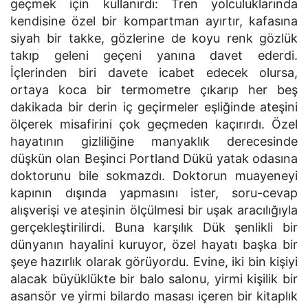
geçmek için kullanırdı: Tren yolculuklarında
kendisine özel bir kompartman ayırtır, kafasına
siyah bir takke, gözlerine de koyu renk gözlük
takıp geleni geçeni yanına davet ederdi.
İçlerinden biri davete icabet edecek olursa,
ortaya koca bir termometre çıkarıp her beş
dakikada bir derin iç geçirmeler eşliğinde ateşini
ölçerek misafirini çok geçmeden kaçırırdı. Özel
hayatının gizliliğine manyaklık derecesinde
düşkün olan Beşinci Portland Dükü yatak odasına
doktorunu bile sokmazdı. Doktorun muayeneyi
kapının dışında yapmasını ister, soru-cevap
alışverişi ve ateşinin ölçülmesi bir uşak aracılığıyla
gerçekleştirilirdi. Buna karşılık Dük şenlikli bir
dünyanın hayalini kuruyor, özel hayatı başka bir
şeye hazırlık olarak görüyordu. Evine, iki bin kişiyi
alacak büyüklükte bir balo salonu, yirmi kişilik bir
asansör ve yirmi bilardo masası içeren bir kitaplık