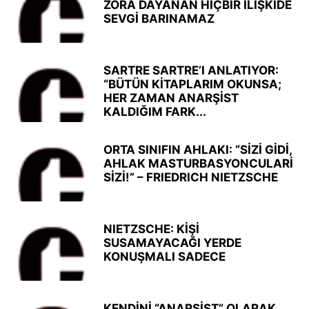
ZORA DAYANAN HİÇBİR İLİŞKİDE
SEVGİ BARINAMAZ
SARTRE SARTRE’I ANLATIYOR:
“BÜTÜN KİTAPLARIM OKUNSA;
HER ZAMAN ANARŞİST
KALDIĞIM FARK...
ORTA SINIFIN AHLAKI: “SİZİ GİDİ,
AHLAK MASTURBASYONCULARİ
SİZİ!” – FRIEDRICH NIETZSCHE
NIETZSCHE: KİŞİ
SUSAMAYACAĞI YERDE
KONUŞMALI SADECE
KENDİNİ “ANARŞİST” OLARAK