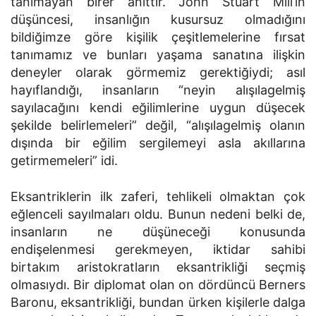
tanımayan birer anıttır. John Stuart Mill’in
düşüncesi, insanlığın kusursuz olmadığını
bildiğimze göre kişilik çeşitlemelerine fırsat
tanımamız ve bunları yaşama sanatına ilişkin
deneyler olarak görmemiz gerektiğiydi; asıl
hayıflandığı, insanların “neyin alışılagelmiş
sayılacağını kendi eğilimlerine uygun düşecek
şekilde belirlemeleri” değil, “alışılagelmiş olanın
dışında bir eğilim sergilemeyi asla akıllarına
getirmemeleri” idi.
Eksantriklerin ilk zaferi, tehlikeli olmaktan çok
eğlenceli sayılmaları oldu. Bunun nedeni belki de,
insanların ne düşüneceği konusunda
endişelenmesi gerekmeyen, iktidar sahibi
birtakım aristokratların eksantrikliği seçmiş
olmasıydı. Bir diplomat olan on dördüncü Berners
Baronu, eksantrikliği, bundan ürken kişilerle dalga