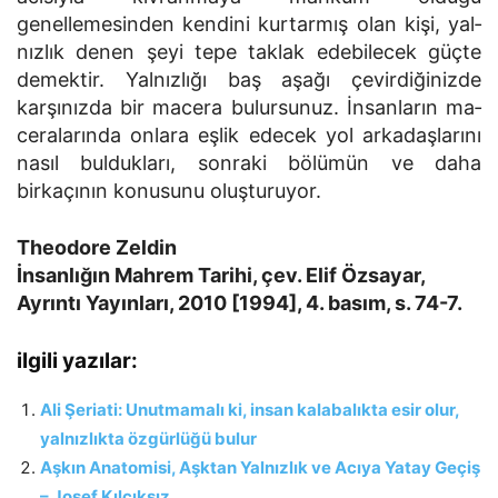
genellemesinden kendini kurtarmış olan kişi, yal­
nızlık denen şeyi tepe taklak edebilecek güçte
demektir. Yalnızlığı baş aşağı çevirdiğinizde
karşınızda bir macera bulursunuz. İnsanların ma­
ceralarında onlara eşlik edecek yol arkadaşlarını
nasıl buldukları, son­raki bölümün ve daha
birkaçının konusunu oluşturuyor.
Theodore Zeldin
İnsanlığın Mahrem Tarihi, çev. Elif Özsayar,
Ayrıntı Yayınları, 2010 [1994], 4. basım, s. 74-7.
ilgili yazılar:
Ali Şeriati: Unutmamalı ki, insan kalabalıkta esir olur,
yalnızlıkta özgürlüğü bulur
Aşkın Anatomisi, Aşktan Yalnızlık ve Acıya Yatay Geçiş
– Josef Kılçıksız