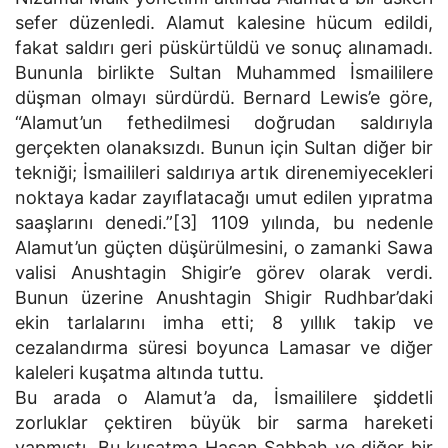
sefer düzenledi. Alamut kalesine hücum edildi,
fakat saldırı geri püskürtüldü ve sonuç alınamadı.
Bununla birlikte Sultan Muhammed İsmaililere
düşman olmayı sürdürdü. Bernard Lewis’e göre,
“Alamut’un fethedilmesi doğrudan saldırıyla
gerçekten olanaksızdı. Bunun için Sultan diğer bir
tekniği; İsmailileri saldırıya artık direnemiyecekleri
noktaya kadar zayıflatacağı umut edilen yıpratma
saaşlarını denedi.”[3] 1109 yılında, bu nedenle
Alamut’un güçten düşürülmesini, o zamanki Sawa
valisi Anushtagin Shigir’e görev olarak verdi.
Bunun üzerine Anushtagin Shigir Rudhbar’daki
ekin tarlalarını imha etti; 8 yıllık takip ve
cezalandırma süresi boyunca Lamasar ve diğer
kaleleri kuşatma altında tuttu.
Bu arada o Alamut’a da, İsmaililere şiddetli
zorluklar çektiren büyük bir sarma hareketi
yapmıştı. Bu kuşatma Hasan Sabbah ve diğer bir