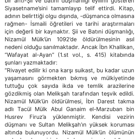
bir anti-Şii ve batıni düşmanlığı eyilimi gösteren
Siyasetname’sini tamamlayıp telif ettirdi. Kitap,
adının belirttiği olgu dışında, -düşmanca olmasına
rağmen- İsmaili öğretileri ve tarihi araştırmaları
için değerli bir kaynaktır. Şii ve Batıni düşmanlığı,
Nizamül Mülk’ün 1092’de öldürülmesinin asıl
nedeni olduğu sanılmaktadır. Ancak İbn Khallikan,
“Wafayat al-Ayan” (1.st vol., s. 415) kitabında
şunları yazmaktadır:
“Rivayet edilir ki ona karşı suikast, bu kadar uzun
yaşamasını görmekten bıkmış ve mülkiyetinde
tuttuğu çok sayıda ikda ve temlik arazilerine
gözdikmiş olan Melikşah tarafından teşvik edildi.
Nizamül Mülk’ün öldürülmesi, İbn Darest takma
adlı Tacül Mülk Abul Ganaim el-Marzuban bin
Husrev Firuz’a yüklenmiştir. Kendisi vezirin
düşmanı ve Sultan Melikşah’ın yüksek koruması
altında bulunuyordu. Nizamül Mülk’ün ölümünün