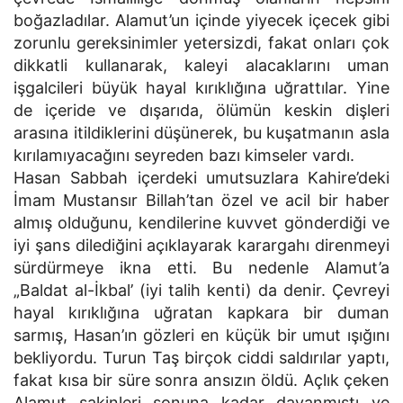
boğazladılar. Alamut’un içinde yiyecek içecek gibi
zorunlu gereksinimler yetersizdi, fakat onları çok
dikkatli kullanarak, kaleyi alacaklarını uman
işgalcileri büyük hayal kırıklığına uğrattılar. Yine
de içeride ve dışarıda, ölümün keskin dişleri
arasına itildiklerini düşünerek, bu kuşatmanın asla
kırılamıyacağını seyreden bazı kimseler vardı.
Hasan Sabbah içerdeki umutsuzlara Kahire’deki
İmam Mustansır Billah’tan özel ve acil bir haber
almış olduğunu, kendilerine kuvvet gönderdiği ve
iyi şans dilediğini açıklayarak karargahı direnmeyi
sürdürmeye ikna etti. Bu nedenle Alamut’a
„Baldat al-İkbal’ (iyi talih kenti) da denir. Çevreyi
hayal kırıklığına uğratan kapkara bir duman
sarmış, Hasan’ın gözleri en küçük bir umut ışığını
bekliyordu. Turun Taş birçok ciddi saldırılar yaptı,
fakat kısa bir süre sonra ansızın öldü. Açlık çeken
Alamut sakinleri sonuna kadar dayanmıştı ve