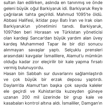
sultan ilan edilirken, aslında en tanınmış ve önde
geleni büyük oğul Barkiyaruk idi. Barkiyaruk Rey’e
çağrılarak tahta geçirildi. Mahmud 1095’te öldü.
Abbasi Halifesi, iktidar payı Batı İran ve Irak olan
Barkiyaruk’un yönetimini tanıdı. Barkiyaruk,
1097’den beri Horasan ve Türkistan yöneticisi
olan kardeşi Sancar’dan büyük yardım alan üvey
kardeş Muhammed Tapar ile bir dizi sonucu
alınmayan savaşlar yaptı. Selçuklu prensleri
arasındaki kavgalar İsmaililere, Alamut’u mümkün
olduğu kadar zor eleçirilir bir kale yapma fırsatı
vermiş bulunuyordu.
Hasan bin Sabbah sur duvarlarını sağlamlaştırdı
ve çok büyük bir erzak deposu yaptırdı.
Daylam’da Alamut’tan başka çok sayıda kaleler
ele geçirdi ve Kuhistan’da kuzeyden güneye
uzanan 200 mil üzerinde bir grup kale ve
kasabaları kontrol altına aldı. İsmaililer, Damgan’ın