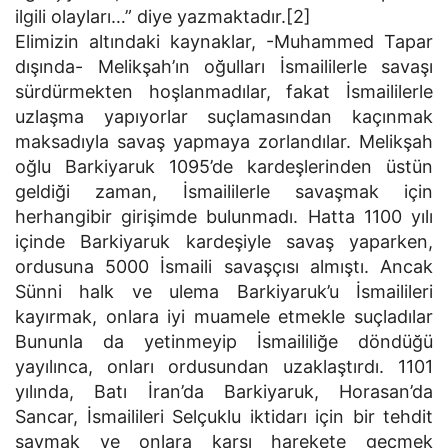
ilgili olayları…” diye yazmaktadır.[2]
Elimizin altındaki kaynaklar, -Muhammed Tapar
dışında- Melikşah’ın oğulları İsmaililerle savaşı
sürdürmekten hoşlanmadılar, fakat İsmaililerle
uzlaşma yapıyorlar suçlamasından kaçınmak
maksadıyla savaş yapmaya zorlandılar. Melikşah
oğlu Barkiyaruk 1095’de kardeşlerinden üstün
geldiği zaman, İsmaililerle savaşmak için
herhangibir girişimde bulunmadı. Hatta 1100 yılı
içinde Barkiyaruk kardeşiyle savaş yaparken,
ordusuna 5000 İsmaili savaşçısı almıştı. Ancak
Sünni halk ve ulema Barkiyaruk’u İsmailileri
kayırmak, onlara iyi muamele etmekle suçladılar
Bununla da yetinmeyip İsmaililiğe döndüğü
yayılınca, onları ordusundan uzaklaştırdı. 1101
yılında, Batı İran’da Barkiyaruk, Horasan’da
Sancar, İsmailileri Selçuklu iktidarı için bir tehdit
saymak ve onlara karşı harekete geçmek