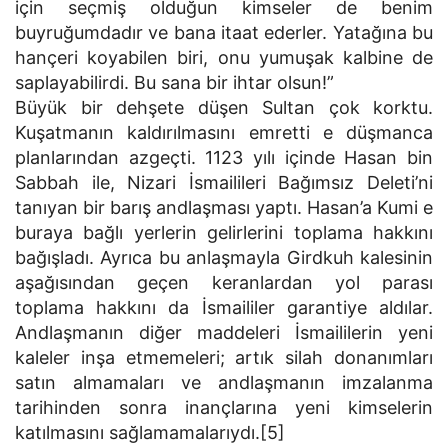
için seçmiş olduğun kimseler de benim
buyruğumdadır ve bana itaat ederler. Yatağına bu
hançeri koyabilen biri, onu yumuşak kalbine de
saplayabilirdi. Bu sana bir ihtar olsun!”
Büyük bir dehşete düşen Sultan çok korktu.
Kuşatmanın kaldırılmasını emretti e düşmanca
planlarından azgeçti. 1123 yılı içinde Hasan bin
Sabbah ile, Nizari İsmailileri Bağımsız Deleti’ni
tanıyan bir barış andlaşması yaptı. Hasan’a Kumi e
buraya bağlı yerlerin gelirlerini toplama hakkını
bağışladı. Ayrıca bu anlaşmayla Girdkuh kalesinin
aşağısından geçen keranlardan yol parası
toplama hakkını da İsmaililer garantiye aldılar.
Andlaşmanın diğer maddeleri İsmaililerin yeni
kaleler inşa etmemeleri; artık silah donanımları
satın almamaları ve andlaşmanın imzalanma
tarihinden sonra inançlarına yeni kimselerin
katılmasını sağlamamalarıydı.[5]