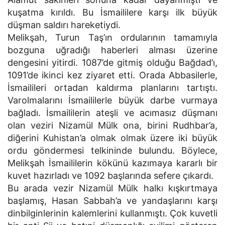
kuşatma kırıldı. Bu İsmaililere karşı ilk büyük
düşman saldırı hareketiydi.
Melikşah, Turun Taş’ın ordularının tamamıyla
bozguna uğradığı haberleri alması üzerine
dengesini yitirdi. 1087’de gitmiş olduğu Bağdad’ı,
1091’de ikinci kez ziyaret etti. Orada Abbasilerle,
İsmailileri ortadan kaldırma planlarını tartıştı.
Varolmalarını İsmaililerle büyük darbe vurmaya
bağladı. İsmaililerin ateşli ve acımasız düşmanı
olan veziri Nizamül Mülk ona, birini Rudhbar’a,
diğerini Kuhistan’a olmak olmak üzere iki büyük
ordu göndermesi telkininde bulundu. Böylece,
Melikşah İsmaililerin kökünü kazımaya kararlı bir
kuvet hazırladı ve 1092 başlarında sefere çıkardı.
Bu arada vezir Nizamül Mülk halkı kışkırtmaya
başlamış, Hasan Sabbah’a ve yandaşlarını karşı
dinbilginlerinin kalemlerini kullanmıştı. Çok kuvetli