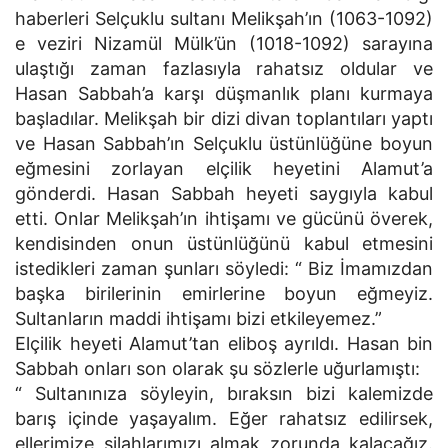
haberleri Selçuklu sultanı Melikşah’ın (1063-1092)
e veziri Nizamül Mülk’ün (1018-1092) sarayına
ulaştığı zaman fazlasıyla rahatsız oldular ve
Hasan Sabbah’a karşı düşmanlık planı kurmaya
başladılar. Melikşah bir dizi divan toplantıları yaptı
ve Hasan Sabbah’ın Selçuklu üstünlüğüne boyun
eğmesini zorlayan elçilik heyetini Alamut’a
gönderdi. Hasan Sabbah heyeti saygıyla kabul
etti. Onlar Melikşah’ın ihtişamı ve gücünü överek,
kendisinden onun üstünlüğünü kabul etmesini
istedikleri zaman şunları söyledi: “ Biz İmamızdan
başka birilerinin emirlerine boyun eğmeyiz.
Sultanların maddi ihtişamı bizi etkileyemez.”
Elçilik heyeti Alamut’tan eliboş ayrıldı. Hasan bin
Sabbah onları son olarak şu sözlerle uğurlamıştı:
“ Sultanınıza söyleyin, bıraksın bizi kalemizde
barış içinde yaşayalım. Eğer rahatsız edilirsek,
ellerimize silahlarımızı almak zorunda kalacağız.