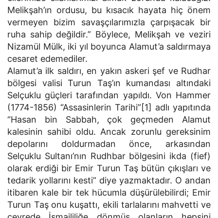
Melikşah’ın ordusu, bu kısacık hayata hiç önem
vermeyen bizim savaşçılarımızla çarpışacak bir
ruha sahip değildir.” Böylece, Melikşah ve veziri
Nizamül Mülk, iki yıl boyunca Alamut’a saldırmaya
cesaret edemediler.
Alamut’a ilk saldırı, en yakın askeri şef ve Rudhar
bölgesi valisi Turun Taş’ın kumandası altındaki
Selçuklu güçleri tarafından yapıldı. Von Hammer
(1774-1856) “Assasinlerin Tarihi”[1] adlı yapıtında
“Hasan bin Sabbah, çok geçmeden Alamut
kalesinin sahibi oldu. Ancak zorunlu gereksinim
depolarını doldurmadan önce, arkasından
Selçuklu Sultanı’nın Rudhbar bölgesini ikda (fief)
olarak erdiği bir Emir Turun Taş bütün çıkışları ve
tedarik yollarını kesti” diye yazmaktadır. O andan
itibaren kale bir tek hücumla düşürülebilirdi; Emir
Turun Taş onu kuşattı, ekili tarlalarını mahvetti ve
çevrede İsmaililiğe dönmüş olanların hepsini