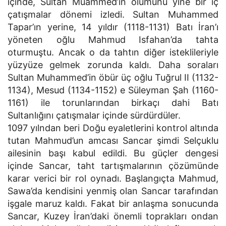
içinde, Sultan Muammed’in ölümünü yine bir iç
çatışmalar dönemi izledi. Sultan Muhammed
Tapar’ın yerine, 14 yıldır (1118-1131) Batı İran’ı
yöneten oğlu Mahmud Isfahan’da tahta
oturmuştu. Ancak o da tahtın diğer isteklileriyle
yüzyüze gelmek zorunda kaldı. Daha soraları
Sultan Muhammed’in öbür üç oğlu Tuğrul II (1132-
1134), Mesud (1134-1152) e Süleyman Şah (1160-
1161) ile torunlarından birkaçı dahi Batı
Sultanlığını çatışmalar içinde sürdürdüler.
1097 yılndan beri Doğu eyaletlerini kontrol altında
tutan Mahmud’un amcası Sancar şimdi Selçuklu
ailesinin başı kabul edildi. Bu güçler dengesi
içinde Sancar, taht tartışmalarının çözümünde
karar verici bir rol oynadı. Başlangıçta Mahmud,
Sawa’da kendisini yenmiş olan Sancar tarafından
işgale maruz kaldı. Fakat bir anlaşma sonucunda
Sancar, Kuzey İran’daki önemli toprakları ondan