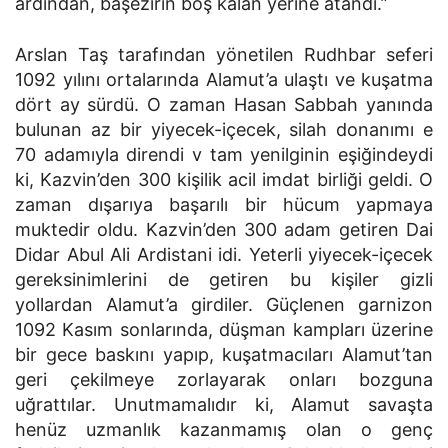
ardından, başezirin boş kalan yerine atandı.”
Arslan Taş tarafından yönetilen Rudhbar seferi
1092 yılını ortalarında Alamut’a ulaştı ve kuşatma
dört ay sürdü. O zaman Hasan Sabbah yanında
bulunan az bir yiyecek-içecek, silah donanımı e
70 adamıyla direndi v tam yenilginin eşiğindeydi
ki, Kazvin’den 300 kişilik acil imdat birliği geldi. O
zaman dışarıya başarılı bir hücum yapmaya
muktedir oldu. Kazvin’den 300 adam getiren Dai
Didar Abul Ali Ardistani idi. Yeterli yiyecek-içecek
gereksinimlerini de getiren bu kişiler gizli
yollardan Alamut’a girdiler. Güçlenen garnizon
1092 Kasım sonlarında, düşman kampları üzerine
bir gece baskını yapıp, kuşatmacıları Alamut’tan
geri çekilmeye zorlayarak onları bozguna
uğrattılar. Unutmamalıdır ki, Alamut savaşta
henüz uzmanlık kazanmamış olan o genç