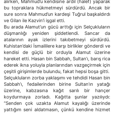
alırken, Mahmud’u kendisine ardıl (halef) yaparak
bu topraklara hükmetmeyi sürdürdü. Ancak bir
sure sonra Mahmud’un kardeşi Tuğrul başkaldırdı
ve Gilan ile Kazvin’i işgal etti.
Bu arada Alamut’un gücü arttığı için Selçukluların
düşmanlığı yeniden şiddetlendi. Sancar da
atalarının ayak izlerini takıbetmeyi sürdürdü.
Kuhistan’daki İsmaililere karşı birlikler gönderdi ve
kendisi de güçlü bir orduyla Alamut üzerine
hareket etti. Hasan bin Sabbah, Sultan’ı, barış rica
ederek ikna yoluyla planlarından vazgeçirmek için
çeşitli girişimlerde bulundu, fakat hepsi boşa gitti.
Selçukluların zorba yaklaşımı ve tehdidi Hasan bin
Sabbah’ı, fedailerinden birine Sultan’ın yatağı
üzerine, kabzasına kağıt sarılı bir hançer
koydurmaya zorladı. Kağıtta şunlar yazılıydı:
“Senden çok uzakta Alamut kayalığı üzerinde
yattığım seni aldatmasın, çünkü kendine hizmet