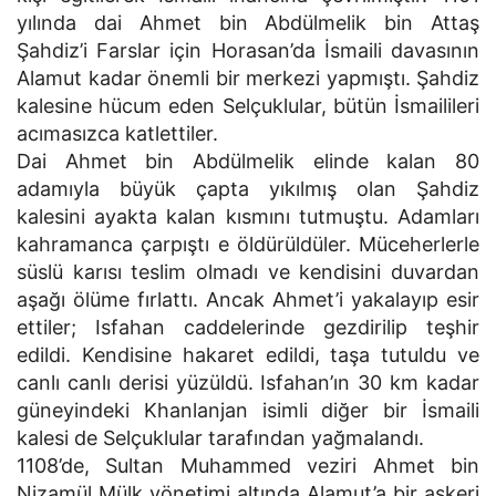
yılında dai Ahmet bin Abdülmelik bin Attaş
Şahdiz’i Farslar için Horasan’da İsmaili davasının
Alamut kadar önemli bir merkezi yapmıştı. Şahdiz
kalesine hücum eden Selçuklular, bütün İsmailileri
acımasızca katlettiler.
Dai Ahmet bin Abdülmelik elinde kalan 80
adamıyla büyük çapta yıkılmış olan Şahdiz
kalesini ayakta kalan kısmını tutmuştu. Adamları
kahramanca çarpıştı e öldürüldüler. Müceherlerle
süslü karısı teslim olmadı ve kendisini duvardan
aşağı ölüme fırlattı. Ancak Ahmet’i yakalayıp esir
ettiler; Isfahan caddelerinde gezdirilip teşhir
edildi. Kendisine hakaret edildi, taşa tutuldu ve
canlı canlı derisi yüzüldü. Isfahan’ın 30 km kadar
güneyindeki Khanlanjan isimli diğer bir İsmaili
kalesi de Selçuklular tarafından yağmalandı.
1108’de, Sultan Muhammed veziri Ahmet bin
Nizamül Mülk yönetimi altında Alamut’a bir askeri