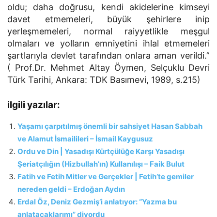
oldu; daha doğrusu, kendi akidelerine kimseyi
davet etmemeleri, büyük şehirlere inip
yerleşmemeleri, normal raiyyetlikle meşgul
olmaları ve yolların emniyetini ihlal etmemeleri
şartlarıyla devlet tarafından onlara aman verildi.”
( Prof.Dr. Mehmet Altay Öymen, Selçuklu Devri
Türk Tarihi, Ankara: TDK Basımevi, 1989, s.215)
ilgili yazılar:
Yaşamı çarpıtılmış önemli bir sahsiyet Hasan Sabbah
ve Alamut İsmailileri – İsmail Kaygusuz
Ordu ve Din | Yasadışı Kürtçülüğe Karşı Yasadışı
Şeriatçılığın (Hizbullah’ın) Kullanılışı – Faik Bulut
Fatih ve Fetih Mitler ve Gerçekler | Fetih’te gemiler
nereden geldi – Erdoğan Aydın
Erdal Öz, Deniz Gezmiş’i anlatıyor: “Yazma bu
anlatacaklarımı” diyordu