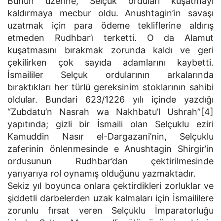
Bunun üzerine, Selçuk orduları kuşatmayı
kaldırmaya mecbur oldu. Anushtagin’in savaşı
uzatmak için para ödeme tekliflerine aldırış
etmeden Rudhbar’ı terketti. O da Alamut
kuşatmasını bırakmak zorunda kaldı ve geri
çekilirken çok sayıda adamlarını kaybetti.
İsmaililer Selçuk ordularının arkalarında
bıraktıkları her türlü gereksinim stoklarının sahibi
oldular. Bundari 623/1226 yılı içinde yazdığı
“Zubdatu’n Nasrah wa Nakhbatu’l Ushrah”[4]
yapıtında; gizli bir İsmaili olan Selçuklu eziri
Kamuddin Nasır el-Dargazani’nin, Selçuklu
zaferinin önlenmesinde e Anushtagin Shirgir’in
ordusunun Rudhbar’dan çektirilmesinde
yarıyarıya rol oynamış olduğunu yazmaktadır.
Sekiz yıl boyunca onlara çektirdikleri zorluklar ve
şiddetli darbelerden uzak kalmaları için İsmaililere
zorunlu fırsat veren Selçuklu İmparatorluğu