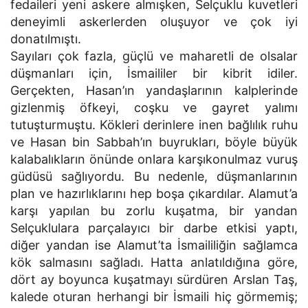
fedaileri yeni askere almışken, Selçuklu kuvetleri
deneyimli askerlerden oluşuyor ve çok iyi
donatılmıştı.
Sayıları çok fazla, güçlü ve maharetli de olsalar
düşmanları için, İsmaililer bir kibrit idiler.
Gerçekten, Hasan’ın yandaşlarının kalplerinde
gizlenmiş öfkeyi, coşku ve gayret yalımı
tutuşturmuştu. Kökleri derinlere inen bağlılık ruhu
ve Hasan bin Sabbah’ın buyrukları, böyle büyük
kalabalıkların önünde onlara karşıkonulmaz vuruş
güdüsü sağlıyordu. Bu nedenle, düşmanlarının
plan ve hazırlıklarını hep boşa çıkardılar. Alamut’a
karşı yapılan bu zorlu kuşatma, bir yandan
Selçuklulara parçalayıcı bir darbe etkisi yaptı,
diğer yandan ise Alamut’ta İsmaililiğin sağlamca
kök salmasını sağladı. Hatta anlatıldığına göre,
dört ay boyunca kuşatmayı sürdüren Arslan Taş,
kalede oturan herhangi bir İsmaili hiç görmemiş;