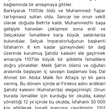
bağlamında bir anlaşmaya gittiler.
Barkiyaruk 1105’de öldü ve Muhammed Tapar
tartışmasız sultan oldu. Sancar ise onun vekili
olarak doğuda Belh’te kaldı. Muhammed’in başa
gelişiyle hanedan çekişmesi sona erdi ve
Selçuklular İsmaililere karşı büyük saldırılarda
bulundular. Selçuk İmparatorluğunun başkenti
İsfahan’ın 8 km kadar güneyindeki bir dağ
üzerinde kurulmuş Şahdiz kalesini ele geçirmek
amacıyla 1107’de büyük bir şiddetle İsmaililere
doğru yöneldiler. Melik Şah’ın ölümü ve oğulları
arasında başlayan iç savaşın başlaması baş Dai
Ahmet bin Abdul Malik İbn Attaş’a iyi bir şans
vermiş. Bu dönem içinde al-Firdevs adını erdikleri
Şahdiz kalesini (Kuhistan’da) elegeçirmişti. Onun
burada İsmaililer için kurduğu bir okulda, kaleyi
yönettiği 12 yıl içinde bu okulda, İsfahanlı 30 000
kişi eğitilerek İsmaili inancına çevrilmiştir. 1101