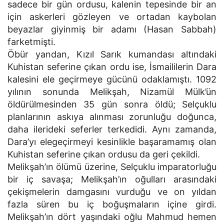
sadece bir gün ordusu, kalenin tepesinde bir an
için askerleri gözleyen ve ortadan kaybolan
beyazlar giyinmiş bir adamı (Hasan Sabbah)
farketmişti.
Öbür yandan, Kızıl Sarık kumandası altındaki
Kuhistan seferine çıkan ordu ise, İsmaililerin Dara
kalesini ele geçirmeye gücünü odaklamıştı. 1092
yılının sonunda Melikşah, Nizamül Mülk’ün
öldürülmesinden 35 gün sonra öldü; Selçuklu
planlarının askıya alınması zorunluğu doğunca,
daha ilerideki seferler terkedidi. Aynı zamanda,
Dara’yı elegeçirmeyi kesinlikle başaramamış olan
Kuhistan seferine çıkan ordusu da geri çekildi.
Melikşah’ın ölümü üzerine, Selçuklu imparatorluğu
bir iç savaşa; Melikşah’ın oğulları arasındaki
çekişmelerin damgasını vurduğu ve on yıldan
fazla süren bu iç boğuşmaların içine girdi.
Melikşah’ın dört yaşındaki oğlu Mahmud hemen