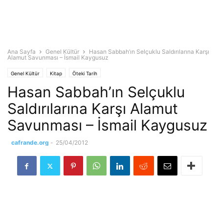
Ana Sayfa
Genel Kültür
Hasan Sabbah’ın Selçuklu Saldırılarına Karşı
Alamut Savunması – İsmail Kaygusuz
Genel Kültür
Kitap
Öteki Tarih
Hasan Sabbah’ın Selçuklu
Saldırılarına Karşı Alamut
Savunması – İsmail Kaygusuz
cafrande.org
-
25/04/2012