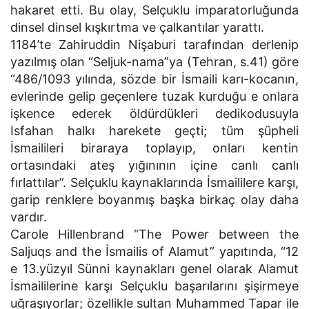
hakaret etti. Bu olay, Selçuklu imparatorluğunda
dinsel dinsel kışkırtma ve çalkantılar yarattı.
1184’te Zahiruddin Nişaburi tarafından derlenip
yazılmış olan “Seljuk-nama”ya (Tehran, s.41) göre
“486/1093 yılında, sözde bir İsmaili karı-kocanın,
evlerinde gelip geçenlere tuzak kurduğu e onlara
işkence ederek öldürdükleri dedikodusuyla
Isfahan halkı harekete geçti; tüm şüpheli
İsmailileri biraraya toplayıp, onları kentin
ortasındaki ateş yığınının içine canlı canlı
fırlattılar”. Selçuklu kaynaklarında İsmaililere karşı,
garip renklere boyanmış başka birkaç olay daha
vardır.
Carole Hillenbrand “The Power between the
Saljuqs and the İsmailis of Alamut” yapıtında, “12
e 13.yüzyıl Sünni kaynakları genel olarak Alamut
İsmaililerine karşı Selçuklu başarılarını şişirmeye
uğraşıyorlar; özellikle sultan Muhammed Tapar ile