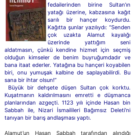
fedailerinden birine Sultan’ın
yatağı üzerine, kabzasına kağıt
sarılı bir hançer koydurdu.
Kağıtta şunlar yazılıydı: “Senden
çok uzakta Alamut kayalığı
üzerinde yattığım seni
aldatmasın, çünkü kendine hizmet için seçmiş
olduğun kimseler de benim buyruğumdadır ve
bana itaat ederler. Yatağına bu hançeri koyabilen
biri, onu yumuşak kalbine de saplayabilirdi. Bu
sana bir ihtar olsun!”
Büyük bir dehşete düşen Sultan çok korktu.
Kuşatmanın kaldırılmasını emretti e düşmanca
planlarından azgeçti. 1123 yılı içinde Hasan bin
Sabbah ile, Nizari İsmailileri Bağımsız Deleti’ni
tanıyan bir barış andlaşması yaptı.
Alamut’un Hasan Sabbah tarafından alındığı