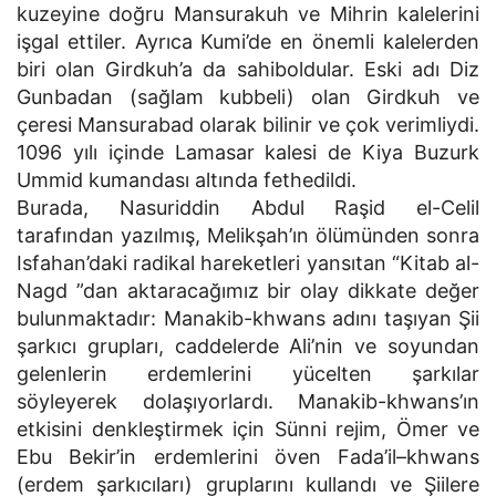
kuzeyine doğru Mansurakuh ve Mihrin kalelerini
işgal ettiler. Ayrıca Kumi’de en önemli kalelerden
biri olan Girdkuh’a da sahiboldular. Eski adı Diz
Gunbadan (sağlam kubbeli) olan Girdkuh ve
çeresi Mansurabad olarak bilinir ve çok verimliydi.
1096 yılı içinde Lamasar kalesi de Kiya Buzurk
Ummid kumandası altında fethedildi.
Burada, Nasuriddin Abdul Raşid el-Celil
tarafından yazılmış, Melikşah’ın ölümünden sonra
Isfahan’daki radikal hareketleri yansıtan “Kitab al-
Nagd ”dan aktaracağımız bir olay dikkate değer
bulunmaktadır: Manakib-khwans adını taşıyan Şii
şarkıcı grupları, caddelerde Ali’nin ve soyundan
gelenlerin erdemlerini yücelten şarkılar
söyleyerek dolaşıyorlardı. Manakib-khwans’ın
etkisini denkleştirmek için Sünni rejim, Ömer ve
Ebu Bekir’in erdemlerini öven Fada’il–khwans
(erdem şarkıcıları) gruplarını kullandı ve Şiilere