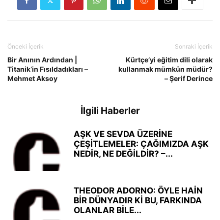
Önceki İçerik
Sonraki İçerik
Bir Anının Ardından |
Kürtçe’yi eğitim dili olarak
Titanik’in Fısıldadıkları –
kullanmak mümkün müdür?
Mehmet Aksoy
– Şerif Derince
İlgili Haberler
AŞK VE SEVDA ÜZERİNE
ÇEŞİTLEMELER: ÇAĞIMIZDA AŞK
NEDİR, NE DEĞİLDİR? –...
THEODOR ADORNO: ÖYLE HAİN
BİR DÜNYADIR Kİ BU, FARKINDA
OLANLAR BİLE...