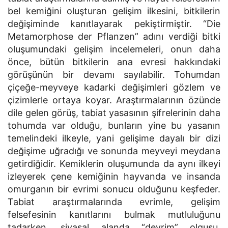
bel kemiğini oluşturan gelişim ilkesini, bitkilerin
değişiminde kanıtlayarak pekiştirmiştir. “Die
Metamorphose der Pflanzen” adını verdiği bitki
oluşumundaki gelişim incelemeleri, onun daha
önce, bütün bitkilerin ana evresi hakkındaki
görüşünün bir devamı sayılabilir. Tohumdan
çiçeğe-meyveye kadarki değişimleri gözlem ve
çizimlerle ortaya koyar. Araştırmalarının özünde
dile gelen görüş, tabiat yasasının şifrelerinin daha
tohumda var olduğu, bunların yine bu yasanın
temelindeki ilkeyle, yani gelişime dayalı bir dizi
değişime uğradığı ve sonunda meyveyi meydana
getirdiğidir. Kemiklerin oluşumunda da aynı ilkeyi
izleyerek çene kemiğinin hayvanda ve insanda
omurganın bir evrimi sonucu olduğunu keşfeder.
Tabiat araştırmalarında evrimle, gelişim
felsefesinin kanıtlarını bulmak mutluluğunu
tadarken, siyasal alanda “devrim” olgusu,