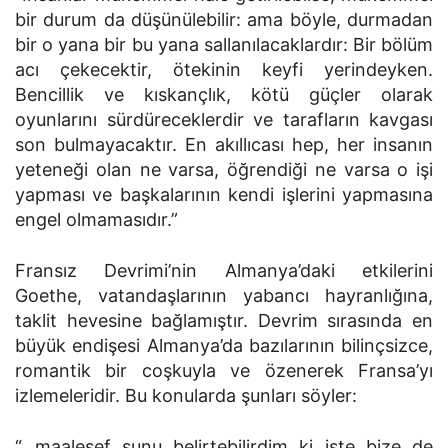
bir durum da düşünülebilir: ama böyle, durmadan
bir o yana bir bu yana sallanılacaklardır: Bir bölüm
acı çekecektir, ötekinin keyfi yerindeyken.
Bencillik ve kıskançlık, kötü güçler olarak
oyunlarını sürdüreceklerdir ve tarafların kavgası
son bulmayacaktır. En akıllıcası hep, her insanın
yeteneği olan ne varsa, öğrendiği ne varsa o işi
yapması ve başkalarının kendi işlerini yapmasına
engel olmamasıdır.”
Fransız Devrimi’nin Almanya’daki etkilerini
Goethe, vatandaşlarının yabancı hayranlığına,
taklit hevesine bağlamıştır. Devrim sırasında en
büyük endişesi Almanya’da bazılarının bilinçsizce,
romantik bir coşkuyla ve özenerek Fransa’yı
izlemeleridir. Bu konularda şunları söyler:
“…maalesef şunu belirtebilirdim ki işte bize de