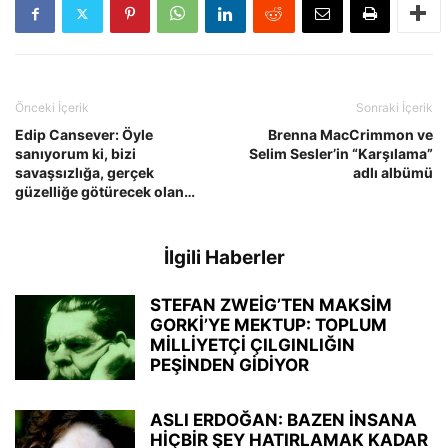
Önceki İçerik
Sonraki İçerik
Edip Cansever: Öyle
Brenna MacCrimmon ve
sanıyorum ki, bizi
Selim Sesler’in “Karşılama”
savaşsızlığa, gerçek
adlı albümü
güzelliğe götürecek olan…
İlgili Haberler
STEFAN ZWEİG’TEN MAKSİM
GORKİ’YE MEKTUP: TOPLUM
MİLLİYETÇİ ÇILGINLIĞIN
PEŞİNDEN GİDİYOR
ASLI ERDOĞAN: BAZEN İNSANA
HİÇBİR ŞEY HATIRLAMAK KADAR