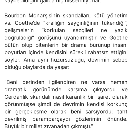
kaybedildiğini galiba hiç hissetmiyorlar.”
Bourbon Monarşisinin skandalları, kötü yönetim
vs. Goethe’de “krallığın saygınlığının tükendiği”,
gelişmelerin “korkulan sezgileri ne yazık
doğruladığı” görüşünü uyandırmıştır ve Goethe
bütün olup bitenlerin bir drama bürünüp insani
boyutları içinde kendisini sürekli rahatsız ettiğini
söyler. Ama aynı huzursuzluğu, devrimin sebep
olduğu olaylarda da yaşar:
“Beni derinden ilgilendiren ne varsa hemen
dramatik görünümde karşıma çıkıyordu ve
Gerdanlık skandalı nasıl karanlık bir işaret olarak
görünmüşse şimdi de devrimin kendisi korkunç
bir gerçekleşme olarak beni sarsıyordu; taht
devrilmiş paramparçaydı gözlerimin önünde.
Büyük bir millet zıvanadan çıkmıştı.”