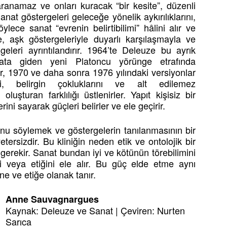
aranamaz ve onları kuracak “bir kesite”, düzenli
at göstergeleri geleceğe yönelik aykırılıklarını,
ylece sanat “evrenin belirtibilimi” hâlini alır ve
e, aşk göstergeleriyle duyarlı karşılaşmayla ve
geleri ayrıntılandırır. 1964’te Deleuze bu ayrık
ata giden yeni Platoncu yörünge etrafında
nır, 1970 ve daha sonra 1976 yılındaki versiyonlar
ini, belirgin çokluklarını ve alt edilemez
oluşturan farklılığı üstlenirler. Yapıt kişisiz bir
rini sayarak güçleri belirler ve ele geçirir.
uğunu söylemek ve göstergelerin tanılanmasının bir
ersizdir. Bu kliniğin neden etik ve ontolojik bir
k gerekir. Sanat bundan iyi ve kötünün törebilimini
sini veya etiğini ele alır. Bu güç elde etme aynı
ne ve etiğe olanak tanır.
Anne Sauvagnargues
Kaynak: Deleuze ve Sanat | Çeviren: Nurten
Sarıca