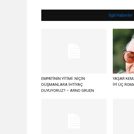
İlgili Haberler
EMPATİNİN YİTİMİ: NİÇİN
YAŞAR KEMA
DÜŞMANLARA İHTİYAÇ
İYİ ÜÇ ROM
DUYUYORUZ? – ARNO GRUEN