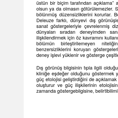
üstün bir biçim tarafından açıklama” 
olsun ya da olmasın götürülemezler. San
bölünmüş düzensizliklerini korurlar. Bö
Deleuze farklı, dünyevi dış görünüşl
sanat göstergeleriyle çevrelenmiş diz
dünyaları sıradan deneyimden san
ilişkilendirmek için öz kavramını kulla
bölümün birleştirilemeyen niteliğ
benzersizliklerini koruyan göstergeleri 
deney işlevi yüklenir ve gösterge çeşitle
Dış görünüş bilgisinin tıpla ilgili old
kliniğe eşdeğer olduğunu göstermek yet
güç etolojisi geliştirdiğini de açıklama
oluşturur ve güç ilişkilerinin etoloji
zamanda göstergebilgisine, belirtibilimi