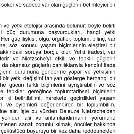
söker ve sadece var olan güçlerin betimleyici bir
ve yetki etolojisi arasında bölünür: böyle belirli
gi güç durumuna başvurdukları, hangi yetki
Her güç ilişkisi, olgu, örgütler, toplum, bilinç, var
e, söz konusu yaşam biçimlerinin eleştirel bir
akkındaki soruya borçlu olur. Yetki iradesi, var
sterir ve Nietzsche’yi etkili ve tepkili güçlerin
da olumsuz güçlerin canlılıklarıyla kendini ifade
güçlerin durumuna gönderme yapar ve yetkisinin
disi bir yetki değişimi tanıyan gösterge herhangi bir
he gücün farklı biçimlerini ayrıştırabilir ve söz
ve tepkiler gereğince toplumtarihsel biçimlerin
or ki belirtibilimi, harekete geçirdikleri yaşam
ri ve eylemleri değerlendiren bir toplumbilim,
içine alır. İşte bu yüzden Deleuze Nietzsche’den
ni yeniden alır ve anlamlandırmanın yorumunu
yimlenen sanatı zorunlu kılmak, öncüler hakkında
 gerçeküstücü buyuruyu bir kez daha reddetmekten