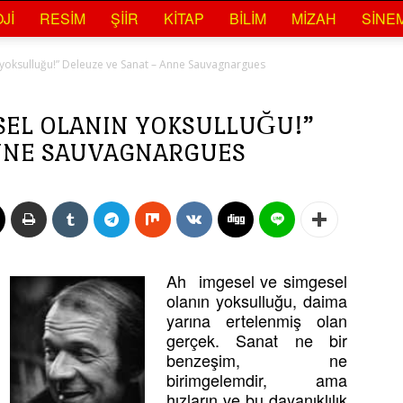
JI
RESIM
ŞIIR
KITAP
BILIM
MIZAH
SINE
 yoksulluğu!” Deleuze ve Sanat – Anne Sauvagnargues
SEL OLANIN YOKSULLUĞU!”
ANNE SAUVAGNARGUES
Ah imgesel ve simgesel
olanın yoksulluğu, daima
yarına ertelenmiş olan
gerçek. Sanat ne bir
benzeşim, ne
birimgelemdir, ama
hızların ve bu dayanıklılık