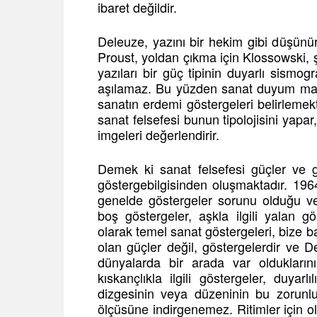
ibaret değildir.
Deleuze, yazını bir hekim gibi düşünü
Proust, yoldan çıkma için Klossowski, şi
yazıları bir güç tipinin duyarlı sismogr
aşılamaz. Bu yüzden sanat duyum mantığıy
sanatın erdemi göstergeleri belirlemek
sanat felsefesi bunun tipolojisini yapar
imgeleri değerlendirir.
Demek ki sanat felsefesi güçler ve g
göstergebilgisinden oluşmaktadır. 19
genelde göstergeler sorunu olduğu ve
boş göstergeler, aşkla ilgili yalan g
olarak temel sanat göstergeleri, bize 
olan güçler değil, göstergelerdir ve D
dünyalarda bir arada var olduklarını
kıskançlıkla ilgili göstergeler, duyarl
dizgesinin veya düzeninin bu zorunlu
ölçüsüne indirgenemez. Ritimler için old