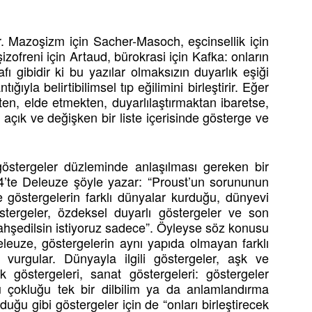
r. Mazoşizm için Sacher-Masoch, eşcinsellik için
zofreni için Artaud, bürokrasi için Kafka: onların
afı gibidir ki bu yazılar olmaksızın duyarlık eşiği
la belirtibilimsel tıp eğilimini birleştirir. Eğer
ten, elde etmekten, duyarlılaştırmaktan ibaretse,
, açık ve değişken bir liste içerisinde gösterge ve
östergeler düzleminde anlaşılması gereken bir
64’te Deleuze şöyle yazar: “Proust’un sorununun
 göstergelerin farklı dünyalar kurduğu, dünyevi
östergeler, özdeksel duyarlı göstergeler ve son
bahşedilsin istiyoruz sadece”. Öyleyse söz konusu
eleuze, göstergelerin aynı yapıda olmayan farklı
 vurgular. Dünyayla ilgili göstergeler, aşk ve
ılık göstergeleri, sanat göstergeleri: göstergeler
 çokluğu tek bir dilbilim ya da anlamlandırma
uğu gibi göstergeler için de “onları birleştirecek