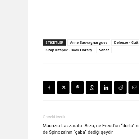
ETIKETLER
Anne Sauvagnargues
Deleuze - Gutt
Kitap Kitaplık - Book Library
Sanat
Önceki İçerik
Maurizio Lazzarato: Arzu, ne Freud’un “dürtü” n
de Spinoza’nın “çaba” dediği şeydir