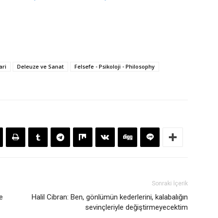
ari
Deleuze ve Sanat
Felsefe - Psikoloji - Philosophy
Sonraki İçerik
e
Halil Cibran: Ben, gönlümün kederlerini, kalabalığın
sevinçleriyle değiştirmeyecektim