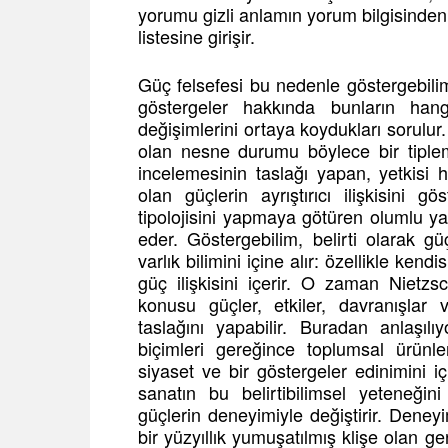
yorumu gizli anlamın yorum bilgisinden 
listesine girişir.
Güç felsefesi bu nedenle göstergebilim 
göstergeler hakkında bunların han
değişimlerini ortaya koydukları sorulur. 
olan nesne durumu böylece bir tiplem
incelemesinin taslağı yapan, yetkisi h
olan güçlerin ayrıştırıcı ilişkisini gö
tipolojisini yapmaya götüren olumlu ya 
eder. Göstergebilim, belirti olarak 
varlık bilimini içine alır: özellikle ken
güç ilişkisini içerir. O zaman Nietzsc
konusu güçler, etkiler, davranışlar 
taslağını yapabilir. Buradan anlaşılıy
biçimleri gereğince toplumsal ürünle
siyaset ve bir göstergeler edinimini 
sanatın bu belirtibilimsel yeteneği
güçlerin deneyimiyle değiştirir. Dene
bir yüzyıllık yumuşatılmış klişe olan