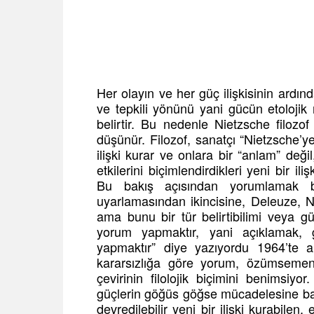
Her olayın ve her güç ilişkisinin ardınd
ve tepkili yönünü yani gücün etolojik 
belirtir. Bu nedenle Nietzsche filozof
düşünür. Filozof, sanatçı “Nietzsche’y
ilişki kurar ve onlara bir “anlam” değil
etkilerini biçimlendirdikleri yeni bir il
Bu bakış açısından yorumlamak bir 
uyarlamasından ikincisine, Deleuze, N
ama bunu bir tür belirtibilimi veya g
yorum yapmaktır, yani açıklamak, ge
yapmaktır” diye yazıyordu 1964’te 
kararsızlığa göre yorum, özümsemen
çevirinin filolojik biçimini benims
güçlerin göğüs göğse mücadelesine başv
devredilebilir yeni bir ilişki kurabilen