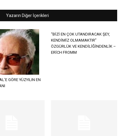
Yazarın Diğer İçerikleri
“BİZİ EN ÇOK UTANDIRACAK ŞEY,
KENDİMİZ OLMAMAKTIR”
ÖZGÜRLÜK VE KENDİLİĞİNDENLİK –
ERİCH FROMM
L’E GÖRE YÜZYILIN EN
ANI