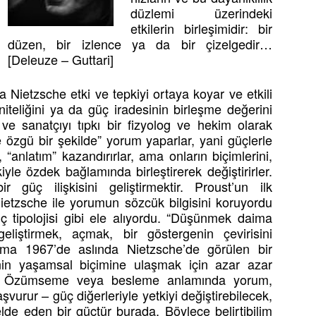
düzlemi üzerindeki
etkilerin birleşimidir: bir
düzen, bir izlence ya da bir çizelgedir…
[Deleuze – Guttari]
a Nietzsche etki ve tepkiyi ortaya koyar ve etkili
niteliğini ya da güç iradesinin birleşme değerini
 ve sanatçıyı tıpkı bir fizyolog ve hekim olarak
e özgü bir şekilde” yorum yaparlar, yani güçlerle
, “anlatım” kazandırırlar, ama onların biçimlerini,
işkiyle özdek bağlamında birleştirerek değiştirirler.
güç ilişkisini geliştirmektir. Proust’un ilk
ietzsche ile yorumun sözcük bilgisini koruyordu
üç tipolojisi gibi ele alıyordu. “Düşünmek daima
liştirmek, açmak, bir göstergenin çevirisini
ama 1967’de aslında Nietzsche’de görülen bir
in yaşamsal biçimine ulaşmak için azar azar
iyor. Özümseme veya besleme anlamında yorum,
urur – güç diğerleriyle yetkiyi değiştirebilecek,
, elde eden bir güçtür burada. Böylece belirtibilim