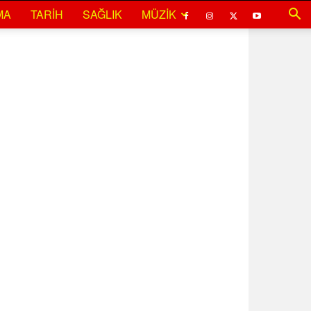
MA
TARIH
SAĞLIK
MÜZIK