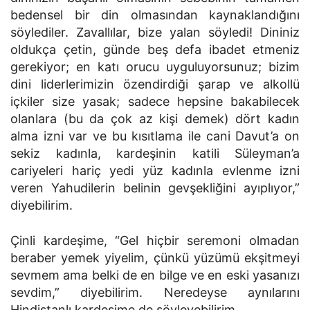
bedensel bir din olmasından kaynaklandığını
söylediler. Zavallılar, bize yalan söyledi! Dininiz
oldukça çetin, günde beş defa ibadet etmeniz
gerekiyor; en katı orucu uyguluyorsunuz; bizim
dini liderlerimizin özendirdiği şarap ve alkollü
içkiler size yasak; sadece hepsine bakabilecek
olanlara (bu da çok az kişi demek) dört kadın
alma izni var ve bu kısıtlama ile cani Davut’a on
sekiz kadınla, kardeşinin katili Süleyman’a
cariyeleri hariç yedi yüz kadınla evlenme izni
veren Yahudilerin belinin gevşekliğini ayıplıyor,”
diyebilirim.
Çinli kardeşime, “Gel hiçbir seremoni olmadan
beraber yemek yiyelim, çünkü yüzümü ekşitmeyi
sevmem ama belki de en bilge ve en eski yasanızı
sevdim,” diyebilirim. Neredeyse aynılarını
Hindistanlı kardeşime de söyleyebilirim.