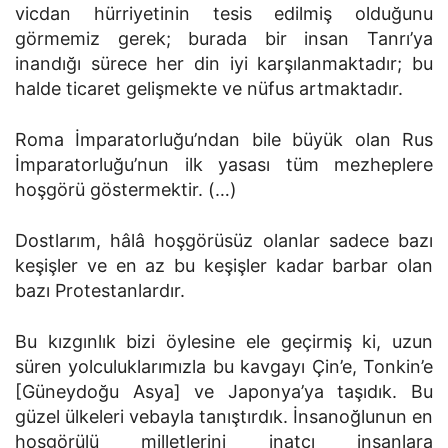
vicdan hürriyetinin tesis edilmiş olduğunu
görmemiz gerek; burada bir insan Tanrı’ya
inandığı sürece her din iyi karşılanmaktadır; bu
halde ticaret gelişmekte ve nüfus artmaktadır.
Roma İmparatorluğu’ndan bile büyük olan Rus
İmparatorluğu’nun ilk yasası tüm mezheplere
hoşgörü göstermektir. (…)
Dostlarım, hâlâ hoşgörüsüz olanlar sadece bazı
keşişler ve en az bu keşişler kadar barbar olan
bazı Protestanlardır.
Bu kızgınlık bizi öylesine ele geçirmiş ki, uzun
süren yolculuklarımızla bu kavgayı Çin’e, Tonkin’e
[Güneydoğu Asya] ve Japonya’ya taşıdık. Bu
güzel ülkeleri vebayla tanıştırdık. İnsanoğlunun en
hoşgörülü milletlerini inatçı insanlara