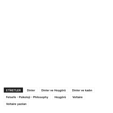
ETIKETLER
Dinler
Dinler ve Hoşgörü
Dinler ve kadın
Felsefe - Psikoloji - Philosophy
Hoşgörü
Voltaire
Voltaire yazıları