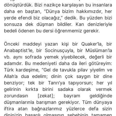
dönüştürdük. Bizi nazikçe karşılayan bu insanlara
daha en baştan, “Dünya bizim hakkımızdır, her
yerde efendi biz olacağız,” dedik. Bu yüzden bizi
sonsuza dek düşman bildiler. Kan denizleriyle
bedeli ödenen bu dersi öğrenmemiz gerekir.
Önceki maddeyi yazan kişi bir Quaker’la, bir
Anabaptist’le, bir Socinusçuyla, bir Müslüman’la
vb. aynı sofrada yemek yiyebilecek, değerli bir
adamdır. Bu medeniyeti daha da ileri götüreyim:
Türk kardeşime, “Gel de tavukla pilav yiyelim ve
Allah’a dua edelim; dinin çok saygın bir dine
benziyor; tek bir Tanrı’ya tapıyorsun; her yıl
gelirinin kırkta birini sadaka olarak vermek
zorundasın [zekat]; bayram geldiğinde
düşmanlarınla barışman gerekiyor. Tüm dünyaya
iftira atan bağnazlarımız yüzlerce defa sizin
dininizin başarılı olmasının sebebinin tamamen