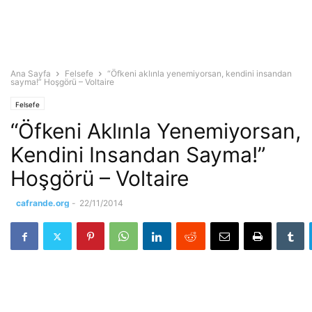
Ana Sayfa
Felsefe
“Öfkeni aklınla yenemiyorsan, kendini insandan
sayma!” Hoşgörü – Voltaire
Felsefe
“Öfkeni Aklınla Yenemiyorsan,
Kendini Insandan Sayma!”
Hoşgörü – Voltaire
cafrande.org
-
22/11/2014