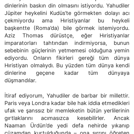
dinlerinin baskın din olmasını istiyordu. Yahudiler
Jüpiter heykelini Kudüs’te görmekten dolayı acı
çekmiyordu ama Hıristiyanlar bu heykeli
başkentte (Roma’da) bile görmek istemiyordu.
Aziz Thomas dürüstçe, eğer Hıristiyanlar
imparatorları tahtından indirmiyorsa, bunun
sebebinin güçlerinin yetmemesi olduğuna yemin
ediyordu. Onların fikirleri gereği tüm dünya
Hıristiyan olmalıydı. Bu yüzden tüm dünya kendi
dinlerine geçene kadar tüm dünyaya
düşmandılar.
İtiraf ediyorum, Yahudiler de barbar bir millettir.
Paris veya Londra kadar bile hak iddia etmedikleri
ufak ve şanssız bir memleketin bütün yerlilerinin
gırtlaklarını acımasızca kesebilirler. Ancak
Naaman Ürdün’de yedi defa nehirde yıkanıp
cüzamdan kurtulduğunda – ona sırrını öğreten