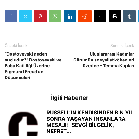
Önceki İçerik
Sonraki İçerik
“Dostoyevski neden
Uluslararası Kadınlar
suçludur?” Dostoyevski ve
Gününün sosyalist kökenleri
Baba Katilliği Üzerine
üzerine – Temma Kaplan
Sigmund Freud’un
Düşünceleri
İlgili Haberler
RUSSELL’IN KENDİSİNDEN BİN YIL
SONRA YAŞAYAN İNSANLARA
MESAJI: “SEVGİ BİLGELİK,
NEFRET...