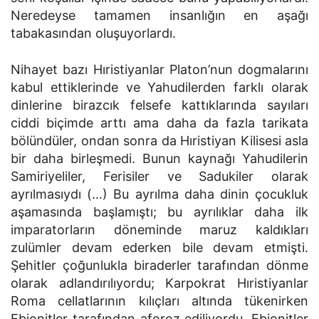
Neredeyse tamamen insanlığın en aşağı
tabakasından oluşuyorlardı.
Nihayet bazı Hıristiyanlar Platon’nun dogmalarını
kabul ettiklerinde ve Yahudilerden farklı olarak
dinlerine birazcık felsefe kattıklarında sayıları
ciddi biçimde arttı ama daha da fazla tarikata
bölündüler, ondan sonra da Hıristiyan Kilisesi asla
bir daha birleşmedi. Bunun kaynağı Yahudilerin
Samiriyeliler, Ferisiler ve Sadukiler olarak
ayrılmasıydı (…) Bu ayrılma daha dinin çocukluk
aşamasında başlamıştı; bu ayrılıklar daha ilk
imparatorların döneminde maruz kaldıkları
zulümler devam ederken bile devam etmişti.
Şehitler çoğunlukla biraderler tarafından dönme
olarak adlandırılıyordu; Karpokrat Hıristiyanlar
Roma cellatlarının kılıçları altında tükenirken
Ebionitler tarafından aforoz ediliyordu, Ebionitler