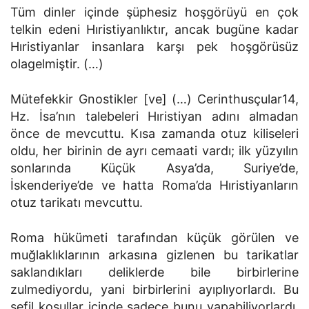
Tüm dinler içinde şüphesiz hoşgörüyü en çok
telkin edeni Hıristiyanlıktır, ancak bugüne kadar
Hıristiyanlar insanlara karşı pek hoşgörüsüz
olagelmiştir. (…)
Mütefekkir Gnostikler [ve] (…) Cerinthusçular14,
Hz. İsa’nın talebeleri Hıristiyan adını almadan
önce de mevcuttu. Kısa zamanda otuz kiliseleri
oldu, her birinin de ayrı cemaati vardı; ilk yüzyılın
sonlarında Küçük Asya’da, Suriye’de,
İskenderiye’de ve hatta Roma’da Hıristiyanların
otuz tarikatı mevcuttu.
Roma hükümeti tarafından küçük görülen ve
muğlaklıklarının arkasına gizlenen bu tarikatlar
saklandıkları deliklerde bile birbirlerine
zulmediyordu, yani birbirlerini ayıplıyorlardı. Bu
sefil koşullar içinde sadece bunu yapabiliyorlardı.