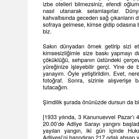
izbe otelleri bilmezsiniz, efendi oğlum.
nasıl utanarak selamlaşırlar. Dün
kahvaltısında geceden sağ çıkanların dö
sofraya gelmese, kimse gidip odasına 
biz.
Sakın dünyadan örnek getirip sizi et
kimsesizliğimle size baskı yapmayı d
çöküklüğü, sehpanın üstündeki çerçeve
yüreğinize işleyebilir gerçi. Yine de b
yanayım. Öyle yetiştirildim. Evet, nere
fotoğraf. Sonra, sizinle alışverişe
tutacağım.
Şimdilik şurada önünüzde dursun da bi
[1933 yılında, 3 Kanunuevvel Pazar’ı
20.00’de Adliye Sarayı yangını başla
yayılan yangın, iki gün içinde Huku
Adliyesi’ni barındıran 217 odalı ahşap ya