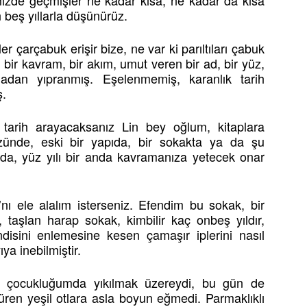
zde geçmişler ne kadar kısa, ne kadar da kısa
n beş yıllarla düşünürüz.
r çarçabuk erişir bize, ne var ki parıltıları çabuk
 bir kavram, bir akım, umut veren bir ad, bir yüz,
adan yıpranmış. Eşelenmemiş, karanlık tarih
ş.
tarih arayacaksanız Lin bey oğlum, kitaplara
ünde, eski bir yapıda, bir sokakta ya da şu
alda, yüz yılı bir anda kavramanıza yetecek onar
 ele alalım isterseniz. Efendim bu sokak, bir
, taşlan harap sokak, kimbilir kaç onbeş yıldır,
ndisini enlemesine kesen çamaşır iplerini nasıl
ya inebilmiştir.
 çocukluğumda yıkılmak üzereydi, bu gün de
üren yeşil otlara asla boyun eğmedi. Parmaklıklı