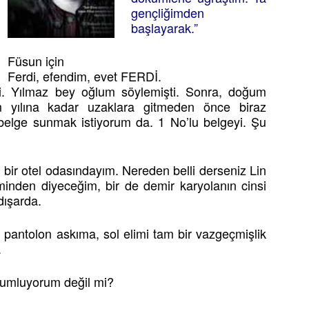
gençliğimden
başlayarak.”
Füsun için
Ferdi, efendim, evet FERDİ.
di. Yılmaz bey oğlum söylemişti. Sonra, doğum
um yılına kadar uzaklara gitmeden önce biraz
r belge sunmak istiyorum da. 1 No’lu belgeyi. Şu
, bir otel odasındayım. Nereden belli derseniz Lin
minden diyeceğim, bir de demir karyolanın cinsi
dışarda.
, pantolon askıma, sol elimi tam bir vazgeçmişlik
.
dumluyorum değil mi?