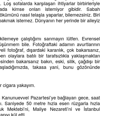
 Loş sofalarda karşılaşan ihtiyarlar birbirleriyle
yada kimse onları istemiyor gibidir. Sabah
kümünü nasıl telaşla yaparlar, bilemezsiniz. Biri
bakmak istemez. Dünyanın her yerinde bir aileyiz
kilemeye çalıştığımı sanmayın lütfen. Evrensel
üşünmem bile. Fotoğraftaki adamın avurtlarının
li fotoğraf, dışardaki karanlık, çok bakarsanız,
en olaylara batılı bir tarafsızlıkla yaklaşmaktan
sinden bakarsanız bakın, eski, silik, çağdışı bir
 başladığımızda, takasa yani, bunu gözönünde
r cigara yakayım.
 4 Kanunuevvel Pazartesi’ye bağlayan gece, saat
dı. Saniyede 50 metre hızla esen rüzgarla hızla
k Mektebi’ni, Maliye Nezareti’ni ve İstanbul
pıyı kül etti.