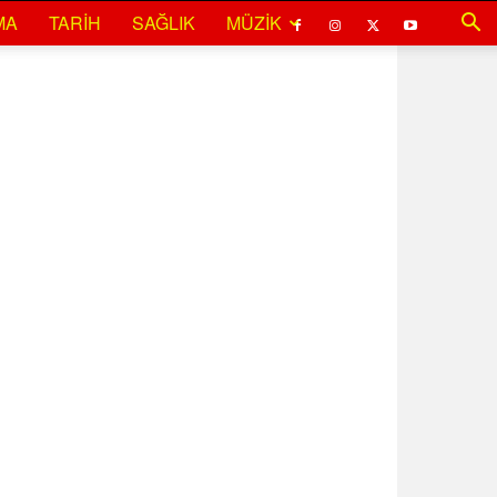
MA
TARIH
SAĞLIK
MÜZIK