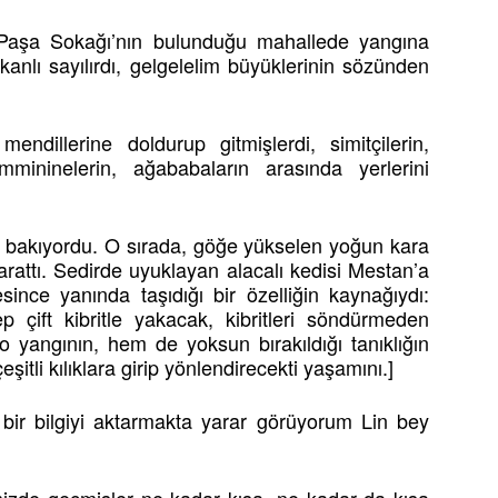
Paşa Sokağı’nın bulunduğu mahallede yangına
ikanlı sayılırdı, gelgelelim büyüklerinin sözünden
mendillerine doldurup gitmişlerdi, simitçilerin,
mmininelerin, ağababaların arasında yerlerini
n bakıyordu. O sırada, göğe yükselen yoğun kara
yarattı. Sedirde uyuklayan alacalı kedisi Mestan’a
since yanında taşıdığı bir özelliğin kaynağıydı:
 çift kibritle yakacak, kibritleri söndürmeden
 yangının, hem de yoksun bırakıldığı tanıklığın
eşitli kılıklara girip yönlendirecekti yaşamını.]
ir bilgiyi aktarmakta yarar görüyorum Lin bey