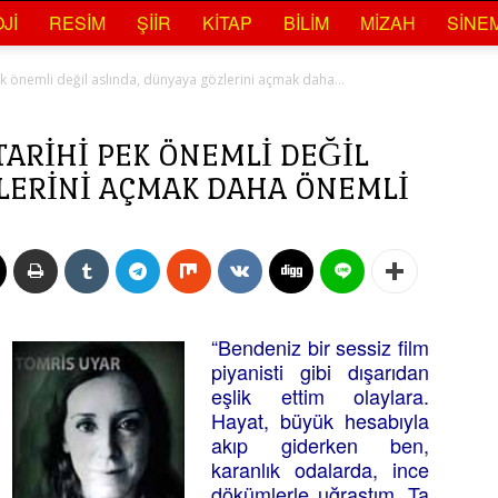
JI
RESIM
ŞIIR
KITAP
BILIM
MIZAH
SINE
 önemli değil aslında, dünyaya gözlerini açmak daha...
ARIHI PEK ÖNEMLI DEĞIL
LERINI AÇMAK DAHA ÖNEMLI
“Bendeniz bir sessiz film
piyanisti gibi dışarıdan
eşlik ettim olaylara.
Hayat, büyük hesabıyla
akıp giderken ben,
karanlık odalarda, ince
dökümlerle uğraştım. Ta