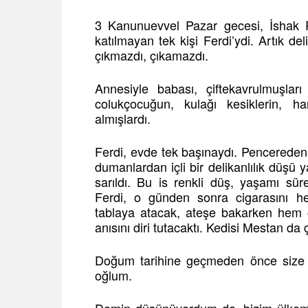
3 Kanunuevvel Pazar gecesi, İshak 
katılmayan tek kişi Ferdi’ydi. Artık del
çıkmazdı, çıkamazdı.
Annesiyle babası, çiftekavrulmuşları 
colukçocuğun, kulağı kesiklerin, ha
almışlardı.
Ferdi, evde tek başınaydı. Pencerede
dumanlardan içli bir delikanlılık düşü 
sarıldı. Bu is renkli düş, yaşamı süre
Ferdi, o günden sonra cigarasını hep
tablaya atacak, ateşe bakarken hem o
anısını diri tutacaktı. Kedisi Mestan da ç
Doğum tarihine geçmeden önce size b
oğlum.