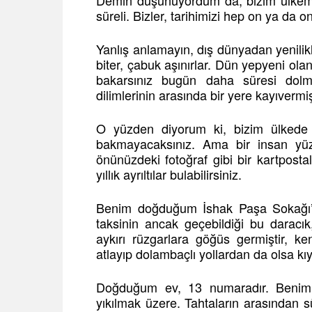
Demin düşünüyordum da, bizim ülkemi
süreli. Bizler, tarihimizi hep on ya da o
Yanlış anlamayın, dış dünyadan yenilikle
biter, çabuk aşınırlar. Dün yepyeni olan
bakarsınız bugün daha süresi dolm
dilimlerinin arasında bir yere kayıvermi
O yüzden diyorum ki, bizim ülkede 
bakmayacaksınız. Ama bir insan yüz
önünüzdeki fotoğraf gibi bir kartpost
yıllık ayrıltılar bulabilirsiniz.
Benim doğduğum İshak Paşa Sokağı’nı
taksinin ancak geçebildiği bu daracık
aykırı rüzgarlara göğüs germiştir, ke
atlayıp dolambaçlı yollardan da olsa kıyı
Doğduğum ev, 13 numaradır. Benim
yıkılmak üzere. Tahtaların arasından s