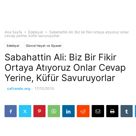
Ana Sayfa
Edebiyat
Sabahattin Ali: Biz bir fikir ortaya atıyoruz onlar
cevap yerine, küfür savuruyorlar
Edebiyat
Güncel Hayat ve Siyaset
Sabahattin Ali: Biz Bir Fikir
Ortaya Atıyoruz Onlar Cevap
Yerine, Küfür Savuruyorlar
cafrande.org
-
17/10/2019