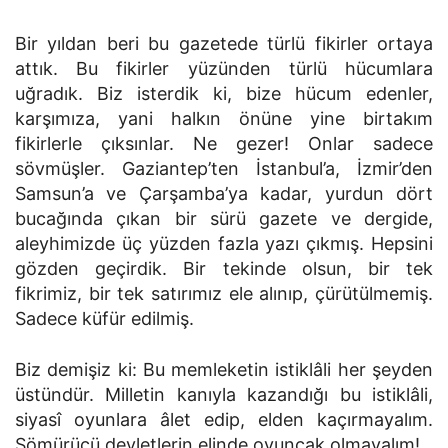
Bir yıldan beri bu gazetede türlü fikirler ortaya
attık. Bu fikirler yüzünden türlü hücumlara
uğradık. Biz isterdik ki, bize hücum edenler,
karşımıza, yani halkın önüne yine birtakım
fikirlerle çıksınlar. Ne gezer! Onlar sadece
sövmüşler. Gaziantep’ten İstanbul’a, İzmir’den
Samsun’a ve Çarşamba’ya kadar, yurdun dört
bucağında çıkan bir sürü gazete ve dergide,
aleyhimizde üç yüzden fazla yazı çıkmış. Hepsini
gözden geçirdik. Bir tekinde olsun, bir tek
fikrimiz, bir tek satırımız ele alınıp, çürütülmemiş.
Sadece küfür edilmiş.
Biz demişiz ki: Bu memleketin istiklâli her şeyden
üstündür. Milletin kanıyla kazandığı bu istiklâli,
siyasî oyunlara âlet edip, elden kaçırmayalım.
Sömürücü devletlerin elinde oyuncak olmayalım!..