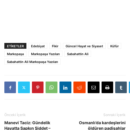
ETIKETLER
Edebiyat
Fikir
Güncel Hayat ve Siyaset
Küfür
Markopaşa
Markopaşa Yazıları
Sabahattin Ali
Sabahattin Ali Markopaşa Yazıları
Önceki İçerik
Sonraki İçerik
Manevi Taciz: Gündelik
Osmanlı’da kardeşlerini
Hayatta Sapkın Şiddet –
öldüren padişahlar