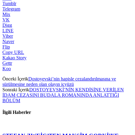
Tumblr
Telegram
Mix
VK
Digg
LINE
Viber
Naver
Flip
Copy URL
Kakao Story
Gettr
Koo
Önceki İçerik
Dostoyevski’nin hapisle cezalandırılmasına ve
sürülmesine neden olan olayın içyüzü
Sonraki İçerik
DOSTOYEVSKİ’NİN KENDİSİNE VERİLEN
İDAM CEZASINI BUDALA ROMANINDA ANLATTIĞI
BÖLÜM
İlgili Haberler