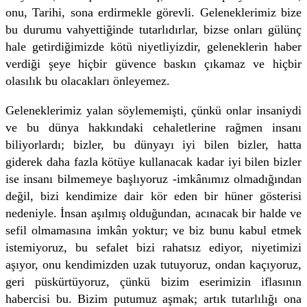
onu, Tarihi, sona erdirmekle görevli. Geleneklerimiz bize
bu durumu vahyettiğinde tutarlıdırlar, bizse onları gülünç
hale getirdiğimizde kötü niyetliyizdir, geleneklerin haber
verdiği şeye hiçbir güvence baskın çıkamaz ve hiçbir
olasılık bu olacakları önleyemez.
Geleneklerimiz yalan söylememişti, çünkü onlar insaniydi
ve bu dünya hakkındaki cehaletlerine rağmen insanı
biliyorlardı; bizler, bu dünyayı iyi bilen bizler, hatta
giderek daha fazla kötüye kullanacak kadar iyi bilen bizler
ise insanı bilmemeye başlıyoruz -imkânımız olmadığından
değil, bizi kendimize dair kör eden bir hüner gösterisi
nedeniyle. İnsan aşılmış olduğundan, acınacak bir halde ve
sefil olmamasına imkân yoktur; ve biz bunu kabul etmek
istemiyoruz, bu sefalet bizi rahatsız ediyor, niyetimizi
aşıyor, onu kendimizden uzak tutuyoruz, ondan kaçıyoruz,
geri püskürtüyoruz, çünkü bizim eserimizin iflasının
habercisi bu. Bizim putumuz aşmak; artık tutarlılığı ona