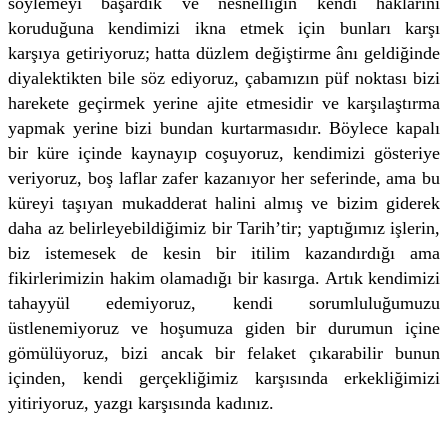
söylemeyi başardık ve nesnelliğin kendi haklarını
koruduğuna kendimizi ikna etmek için bunları karşı
karşıya getiriyoruz; hatta düzlem değiştirme ânı geldiğinde
diyalektikten bile söz ediyoruz, çabamızın püf noktası bizi
harekete geçirmek yerine ajite etmesidir ve karşılaştırma
yapmak yerine bizi bundan kurtarmasıdır. Böylece kapalı
bir küre içinde kaynayıp coşuyoruz, kendimizi gösteriye
veriyoruz, boş laflar zafer kazanıyor her seferinde, ama bu
küreyi taşıyan mukadderat halini almış ve bizim giderek
daha az belirleyebildiğimiz bir Tarih’tir; yaptığımız işlerin,
biz istemesek de kesin bir itilim kazandırdığı ama
fikirlerimizin hakim olamadığı bir kasırga. Artık kendimizi
tahayyül edemiyoruz, kendi sorumluluğumuzu
üstlenemiyoruz ve hoşumuza giden bir durumun içine
gömülüyoruz, bizi ancak bir felaket çıkarabilir bunun
içinden, kendi gerçekliğimiz karşısında erkekliğimizi
yitiriyoruz, yazgı karşısında kadınız.