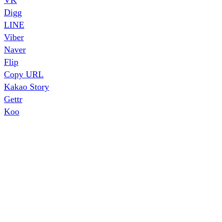
Digg
LINE
Viber
Naver
Flip
Copy URL
Kakao Story
Gettr
Koo