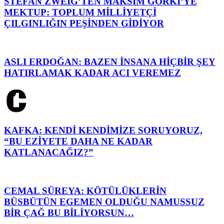
STEFAN ZWEİG’TEN MAKSİM GORKİ’YE
MEKTUP: TOPLUM MİLLİYETÇİ
ÇILGINLIĞIN PEŞİNDEN GİDİYOR
ASLI ERDOĞAN: BAZEN İNSANA HİÇBİR ŞEY
HATIRLAMAK KADAR ACI VEREMEZ
KAFKA: KENDİ KENDİMİZE SORUYORUZ,
“BU EZİYETE DAHA NE KADAR
KATLANACAĞIZ?”
CEMAL SÜREYA: KÖTÜLÜKLERİN
BÜSBÜTÜN EGEMEN OLDUĞU NAMUSSUZ
BİR ÇAĞ BU BİLİYORSUN…