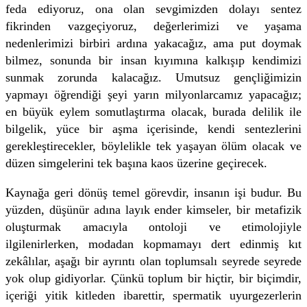
feda ediyoruz, ona olan sevgimizden dolayı sentez
fikrinden vazgeçiyoruz, değerlerimizi ve yaşama
nedenlerimizi birbiri ardına yakacağız, ama put doymak
bilmez, sonunda bir insan kıyımına kalkışıp kendimizi
sunmak zorunda kalacağız. Umutsuz gençliğimizin
yapmayı öğrendiği şeyi yarın milyonlarcamız yapacağız;
en büyük eylem somutlaştırma olacak, burada delilik ile
bilgelik, yüce bir aşma içerisinde, kendi sentezlerini
gerekleştirecekler, böylelikle tek yaşayan ölüm olacak ve
düzen simgelerini tek başına kaos üzerine geçirecek.
Kaynağa geri dönüş temel görevdir, insanın işi budur. Bu
yüzden, düşünür adına layık ender kimseler, bir metafizik
oluşturmak amacıyla ontoloji ve etimolojiyle
ilgilenirlerken, modadan kopmamayı dert edinmiş kıt
zekâlılar, aşağı bir ayrıntı olan toplumsalı seyrede seyrede
yok olup gidiyorlar. Çünkü toplum bir hiçtir, bir biçimdir,
içeriği yitik kitleden ibarettir, spermatik uyurgezerlerin