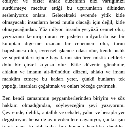
ediliyor ve bizler ahlak düzeninin bizi varlığımızı
sürdürmeye mecbur ettiği bu uçurumların dibinden
sesleniyoruz onlara. Gelecekteki evrende yitik kitle
olmayacak; insanların hepsi mutlu olacağı için değil, kitle
olmayacağından. Yüz milyon insanla yeryüzü cennet olur;
yeryüzünü kemirip duran ve pisleten milyarlarla ise bir
kutuptan diğerine uzanan bir cehennem olur, türün
hapishanesi olur, evrensel işkence odası olur, kendi pislik
ve süprüntüleri içinde hayatlarını sürdüren mistik delilerle
dolu bir çirkef kuyusu olur. Kitle düzenin günahıdır,
ahlakın ve imanın alt-ürünüdür, düzeni, ahlakı ve imanı
mahkûm etmeye bu kadarı yeter, çünkü bunların tek
yaptığı, insanları çoğaltmak ve onları böceğe çevirmek.
Ben kendi zamanımın peygamberlerinden biriyim ve söz
hakkım olmadığından, söyleyeceğim şeyi yazıyorum.
Çevremde, delilik, aptallık ve cehalet, yalan ve hesapla yer
değiştiriyor, hepsi de aynı erdemlere dayanıyor, çünkü işin
trajik yanı -ki ahlakçılar İmi konuda hemfikir değildir-