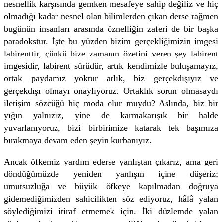
nesnellik karşısında gemken mesafeye sahip değiliz ve hiç
olmadığı kadar nesnel olan bilimlerden çıkan derse rağmen
bugünün insanları arasında öznelliğin zaferi de bir başka
paradokstur. İşte bu yüzden bizim gerçekliğimizin imgesi
labirenttir, çünkü bize zamanın özetini veren şey labirent
imgesidir, labirent sürüdür, artık kendimizle buluşamayız,
ortak paydamız yoktur arlık, biz gerçekdışıyız ve
gerçekdışı olmayı onaylıyoruz. Ortaklık sorun olmasaydı
iletişim sözcüğü hiç moda olur muydu? Aslında, biz bir
yığın yalnızız, yine de karmakarışık bir halde
yuvarlanıyoruz, bizi birbirimize katarak tek başımıza
bırakmaya devam eden şeyin kurbanıyız.
Ancak öfkemiz yardım ederse yanlıştan çıkarız, ama geri
döndüğümüzde yeniden yanlışın içine düşeriz;
umutsuzluğa ve büyük öfkeye kapılmadan doğruya
gidemediğimizden sahicilikten söz ediyoruz, hâlâ yalan
söylediğimizi itiraf etmemek için. İki düzlemde yalan