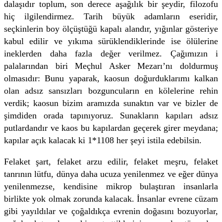
dalaşıdır toplum, son derece aşağılık bir şeydir, filozofu
hiç ilgilendirmez. Tarih büyük adamların eseridir,
seçkinlerin boy ölçüştüğü kapalı alandır, yığınlar gösteriye
kabul edilir ve yıkıma sürüklendiklerinde ise ölülerine
ineklerden daha fazla değer verilmez. Çağımızın i
palalarından biri Meçhul Asker Mezarı’nı doldurmuş
olmasıdır: Bunu yaparak, kaosun doğurduklarımı kalkan
olan adsız sansızları bozguncuların en kölelerine rehin
verdik; kaosun bizim aramızda sunaktın var ve bizler de
şimdiden orada tapınıyoruz. Sunakların kapıları adsız
putlardandır ve kaos bu kapılardan geçerek girer meydana;
kapılar açık kalacak ki 1*1108 her şeyi istila edebilsin.
Felaket şart, felaket arzu edilir, felaket meşru, felaket
tanrının lütfu, dünya daha ucuza yenilenmez ve eğer dünya
yenilenmezse, kendisine mikrop bulaştıran insanlarla
birlikte yok olmak zorunda kalacak. İnsanlar evrene cüzam
gibi yayıldılar ve çoğaldıkça evrenin doğasını bozuyorlar,