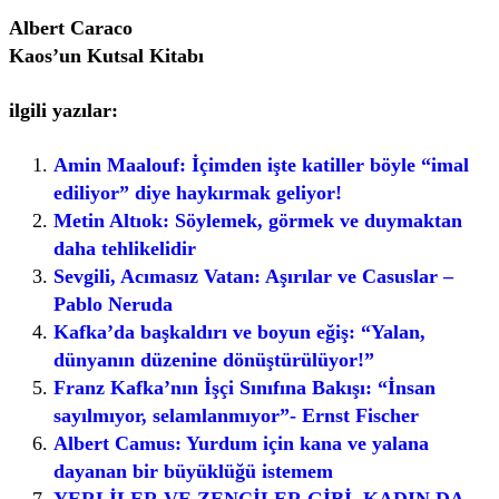
Albert Caraco
Kaos’un Kutsal Kitabı
ilgili yazılar:
Amin Maalouf: İçimden işte katiller böyle “imal
ediliyor” diye haykırmak geliyor!
Metin Altıok: Söylemek, görmek ve duymaktan
daha tehlikelidir
Sevgili, Acımasız Vatan: Aşırılar ve Casuslar –
Pablo Neruda
Kafka’da başkaldırı ve boyun eğiş: “Yalan,
dünyanın düzenine dönüştürülü­yor!”
Franz Kafka’nın İşçi Sınıfına Bakışı: “İnsan
sayılmıyor, selamlanmıyor”- Ernst Fischer
Albert Camus: Yurdum için kana ve yalana
dayanan bir büyüklüğü istemem
YERLİLER VE ZENCİLER GİBİ, KADIN DA