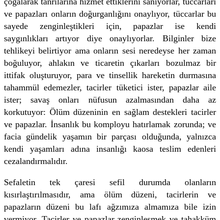
çoğalarak tanrılarına hizmet ettiklerini sanıyorlar, tüccarları
ve papazları onların doğurganlığını onaylıyor, tüccarlar bu
sayede zenginleştikleri için, papazlar ise kendi
saygınlıkları artıyor diye onaylıyorlar. Bilginler bize
tehlikeyi belirtiyor ama onların sesi neredeyse her zaman
boğuluyor, ahlakın ve ticaretin çıkarları bozulmaz bir
ittifak oluşturuyor, para ve tinsellik hareketin durmasına
tahammül edemezler, tacirler tüketici ister, papazlar aile
ister; savaş onları nüfusun azalmasından daha az
korkutuyor: Ölüm düzeninin en sağlam destekleri tacirler
ve papazlar. İnsanlık bu komployu hatırlamak zorunda; ve
facia gündelik yaşamın bir parçası olduğunda, yalnızca
kendi yaşamları adına insanlığı kaosa teslim edenleri
cezalandırmalıdır.
Sefaletin tek çaresi sefil durumda olanların
kısırlaştırılmasıdır, ama ölüm düzeni, tacirlerin ve
papazların düzeni bu lafı ağzımıza almamıza bile izin
vermiyor. Tacirler ve papazlar zenginleşmek ve tahakküm