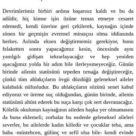
Devrimlerimiz birbiri ardına başarısız kaldı ve bu da
adildir, hiç kimse işin özüne temas etmeye cesaret
edemedi, kendi üzerine geri çekilerek, kaynağın içinde
sönen bir geçmişin evrensel mirasçısı olma iddiasında
herkes. Aslında eksen değiştirmemiz gerekiyor, bunu
felaketten sonra yapacağımız kesin, öncesinde aynı
yanılgılı gidişatı tekrarlayacağız ve hep yeniden
aşacağımız yolda bir adım bile ilerleyemeyeceğiz. Günün
birinde ailenin statüsünü tepeden tırnağa değiştireceğiz,
çünkü tüm ahlakçıların övgü düzdüğü geleneksel aileler
kalabalık nüfusludur. Bu ahlakçıların sözünü senet kabul
ediyoruz ve üreme suç olduğundan, günün birinde, ailenin
statüsünü altüst ederek bu suça karşı çok sert davranacağız.
Kölelik okulunun kaynağının aileden başka yer olmamasını
da buna eklemeli; zorbalar bu nedenle geleneksel aileleri
severler, bu ailelerde kadın köledir ve çocuklar teba, ama
baba -müstehcen, gülünç ve sefil olsa bile- kendi evinde