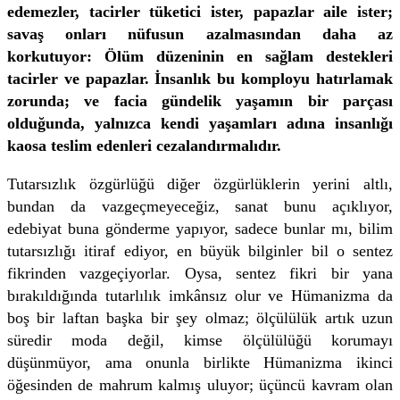
edemezler, tacirler tüketici ister, papazlar aile ister;
savaş onları nüfusun azalmasından daha az
korkutuyor: Ölüm düzeninin en sağlam destekleri
tacirler ve papazlar. İnsanlık bu komployu hatırlamak
zorunda; ve facia gündelik yaşamın bir parçası
olduğunda, yalnızca kendi yaşamları adına insanlığı
kaosa teslim edenleri cezalandırmalıdır.
Tutarsızlık özgürlüğü diğer özgürlüklerin yerini altlı,
bundan da vazgeçmeyeceğiz, sanat bunu açıklıyor,
edebiyat buna gönderme yapıyor, sadece bunlar mı, bilim
tutarsızlığı itiraf ediyor, en büyük bilginler bil o sentez
fikrinden vazgeçiyorlar. Oysa, sentez fikri bir yana
bırakıldığında tutarlılık imkânsız olur ve Hümanizma da
boş bir laftan başka bir şey olmaz; ölçülülük artık uzun
süredir moda değil, kimse ölçülülüğü korumayı
düşünmüyor, ama onunla birlikte Hümanizma ikinci
öğesinden de mahrum kalmış uluyor; üçüncü kavram olan