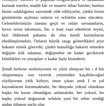
kurmak isterler, maddi kâr ve manevi itibar İsterler, bunları
bizim salaklığımız sayesinde elde ediliyorlar, çünkü bizim
gözümüzün açılması onların ve sefaletin sonu olacaktır.
Geleneklerimizin zamanı geçti ve onları savunanların,
hırsız ursuz takımının, İm. e itaat vaaz edenlerin niyeti,
bizi öldürmek pahama da olsa kendi kurumlarını
ebedileştirmektir, Onların büyük saygı gösterdikleri şeye
hakaret etmek görevdir, çünkü kutsallığa hakaret etmeden
değişim kök salamaz, değişmekte ne kadar gecikirsek
kötülükleri ve ıstırapları o kadar fazla hissederiz.
Şimdi herkese sesleniyorum ve yüzü olmayan bir ı d hık
oluşturmaya son vererek yitiminden kaçabileceğini
söylüyorum yitik kitleye; onun çıkarı artık I m yal
kaynaklarını kurutmaktadır, bu dünyada yoksul olmaktan
başka bir kusur olmadığını anlamalıdır, her yoksul, bir
başka yoksul doğurarak sefalete yeni bir rehin verdiği
andan itibaren suçlu olur.