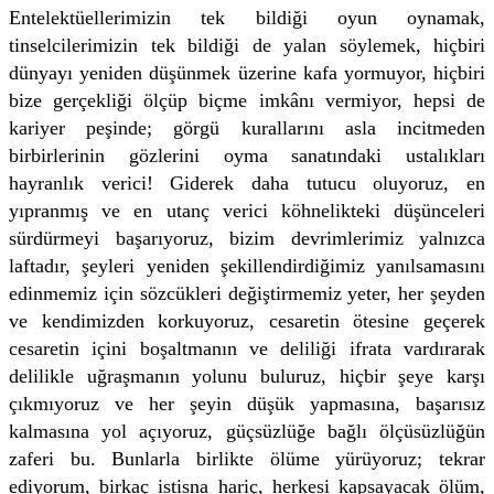
Entelektüellerimizin tek bildiği oyun oynamak,
tinselcilerimizin tek bildiği de yalan söylemek, hiçbiri
dünyayı yeniden düşünmek üzerine kafa yormuyor, hiçbiri
bize gerçekliği ölçüp biçme imkânı vermiyor, hepsi de
kariyer peşinde; görgü kurallarını asla incitmeden
birbirlerinin gözlerini oyma sanatındaki ustalıkları
hayranlık verici! Giderek daha tutucu oluyoruz, en
yıpranmış ve en utanç verici köhnelikteki düşünceleri
sürdürmeyi başarıyoruz, bizim devrimlerimiz yalnızca
laftadır, şeyleri yeniden şekillendirdiğimiz yanılsamasını
edinmemiz için sözcükleri değiştirmemiz yeter, her şeyden
ve kendimizden korkuyoruz, cesaretin ötesine geçerek
cesaretin içini boşaltmanın ve deliliği ifrata vardırarak
delilikle uğraşmanın yolunu buluruz, hiçbir şeye karşı
çıkmıyoruz ve her şeyin düşük yapmasına, başarısız
kalmasına yol açıyoruz, güçsüzlüğe bağlı ölçüsüzlüğün
zaferi bu. Bunlarla birlikte ölüme yürüyoruz; tekrar
ediyorum, birkaç istisna hariç, herkesi kapsayacak ölüm,