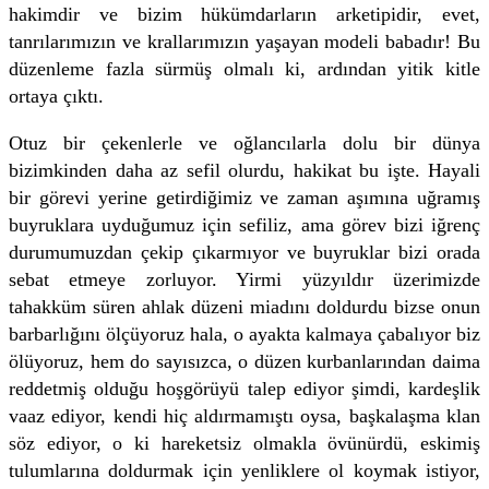
hakimdir ve bizim hükümdarların arketipidir, evet,
tanrılarımızın ve krallarımızın yaşayan modeli babadır! Bu
düzenleme fazla sürmüş olmalı ki, ardından yitik kitle
ortaya çıktı.
Otuz bir çekenlerle ve oğlancılarla dolu bir dünya
bizimkinden daha az sefil olurdu, hakikat bu işte. Hayali
bir görevi yerine getirdiğimiz ve zaman aşımına uğramış
buyruklara uyduğumuz için sefiliz, ama görev bizi iğrenç
durumumuzdan çekip çıkarmıyor ve buyruklar bizi orada
sebat etmeye zorluyor. Yirmi yüzyıldır üzerimizde
tahakküm süren ahlak düzeni miadını doldurdu bizse onun
barbarlığını ölçüyoruz hala, o ayakta kalmaya çabalıyor biz
ölüyoruz, hem do sayısızca, o düzen kurbanlarından daima
reddetmiş olduğu hoşgörüyü talep ediyor şimdi, kardeşlik
vaaz ediyor, kendi hiç aldırmamıştı oysa, başkalaşma klan
söz ediyor, o ki hareketsiz olmakla övünürdü, eskimiş
tulumlarına doldurmak için yenliklere ol koymak istiyor,