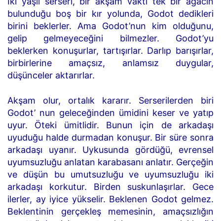
İki yaşlı serseri, bir akşam vakti tek bir ağacın
bulunduğu boş bir kır yolunda, Godot dedikleri
birini beklerler. Ama Godot’nun kim olduğunu,
gelip gelmeyeceğini bilmezler. Godot’yu
beklerken konuşurlar, tartışırlar. Darlıp barışırlar,
birbirlerine amaçsız, anlamsız duygular,
düşünceler aktarırlar.
Akşam olur, ortalık kararır. Serserilerden biri
Godot’ nun geleceğinden ümidini keser ve yatıp
uyur. Öteki ümitlidir. Bunun için de arkadaşı
uyuduğu halde durmadan konuşur. Bir süre sonra
arkadaşı uyanır. Uykusunda gördüğü, evrensel
uyumsuzluğu anlatan karabasanı anlatır. Gerçeğin
ve düşün bu umutsuzluğu ve uyumsuzluğu iki
arkadaşı korkutur. Birden suskunlaşırlar. Gece
ilerler, ay iyice yükselir. Beklenen Godot gelmez.
Beklentinin gerçekleş memesinin, amaçsızlığın