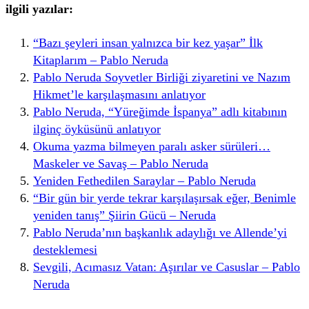
ilgili yazılar:
“Bazı şeyleri insan yalnızca bir kez yaşar” İlk
Kitaplarım – Pablo Neruda
Pablo Neruda Soyvetler Birliği ziyaretini ve Nazım
Hikmet’le karşılaşmasını anlatıyor
Pablo Neruda, “Yüreğimde İspanya” adlı kitabının
ilginç öyküsünü anlatıyor
Okuma yazma bilmeyen paralı asker sürüleri…
Maskeler ve Savaş – Pablo Neruda
Yeniden Fethedilen Saraylar – Pablo Neruda
“Bir gün bir yerde tekrar karşılaşırsak eğer, Benimle
yeniden tanış” Şiirin Gücü – Neruda
Pablo Neruda’nın başkanlık adaylığı ve Allende’yi
desteklemesi
Sevgili, Acımasız Vatan: Aşırılar ve Casuslar – Pablo
Neruda