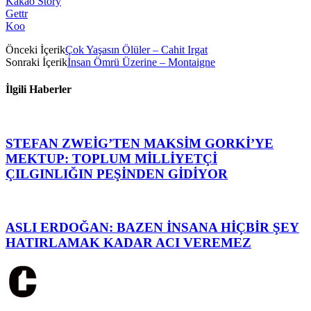
Kakao Story
Gettr
Koo
Önceki İçerik
Çok Yaşasın Ölüler – Cahit Irgat
Sonraki İçerik
İnsan Ömrü Üzerine – Montaigne
İlgili Haberler
STEFAN ZWEİG’TEN MAKSİM GORKİ’YE
MEKTUP: TOPLUM MİLLİYETÇİ
ÇILGINLIĞIN PEŞİNDEN GİDİYOR
ASLI ERDOĞAN: BAZEN İNSANA HİÇBİR ŞEY
HATIRLAMAK KADAR ACI VEREMEZ