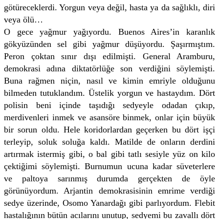
götüreceklerdi. Yorgun veya değil, hasta ya da sağlıklı, diri
veya ölü…
O gece yağmur yağıyordu. Buenos Aires’in karanlık
gökyüzünden sel gibi yağmur düşüyordu. Şaşırmıştım.
Peron çoktan sınır dışı edilmişti. General Aramburu,
demokrasi adına diktatörlüğe son verdiğini söylemişti.
Buna rağmen niçin, nasıl ve kimin emriyle olduğunu
bilmeden tutuklandım. Üstelik yorgun ve hastaydım. Dört
polisin beni içinde taşıdığı sedyeyle odadan çıkıp,
merdivenleri inmek ve asansöre binmek, onlar için büyük
bir sorun oldu. Hele koridorlardan geçerken bu dört işçi
terleyip, soluk soluğa kaldı. Matilde de onların derdini
artırmak istermiş gibi, o bal gibi tatlı sesiyle yüz on kilo
çektiğimi söylemişti. Burnumun ucuna kadar süveterlere
ve paltoya sarınmış durumda gerçekten de öyle
görünüyordum. Arjantin demokrasisinin emrime verdiği
sedye üzerinde, Osomo Yanardağı gibi parlıyordum. Flebit
hastalığının bütün acılarını unutup, sedyemi bu zavallı dört