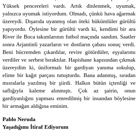
Yüksek pencereleri vardı. Artık dinlenmek, uyumak,
yalnızca uyumak istiyordum. Olmadı, çünkü hava ağarmak
üzereydi. Dışarıda uyanmış olan öteki hükümlüler gürültü
yapıyordu. Öylesine bir gürültü vardı ki, kendimi bir ara
River ile Boca takımlarının futbol maçında sandım. Saatler
sonra Arjantinli yazarların ve dostların çabası sonuç verdi.
Beni hücremden çıkardılar, revire götürdüler, eşyalarımı
verdiler ve serbest bıraktılar. Hapishane kapısından çıkmak
üzereydim ki, üniformalı bir gardiyan yanıma sokulup,
elime bir kağıt parçası tutuşturdu. Bana adanmış, sıradan
mısralarla yazılmış bir şiirdi. Halkın bütün içtenliği ve
saflığıyla kaleme alınmıştı. Çok az şairin, onun
gardiyanlığını yapması emredilmiş bir insandan böylesine
bir armağan aldığına eminim.
Pablo Neruda
Yaşadığımı İtiraf Ediyorum