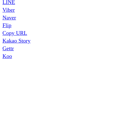
LINE
Viber
Naver
Flip
Copy URL
Kakao Story
Gettr
Koo