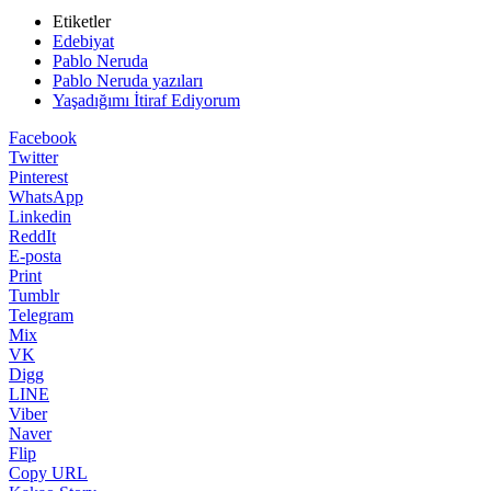
Etiketler
Edebiyat
Pablo Neruda
Pablo Neruda yazıları
Yaşadığımı İtiraf Ediyorum
Facebook
Twitter
Pinterest
WhatsApp
Linkedin
ReddIt
E-posta
Print
Tumblr
Telegram
Mix
VK
Digg
LINE
Viber
Naver
Flip
Copy URL