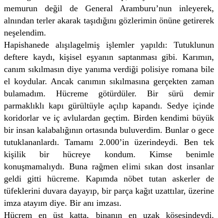
memurun değil de General Aramburu’nun inleyerek,
alnından terler akarak taşıdığını gözlerimin önüne getirerek
neşelendim.
Hapishanede alışılagelmiş işlemler yapıldı: Tutuklunun
deftere kaydı, kişisel eşyanın saptanması gibi. Karımın,
canım sıkılmasın diye yanıma verdiği polisiye romana bile
el koydular. Ancak canımın sıkılmasına gerçekten zaman
bulamadım. Hücreme götürdüler. Bir sürü demir
parmaklıklı kapı gürültüyle açılıp kapandı. Sedye içinde
koridorlar ve iç avlulardan geçtim. Birden kendimi büyük
bir insan kalabalığının ortasında buluverdim. Bunlar o gece
tutuklananlardı. Tamamı 2.000’in üzerindeydi. Ben tek
kişilik bir hücreye kondum. Kimse benimle
konuşmamalıydı. Buna rağmen elimi sıkan dost insanlar
geldi gitti hücreme. Kapımda nöbet tutan askerler de
tüfeklerini duvara dayayıp, bir parça kağıt uzattılar, üzerine
imza atayım diye. Bir anı imzası.
Hücrem en üst katta, binanın en uzak köşesindeydi.