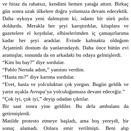
ve biraz da rahatsız, kendimi hemen yatağa attım. Birkaç
gün sonra uzak ülkelere doğru yolumuza devam edecektik.
Daha uykuya yeni dalmıştım ki, odamı bir sürü polis
doldurdu. Merakla her şeyi karıştırdılar, kitaplara ve
gazetelere el koydular, elbiselerimden iç çamaşırlarıma
kadar her şeyi aradılar. Evinde kalmakta olduğum
Arjantinli dostum da yanlarındaydı. Daha önce bütün evi
aramışlar, sonunda da en arkadaki bu odaya gelmişlerdi.
“Kim bu bay?” diye sordular.
“Pablo Neruda adım,” yanıtını verdim.
“Hasta mı?” diye karıma sordular.
“Evet, hasta ve yolculuktan çok yorgun. Bugün geldik ve
yarın uçakla Avrupa’ya yolculuğumuza devam edeceğiz.”
“Çok iyi, çok iyi,” deyip odadan çıktılar.
Bir saat sonra yine geldiler. Bu defa ambulans da
getirmişlerdi.
Matilde protesto etmeye başladı, ama boş yereydi, bir
sonuç alamadı. Onlara emir verilmişti. Beni alıp