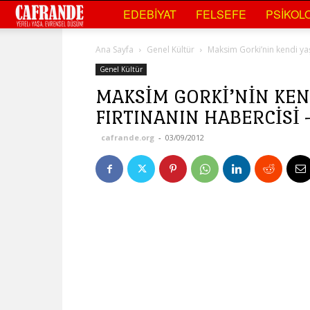
Cafrande
EDEBIYAT
FELSEFE
PSIKOLO
Kültür
Ana Sayfa
Genel Kültür
Maksim Gorki’nin kendi ya
Sanat
Genel Kültür
MAKSIM GORKI’NIN KEN
FIRTINANIN HABERCISI
cafrande.org
-
03/09/2012