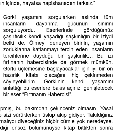
nın içinde, hayatsa hapishaneden farksız.”
Gorki yaşamını sorgularken aslında tüm
insanların dayanma gücünün sınırını
sorguluyordu. Eserlerinde gördüğümüz
şaşırtıcılık kendi yaşadığı şaşkınlığın bir iziydi
belki de. Ölmeyi deneyen birinin, yaşamın
zorluklarına katlanmayı tercih eden insanların
tercihlerine duyduğu bir şaşkınlık… Bu izi
fırtınanın habercisinde de görmek mümkün.
Gorki üçlemesine başlayacaklar için iyi bir ön
hazırlık kitabı olacağını hiç çekinmeden
söyleyebilirim. Gorki’nin kendi yaşamını
anlattığı bu eserlere bakış açınızı genişletecek
bir eser “Fırtınanın Habercisi”.
yapmış, bu bakımdan çekinceniz olmasın. Yasal
sizi sürüklerken üslup akıp gidiyor. Takıldığınız
malıydı diyeceğiniz hiçbir cümle yok neredeyse.
landığı önsöz bölümünüyse kitap bittikten sonra