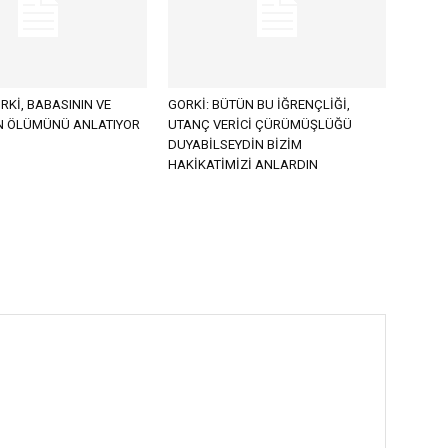
Kİ, BABASININ VE
GORKİ: BÜTÜN BU İĞRENÇLİĞİ,
N ÖLÜMÜNÜ ANLATIYOR
UTANÇ VERİCİ ÇÜRÜMÜŞLÜĞÜ
DUYABİLSEYDİN BİZİM
HAKİKATİMİZİ ANLARDIN