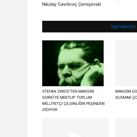
Nikolay Gavriloviç Çernişevski
İlgili Haberler
STEFAN ZWEİG’TEN MAKSİM
MAKSİM GO
GORKİ’YE MEKTUP: TOPLUM
SUSMAK ÇO
MİLLİYETÇİ ÇILGINLIĞIN PEŞİNDEN
GİDİYOR