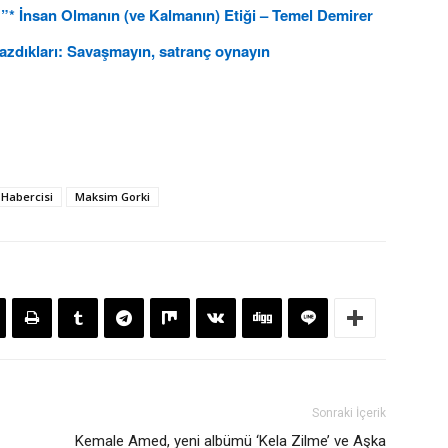
…”* İnsan Olmanın (ve Kalmanın) Etiği – Temel Demirer
azdıkları: Savaşmayın, satranç oynayın
 Habercisi
Maksim Gorki
Sonraki İçerik
Kemale Amed, yeni albümü ‘Kela Zilme’ ve Aşka