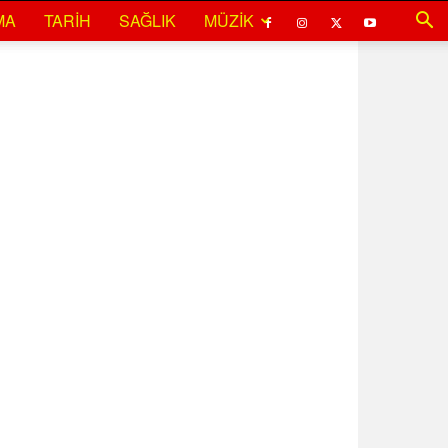
MA
TARIH
SAĞLIK
MÜZIK