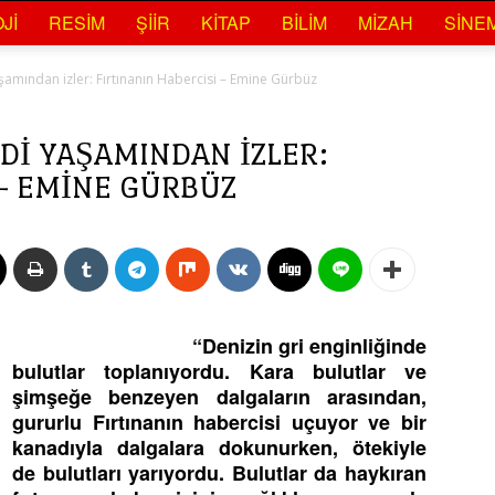
JI
RESIM
ŞIIR
KITAP
BILIM
MIZAH
SINE
şamından izler: Fırtınanın Habercisi – Emine Gürbüz
DI YAŞAMINDAN IZLER:
 – EMINE GÜRBÜZ
“Denizin gri enginliğinde
bulutlar toplanıyordu. Kara bulutlar ve
şimşeğe benzeyen dalgaların arasından,
gururlu Fırtınanın habercisi uçuyor ve bir
kanadıyla dalgalara dokunurken, ötekiyle
de bulutları yarıyordu. Bulutlar da haykıran