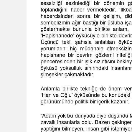
sessizliği sezinlediği bir dönemin g
toplandığını haber vermektedir. ‘İlkbah
habercisinden sonra bir gelişim, did
sembolizmin ağır bastığı bir üsluba i
göstermekte bununla birlikte anlam,
‘Hapishanede’-öyküsüyle birlikte devri
Üçüncü tekil şahısla anlatılan öyk
yorumlarını hiç müdahale etmeksizin 
hapishane bir devrim gözlemi niteliğ
penceresinden bir ışık sızıntısını bekl
öyküsü yoksulluk sınırındaki insanların
şimşekler çakmaktadır.
Anlamla birlikte tekniğe de önem ver
‘Han ve Oğlu’ öyküsünde bu konudaki ba
görünümünde politik bir içerik kazanır.
“Adam yok bu dünyada diye düşündü Miş
zavallı insanlarla dolu. Bazen çeking
yaptığını bilmeyen, insan gibi istem