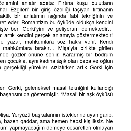
özlemini anlatır adeta: Fırtına kuşu bulutların
ar Ezgileri’ bir giriş özelliği taşıyan fırtınanın
aktik bir anlatımın ışığında fabl tekniğinin ve
şaret eder. Romantizm bu öyküde oldukça kendini
 işte ben Gorki’yim ve geliyorum demektedir…
m artık kendini gerçek anlamıyla göstermektedir!
üde yazar, mahkûmlara söz hakkı verir. Kendi
mahkûmlara bırakır… Mişa’yla birlikte girilen
inde gözler önüne serilir. Kararmış bir bodrum
eyen çocukla, aynı kadına âşık olan baba ve oğlun
 gerçekliği yürekleri sızlatırken artık Gorki için
en Gorki, geleneksel masal tekniğini kullandığı
şarısını da göstermiştir. ‘Masal’ bir aşk öyküsü
a. Yeryüzü başkalarının isteklerine uyan garip,
en, bazen gaddar, ama hemen hepsi kişiliksiz. Ne
iyorum yapmayacağım demeye cesaretleri olmayan