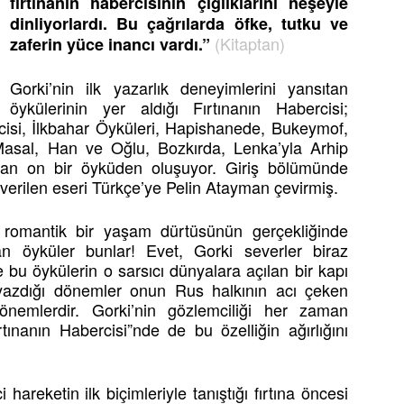
fırtınanın habercisinin çığlıklarını neşeyle
dinliyorlardı. Bu çağrılarda öfke, tutku ve
(Kitaptan)
zaferin yüce inancı vardı.”
Gorki’nin ilk yazarlık deneyimlerini yansıtan
öykülerinin yer aldığı Fırtınanın Habercisi;
rcisi, İlkbahar Öyküleri, Hapishanede, Bukeymof,
Masal, Han ve Oğlu, Bozkırda, Lenka’yla Arhip
ıyan on bir öyküden oluşuyor. Giriş bölümünde
 verilen eseri Türkçe’ye Pelin Atayman çevirmiş.
 romantik bir yaşam dürtüsünün gerçekliğinde
an öyküler bunlar! Evet, Gorki severler biraz
de bu öykülerin o sarsıcı dünyalara açılan bir kapı
 yazdığı dönemler onun Rus halkının acı çeken
önemlerdir. Gorki’nin gözlemciliği her zaman
rtınanın Habercisi”nde de bu özelliğin ağırlığını
 hareketin ilk biçimleriyle tanıştığı fırtına öncesi