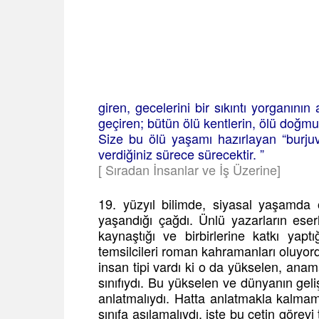
giren, gecelerini bir sıkıntı yorganını
geçiren;
bütün ölü kentlerin, ölü doğmu
Size bu ölü yaşamı hazırlayan “burjuv
verdiğiniz sürece sürecektir. ”
[ Sıradan İnsanlar ve İş Üzerine]
19. yüzyıl bilimde, siyasal yaşamda 
yaşandığı çağdı. Ünlü yazarların eserler
kaynaştığı ve birbirlerine katkı yap
temsilcileri roman kahramanları oluyor
insan tipi vardı ki o da yükselen, anam
sınıfıydı. Bu yükselen ve dünyanın gelişm
anlatmalıydı. Hatta anlatmakla kalmam
sınıfa aşılamalıydı. işte bu çetin göre