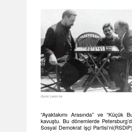
Gorki Lenin ile
“Ayaktakımı Arasında” ve “Küçük Bu
kavuştu. Bu dönemlerde Petersburg’
Sosyal Demokrat işçi Partisi’ni(RSDi