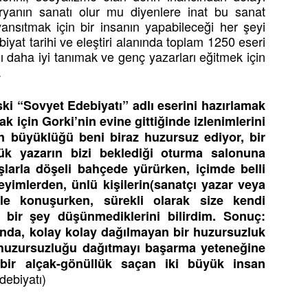
ryanın sanatı olur mu diyenlere inat bu sanat
yansıtmak için bir insanın yapabileceği her şeyi
iyat tarihi ve eleştiri alanında toplam 1250 eseri
 daha iyi tanımak ve genç yazarları eğitmek için
.
ski “Sovyet Edebiyatı” adlı eserini hazırlamak
k için Gorki’nin evine gittiğinde izlenimlerini
ün büyüklüğü beni biraz huzursuz ediyor, bir
yük yazarın bizi beklediği oturma salonuna
şlarla döşeli bahçede yürürken, içimde belli
neyimlerden, ünlü kişilerin(sanatçı yazar veya
inle konuşurken, sürekli olarak size kendi
 bir şey düşünmediklerini bilirdim. Sonuç:
ğında, kolay kolay dağılmayan bir huzursuzluk
huzursuzluğu dağıtmayı başarma yeteneğine
bir alçak-gönüllük saçan iki büyük insan
debiyatı)