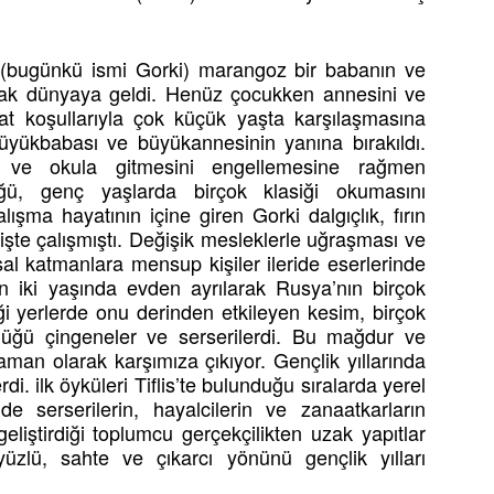
 (bugünkü ismi Gorki) marangoz bir babanın ve
rak dünyaya geldi. Henüz çocukken annesini ve
t koşullarıyla çok küçük yaşta karşılaşmasına
yükbabası ve büyükannesinin yanına bırakıldı.
a ve okula gitmesini engellemesine rağmen
ğü, genç yaşlarda birçok klasiği okumasını
lışma hayatının içine giren Gorki dalgıçlık, fırın
ik işte çalışmıştı. Değişik mesleklerle uğraşması ve
sal katmanlara mensup kişiler ileride eserlerinde
 On iki yaşında evden ayrılarak Rusya’nın birçok
iği yerlerde onu derinden etkileyen kesim, birçok
düğü çingeneler ve serserilerdi. Bu mağdur ve
raman olarak karşımıza çıkıyor. Gençlik yıllarında
. ilk öyküleri Tiflis’te bulunduğu sıralarda yerel
de serserilerin, hayalcilerin ve zanaatkarların
geliştirdiği toplumcu gerçekçilikten uzak yapıtlar
üzlü, sahte ve çıkarcı yönünü gençlik yılları