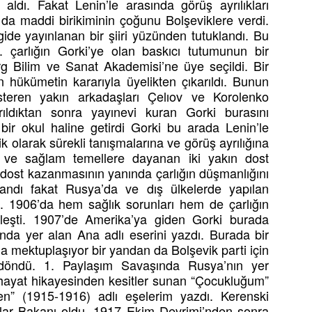
aldı. Fakat Lenin’le arasında görüş ayrılıkları
da maddi birikiminin çoğunu Bolşeviklere verdi.
ide yayınlanan bir şiiri yüzünden tutuklandı. Bu
 çarlığın Gorki’ye olan baskıcı tutumunun bir
rg Bilim ve Sanat Akademisi’ne üye seçildi. Bir
ükümetin kararıyla üyelikten çıkarıldı. Bunun
teren yakın arkadaşları Çelıov ve Korolenko
ıldıktan sonra yayınevi kuran Gorki burasını
 bir okul haline getirdi Gorki bu arada Lenin’le
k olarak sürekli tanışmalarına ve görüş ayrılığına
 ve sağlam temellere dayanan iki yakın dost
 dost kazanmasının yanında çarlığın düşmanlığını
landı fakat Rusya’da ve dış ülkelerde yapılan
dı. 1906’da hem sağlık sorunları hem de çarlığın
rleşti. 1907’de Amerika’ya giden Gorki burada
ında yer alan Ana adlı eserini yazdı. Burada bir
la mektuplaşıyor bir yandan da Bolşevik parti için
 döndü. 1. Paylaşım Savaşında Rusya’nın yer
i hayat hikayesinden kesitler sunan “Çocukluğum”
n” (1915-1916) adlı eşelerim yazdı. Kerenski
lar Bakanı oldu. 1917 Ekim Devrimi’nden sonra