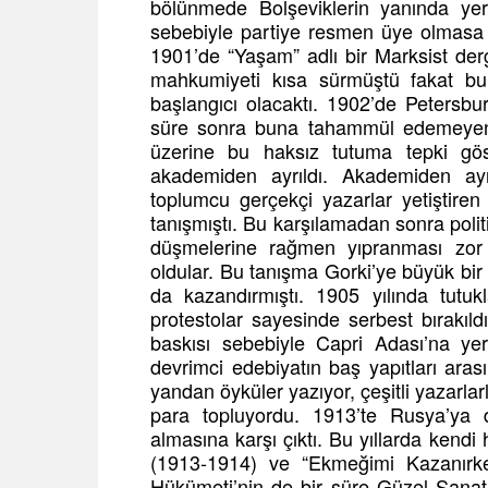
bölünmede Bolşeviklerin yanında yer 
sebebiyle partiye resmen üye olmasa 
1901’de “Yaşam” adlı bir Marksist derg
mahkumiyeti kısa sürmüştü fakat bu.
başlangıcı olacaktı. 1902’de Petersbu
süre sonra buna tahammül edemeyen h
üzerine bu haksız tutuma tepki gös
akademiden ayrıldı. Akademiden ayr
toplumcu gerçekçi yazarlar yetiştiren
tanışmıştı. Bu karşılamadan sonra politi
düşmelerine rağmen yıpranması zor
oldular. Bu tanışma Gorki’ye büyük bir
da kazandırmıştı. 1905 yılında tutuk
protestolar sayesinde serbest bırakıl
baskısı sebebiyle Capri Adası’na ye
devrimci edebiyatın baş yapıtları aras
yandan öyküler yazıyor, çeşitli yazarlar
para topluyordu. 1913’te Rusya’ya
almasına karşı çıktı. Bu yıllarda kend
(1913-1914) ve “Ekmeğimi Kazanırke
Hükümeti’nin de bir süre Güzel Sanat