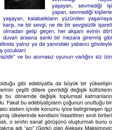
yaşayan, sevmediği işi
yapan, sevmediği kişilerle
yaşayan, kalabalıkların yüzünden yaşamaya
karşı, ne bir sevgi, ne de bir sevgisizlik işareti
olmadan gelip geçen, her akşam evinin dört
duvarı arasına sanki bir mezara girermiş gibi
n altında yalnız ya da yanındaki yabancı gövdeyle
ş çocukları!
azidir” ve bu acımasız oyunun varlığını siz izin
olduğu gibi edebiyatta da büyük bir yükselişin
inin çeşitli dillere çevrildiği değişik kültürlerin
tığı bu dönemde değişik toplumsal katmanların
du. Fakat bu edebiyatçıların çoğunun unuttuğu bir
alcı sistem içinde konumu iyice belirginleşen işçi
iş ülkelerinde kendisini hissettiren sınıfı birileri
alı, o sınıfın sanat görüşünü oluşturmalı bunu o
vi takma adı “acı” (Gorki) olan Aleksey Maksimoviç