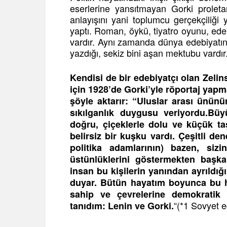
eserlerine yansıtmayan Gorki proleta
anlayışını yani toplumcu gerçekçiliği 
yaptı. Roman, öykü, tiyatro oyunu, edeb
vardır. Aynı zamanda dünya edebiyatını
yazdığı, sekiz bini aşan mektubu vardır
Kendisi de bir edebiyatçı olan Zelin
için 1928’de Gorki’yle röportaj yapma
şöyle aktarır: “Uluslar arası ünün
sıkılganlık duygusu veriyordu.Bü
doğru, çiçeklerle dolu ve küçük ta
belirsiz bir kuşku vardı. Çeşitli de
politika adamlarının) bazen, siz
üstünlüklerini göstermekten başka
insan bu kişilerin yanından ayrıldı
duyar. Bütün hayatım boyunca bu 
sahip ve çevrelerine demokratik 
“(*1 Sovyet e
tanıdım: Lenin ve Gorki.