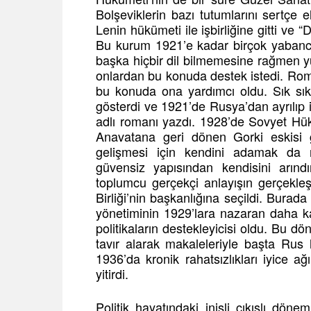
Bolşeviklerin bazı tutumlarını sertçe e
Lenin hükümeti ile işbirliğine gitti ve 
Bu kurum 1921’e kadar birçok yabancı
başka hiçbir dil bilmemesine rağmen yu
onlardan bu konuda destek istedi. Rom
bu konuda ona yardımcı oldu. Sık sık
gösterdi ve 1921’de Rusya’dan ayrılıp i
adlı romanı yazdı. 1928’de Sovyet Hü
Anavatana geri dönen Gorki eskisi gi
gelişmesi için kendini adamak da 
güvensiz yapısından kendisini arın
toplumcu gerçekçi anlayışın gerçekle
Birliği’nin başkanlığına seçildi. Burad
yönetiminin 1929’lara nazaran daha k
politikaların destekleyicisi oldu. Bu 
tavır alarak makaleleriyle başta Rus h
1936’da kronik rahatsızlıkları iyice a
yitirdi.
Politik hayatındaki inişli çıkışlı dön