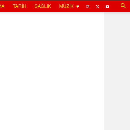
MA
TARIH
SAĞLIK
MÜZIK