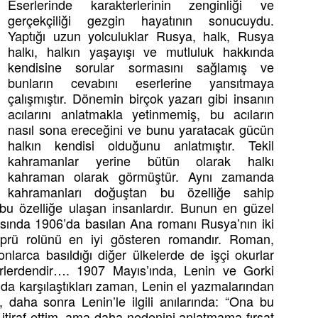
Eserlerinde karakterlerinin zenginliği ve
gerçekçiliği gezgin hayatının sonucuydu.
Yaptığı uzun yolculuklar Rusya, halk, Rusya
halkı, halkın yaşayışı ve mutluluk hakkında
kendisine sorular sormasını sağlamış ve
bunların cevabını eserlerine yansıtmaya
çalışmıştır. Dönemin birçok yazarı gibi insanın
acılarını anlatmakla yetinmemiş, bu acıların
nasıl sona ereceğini ve bunu yaratacak gücün
halkın kendisi olduğunu anlatmıştır. Tekil
kahramanlar yerine bütün olarak halkı
kahraman olarak görmüştür. Aynı zamanda
kahramanları doğuştan bu özelliğe sahip
 bu özelliğe ulaşan insanlardır. Bunun en güzel
arasında 1906’da basılan Ana romanı Rusya’nın iki
prü rolünü en iyi gösteren romandır. Roman,
larca basıldığı diğer ülkelerde de işçi okurlar
rlerdendir…. 1907 Mayıs’ında, Lenin ve Gorki
da karşılaştıkları zaman, Lenin el yazmalarından
daha sonra Lenin’le ilgili anılarında: “Ona bu
 itiraf ettim, ama daha nedenini anlatmama fırsat