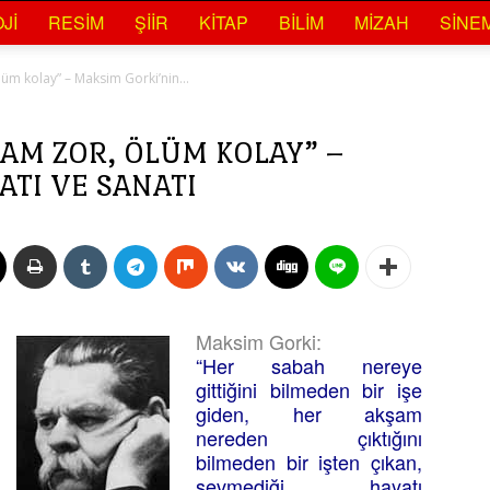
JI
RESIM
ŞIIR
KITAP
BILIM
MIZAH
SINE
ölüm kolay” – Maksim Gorki’nin...
AŞAM ZOR, ÖLÜM KOLAY” –
ATI VE SANATI
Maksim Gorki:
“Her sabah nereye
gittiğini bilmeden bir işe
giden, her akşam
nereden çıktığını
bilmeden bir işten çıkan,
sevmediği hayatı