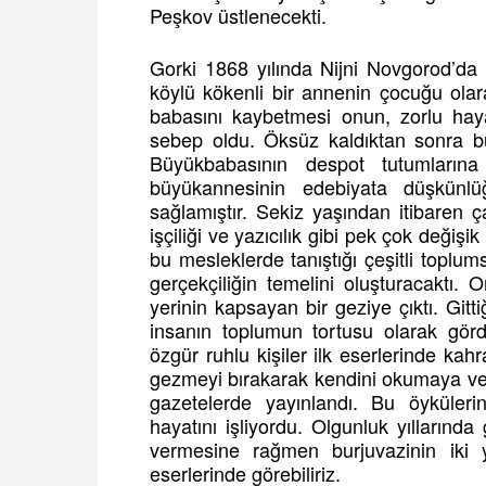
Peşkov üstlenecekti.
Gorki 1868 yılında Nijni Novgorod’da
köylü kökenli bir annenin çocuğu ola
babasını kaybetmesi onun, zorlu haya
sebep oldu. Öksüz kaldıktan sonra bü
Büyükbabasının despot tutumların
büyükannesinin edebiyata düşkünlü
sağlamıştır. Sekiz yaşından itibaren ça
işçiliği ve yazıcılık gibi pek çok değiş
bu mesleklerde tanıştığı çeşitli toplum
gerçekçiliğin temelini oluşturacaktı.
yerinin kapsayan bir geziye çıktı. Gitt
insanın toplumun tortusu olarak gör
özgür ruhlu kişiler ilk eserlerinde kah
gezmeyi bırakarak kendini okumaya verdi
gazetelerde yayınlandı. Bu öykülerin
hayatını işliyordu. Olgunluk yıllarında 
vermesine rağmen burjuvazinin iki y
eserlerinde görebiliriz.