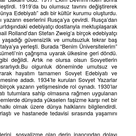
leştirdi. 1919’da bu olumsuz tavrını değiştirerek
“Dünya Edebiyatı” adlı bir kültür kurumu oluşturdu.
 yazarın eserlerini Rusça’ya çevirdi. Rusça’dan
rtdışındaki edebiyatçı dostlarıyla mektuplaşarak
ail Rolland’dan Stefan Zweig’a birçok edebiyatçı
 yaşadığı güvensizlik ve umutsuzluk tekrar baş
talya’ya yerleşti. Burada “Benim Üniversitelerim”
kümeti’nin çağrışma uyarak ülkesine geri döndü.
bi değildi. Artık ne olursa olsun Sovyetlerin
ısrarlıydı.Bu olgunluk döneminde umutsuz ve
dırarak hayatım tamamen Sovyet Edebiyatı ve
şmesine adadı. 1934’te kurulan Sovyet Yazarlar
a birçok yazarın yetişmesinde rol oynadı. 1930’lar
atı tutumlara sahip olmasına rağmen uygulanan
dönemlerde dünyada yükselen faşizme karşı net bir
alkı olmak üzere dünya halklarını bilgilendirdi.
ğırlaştı ve hastanede tedavisi sırasında yaşamını
emlerini, sosyalizme olan derin inancından dolayı