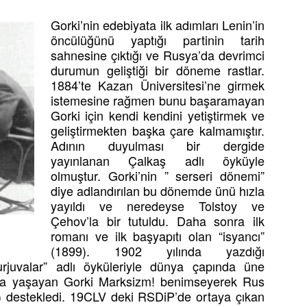
Gorki’nin edebiyata ilk adımları Lenin’in
öncülüğünü yaptığı partinin tarih
sahnesine çıktığı ve Rusya’da devrimci
durumun geliştiği bir döneme rastlar.
1884’te Kazan Üniversitesi’ne girmek
istemesine rağmen bunu başaramayan
Gorki için kendi kendini yetiştirmek ve
geliştirmekten başka çare kalmamıştır.
Adının duyulması bir dergide
yayınlanan Çalkaş adlı öyküyle
olmuştur. Gorki’nin ” serseri dönemi”
diye adlandırılan bu dönemde ünü hızla
yayıldı ve neredeyse Tolstoy ve
Çehov’la bir tutuldu. Daha sonra ilk
romanı ve ilk başyapıtı olan “isyancı”
(1899). 1902 yılında yazdığı
rjuvalar” adlı öyküleriyle dünya çapında üne
da yaşayan Gorki Marksizm! benimseyerek Rus
P) destekledi. 19CLV deki RSDiP’de ortaya çıkan