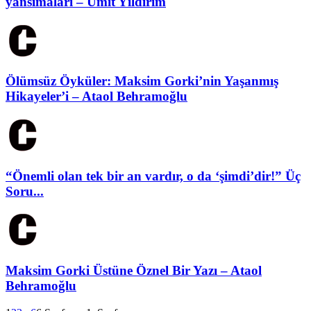
yansımaları – Ümit Yıldırım
Ölümsüz Öyküler: Maksim Gorki’nin Yaşanmış
Hikayeler’i – Ataol Behramoğlu
“Önemli olan tek bir an vardır, o da ‘şimdi’dir!” Üç
Soru...
Maksim Gorki Üstüne Öznel Bir Yazı – Ataol
Behramoğlu