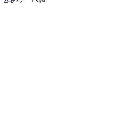
1
2
3
...
6
6 Sayfanın 1. Sayfası