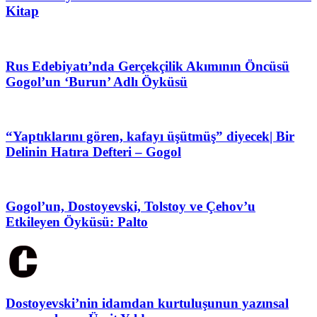
Kitap
Rus Edebiyatı’nda Gerçekçilik Akımının Öncüsü
Gogol’un ‘Burun’ Adlı Öyküsü
“Yaptıklarını gören, kafayı üşütmüş” diyecek| Bir
Delinin Hatıra Defteri – Gogol
Gogol’un, Dostoyevski, Tolstoy ve Çehov’u
Etkileyen Öyküsü: Palto
Dostoyevski’nin idamdan kurtuluşunun yazınsal