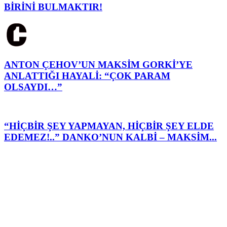
BİRİNİ BULMAKTIR!
ANTON ÇEHOV’UN MAKSİM GORKİ’YE
ANLATTIĞI HAYALİ: “ÇOK PARAM
OLSAYDI…”
“HİÇBİR ŞEY YAPMAYAN, HİÇBİR ŞEY ELDE
EDEMEZ!..” DANKO’NUN KALBİ – MAKSİM...