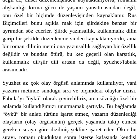
alışkanlığı kırma gücü de yaşamı yansıtmasından değil,
onu özel bir biçimde düzenleyişinden kaynaklanır. Rus
Biçimcileri bunu açıkla mak için şiirdekine benzer bir
ayrımdan söz ederler. Şiirde yazınsallık, kullanmalık dilin
garip bir şekilde düzenlenme sinden kaynaklanıyordu, ama
bir roman dilinin metni ona yazınsallık sağlayan bir özellik
değildir ve bundan ötürü, bu kez geçerli olan karşıtlık,
kullanmalık dil/şiir dili arasın da değil, syuzhet/fabula
arasındadır.
Syuzhet az çok olay örgüsü anlamında kullanılıyor, yani
yazarın metinde sunduğu sıra ve biçimdeki olaylar dizisi.
Fabula’yı “öykü” olarak çevirebiliriz, ama sözcüğü özel bir
anlamda kullandığımızı unutmamak şartıyla. Bu bağlamda
“öykü” bir anlatı türüne işaret etmez, yazarın düzenlediği
olayların (olay örgüsünün) gerçek yaşamda takip etmesi
gereken sıraya göre dizilmiş şekline işaret eder. Okur bu
sırayı, romanı okuduktan sonra isterse kafasında kendisi