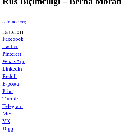
Rus Biçimciliği – Berna Moran
cafrande.org
-
26/12/2011
Facebook
Twitter
Pinterest
WhatsApp
Linkedin
ReddIt
E-posta
Print
Tumblr
Telegram
Mix
VK
Digg