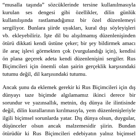
“musalla taşında” sözcüklerinde tersine kullanılmasıyla
kurulan ses dengesi gibi özellikler, dilin günlük
kullanılışında rastlamadığımız bir özel düzenlemeyi
sergiliyor. Bunlara şiirde uyakları, kural dışı söyleyişleri
vb. ekleyebiliriz. Işte dil bu alışılmamış düzenlenişinden
ötürü dikkati kendi üstüne çeker; bir şey bildirmek amacı
ile araç işlevi görmekten çok (vurgulandığı için), kendisi
ön plana geçerek adeta kendi düzenlenişini sergiler. Rus
Biçimcileri için önemli olan şairin gerçeklik karşısındaki
tutumu değil, dil karşısındaki tutumu.
Ancak şunu da eklemek gerekir ki Rus Biçimcileri için dış
dünyayı taze biçimde algılamamız ikinci derece bir
sorundur ve yazınsallık, metnin, dış dünya ile ilintisinde
değil, dilin kurallarının kırılmasıyla, yem düzenlenişleriyle
ilgili biçimsel sorunlarda yatar. Dış dünya olsun, duygular,
düşünceler olsun ancak malzemesidir şiirin. Bundan
ötürüdür ki Rus Biçimcileri edebiyatın yalnız biçimsel