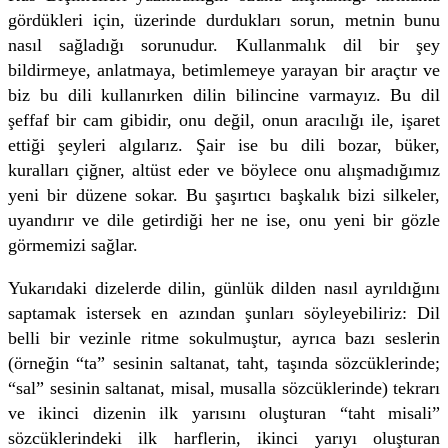
gördükleri için, üzerinde durdukları sorun, metnin bunu
nasıl sağladığı sorunudur. Kullanmalık dil bir şey
bildirmeye, anlatmaya, betimlemeye yarayan bir araçtır ve
biz bu dili kullanırken dilin bilincine varmayız. Bu dil
şeffaf bir cam gibidir, onu değil, onun aracılığı ile, işaret
ettiği şeyleri algılarız. Şair ise bu dili bozar, büker,
kuralları çiğner, altüst eder ve böylece onu alışmadığımız
yeni bir düzene sokar. Bu şaşırtıcı başkalık bizi silkeler,
uyandırır ve dile getirdiği her ne ise, onu yeni bir gözle
görmemizi sağlar.
Yukarıdaki dizelerde dilin, günlük dilden nasıl ayrıldığını
saptamak istersek en azından şunları söyleyebiliriz: Dil
belli bir vezinle ritme sokulmuştur, ayrıca bazı seslerin
(örneğin “ta” sesinin saltanat, taht, taşında sözcüklerinde;
“sal” sesinin saltanat, misal, musalla sözcüklerinde) tekrarı
ve ikinci dizenin ilk yarısını oluşturan “taht misali”
sözcüklerindeki ilk harflerin, ikinci yarıyı oluşturan