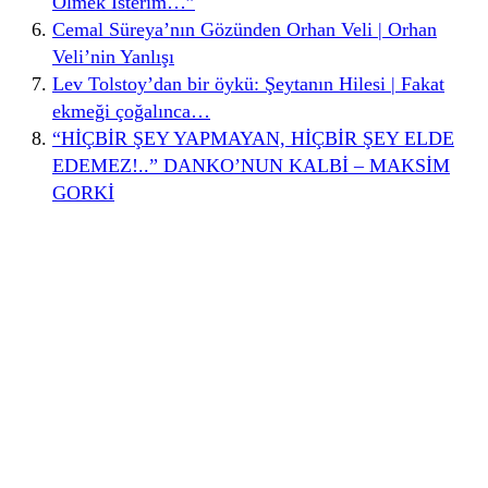
Ölmek İsterim…”
Cemal Süreya’nın Gözünden Orhan Veli | Orhan
Veli’nin Yanlışı
Lev Tolstoy’dan bir öykü: Şeytanın Hilesi | Fakat
ekmeği çoğalınca…
“HİÇBİR ŞEY YAPMAYAN, HİÇBİR ŞEY ELDE
EDEMEZ!..” DANKO’NUN KALBİ – MAKSİM
GORKİ