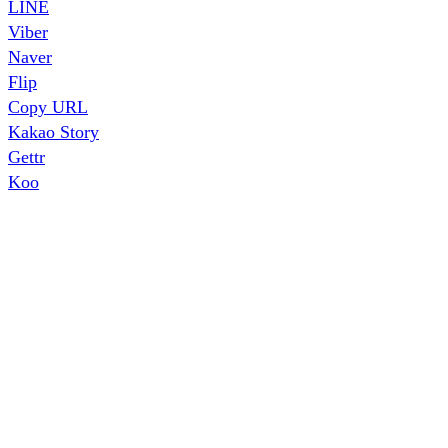
LINE
Viber
Naver
Flip
Copy URL
Kakao Story
Gettr
Koo