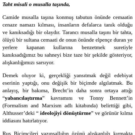
Taht misali o musalla taşında,
Camide musalla taşına konmuş tabutun önünde cemaatin
cenaze namazı kılması, insanların defalarca tanık olduğu
ve kanıksadığı bir olaydır. Tarancı musalla taşını bir tahta,
ölüyü bir sultana cemaati de onun önünde elpençe duran ye
yerlere kapanan kullarına benzetmek suretiyle
kanıksadığımız bu sahneyi bize taze bir şekilde gösteriyor,
alışkanlığımızı sarsıyor.
Demek oluyor ki, gerçekliği yansıtmak değil edebiyat
eserinin yaptığı, onu değişik bir biçimde algılatmak. Bu
anlayış, bir bakıma, Brecht’in daha sonra ortaya attığı
“
yabancılaştırma
” kavramını ve Tonny Bennett’in
(Formalism and Marxism adlı kitabında) belirttiği gibi,
Althusser’deki “
ideolojiyi dönüştürme
” ve görünür kılma
iddiasını hatırlatıyor.
Rus Biçimcileri yazınsallığın özünü alışkanlığı kırmakta