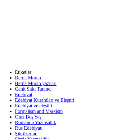
Etiketler
Berna Moran
Berna Moran yazıları
Cahit Sıtkı Tarancı
Edebiyat
Edebiyat Kuramları ve Eleştiri
Edebiyat ve eleştiri
Formalism and Marxism
Otuz Beş Yaş
Romanda Yazınsallık
Rus Edebiyatı
Şiir üzerine