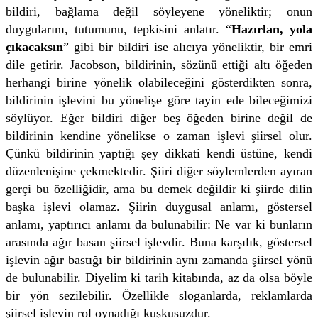
bildiri, bağlama değil söyleyene yöneliktir; onun
duygularını, tutumunu, tepkisini anlatır. “
Hazırlan, yola
çıkacaksın
” gibi bir bildiri ise alıcıya yöneliktir, bir emri
dile getirir. Jacobson, bildirinin, sözünü ettiği altı öğeden
herhangi birine yönelik olabileceğini gösterdikten sonra,
bildirinin işlevini bu yönelişe göre tayin ede bileceğimizi
söylüyor. Eğer bildiri diğer beş öğeden birine değil de
bildirinin kendine yönelikse o zaman işlevi şiirsel olur.
Çünkü bildirinin yaptığı şey dikkati kendi üstüne, kendi
düzenlenişine çekmektedir. Şiiri diğer söylemlerden ayıran
gerçi bu özelliğidir, ama bu demek değildir ki şiirde dilin
başka işlevi olamaz. Şiirin duygusal anlamı, göstersel
anlamı, yaptırıcı anlamı da bulunabilir: Ne var ki bunların
arasında ağır basan şiirsel işlevdir. Buna karşılık, göstersel
işlevin ağır bastığı bir bildirinin aynı zamanda şiirsel yönü
de bulunabilir. Diyelim ki tarih kitabında, az da olsa böyle
bir yön sezilebilir. Özellikle sloganlarda, reklamlarda
şiirsel işlevin rol oynadığı kuşkusuzdur.