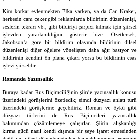
Kim korkar evlenmekten Elka varken, ya da Can Kraker,
herkesin canı çeker.gibi reklamlarda bildirinin düzenlenişi,
seslerin tekrarı vb., gibi bildiriyi çarpıcı kılmak için şiirsel
işlevden yararlanıldığını gösterir bize. Özetlersek,
Jakobson’a göre bir bildirim olayında bildirinin dilsel
düzenlenişi diğer öğelere yönelişten daha ağır basıyor ve
bildirinin kendini ön plana çıkarı yorsa bu bildirinin esas
işlevi şiirseldir.
Romanda Yazınsallık
Buraya kadar Rus Biçimciliğinin şiirde yazınsallık konusu
üzerindeki görüşlerini özetledik; şimdi düzyazı anlatı türü
üzerindeki görüşlerine geçebiliriz. Roman ve öykü gibi
düzyazı türlerini de Rus Biçimcileri yazınsallık
bakımından çözümlemeye çalışırlar. Şiirin alışkanlığı
kırma gücü nasıl kendi dışında bir şeye işaret etmesinden
değil de, dilsel düzenlenişinden kaynaklanıyorsa, romanın