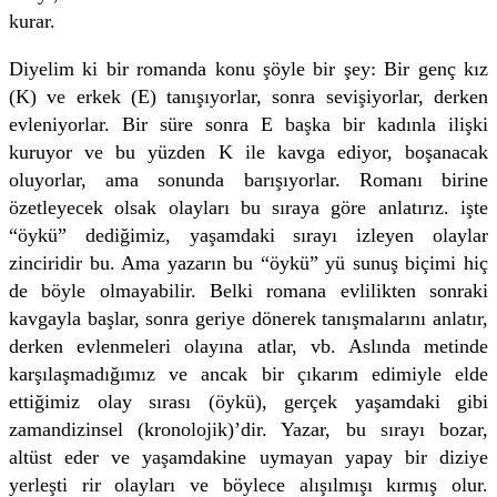
kurar.
Diyelim ki bir romanda konu şöyle bir şey: Bir genç kız
(K) ve erkek (E) tanışıyorlar, sonra sevişiyorlar, derken
evleniyorlar. Bir süre sonra E başka bir kadınla ilişki
kuruyor ve bu yüzden K ile kavga ediyor, boşanacak
oluyorlar, ama sonunda barışıyorlar. Romanı birine
özetleyecek olsak olayları bu sıraya göre anlatırız. işte
“öykü” dediğimiz, yaşamdaki sırayı izleyen olaylar
zinciridir bu. Ama yazarın bu “öykü” yü sunuş biçimi hiç
de böyle olmayabilir. Belki romana evlilikten sonraki
kavgayla başlar, sonra geriye dönerek tanışmalarını anlatır,
derken evlenmeleri olayına atlar, vb. Aslında metinde
karşılaşmadığımız ve ancak bir çıkarım edimiyle elde
ettiğimiz olay sırası (öykü), gerçek yaşamdaki gibi
zamandizinsel (kronolojik)’dir. Yazar, bu sırayı bozar,
altüst eder ve yaşamdakine uymayan yapay bir diziye
yerleşti rir olayları ve böylece alışılmışı kırmış olur.