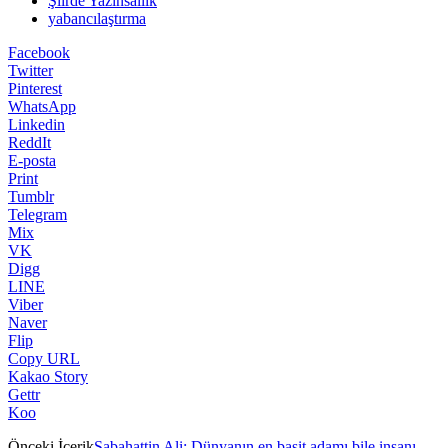
Şiirde Yazınsallık
yabancılaştırma
Facebook
Twitter
Pinterest
WhatsApp
Linkedin
ReddIt
E-posta
Print
Tumblr
Telegram
Mix
VK
Digg
LINE
Viber
Naver
Flip
Copy URL
Kakao Story
Gettr
Koo
Önceki İçerik
Sabahattin Ali: Dünyanın en basit adamı bile insanı