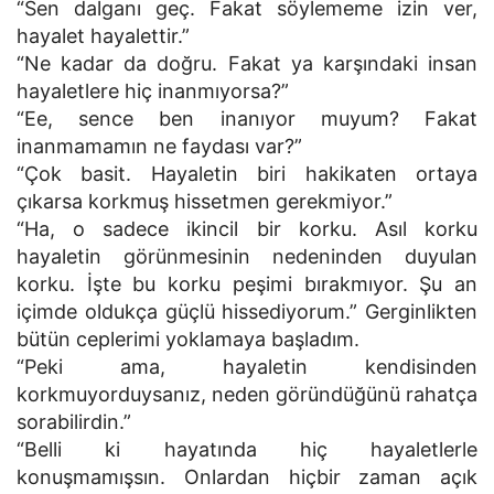
“Sen dalganı geç. Fakat söylememe izin ver,
hayalet hayalettir.”
“Ne kadar da doğru. Fakat ya karşındaki insan
hayaletlere hiç inanmıyorsa?”
“Ee, sence ben inanıyor muyum? Fakat
inanmamamın ne faydası var?”
“Çok basit. Hayaletin biri hakikaten ortaya
çıkarsa korkmuş hissetmen gerekmiyor.”
“Ha, o sadece ikincil bir korku. Asıl korku
hayaletin görünmesinin nedeninden duyulan
korku. İşte bu korku peşimi bırakmıyor. Şu an
içimde oldukça güçlü hissediyorum.” Gerginlikten
bütün ceplerimi yoklamaya başladım.
“Peki ama, hayaletin kendisinden
korkmuyorduysanız, neden göründüğünü rahatça
sorabilirdin.”
“Belli ki hayatında hiç hayaletlerle
konuşmamışsın. Onlardan hiçbir zaman açık