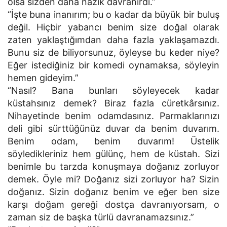
olsa sizden daha nazik davranırdı.”
“İşte buna inanırım; bu o kadar da büyük bir buluş
değil. Hiçbir yabancı benim size doğal olarak
zaten yaklaştığımdan daha fazla yaklaşamazdı.
Bunu siz de biliyorsunuz, öyleyse bu keder niye?
Eğer istediğiniz bir komedi oynamaksa, söyleyin
hemen gideyim.”
“Nasıl? Bana bunları söyleyecek kadar
küstahsınız demek? Biraz fazla cüretkârsınız.
Nihayetinde benim odamdasınız. Parmaklarınızı
deli gibi sürttüğünüz duvar da benim duvarım.
Benim odam, benim duvarım! Üstelik
söyledikleriniz hem gülünç, hem de küstah. Sizi
benimle bu tarzda konuşmaya doğanız zorluyor
demek. Öyle mi? Doğanız sizi zorluyor ha? Sizin
doğanız. Sizin doğanız benim ve eğer ben size
karşı doğam gereği dostça davranıyorsam, o
zaman siz de başka türlü davranamazsınız.”