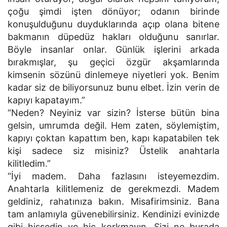
çoğu şimdi işten dönüyor; odanın birinde
konuşulduğunu duyduklarında açıp olana bitene
bakmanın düpedüz hakları olduğunu sanırlar.
Böyle insanlar onlar. Günlük işlerini arkada
bırakmışlar, şu geçici özgür akşamlarında
kimsenin sözünü dinlemeye niyetleri yok. Benim
kadar siz de biliyorsunuz bunu elbet. İzin verin de
kapıyı kapatayım.”
“Neden? Neyiniz var sizin? İsterse bütün bina
gelsin, umrumda değil. Hem zaten, söylemiştim,
kapıyı çoktan kapattım ben, kapı kapatabilen tek
kişi sadece siz misiniz? Üstelik anahtarla
kilitledim.”
“İyi madem. Daha fazlasını isteyemezdim.
Anahtarla kilitlemeniz de gerekmezdi. Madem
geldiniz, rahatınıza bakın. Misafirimsiniz. Bana
tam anlamıyla güvenebilirsiniz. Kendinizi evinizde
gibi hissedin ve hiç korkmayın. Sizi ne burada