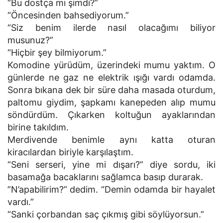
“Bu dostça mı şimdi?”
“Öncesinden bahsediyorum.”
“Siz benim ilerde nasıl olacağımı biliyor
musunuz?”
“Hiçbir şey bilmiyorum.”
Komodine yürüdüm, üzerindeki mumu yaktım. O
günlerde ne gaz ne elektrik ışığı vardı odamda.
Sonra bıkana dek bir süre daha masada oturdum,
paltomu giydim, şapkamı kanepeden alıp mumu
söndürdüm. Çıkarken koltuğun ayaklarından
birine takıldım.
Merdivende benimle aynı katta oturan
kiracılardan biriyle karşılaştım.
“Seni serseri, yine mi dışarı?” diye sordu, iki
basamağa bacaklarını sağlamca basıp durarak.
”N’apabilirim?” dedim. “Demin odamda bir hayalet
vardı.”
“Sanki çorbandan saç çıkmış gibi söylüyorsun.”