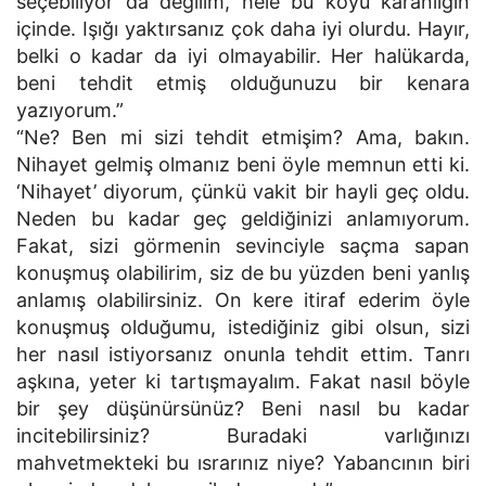
seçebiliyor da değilim, hele bu koyu karanlığın
içinde. Işığı yaktırsanız çok daha iyi olurdu. Hayır,
belki o kadar da iyi olmayabilir. Her halükarda,
beni tehdit etmiş olduğunuzu bir kenara
yazıyorum.”
“Ne? Ben mi sizi tehdit etmişim? Ama, bakın.
Nihayet gelmiş olmanız beni öyle memnun etti ki.
‘Nihayet’ diyorum, çünkü vakit bir hayli geç oldu.
Neden bu kadar geç geldiğinizi anlamıyorum.
Fakat, sizi görmenin sevinciyle saçma sapan
konuşmuş olabilirim, siz de bu yüzden beni yanlış
anlamış olabilirsiniz. On kere itiraf ederim öyle
konuşmuş olduğumu, istediğiniz gibi olsun, sizi
her nasıl istiyorsanız onunla tehdit ettim. Tanrı
aşkına, yeter ki tartışmayalım. Fakat nasıl böyle
bir şey düşünürsünüz? Beni nasıl bu kadar
incitebilirsiniz? Buradaki varlığınızı
mahvetmekteki bu ısrarınız niye? Yabancının biri