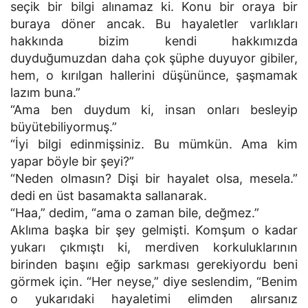
seçik bir bilgi alınamaz ki. Konu bir oraya bir
buraya döner ancak. Bu hayaletler varlıkları
hakkında bizim kendi hakkımızda
duyduğumuzdan daha çok şüphe duyuyor gibiler,
hem, o kırılgan hallerini düşününce, şaşmamak
lazım buna.”
“Ama ben duydum ki, insan onları besleyip
büyütebiliyormuş.”
“İyi bilgi edinmişsiniz. Bu mümkün. Ama kim
yapar böyle bir şeyi?”
“Neden olmasın? Dişi bir hayalet olsa, mesela.”
dedi en üst basamakta sallanarak.
“Haa,” dedim, “ama o zaman bile, değmez.”
Aklıma başka bir şey gelmişti. Komşum o kadar
yukarı çıkmıştı ki, merdiven korkuluklarının
birinden başını eğip sarkması gerekiyordu beni
görmek için. “Her neyse,” diye seslendim, “Benim
o yukarıdaki hayaletimi elimden alırsanız