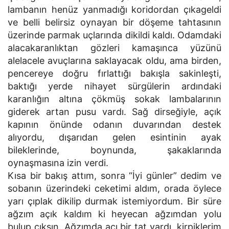
lambanın henüz yanmadığı koridordan çıkageldi
ve belli belirsiz oynayan bir döşeme tahtasının
üzerinde parmak uçlarında dikildi kaldı. Odamdaki
alacakaranlıktan gözleri kamaşınca yüzünü
alelacele avuçlarına saklayacak oldu, ama birden,
pencereye doğru fırlattığı bakışla sakinleşti,
baktığı yerde nihayet sürgülerin ardındaki
karanlığın altına çökmüş sokak lambalarının
giderek artan pusu vardı. Sağ dirseğiyle, açık
kapının önünde odanın duvarından destek
alıyordu, dışarıdan gelen esintinin ayak
bileklerinde, boynunda, şakaklarında
oynaşmasına izin verdi.
Kısa bir bakış attım, sonra “İyi günler” dedim ve
sobanın üzerindeki ceketimi aldım, orada öylece
yarı çıplak dikilip durmak istemiyordum. Bir süre
ağzım açık kaldım ki heyecan ağzımdan yolu
bulup çıksın. Ağzımda acı bir tat vardı, kirpiklerim