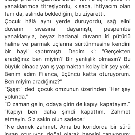
yanaklarımda titreşiyordu, kısaca, ihtiyacım olan
tam da, aslında beklediğim, bu ziyaretti.
Çocuk hâlâ aynı yerde duruyordu, sağ elini
duvarın sıvasına dayamıştı, pespembe
yanaklarıyla, beyaz badanalı duvarın iri pütürlü
haline ve parmak uçlarına sürtünmesine kendini
bir hayli kaptırmıştı. Dedim ki: “Gerçekten
aradığınız ben miyim? Bir yanlışlık olmasın? Bu
büyük binada yanlış yapmaktan kolay bir şey yok.
Benim adım Filanca, üçüncü katta oturuyorum.
Ben miyim aradığınız?”
“Şşşşt” dedi çocuk omzunun üzerinden “Her şey
yolunda.”
“O zaman gelin, odaya girin de kapıyı kapatayım.”
“Kapıyı ben daha şimdi kapattım. Zahmet
etmeyin. Siz sakin olun sadece.”
“Ne demek zahmet. Ama bu koridorda bir sürü
insan oturuyor, doğal olarak hepsini tanıyorum;