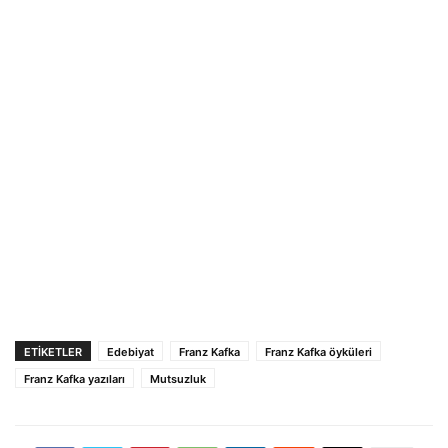
ETIKETLER
Edebiyat
Franz Kafka
Franz Kafka öyküleri
Franz Kafka yazıları
Mutsuzluk