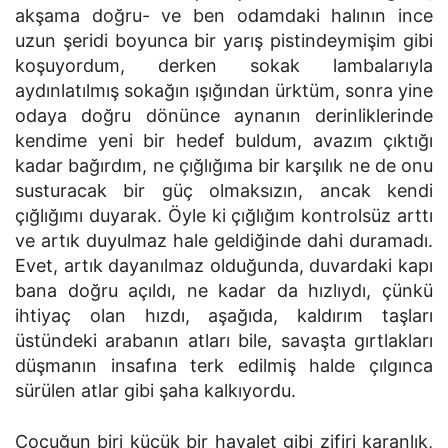
akşama doğru- ve ben odamdaki halının ince
uzun şeridi boyunca bir yarış pistindeymişim gibi
koşuyordum, derken sokak lambalarıyla
aydınlatılmış sokağın ışığından ürktüm, sonra yine
odaya doğru dönünce aynanın derinliklerinde
kendime yeni bir hedef buldum, avazım çıktığı
kadar bağırdım, ne çığlığıma bir karşılık ne de onu
susturacak bir güç olmaksızın, ancak kendi
çığlığımı duyarak. Öyle ki çığlığım kontrolsüz arttı
ve artık duyulmaz hale geldiğinde dahi duramadı.
Evet, artık dayanılmaz olduğunda, duvardaki kapı
bana doğru açıldı, ne kadar da hızlıydı, çünkü
ihtiyaç olan hızdı, aşağıda, kaldırım taşları
üstündeki arabanın atları bile, savaşta gırtlakları
düşmanın insafına terk edilmiş halde çılgınca
sürülen atlar gibi şaha kalkıyordu.
Çocuğun biri küçük bir hayalet gibi zifiri karanlık,