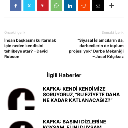
Önceki İçerik
Sonraki İçerik
İnsan başkasını kurtarmak
“Siyasal İslamcıların da,
için neden kendisini
darbecilerin de toplum
tehlikeye atar? – David
projesi yok” Darbe Mekaniği
Robson
– Josef Kılçıksız
İlgili Haberler
KAFKA: KENDİ KENDİMİZE
SORUYORUZ, “BU EZİYETE DAHA
NE KADAR KATLANACAĞIZ?”
KAFKA: BAŞIMI DİZLERİNE
KOYSAM, ELİNİ DUYSAM