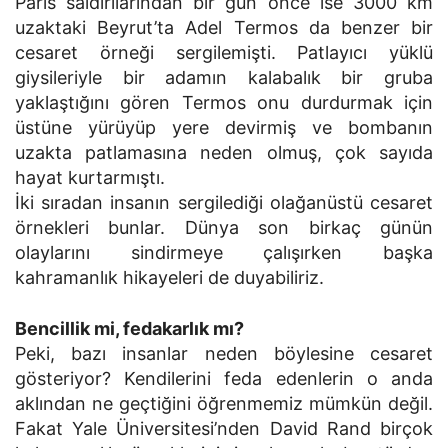
Paris saldırılarından bir gün önce ise 3000 km
uzaktaki Beyrut’ta Adel Termos da benzer bir
cesaret örneği sergilemişti. Patlayıcı yüklü
giysileriyle bir adamın kalabalık bir gruba
yaklaştığını gören Termos onu durdurmak için
üstüne yürüyüp yere devirmiş ve bombanın
uzakta patlamasına neden olmuş, çok sayıda
hayat kurtarmıştı.
İki sıradan insanın sergilediği olağanüstü cesaret
örnekleri bunlar. Dünya son birkaç günün
olaylarını sindirmeye çalışırken başka
kahramanlık hikayeleri de duyabiliriz.
Bencillik mi, fedakarlık mı?
Peki, bazı insanlar neden böylesine cesaret
gösteriyor? Kendilerini feda edenlerin o anda
aklından ne geçtiğini öğrenmemiz mümkün değil.
Fakat Yale Üniversitesi’nden David Rand birçok