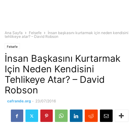
Ana Sayfa
Felsefe
İnsan başkasını kurtarmak için neden kendisini
tehlikeye atar? – David Robson
Felsefe
İnsan Başkasını Kurtarmak
Için Neden Kendisini
Tehlikeye Atar? – David
Robson
cafrande.org
-
23/07/2016