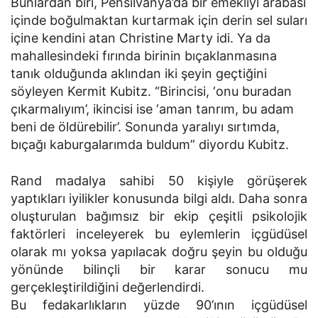
Bunlardan biri, Pensilvanya’da bir emekliyi arabası
içinde boğulmaktan kurtarmak için derin sel suları
içine kendini atan Christine Marty idi. Ya da
mahallesindeki fırında birinin bıçaklanmasına
tanık olduğunda aklından iki şeyin geçtiğini
söyleyen Kermit Kubitz. “Birincisi, ‘onu buradan
çıkarmalıyım’, ikincisi ise ‘aman tanrım, bu adam
beni de öldürebilir’. Sonunda yaralıyı sırtımda,
bıçağı kaburgalarımda buldum” diyordu Kubitz.
Rand madalya sahibi 50 kişiyle görüşerek
yaptıkları iyilikler konusunda bilgi aldı. Daha sonra
oluşturulan bağımsız bir ekip çeşitli psikolojik
faktörleri inceleyerek bu eylemlerin içgüdüsel
olarak mı yoksa yapılacak doğru şeyin bu olduğu
yönünde bilinçli bir karar sonucu mu
gerçekleştirildiğini değerlendirdi.
Bu fedakarlıkların yüzde 90’ının içgüdüsel