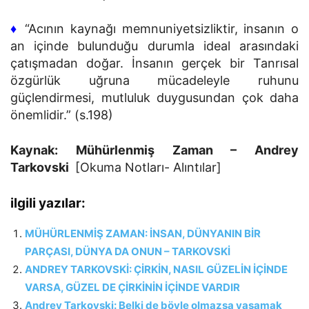
♦
“Acının kaynağı memnuniyetsizliktir, insanın o
an içinde bulunduğu durumla ideal arasındaki
çatışmadan doğar. İnsanın gerçek bir Tanrısal
özgürlük uğruna mücadeleyle ruhunu
güçlendirmesi, mutluluk duygusundan çok daha
önemlidir.” (s.198)
Kaynak: Mühürlenmiş Zaman – Andrey
Tarkovski
[Okuma Notları- Alıntılar]
ilgili yazılar:
MÜHÜRLENMİŞ ZAMAN: İNSAN, DÜNYANIN BİR
PARÇASI, DÜNYA DA ONUN – TARKOVSKİ
ANDREY TARKOVSKİ: ÇİRKİN, NASIL GÜZELİN İÇİNDE
VARSA, GÜZEL DE ÇİRKİNİN İÇİNDE VARDIR
Andrey Tarkovski: Belki de böyle olmazsa yaşamak