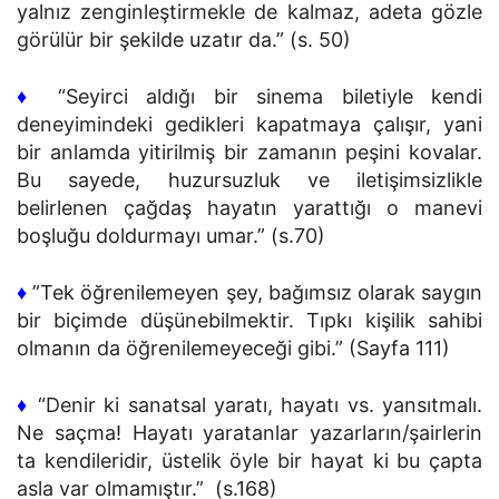
yalnız zenginleştirmekle de kalmaz, adeta gözle
görülür bir şekilde uzatır da.” (s. 50)
♦
“Seyirci aldığı bir sinema biletiyle kendi
deneyimindeki gedikleri kapatmaya çalışır, yani
bir anlamda yitirilmiş bir zamanın peşini kovalar.
Bu sayede, huzursuzluk ve iletişimsizlikle
belirlenen çağdaş hayatın yarattığı o manevi
boşluğu doldurmayı umar.” (s.70)
♦
”Tek öğrenilemeyen şey, bağımsız olarak saygın
bir biçimde düşünebilmektir. Tıpkı kişilik sahibi
olmanın da öğrenilemeyeceği gibi.” (Sayfa 111)
♦
“Denir ki sanatsal yaratı, hayatı vs. yansıtmalı.
Ne saçma! Hayatı yaratanlar yazarların/şairlerin
ta kendileridir, üstelik öyle bir hayat ki bu çapta
asla var olmamıştır.” (s.168)