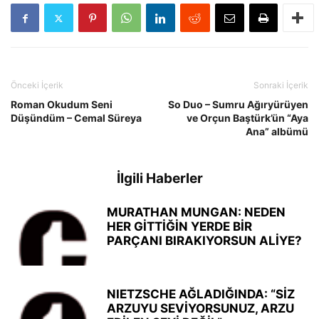
Önceki İçerik
Sonraki İçerik
Roman Okudum Seni
So Duo – Sumru Ağıryürüyen
Düşündüm – Cemal Süreya
ve Orçun Baştürk’ün “Aya
Ana” albümü
İlgili Haberler
MURATHAN MUNGAN: NEDEN
HER GİTTİĞİN YERDE BİR
PARÇANI BIRAKIYORSUN ALİYE?
NIETZSCHE AĞLADIĞINDA: “SİZ
ARZUYU SEVİYORSUNUZ, ARZU