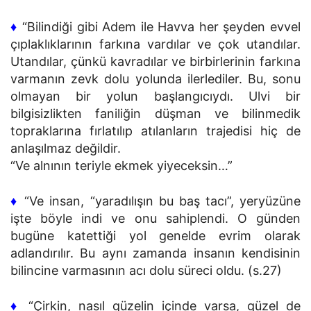
♦
“Bilindiği gibi Adem ile Havva her şeyden evvel
çıplaklıklarının farkına vardılar ve çok utandılar.
Utandılar, çünkü kavradılar ve birbirlerinin farkına
varmanın zevk dolu yolunda ilerlediler. Bu, sonu
olmayan bir yolun başlangıcıydı. Ulvi bir
bilgisizlikten faniliğin düşman ve bilinmedik
topraklarına fırlatılıp atılanların trajedisi hiç de
anlaşılmaz değildir.
“Ve alnının teriyle ekmek yiyeceksin…”
♦
“Ve insan, “yaradılışın bu baş tacı”, yeryüzüne
işte böyle indi ve onu sahiplendi. O günden
bugüne katettiği yol genelde evrim olarak
adlandırılır. Bu aynı zamanda insanın kendisinin
bilincine varmasının acı dolu süreci oldu. (s.27)
♦
“Çirkin, nasıl güzelin içinde varsa, güzel de