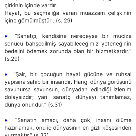
çirkinin içinde vardır.
Hayat, bu saçmalığa varan muazzam çelişkinin
içine gömülmüştür…(s. 29)
♦
“Sanatçı, kendisine neredeyse bir mucize
sonucu bahşedilmiş sayabileceğimiz yeteneğinin
bedelini ödemek zorunda olan bir hizmetkardır.”
(s.29)
♦
“Şair, bir çocuğun hayal gücüne ve ruhsal
yapısına sahip bir insandır. Hangi dünya görüşünü
savunursa savunsun, dünyadan edindiği izlenim
dolaysızdır; yani sanatçı dünyayı tanımlamaz,
dünya onundur.” (s.31)
♦
“Sanatın amacı, daha çok, insanı ölüme
hazırlamak, onu iç dünyasının en gizli köşesinden
vurmaktır.” (s.32)