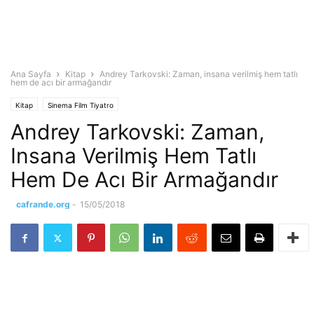
Ana Sayfa
Kitap
Andrey Tarkovski: Zaman, insana verilmiş hem tatlı
hem de acı bir armağandır
Kitap
Sinema Film Tiyatro
Andrey Tarkovski: Zaman,
Insana Verilmiş Hem Tatlı
Hem De Acı Bir Armağandır
cafrande.org
-
15/05/2018